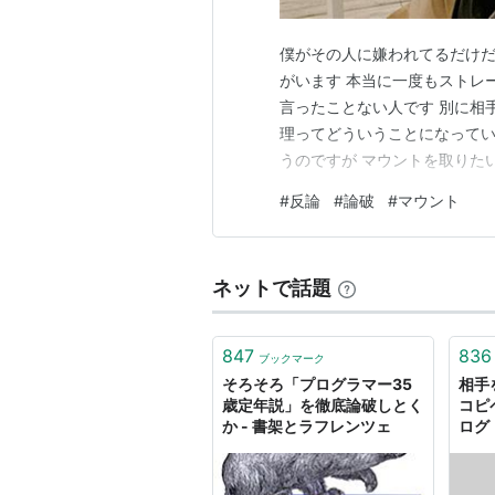
僕がその人に嫌われてるだけだ
がいます 本当に一度もストレ
言ったことない人です 別に相
理ってどういうことになってい
うのですが マウントを取りたい
ントを取りたい人って意外に多
#
反論
#
論破
#
マウント
ないからマウントを取って自分
ます 僕は別にマウントを取ら
ネットで話題
847
836
ブックマーク
そろそろ「プログラマー35
相手
歳定年説」を徹底論破しとく
コピペ
か - 書架とラフレンツェ
ログ