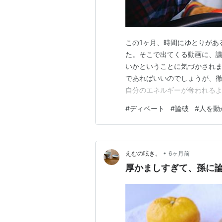
この1ヶ月、時間にゆとりがある
た。そこで出てくる動画に、
いかということに気づかされま
であればいいのでしょうが、
自分のエネルギーが奪われるよ
『人を動かす』だったと思い
#
ディベート
#
論破
#
人を動
けたのだ、という趣旨のことが
けたのだ、という部分の理由は
•
えむの呟き。
6ヶ月前
厚かましすぎて、孫に