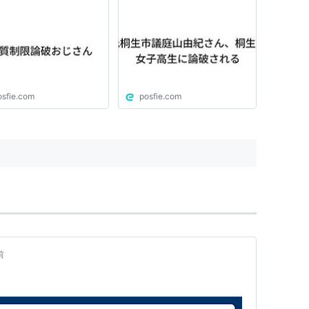
osfie.com
posfie.com
前