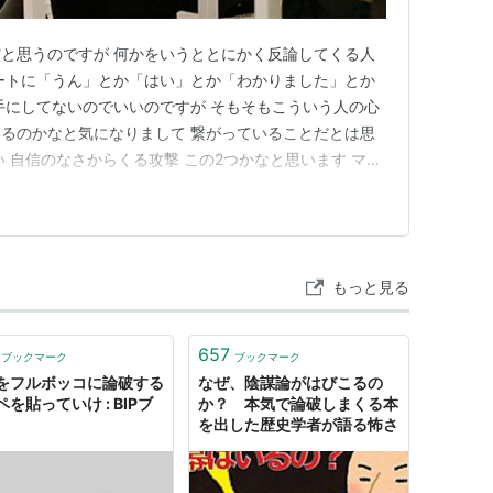
と思うのですが 何かをいうととにかく反論してくる人
ートに「うん」とか「はい」とか「わかりました」とか
手にしてないのでいいのですが そもそもこういう人の心
るのかなと気になりまして 繋がっていることだとは思
 自信のなさからくる攻撃 この2つかなと思います マウ
くいるように思います そういう人って 『自分に自信が
の優位性を保ちたい』 きっとこうなんだろうなと思い
れても気にならな…
もっと見る
657
ブックマーク
ブックマーク
をフルボッコに論破する
なぜ、陰謀論がはびこるの
を貼っていけ : BIPブ
か？ 本気で論破しまくる本
を出した歴史学者が語る怖さ