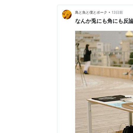
•
鳥と魚と僕とポーク
13日前
なんか兎にも角にも反