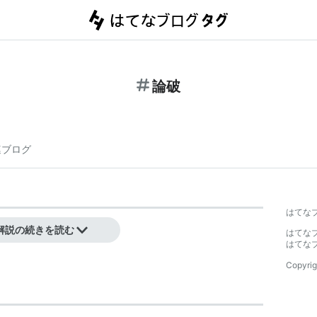
論破
連ブログ
はてな
で打ちのめすこと。
解説の続きを読む
はてな
はてな
Copyrig