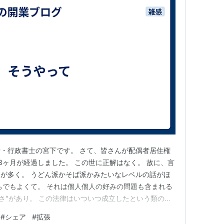
・行政書士の宮下です。 さて、皆さんが配偶者居住権
3ヶ月が経過しました。 この世に正解はなく。 故に、言
が多く。 うどん派かそば派かみたいなレベルの話がほ
ちでもよくて。 それは個人個人の好みの問題も含まれる
しさ"があり。 この法律はいついつ成立したという類の確
ではなく。 単なる事実の是正ではなく。 正解とか不正
#
シェア
#
拡張
不正解か無理矢理付けようとしてるだけかもしれなくて。