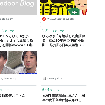
ipblog.com
www.buzzfeed.com
593
ブックマーク
ブックマーク
エモンとひろゆきが
ひろゆき氏を論破した言語学
Vタックル」に出演し論
者 在仏50年超の“F爺”小島
を開催wwww : IT速
剛一氏が語る日本人差別（デ
イリー新潮） - Yahoo!ニュ
ース
og.livedoor.jp
news.yahoo.co.jp
544
ブックマーク
ブックマーク
制限論破おじさん
元桐生市議庭山由紀さん、桐
生の女子高生に論破される