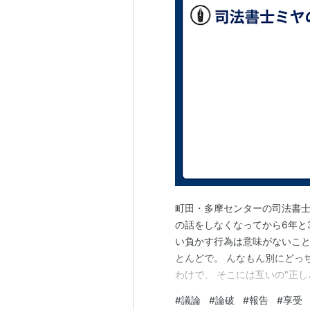
町田・多摩センターの司法書士
の話をしなくなってから6年と
い負かす行為は意味がないこと
とんどで。 んなもん別にどっ
わけで。 そこには互いの"正
実的、絶対的な正解があるわけ
#
議論
#
論破
#
報告
#
享受
解とかではない話に、正解か