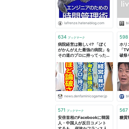
lafrenze.hatenablog.com
b
634
598
ブックマーク
病院経営は難しい!? 「ぼく
ホリ
がかんがえた最強の病院」を
「T
その道のプロに持ってったら
破祭り
死ぬほど論破された
報
news.denfaminicogamer.jp
bl
571
567
ブックマーク
安倍首相のFacebookに韓国
糖質
人・中国人が反日コメント
するも、 何故かフランス人