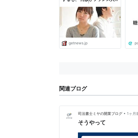
が論破した件|ガジェット通
信 GetNews
getnews.jp
p
関連ブログ
•
司法書士ミヤの開業ブログ
1ヶ月
そうやって