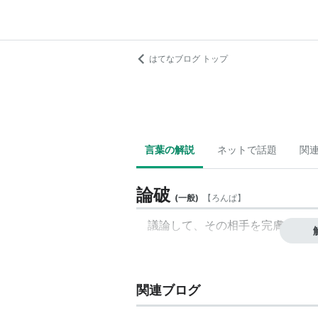
はてなブログ トップ
言葉の解説
ネットで話題
関
論破
(
一般
)
【
ろんぱ
】
議論して、その相手を完膚なきま
関連ブログ