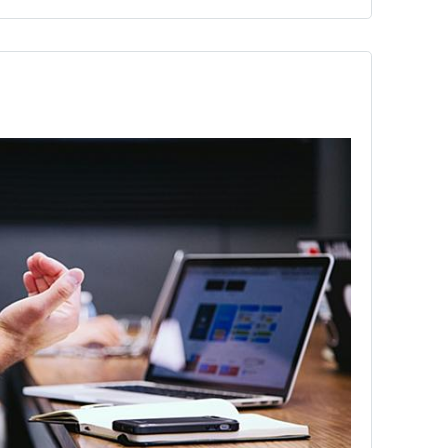
む世界が違う…
」