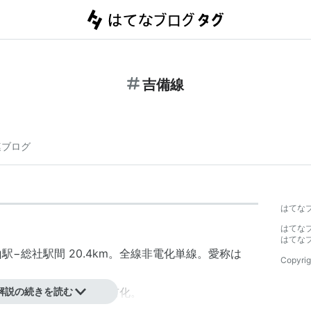
吉備線
連ブログ
はてな
はてな
はてな
山駅
−
総社駅
間 20.4km。全線非電化単線。愛称は
Copyrig
り開通。1944年6月、国有化。
解説の続きを読む