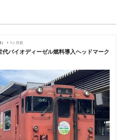
続路線
陽新幹線
・
•
3）
1ヶ月前
陽本線
・
宇野線
（
瀬戸大橋線
）・
津山線
世代バイオディーゼル燃料導入ヘッドマーク