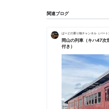
駅
関連ブログ
駅名
よみ
接
“えき”は略
岡山駅
おかやま
山
ばーどの乗り物チャンネル（パート
山
岡山の列車（キハ47次
付き）
備前三門駅
びぜんみかど
大安寺駅
だいあんじ
備前一宮駅
びぜんいちのみや
吉備津駅
きびつ
備中高松駅
びっちゅうたかまつ
足守駅
あしもり
服部駅
はっとり