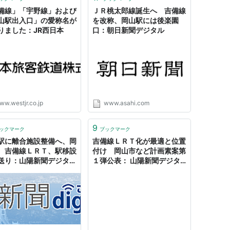
備線」「宇野線」および
ＪＲ桃太郎線誕生へ 吉備線
山駅出入口」の愛称名が
を改称、岡山駅には後楽園
りました：JR西日本
口：朝日新聞デジタル
ww.westjr.co.jp
www.asahi.com
9
ックマーク
ブックマーク
駅に離合施設整備へ、岡
吉備線ＬＲＴ化が最適と位置
 吉備線ＬＲＴ、駅移設
付け 岡山市など計画素案第
送り：山陽新聞デジタル
１弾公表： 山陽新聞デジタ
んデジ
ル｜さんデジ