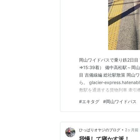
岡山ワイドパスで乗り鉄2日目 
⇒15:39着） 備中高松駅～岡山
目 吉備線編 総社駅散策 岡
ら。 glacier-express.h
敷駅を通過する貨物列車 牽引機
車両ですね。JR西日本ではEF
#
エキタグ
#
岡山ワイドパス
らは伯備線に乗り、総社駅へ
•
ひっぱりオヤジのブログ
2ヶ月前
我慢して寝かす派！