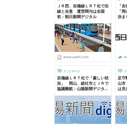
ＪＲ西、吉備線ＬＲＴ化で沿
「吉
線と合意 運営関与は全国
「岡
初：朝日新聞デジタル
決ま
www.asahi.com
w
16
10
ブックマーク
ブ
吉備線ＬＲＴ化で「厳しい状
足守
況」 岡山、総社市とＪＲで
山市
協議難航：山陽新聞デジタル
は見
｜さんデジ
｜さ