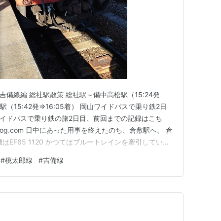
吉備線編 総社駅散策 総社駅～備中高松駅（15:24発
駅（15:42発⇒16:05着） 岡山ワイドパスで乗り鉄2日
山ワイドパスで乗り鉄の旅2日目、前回までの記録はこち
atenablog.com 日中にあった用事を終えたのち、倉敷駅へ。 倉
はEF65 1120 かつてはブルートレインを牽引していた
65 PF型機がまだまだ現役で活躍しています。 倉敷駅か
#
桃太郎線
#
吉備線
向かいました。総社駅に到着後、…