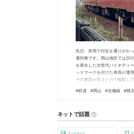
東総社駅
ひがしそうじゃ
総社駅
そうじゃ
伯
井
路面電車化構想
先日、所用で付近を通りがか
JR西日本
は2003年2月、
吉備線
と
通列車です。岡山地区では202
これは線路や車両の維持コストの低
を再生した次世代バイオディー
を狙うもの。実現した場合、岡山市
ッドマークを付けた車両が運
いくことになろう。
その車両が見えたので撮影し
ムは駅の一番西側（北側）に
#
鉄道
#
岡山
#
吉備線
#
桃
○
リスト::鉄道路線
きます。岡山駅と総社駅を結
す。沿線に「桃太郎伝説」のモ
ネットで話題
24
21
ブックマーク
ブ