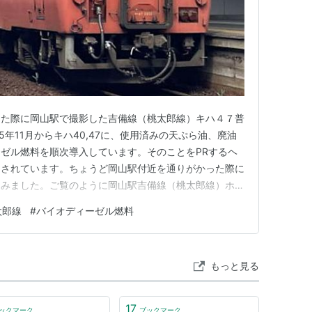
備線
原鉄道
井原線
った際に岡山駅で撮影した吉備線（桃太郎線）キハ４７普
富山港線
の路面電車化を検討していると発表した。
5年11月からキハ40,47に、使用済みの天ぷら油、廃油
減と、停留所の増設によるアクセシビリティの向上
ゼル燃料を順次導入しています。そのことをPRするヘ
内の既存の路面電車ネットワークとの連係を図って
用されています。ちょうど岡山駅付近を通りがかった際に
てみました。ご覧のように岡山駅吉備線（桃太郎線）ホー
あるので、駅の外側から柵越しに列車を撮影することがで
太郎線
#
バイオディーゼル燃料
ぶ吉備線は現在は桃太郎線という愛称が付けられていま
デルとなった神話や史…
もっと見る
17
ックマーク
ブックマーク