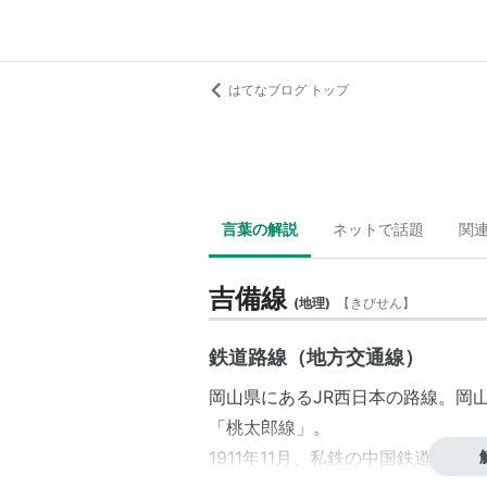
はてなブログ トップ
言葉の解説
ネットで話題
関
吉備線
(
地理
)
【
きびせん
】
鉄道路線（地方交通線）
岡山県
にある
JR西日本
の路線。
岡
「
桃太郎線
」。
1911年11月、私鉄の中国鉄道によ