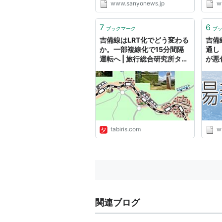
www.sanyonews.jp
w
7
6
ブックマーク
ブ
吉備線はLRT化でどう変わる
吉備
か。一部複線化で15分間隔
通し
運転へ | 旅行総合研究所タビ
が悪
リス
さん
tabiris.com
w
関連ブログ