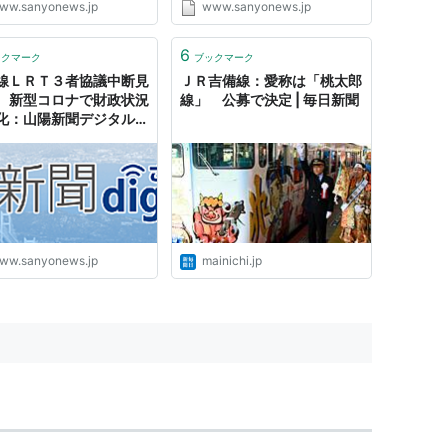
ww.sanyonews.jp
www.sanyonews.jp
6
ックマーク
ブックマーク
線ＬＲＴ３者協議中断見
ＪＲ吉備線：愛称は「桃太郎
 新型コロナで財政状況
線」 公募で決定 | 毎日新聞
化：山陽新聞デジタル｜
デジ
ww.sanyonews.jp
mainichi.jp