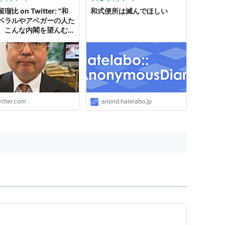
瑠比 on Twitter: "和
和式便所は滅んでほしい
ベラルやアベガーの人た
、こんな内閣を望んむの
。 首相 辻元清美 副総
経済産業相 菅直人 官
官 小西洋之 外相 福
朗 総務相 杉尾秀哉 防
 安住淳 文部科学相
喜平(民間) 法相 枝野
 環境相…
itter.com
anond.hatelabo.jp
s://t.co/sPbdTypXGg"