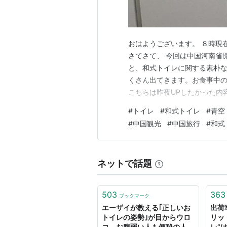
おはようございます。 ８時現
さてさて、 今回は中国河南省
と、和式トイレに関する素朴な
くさん出てきます。お食事中の
こちらは昨夜UPしたかった内
た。もしかしたら 今夜もう一
#
トイレ
#
和式トイレ
#
青空
#
中国観光
#
中国旅行
#
和式
ネットで話題
503
363
ブックマーク
エーザイが教える｢正しいお
出荷
トイレの姿勢｣が目からウロ
リッ
コ。お腹弱い人も便秘の人に
レ”