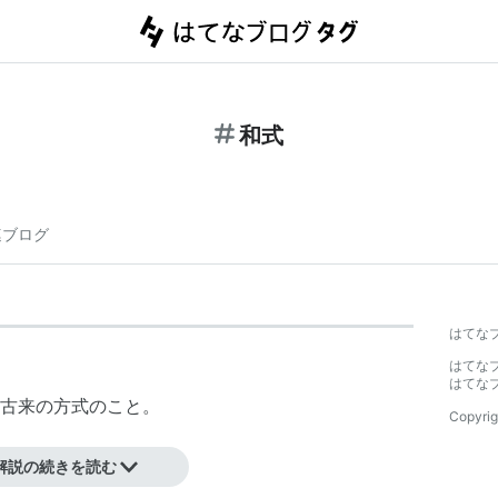
和式
連ブログ
はてな
はてな
はてな
古来の方式のこと。
Copyrig
解説の続きを読む