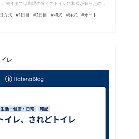
； 去年までは職場の近くのトイレに和式が有ったので
職場で初でして、ココは改修が進んでて全て洋式なんで
2日方式
#
1日目
#
2日目
#
和式
#
洋式
#
オート
んですよ。 ただ、水深が深いのでティッシュを用心深く
る紙）が沈まない…
トイレ