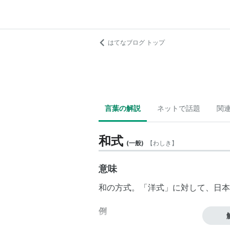
はてなブログ トップ
言葉の解説
ネットで話題
関
和式
(
一般
)
【
わしき
】
意味
和の方式。「
洋式
」に対して、日本
例