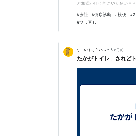
ど和式が圧倒的にやり易い＾＾
ソコで。 でも今年は異動した
#
会社
#
健康診断
#
検便
#
すよね。 や、洋式でも出来る
#
やり直し
入れて採取シート（便が乗っか
•
なこのすけらいふ
8ヶ月前
たかがトイレ、されど