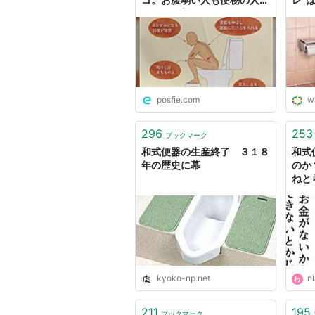
も有効。｢本能的にやってた｣
か？
｢やはり和式が最高｣｢考える
人だ｣
posfie.com
w
296
253
ブックマーク
和式便器の生産終了 ３１８
和式
年の歴史に幕
のか
ねと
kyoko-np.net
nl
211
195
ブックマーク