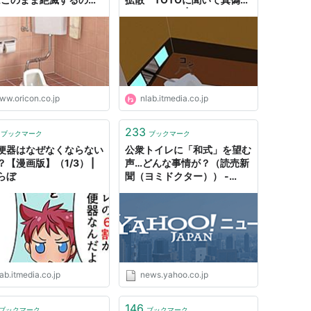
 TOTOに聞く
確かめてみた | ねとらぼ
ww.oricon.co.jp
nlab.itmedia.co.jp
233
ブックマーク
ブックマーク
便器はなぜなくならない
公衆トイレに「和式」を望む
？【漫画版】（1/3） |
声…どんな事情が？（読売新
らぼ
聞（ヨミドクター）） -
Yahoo!ニュース
ab.itmedia.co.jp
news.yahoo.co.jp
146
ブックマーク
ブックマーク