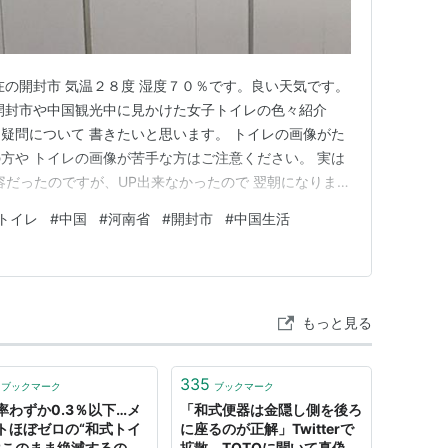
在の開封市 気温２８度 湿度７０％です。良い天気です。
開封市や中国観光中に見かけた女子トイレの色々紹介
疑問について 書きたいと思います。 トイレの画像がた
方や トイレの画像が苦手な方はご注意ください。 実は
容だったのですが、UP出来なかったので 翌朝になりまし
本別のブログを書くかもしれません🍀
トイレ
#
中国
#
河南省
#
開封市
#
中国生活
もっと見る
335
ブックマーク
ブックマーク
率わずか0.3％以下…メ
「和式便器は金隠し側を後ろ
トほぼゼロの“和式トイ
に座るのが正解」Twitterで
はこのまま絶滅するの
拡散 TOTOに聞いて真偽を