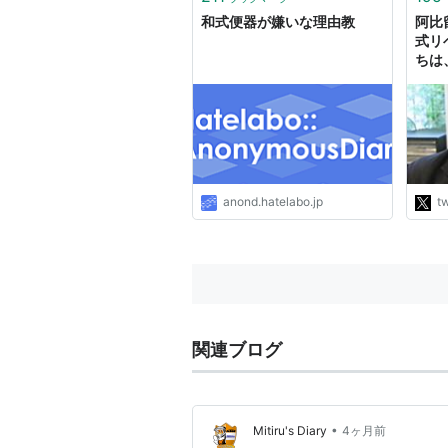
和式便器が嫌いな理由教
阿比留
式リ
ちは
かな
理兼
房長
山哲
衛相
前川
幸男
anond.hatelabo.jp
tw
http
関連ブログ
•
Mitiru's Diary
4ヶ月前