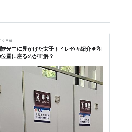
装
、
洋装
、
和製
、
洋製
、
日本風
、
日本式
、
日本流
、
1ヶ月前
観光中に見かけた女子トイレ色々紹介🍀和
の位置に座るのが正解？