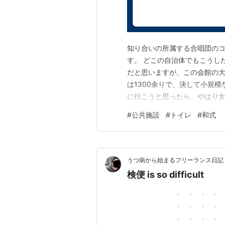
知り合いの所属する合唱団の
す。 どこの自治体でもこうし
だと思いますが、この会館の大
は1300余りで、決して小規
に行こうと思ったら、やはり女
た人が「和式やったら空いてま
#
公共施設
#
トイレ
#
和式
つ人の列』になっていたのです
世代がほとんど。 トイレに並
うつ病から始まるフリーランス日記
検便 is so difficult