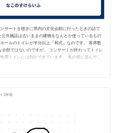
コンサートを聴きに県内の文化会館に行ったときの話で
た公共施設は古いままの建物をなんとか使っているもの
ホールのトイレが半分以上『和式』なのです。 客席数
模な会館ではないのですが。 コンサートが終わってトイレ
性用トイレには列ができています。 私の前に並んでい
すよ」とおっしゃいます。 そう、この列は『洋式を待
。 合唱団のメンバー構成はシニア層なので、観客も同
んでいる人々を見ると私は…
•
2年前