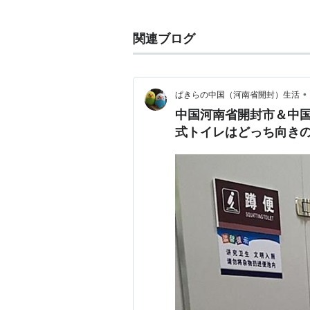
和式トイレ
関連語句
関連ブログ
和様
、
唐様
、
和風
、
唐風
、
洋風
、
和
日本製
•
ぱきらの中国（河南省開封）生活
中国河南省開封市＆中国
式トイレはどっち向き