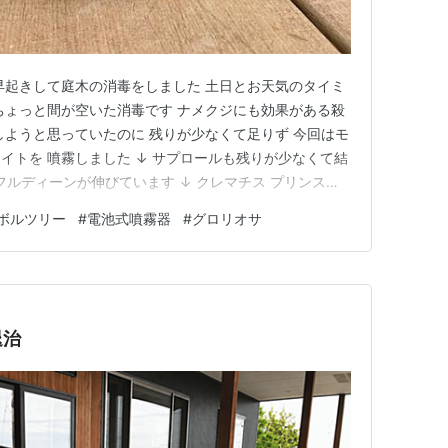
早起きして庭木の消毒をしました 土日とお天気のタイミ
ちょっと間が空いた消毒です ナメクジにも効果がある殺
しようと思っていたのに 残りが少なくて足りず 今回はモ
イトを 噴霧しました ↓ サプロールも残りが少なくて結
フルディーンが伸びています ↓ クレマチス プリンスチ
イノールは枝先に花が ↓ クレマチス うさぎの雪遊び ↓
ボルツリー
#
電池式噴霧器
#
グロリオサ
 クレマチスの２番花は７月ですね 玄関前のオリエンタル
退治