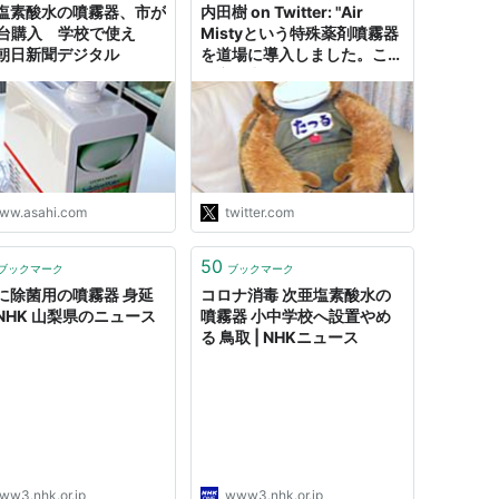
塩素酸水の噴霧器、市が
内田樹 on Twitter: "Air
0台購入 学校で使え
Mistyという特殊薬剤噴霧器
朝日新聞デジタル
を道場に導入しました。これ
で空気中のウイルスはほぼ不
活性化できるということで
す。道場内だけは「ウイルス
フリー」です。花粉症も大丈
夫ですよ。今日の杖道稽古か
ら経験してみてください。"
ww.asahi.com
twitter.com
50
ブックマーク
ブックマーク
に除菌用の噴霧器 身延
コロナ消毒 次亜塩素酸水の
NHK 山梨県のニュース
噴霧器 小中学校へ設置やめ
る 鳥取 | NHKニュース
ww3.nhk.or.jp
www3.nhk.or.jp