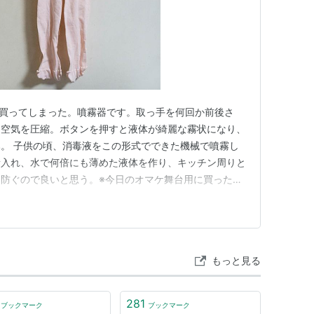
け買ってしまった。噴霧器です。取っ手を何回か前後さ
る空気を圧縮。ボタンを押すと液体が綺麗な霧状になり、
。 子供の頃、消毒液をこの形式でできた機械で噴霧し
量入れ、水で何倍にも薄めた液体を作り、キッチン周りと
防ぐので良いと思う。※今日のオマケ舞台用に買った新
洗った。 新品は、靴の中で滑るのです。滑り止めの松
回使ったら、松脂を塗った部分の素材が剥げて薄くなっ
けれど、いきなりボロタイツのよ…
もっと見る
281
ブックマーク
ブックマーク