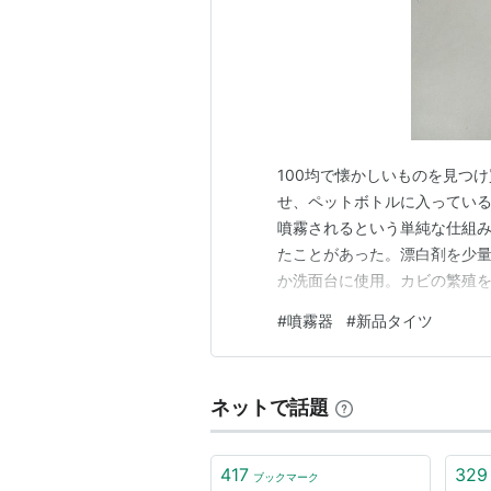
100均で懐かしいものを見つ
せ、ペットボトルに入ってい
噴霧されるという単純な仕組み
たことがあった。漂白剤を少
か洗面台に使用。カビの繁殖を
品のピンクタイツを履く前にを
#
噴霧器
#
新品タイツ
脂を使うこともできるけど前
た。穴が空いたわけではない
ネットで話題
417
329
ブックマーク