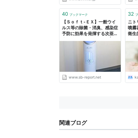
40
32
ブックマーク
【Ｓｏｆｔ-ＥＸ】一般ウイ
ニト
ルス等の除菌・消臭、感染症
噴霧
予防に効果を発揮する次亜塩
衛生的
素酸噴霧器“ジアミスト” | 静
岡のセミナーイベント情報な
ら静岡ビジネスレポート
www.sb-report.net
k
関連ブログ