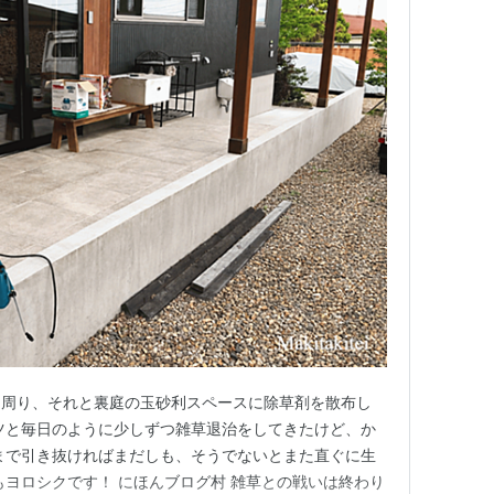
棚周り、それと裏庭の玉砂利スペースに除草剤を散布し
ツと毎日のように少しずつ雑草退治をしてきたけど、か
まで引き抜ければまだしも、そうでないとまた直ぐに生
もヨロシクです！ にほんブログ村 雑草との戦いは終わり