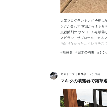
人気ブログランキング 今朝は
ングが合わず 前回から１ヶ月
虫殺菌剤の サンヨールを噴霧
スピラン、サプロール、カネマ
局足りなかった… クレマチス 
ャールズも ↓ クレマチス ア
#
噴霧器
#
庭木の消毒
#
シン
枝先につぼみがつきました ↓
リリー ↓ テラス前の…
•
薪ストーブ｜薪焚亭
2ヶ月前
マキタの噴霧器で雑草