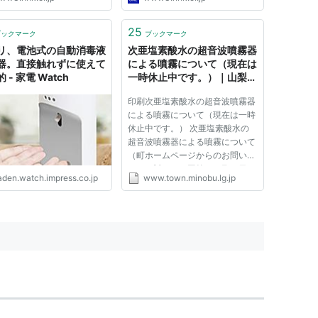
25
ブックマーク
ブックマーク
リ、電池式の自動消毒液
次亜塩素酸水の超音波噴霧器
器。直接触れずに使えて
による噴霧について（現在は
 - 家電 Watch
一時休止中です。）｜山梨県
身延町
印刷次亜塩素酸水の超音波噴霧器
による噴霧について（現在は一時
休止中です。） 次亜塩素酸水の
超音波噴霧器による噴霧について
（町ホームページからのお問い合
わせに対するご回答） 5月25日
aden.watch.impress.co.jp
www.town.minobu.lg.jp
（月）にＮＨＫニュースで、町内
各小中学校等での超音波噴霧器に
よる噴霧が放映されました。 そ
の後、町ホームページのお問い
合...