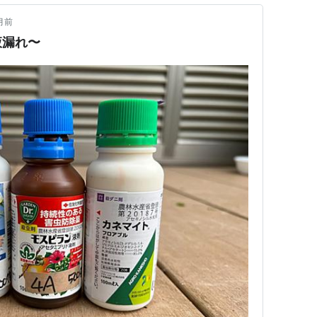
月前
液漏れ〜