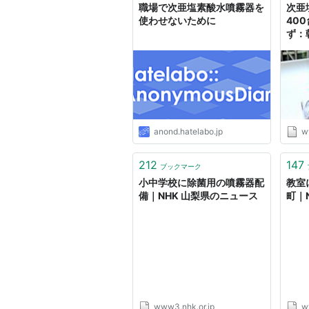
職場で次亜塩素酸水噴霧器を
次亜
使わせないために
40
ず：
anond.hatelabo.jp
w
212
147
ブックマーク
小中学校に除菌用の噴霧器配
教室
備｜NHK 山梨県のニュース
町｜
www3.nhk.or.jp
w