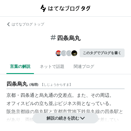
はてなブログ トップ
四条烏丸
このタグでブログを書く
言葉の解説
ネットで話題
関連ブログ
四条烏丸
(
地理
)
【
しじょうからすま
】
京都・
四条通
と
烏丸通
の交差点。また、その周辺。
オフィスビルの立ち並ぶビジネス街となっている。
阪急京都線の烏丸駅と京都市営地下鉄烏丸線の四条駅と
解説の続きを読む
があり、両線・両駅は、地下で直交・立体交差してい
る。