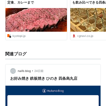
定食、カレーまで
も飲み比べできる四条烏
るなび みんなのごは
kyotopi.jp
r.gnavi.co.jp
関連ブログ
•
naA’s blog
24日前
お好み焼き 鉄板焼き ひのき 四条烏丸店