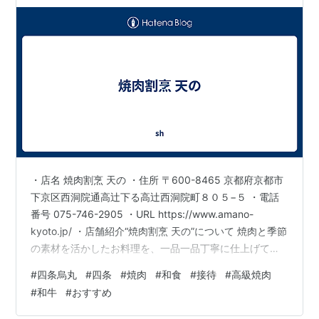
・店名 焼肉割烹 天の ・住所 〒600-8465 京都府京都市
下京区西洞院通高辻下る高辻西洞院町８０５−５ ・電話
番号 075-746-2905 ・URL https://www.amano-
kyoto.jp/ ・店舗紹介“焼肉割烹 天の”について 焼肉と季節
の素材を活かしたお料理を、一品一品丁寧に仕上げてお
ります。 京町家をイメージした高級感漂う隠れ家の中
#
四条烏丸
#
四条
#
焼肉
#
和食
#
接待
#
高級焼肉
で、 ここでしか味わえない店主厳選の黒毛和牛を贅沢に
#
和牛
#
おすすめ
ご堪能ください。