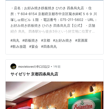
・店名：お好み焼き鉄板焼き ひのき 四条烏丸店 ・住
所：〒604-8154 京都府京都市中京区菊水鉾町５６９ 川
塚しゅ煌ビル １階 ・電話番号：075-211-5602 ・URL：
お好み焼き鉄板焼き ひのき 四条烏丸店【公式】 ・店舗
紹介 烏丸、四条駅から徒歩3分という好立地に位置す
る、お好み焼き鉄板焼き ひのき 四条烏丸店。外カリッ！
#
烏丸
#
鉄板焼き
#
京都
#
お好み焼き
#
居酒屋
中フワッ！安い、美味しいが自慢のお好み焼きと、ビー
#
飲み放題
#
宴会
#
四条烏丸
ルの相性は抜群◎鉄板前のカウンター席では豪快かつ繊
細な鉄板料理をお楽しみいただけます。 《人気No1！自
慢の豚玉♪》空気をたっぷりと含ませ、じっくりと焼き上
げており、ふわふわの食感をお楽しみいただけます。シ
•
movieloverの辛口日記2
1年前
ンプ…
サイゼリヤ 京都四条烏丸店