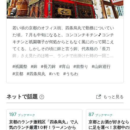
若い頃の京都のオフィス街、四条烏丸で勤務についてい
た頃、７月も中旬になると、コンコンチキチン🎵コンチ
キチンと祇園囃子が何処からともなく風にのって聞こえ
てくる。しかしその頃に鉾と言う鉾、代表格の「長刀
鉾」さえ見たのは唯一、ランチで出掛けた時の一回こっ
きりで‥‥‥。 灯台下暗し。こんな諺（ことわざ）がある
#
祇園祭
#
鉾
#
長刀鉾
#
宵山
#
前祭り
#
山鉾巡行
が、奈良に住んでいた頃に大仏さまを見たのは、幼稚園
#
京都
#
四条烏丸
#
ハモ
#
うちわ
の遠足時と仕事で正倉院の宝物の貸しネガを借りに行っ
た時の二度だった。近くに有名なところがあっても、行
こうと思えば行けるので、今でなくとも大丈夫だと言う
ネットで話題
もっと見る
余裕が招く油断だろう。皆さんもそんな場所があるかと
思う。 さて滋賀に引っ越してからは、祇園祭に行っ…
197
87
ブックマーク
ブックマーク
京都のランチ激戦区「四条烏丸」で人
京都とお酒が好きなら
気のランチ厳選1０軒！ラーメンから
に足を運べ！京都中の