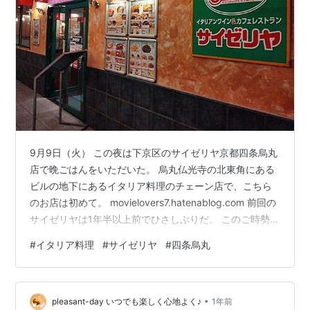
9月9日（火） この夜は下京区のサイゼリヤ京都四条烏丸
店で晩ごはんをいただいた。 烏丸仏光寺の北東角にある
ビルの地下にあるイタリア料理のチェーン店で、こちら
のお店は初めて。 movielovers7.hatenablog.com 前回の
サイゼリヤは1年半以上前でひさしぶりだ。 このご時勢に
低価格で頑張ってるよねぇ。ひさびさに行くと、QRコー
#
イタリア料理
#
サイゼリヤ
#
四条烏丸
ドを読み取ってオーダーする仕組みに変わってた。 生ビ
ール400円と赤ワインデカンタ小200円でスタート。 毎
回食べてるキャロットラペ200円。さっぱりしててワイ
•
ンがすすむ。 小エビのサラダ350円は小エビたっぷり。
pleasant-day いつでも楽しく心地よく♪
1年前