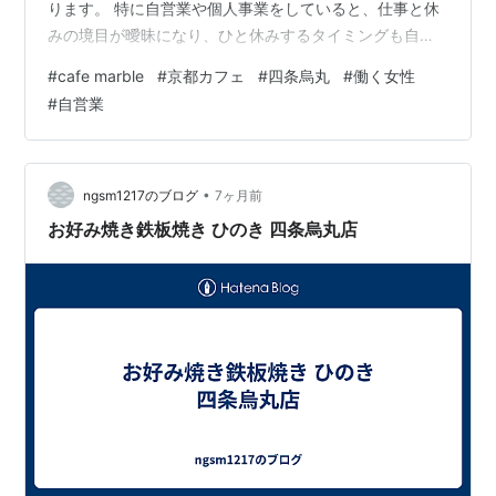
ります。 特に自営業や個人事業をしていると、仕事と休
みの境目が曖昧になり、ひと休みするタイミングも自分
で決めなければなりません。 そこで今回は、仕事の合間
#
cafe marble
#
京都カフェ
#
四条烏丸
#
働く女性
に少し立ち止まり、自分のペースを取り戻したい日に訪
#
自営業
れたい「cafe marble仏光寺店」をご紹介します。 築120
年の京町家を生かした店内で、手作りのタルトや飲み物
を味わいながら、大人の自由時間を過ごしてみません
か。 こんな方におすすめの記事です 京都・四条烏丸で一
•
ngsm1217のブログ
7ヶ月前
人でも入りやすいカフェを…
お好み焼き鉄板焼き ひのき 四条烏丸店