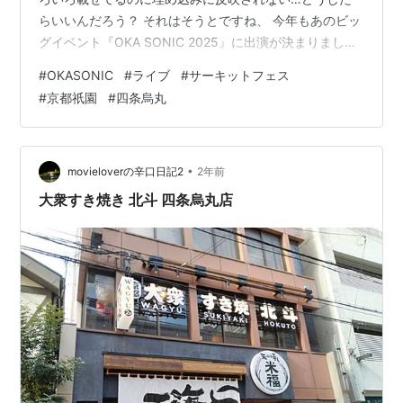
らいいんだろう？ それはそうとですね、 今年もあのビッ
グイベント『OKA SONIC 2025』に出演が決まりまし
た！ oka-sonic.com まだこのホームページには情報あん
#
OKASONIC
#
ライブ
#
サーキットフェス
まり上がってなくて、こちらにもパンフレット届いてな
#
京都祇園
#
四条烏丸
くて詳細があんまりわからないんですけど、 miso soup
は四条烏丸のAKKUN'Sというライブバーに出演します。
アメリカンダイナーな感じのお店みたいで楽しみです！
写真はお店のホームページ…
•
movieloverの辛口日記2
2年前
大衆すき焼き 北斗 四条烏丸店