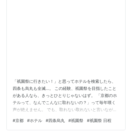
「祇園祭に行きたい！」と思ってホテルを検索したら、
四条も烏丸も全滅…。 この経験、祇園祭を目指したこと
がある人なら、きっとひとりじゃないはず。 「京都のホ
テルって、なんでこんなに取れないの？」って毎年嘆く
声が絶えません。 でも、取れない取れないと言いなが
ら、ちゃんと毎年行けてる人たちがいるんです。 彼らは
#
京都
#
ホテル
#
四条烏丸
#
祇園祭
#
祇園祭 日程
何が違うのか。 実は「知っておくべきこと」がいくつか
あるだけで、 ホテル選びも観覧も全然変わってきます。