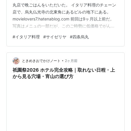
丸店で晩ごはんをいただいた。 イタリア料理のチェーン
店で、烏丸仏光寺の北東角にあるビルの地下にある。
movielovers7.hatenablog.com 前回は9ヶ月以上前だ。
写真はメニュの一部だが、このご時勢に低価格でがんば
ってるよねぇ。食べたいものが多すぎて目移りする。 生
#
イタリア料理
#
サイゼリヤ
#
四条烏丸
ビール400円と赤グラスワイン100円でスタート。 毎回
いただくキャロットラペ200円。これが好きなのよ、ワ
インがすすむ。 蒸し鶏の香味ソース280円は予想通りの
•
味でやっぱりワインがすすむ。けっこうボリュームあ
ときめきおでかけノート
2ヶ月前
り。 ポテトのグリル300円。普通に美味しいが、サイ…
祇園祭2026 ホテル完全攻略｜取れない日程・上
から見る穴場・宵山の選び方