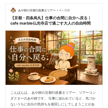
この記事では、祇園祭のホテル事情を正直に、そしてで
•
きるだけ役に立つ形でお伝えします。 「部屋から山鉾を
あや師の京都行政書士ツアー
4ヶ月前
上から眺めるなんて贅沢体験、どうやったらできる
【京都・四条烏丸】仕事の合間に自分へ戻る｜
の？」 「宵山の夜はどこに泊まるのが正解…
cafe marble仏光寺店で過ごす大人の自由時間
こんばんは。 あや師の京都行政書士ツアー、ツアーコン
ダクターのあや師です。 仕事に追われていると、気づか
ないうちに自分の気持ちを後回しにしてしまうことがあ