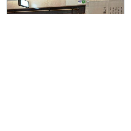
11月25日（月） この日のランチは下京区のやきとり 鳥あ
さでいただいた。 四条烏丸の北東角にある京都三井ビル
地下の飲食店街にあるやきとり屋さん。ランチタイムも
営業してる。 ランチメニュはこの2種類。 いただいたの
は炭香る九条葱の絶品親子丼800円。お味噌汁としば漬
け付き。確かに炭の香りがするよ。鶏肉は柔らかく、少
#
親子丼
#
やきとり
#
鳥あさ
#
四条烏丸
し甘めのおつゆがわたし好みでこれは美味しい。 この立