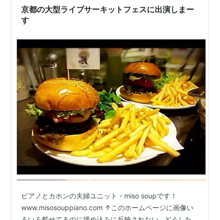
これも毎回食べてるような気がするアロスティ…
京都の大型ライブサーキットフェスに出演しまー
す
ピアノとカホンの夫婦ユニット・miso soupです！
www.misosouppiano.com ↑このホームページに画像い
ろいろ載せてるのに埋め込みに反映されない…どうした