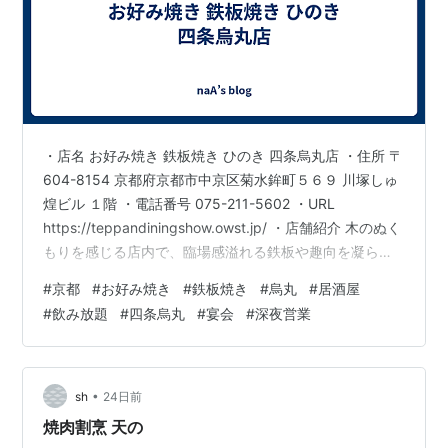
・店名 お好み焼き 鉄板焼き ひのき 四条烏丸店 ・住所 〒
604-8154 京都府京都市中京区菊水鉾町５６９ 川塚しゅ
煌ビル １階 ・電話番号 075-211-5602 ・URL
https://teppandiningshow.owst.jp/ ・店舗紹介 木のぬく
もりを感じる店内で、臨場感溢れる鉄板や趣向を凝らし
た料理を堪能できます♪新鮮な食材をグリルや鉄板焼な
#
京都
#
お好み焼き
#
鉄板焼き
#
烏丸
#
居酒屋
ど、さまざまな調理方法にアレンジしてくれるお店で
#
飲み放題
#
四条烏丸
#
宴会
#
深夜営業
す。広々とした開放的な空間は40名までのご宴会も可
能。また、カウンターでゆっくりデートや一人の時間を
満喫するのもおすすめです！
•
sh
24日前
焼肉割烹 天の