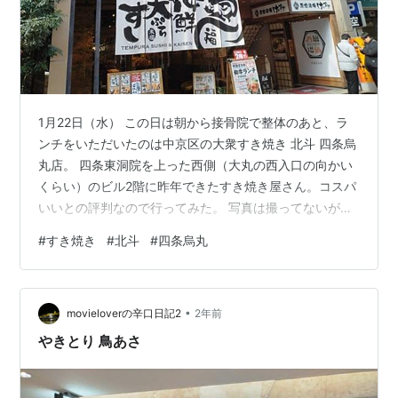
1月22日（水） この日は朝から接骨院で整体のあと、ラ
ンチをいただいたのは中京区の大衆すき焼き 北斗 四条烏
丸店。 四条東洞院を上った西側（大丸の西入口の向かい
くらい）のビル2階に昨年できたすき焼き屋さん。コスパ
いいとの評判なので行ってみた。 写真は撮ってないが呑
み放題もある。 オープン記念特価ですき焼き定食が1,100
#
すき焼き
#
北斗
#
四条烏丸
円から。 自分で焼くスタイルで、絵入りの作り方が用意
されている。 カセットコンロが用意されて。 とりあえず
瓶ビール715円でスタート。 いただいたのは並すき焼き
•
定食1,100円。セットのご飯、味噌汁、漬物、玉子が先に
movieloverの辛口日記2
2年前
到着。ご飯はおかわりできるらしい。 すき焼きも到着。
やきとり 鳥あさ
見えてるネ…