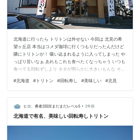
北海道に行ったら トリトンは外せない 今回は 北見の希
望ヶ丘店 本当はコメダ珈琲に行くつもりだったんだけど
隣にトリトンが！ 吸い込まれるように入ってしまった や
っぱり旨いなぁ あれもこれも食べたくなっちゃう いつも
食べてる回転ずしより ネタが明らかに大きいもんな そし
て お味噌汁も旨い！ エビのお味噌汁ずっと飲んでいられ
#
北海道
#
トリトン
#
回転寿し
#
美味しい
#
北見
る とは言っても お腹一杯になっちゃうんだけど 北海道
にいる間にまた行こう こちらは札幌エリアの手稲店
hiroyu-sya2kaime.hatenablog.com トリトン店舗 東京エ
•
リア アトレ品川店港区港南2丁目18－1アトレ品川４F ス
ヒロ、勇者2回目まだまだレベル5
2年前
カイツリータウン・ソラマチ店東…
北海道で有名、美味しい回転寿しトリトン