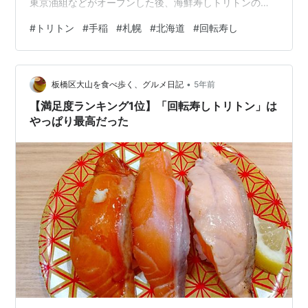
東京油組などがオープンした後、海鮮寿しトリトンのオ
ープンです。これはとても嬉しいニュースですね(´▽｀*)
#
トリトン
#
手稲
#
札幌
#
北海道
#
回転寿し
こちらの記事もどうぞ↓ 北海道初出店！【東京油組総本
店】が手稲区の鉄北ショッピングセンターにオープン！ -
ていねブログ 銀だこ手稲店、東京油組総本店手稲組が
•
2023年4月1日にオープン！ - ていねブログ 手稲の極楽
板橋区大山を食べ歩く、グルメ日記
5年前
湯跡地/ペンギンベーカリーに続きダイソー・トリトンな
【満足度ランキング1位】「回転寿しトリトン」は
どが開業予定/鉄北…
やっぱり最高だった