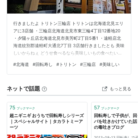
行きましたよ トリトン三輪店 トリトンは北海道北見エリ
アに3店舗 ・三輪店北海道北見市東三輪4丁目12番地20
・夕陽ヶ丘店北海道北見市美芳町2丁目5番1 ・遠軽店北
海道紋別郡遠軽町大通北7丁目 3店舗行きましたとも 美味
しいからねぇ どうせ食べるなら美味しいもの食べたいも
んね ネタの種類いろいろあるから 毎回違うネタ食べたり
#
北海道
#
回転寿し
#
トリトン
#
三輪店
#
美味しい
サイドメニューも頼んだりして 飽きないわ いつ行っても
混んでるから 並ばなくちゃなんだけど いつ行ってもと言
っても3回だけどね 閉店ギリギリまで食べちゃった 帰る
ネットで話題
もっと見る
ころには駐車場もガラガラ 北海道は車移動だから ちょっ
と行こうかって感じで行けるのがいい 都内にもトリトン
…
75
57
ブックマーク
ブックマーク
超ニギニギ おうちで回転寿しシリーズ
回転寿しで子供が、回
｜スペシャルサイト｜タカラトミーア
バを吐きかけていた話 
ーツ
の毒吐きブログ
2013-08-13 回転寿