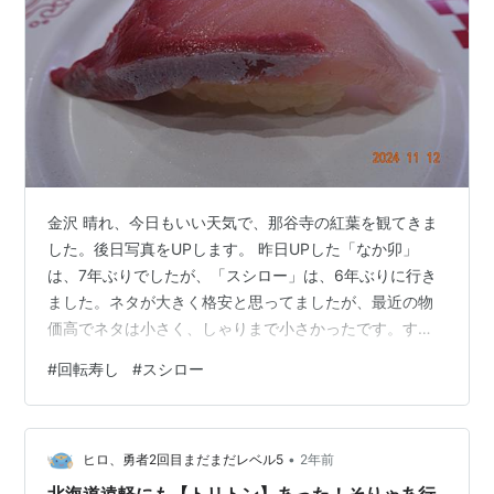
金沢 晴れ、今日もいい天気で、那谷寺の紅葉を観てきま
した。後日写真をUPします。 昨日UPした「なか卯」
は、7年ぶりでしたが、「スシロー」は、6年ぶりに行き
ました。ネタが大きく格安と思ってましたが、最近の物
価高でネタは小さく、しゃりまで小さかったです。すべ
てタッチパネルの注文で、操作に迷いながらいろいろ食
#
回転寿し
#
スシロー
べ、おいしく頂きました（笑） 写真一枚目から「大切り
活〆はまち１貫」「塩〆いわし（ネギ・生姜）」「厳選
まぐろ赤身（ミニしゃり）」「鹿児島産活〆ひらまさ」
•
「天然インド鮪ねぎとろ手巻き 「サーモンのサラダ寿
ヒロ、勇者2回目まだまだレベル5
2年前
司」「海鮮３貫盛り」「天然インド鮪ねぎとろ手巻き」