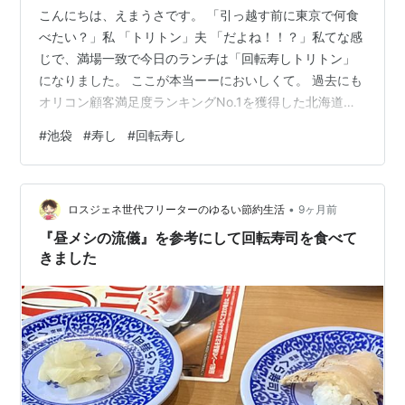
こんにちは、えまうさです。 「引っ越す前に東京で何食
べたい？」私 「トリトン」夫 「だよね！！？」私てな感
じで、満場一致で今日のランチは「回転寿しトリトン」
になりました。 ここが本当ーーにおいしくて。 過去にも
オリコン顧客満足度ランキングNo.1を獲得した北海道の
人気店。その店舗が東武池袋11階にあるのです。 なんと
#
池袋
#
寿し
#
回転寿し
いってもその魅力はネタの大きさと新鮮さ。値段はふつ
うの回転寿司の1.5倍くらいなんですが、そのおいしいさ
とネタが大きい分食べ応えがあって食べ終わった後の満
•
足感はひとしお。(これがNo.1の実力か…！)我が家では誕
ロスジェネ世代フリーターのゆるい節約生活
9ヶ月前
生日や記念日などの特別な日に、家族で食べに行きま
『昼メシの流儀』を参考にして回転寿司を食べて
す。 コロナ禍という事…
きました