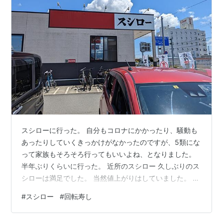
スシローに行った。 自分もコロナにかかったり、騒動も
あったりしていくきっかけがなかったのですが、5類にな
って家族もそろそろ行ってもいいよね、となりました。
半年ぶりくらいに行った。 近所のスシロー 久しぶりのス
シローは満足でした。 当然値上がりはしていました。 で
も、ネタもだいぶよくなっていたし、切り方も比較的大
#
スシロー
#
回転寿し
きくて食べ応えもあったし、以前よりもレベルが上がっ
ていたと思う。 素直においしかった。 あと、ネタによっ