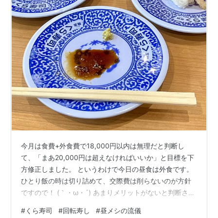
今月は食費+外食費で18,000円以内は無理だと判断し
て、「まあ20,000円は超えなければいいか」と目標を下
方修正しました。 というわけで今日の昼食は外食です。
ひとり飯の時は切り詰めて、交際費は削らないのが方針
ですので！ (｀・ω・´) あまりメリットがないと判断され
る交際費は基本ケチるよ？（小声） 相方が回転寿司に行
#
くら寿司
#
回転寿し
#
昼メシの流儀
きたいと言うので、本日の昼食はくら寿司へ。 回転寿司