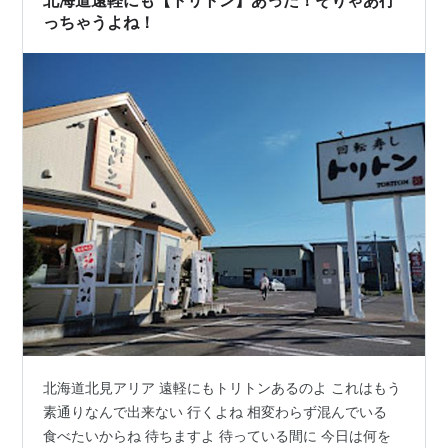
北海道遠軽にも【トリトン】あった！そりゃあ行
「オニオンサーモン」「〆さば」「えび天に…
っちゃうよね！
北海道北見アリア 遠軽にもトリトンあるのよ これはもう
素通りなんで出来ない 行くよね 相変わらず混んでいる
食べたいからね 待ちますよ 待っている間に 今日は何を