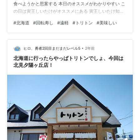
食べようかと思案する 本日のオススメがわかりやすい こ
の日は寅王しいたけがオススメにある 寅王しいたけ知ら
なかったけど オススメされてたので食べてみた 肉厚です
#
北海道
#
回転寿し
#
遠軽
#
トリトン
#
美味しい
っごく美味しい お寿司に合うんだ そういや ちらし寿司
にもしいたけ入ってるか この日はサイドメニューもいろ
いろと物色 げそ揚げとか茶碗蒸しとか やっぱり美味しい
•
こりゃあ 北海道にいる間にもう1回行くな 北海道北見エ
ヒロ、勇者2回目まだまだレベル5
2年前
リアのトリトンは3店舗 三輪店北海道北見市東三輪4丁目
北海道に行ったらやっぱトリトンでしょ、今回は
12番…
北見夕陽ヶ丘店！