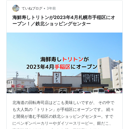
てはミニシャリが選べたりと糖質を気にするお客さんに
•
も優しい。 値段に関してはネット界隈では批判的な意見
ていねブログ
3年前
も散見されているようですが、今までが安すぎたのだと
海鮮寿しトリトンが2023年4月札幌市手稲区にオ
思います。 僕が大好きな鉄火巻…
ープン！／鉄北ショッピングセンター
北海道の回転寿司店はどこも美味しいですが、 その中で
も大人気の「トリトン」が手稲区にオープンです。 続々
と開発が進む手稲区の鉄北ショッピングセンター。すで
にペンギンベーカリーやダイソースリーピー、銀だこ、