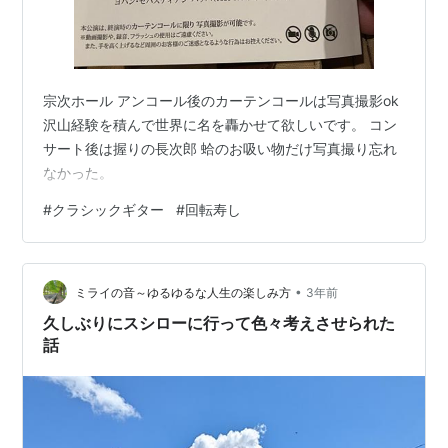
宗次ホール アンコール後のカーテンコールは写真撮影ok
沢山経験を積んで世界に名を轟かせて欲しいです。 コン
サート後は握りの長次郎 蛤のお吸い物だけ写真撮り忘れ
なかった。
#
クラシックギター
#
回転寿し
•
ミライの音～ゆるゆるな人生の楽しみ方
3年前
久しぶりにスシローに行って色々考えさせられた
話