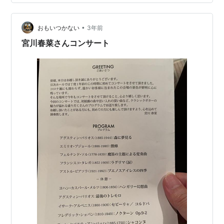
い！ 北海道に行ったら絶対に外せない店 ネタが大きいの
で満足感も半端ない 全種類制覇したくなるけどさすがに
•
無理 いつも行く回転寿司だと 好きなネタはもう一皿頼ん
おもいつかない
3年前
じゃったりするけど トリトンは満足できちゃうから いろ
宮川春菜さんコンサート
んな種類を食べたくな…