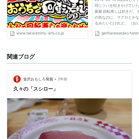
司にツバを吐きかけていた
家庭 回転寿しは好きだ。
の魚なのに、マグロとか
るみたいだけれど。 （お
で大活躍の偽装魚まとめ）
www.takaratomy-arts.co.jp
geriharawatako.hate
は好きー！ ポニョ、そう
けどついこの間...
関連ブログ
•
金沢おもしろ発掘
2年前
久々の「スシロー」