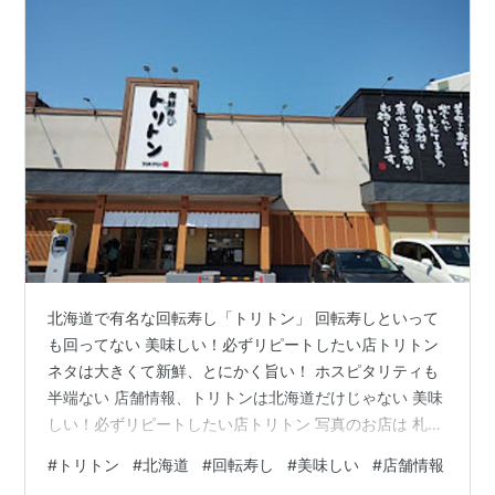
北海道で有名な回転寿し「トリトン」 回転寿しといって
も回ってない 美味しい！必ずリピートしたい店トリトン
ネタは大きくて新鮮、とにかく旨い！ ホスピタリティも
半端ない 店舗情報、トリトンは北海道だけじゃない 美味
しい！必ずリピートしたい店トリトン 写真のお店は 札幌
エリアの手稲店 航空券＋宿泊券が一括で予約できる！
#
トリトン
#
北海道
#
回転寿し
#
美味しい
#
店舗情報
【ビッグホリデー】 ネタは大きくて新鮮、とにかく旨