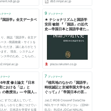
rrent.ndl.go.jp
db3.ninjal.ac.jp
9
ックマーク
ブックマーク
『国語学』全文データベ
★ ナショナリズムと国語学
安田 敏朗 『「国語」の近代
史―帝国日本と国語学者た
ち』 中公新書 (新刊) - 書評
より、雑誌『国語学』全文デ
日記 パペッティア通信 - 楽
ース -簡易検索 - サイトを
天ブログ（Blog）
用いただき、誠にありがとう
います。 現在、システムメ
ナンス中のため、こちらのペ
はご利用いただけません。
2.ninjal.ac.jp
plaza.rakuten.co.jp
に再開するよう対応中ですの
ご不便をお掛け致しますが、
解いただきますようお願い申
7
ックマーク
ブックマーク
げます。
16年度 修士論文『日本
『植民地のなかの「国語学」
育における「は」と
時枝誠記と京城帝国大学をめ
」の教授法』― 中国人
ぐって』/「帝国日本の言語
者に対する日本語教育の
統制」安田敏朗 | CiNii
めに すでに成人していて、
JaLC IRDB Crossref DataCite
 ― 大阪教育大学 大学院
Research
語をしっかりと身につけてい
NDLサーチ NDLデジコレ（旧NII-
学専攻科 国語教育専攻
国人が、日本語を学習する場
ELS） RUDA JDCat NINJAL
学専修 孟玲秀