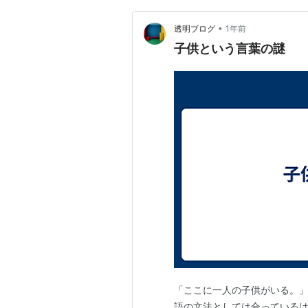
•
透明ブログ
1年前
子供という言葉の謎
「ここに一人の子供がいる。」
語の文法としては合っているは