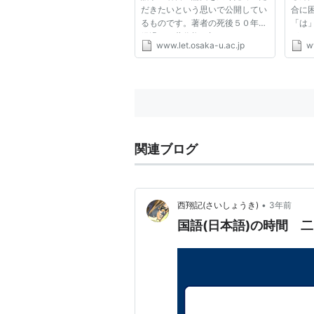
だきたいという思いで公開してい
合に
るものです。著者の死後５０年を
「は
経過して著作権の切れたもの、ま
があ
www.let.osaka-u.ac.jp
w
た画像については「版権」にも鑑
その
み、著者の死後５０年だけではな
次の
く、刊行後５０年（団体名義の著
「は
作権の公表後５０年になぞらえ...
詞」
式...
関連ブログ
•
西翔記(さいしょうき)
3年前
国語(日本語)の時間 