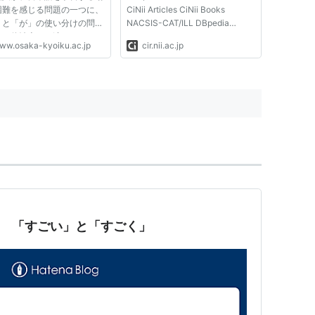
困難を感じる問題の一つに、
CiNii Articles CiNii Books
」と「が」の使い分けの問題
NACSIS-CAT/ILL DBpedia
ると佐治圭三は述べている。
KAKEN e-Rad Integbio PubMed
ww.osaka-kyoiku.ac.jp
cir.nii.ac.jp
難しさの理由について、彼は
LSDB Archive 極地研ADS 極地研
ように分析している。
学術DB OpenAIRE 公共データカ
」と「が」をも含めて、「助
タログ
と呼ばれる文法機能を担う形
二 「すごい」と「すごく」