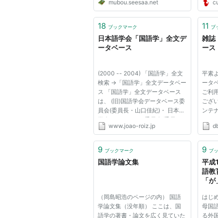
mubou.seesaa.net
cu
と思います。私の研究室で「日本
語の乱れだ！けしからん！」とい
う考え方の人を観測したことは一
18
11
ブックマーク
ブ
度もなく、「なんか新しい口語...
日本語学会「国語学」全文デ
雑誌
ータベース
ース
(2000 -- 2004) 「国語学」全文
平素
検索 →「国語学」全文データベー
ータベ
ス 「国語学」全文データベース
ご利
は、 (旧)国語学会データベース委
ござ
員会(委員長・山口佳紀)・ 日本語
ンテ
学会データベース委員会(委員
ージ
www.joao-roiz.jp
db
長・前田富祺)が、科学研究費な
早期
どの助成を得て構築したもので
で、
す。 日本語学会データベース委
ご理
9
9
ブックマーク
ブ
員会は既に解散しており、 今後
し上
国語学論文集
平成
は、...
語教
「が
学習
（岡島昭浩のページの内） 国語
はじ
場合
学論文集（没年順） ここは、国
母国
教育
語学の著書・論文を広く見ていた
る外
国語