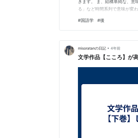
きます。 ま、結構単純な、意
る」など時間系列で意味が変わ
人と人口が減った」 は、昔話
#
国語学
#
後
「その後…」はあくまで、【後
のあとに村を去った、 つまり
•
misoratanの日記
4年前
文学作品【こころ】が