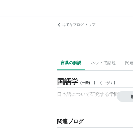
はてなブログ トップ
言葉の解説
ネットで話題
関
国語学
(
一般
)
【
こくごがく
】
日本語について研究する学問。
関連ブログ