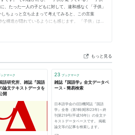
合に、たった一人の子どもに対して、違和感なく「子供」
かしちょっと立ち止まって考えてみると、この言葉
妙な構造が隠れているようにも感じます。 「子供」はも
という語は「子」と「供」の二文字から成り立っていま
いう存在、つまりある基準以下の幼い人間という集合を
。 一方、「供」は「お供」…
もっと見る
23
ブックマーク
ブックマーク
国語研究所、雑誌『国語
雑誌『国語学』全文データベ
の論文テキストデータを
ース - 簡易検索
公開
日本語学会の(旧)機関誌『国語
学』全巻（第1輯(昭和23年)～終
刊第219号(平成16年)）の全文テ
キストデータベースです。 掲載
論文等の記事を検索します。