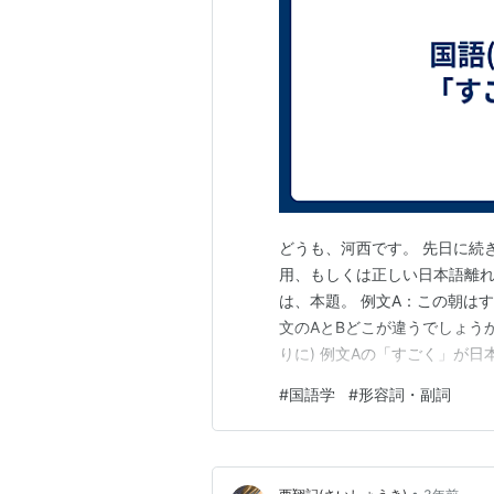
どうも、河西です。 先日に続
用、もしくは正しい日本語離れ
は、本題。 例文A：この朝は
文のAとBどこが違うでしょう
りに) 例文Aの「すごく」が
文法上誤った使用例です。 ど
#
国語学
#
形容詞・副詞
ので寒いなどの時制変化(寒か
った」です。 というわけで、
•