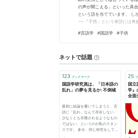
の声が聞こえる」といった具
という語を当てています。 し
──『子供』という単語には奇
ともと複数だった？ 「子供」
#
言語学
#
国語学
#
子供
す。 「子」は未成年の人間と
つくる単位要素を指しています
ネットで話題
123
25
ブックマーク
国語学研究員は、「日本語の
国立
乱れ」の夢を見るか: 不倒城
学』
全面
最初に結論を書いてしまうと、言
語に「乱れ」なんて存在しない、
少なくとも非難されるようなもの
ではない、というのが私のスタン
スです。 多分、同じ研究をして
いた人は大体そうなんじゃないか