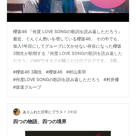
櫻坂46 『何度 LOVE SONGの歌詞を読み返しただろう』
最近、ぐんぐん勢いを増している櫻坂46。 その中でも、
加入1年目にしてグループに欠かせない存在になった櫻坂
3期生が歌唱する『何度 LOVE SONGの歌詞を読み返した
だろう』のMVでオタクが騒ぐだけのブログです。 3期が
受け継ぐ制服衣装 窓が雨で汚れたままで 優ちゃんの細部
#
櫻坂46 3期生
#
櫻坂46
#
村山美羽
への意識の素晴らしさ よってたかってエキセントリック
#
何度LOVE SONGの歌詞を読み返しただろう
#
村井優
かわいいだらけ フロント経験者2人 流れを止めないダン
#
坂道グループ
ス 恋愛ソングのセンターに美羽ちゃんが立つ意味 兎にも
角にも、まずはお時間があればぜひフルMVを一度見て欲
しい。 櫻3期はライト層にも優しい、わかりやすさ…
•
ありふれた日常にプラス
3年前
四つの物語、四つの境界