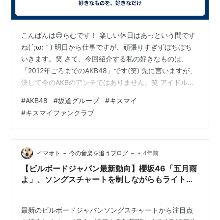
こんばんは😊らむです！ 楽しい休日はあっという間です
ね(´;ω;｀) 明日から仕事ですが、頑張りすぎずぼちぼち
いきます。笑 さて、今回紹介する私の好きなものは、
「2012年ごろまでのAKB48」です(笑) 先に言いますが、
決して今のAKBのアンチではありません。笑 アイドル戦
国時代のこの時代に、アイドルを職業として頑張ってい
#
AKB48
#
坂道グループ
#
キスマイ
る全ての女の子たちに、私は尊敬の念しかありません。
#
キスマイファンクラブ
あんまり言いすぎるとなんだか嘘くさく聞こえそうなの
で、本題に入ります。 2012年ごろといったら、「UZA」
や「永遠プレッシャー」などがシングルとして発売され
ていた時代です！ 私はデビューからずっと応援していた
•
イマオト － 今の音楽を追うブログ －
4年前
わけではなく…
【ビルボードジャパン最新動向】櫻坂46「五月雨
よ」、ソングスチャートを制しながらもライト層
取込に疑問を抱く理由