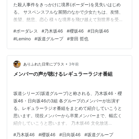
た殺人事件をきっかけに境界(ボーダー)を見失いはじめ
る。 サスペンスフルな展開のなかで少女たちは、友情、
羨望、慈悲、恋心 様々な境界を飛び越えて別世界を受け
入れていき 複雑に絡み合う物語を、乃木坂46、櫻坂
#
ボーダレス
#
乃木坂46
#
櫻坂46
#
日向坂46
46、日向坂46のメンバーたちが、グループの垣根(ボー
#
Lemino
#
坂道グループ
#
誉田 哲也
ダー)を越えて演じる。 キャスト 学生パート 森 奈緒(17)
／森田 ひかる(櫻坂46) 平凡な生活を送る高校2年生 やり
たいことが見つからず、進路希望用紙を出せずにいる 本
を読むのが苦手 片山 希莉(17)／齊藤 京子(日向坂4…
•
ありふれた日常にプラス
3年前
メンバーの声が聴けるレギュラーラジオ番組
坂道シリーズ(坂道グループ)と称される、乃木坂46・櫻
坂46・日向坂46の3組 各グループのメンバーが出演す
る、レギュラーラジオ番組をまとめて紹介していこうと
思います。現役メンバーから卒業メンバーまで、幅広く
紹介していこうと思います。 乃木坂46 文化放送
FM91.6/AM1134 乃木坂46の「の」 秋元真夏 卒アルラジ
#
乃木坂46
#
櫻坂46
#
日向坂46
#
坂道グループ
オ 中元日芽香の「な」-PodcastQR 文化放送 TOKYO FM