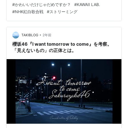
げ、セールス1位、ダウンロード9位、ラジオ13位、動画
#
かわいいだけじゃだめですか？
#
KAWAII LAB.
21位で通算28度目となる総合首位を獲得した。 【ビルボ
#
NHK紅白歌合戦
#
ストリーミング
ード】乃木坂46「ネーブルオレンジ」が総合首位、ケツ
メイシ「さくら」が約1年ぶりにチャートイン ht…
•
TAKIBLOG
2年前
櫻坂46『I want tomorrow to come』を考察。
「見えないもの」の正体とは。