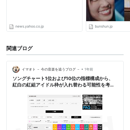
news.yahoo.co.jp
bunshun.jp
関連ブログ
•
イマオト － 今の音楽を追うブログ －
1年前
ソングチャート1位および10位の指標構成から、
紅白の紅組アイドル枠が入れ替わる可能性を考え
る