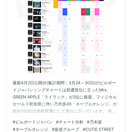
最新4月2日公開分(集計期間：3月24～30日)のビルボー
ドジャパンソングチャートは前週首位に立ったMrs.
GREEN APPLE「ライラック」が2位に後退。フィジカル
セールス初加算に伴い乃木坂46「ネーブルオレンジ」が
総合100位以内初登場にして首位に立っています。 本作
は、3月26日に発売された乃木坂46の38枚目となるシン
#
ビルボードジャパン
#
チャート分析
#
乃木坂
グル。前作の初週セールス数を上回る611,511枚を売り上
#
ネーブルオレンジ
#
坂道グループ
#
CUTIE STREET