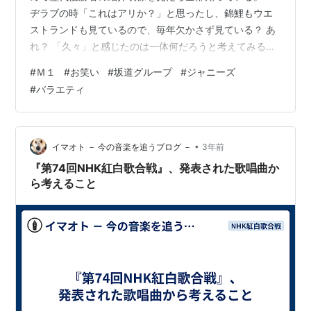
ヂラブの時「これはアリか？」と思ったし、錦鯉もウエ
ストランドも見ているので、毎年欠かさず見ている？ あ
れ？ 「久々」と感じたのは一体何だろうと考えてみる
に、自分がボケた可能性はとりあえず置いておくとし
#
Ｍ１
#
お笑い
#
坂道グループ
#
ジャニーズ
て、要は今回の出演者を誰も知らなかったのが大きいよ
#
バラエティ
うだ。「ああ彼らは今年もまた挑戦しているんだな」と
思えば久々とは思わないだろう。あるいは以前見たネタ
も思い出すかもしれない でも番組によれば連続して何度
も決勝に残っているコンビもあるというし、必ず見たは
•
イマオト － 今の音楽を追うブログ －
3年前
ずのコンビもいるはずだが、でも知らない。結局そ…
『第74回NHK紅白歌合戦』、発表された歌唱曲か
ら考えること