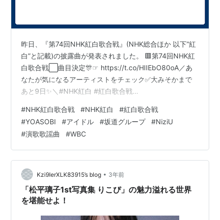
昨日、『第74回NHK紅白歌合戦』(NHK総合ほか 以下”紅
白”と記載)の披露曲が発表されました。 🟥第74回NHK紅
白歌合戦⬜️曲目決定🎊☞ https://t.co/HIIEbO80oA／あ
なたが気になるアーティストをチェック✅大みそかまで
あと9日✨＼#NHK紅白 #紅白歌合戦
pic.twitter.com/ARuQPzcmVU — NHK紅白歌合戦
#
NHK紅白歌合戦
#
NHK紅白
#
紅白歌合戦
(@nhk_kouhaku) 2023年12月22日 このブログでは出場
#
YOASOBI
#
アイドル
#
坂道グループ
#
NiziU
歌手の予想を行った上で、発表後にその振り返りを兼ね
#
演歌歌謡曲
#
WBC
て出場歌手の傾向を分析しています。 今回は、発表され
た曲目から見えてくる傾向を考えます。
•
Kzi9IerXLK83915’s blog
3年前
「松平璃子1st写真集 りこぴ」の魅力溢れる世界
を堪能せよ！