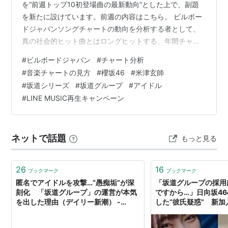
を”前週トップ10初登場曲の最新動向”とした上で、副題
を新たに設けています。前週の内容はこちら。 ビルボー
ドジャパンソングチャートの動向を分析する者として、
真の社会的ヒット曲とはロングヒットする、年間チャー
トで上位に進出する作品と考えます。週間単位で上位に
#
ビルボードジャパン
#
チャート分析
入るのは好いことですが、一方で所有指標ばかりが強い
#
音楽チャートの見方
#
櫻坂46
#
米津玄師
曲は加算2週目に、また接触指標が所有指標的な動きをな
#
坂道シリーズ
#
坂道グループ
#
アイドル
ぞる曲(主にLINE MUSIC再生キャンペーン採用曲)はキャ
#
LINE MUSIC再生キャンペーン
ンペーン終了後に指標が大きく後退し、総合でも急落す
ることが少なくありません。 この急落は毎週のようにみ
られます。ソングチャートのト…
ネットで話題
もっと見る
26
16
ブックマーク
ブックマーク
匿名でアイドルを攻撃…“愚痴垢”が深
「坂道グループの採用
刻化 「坂道グループ」の運営が本気
ですから…」日向坂4
を出した理由（デイリー新潮） -
した“彼氏疑惑” 新
Yahoo!ニュース
が止まらない「坂道特
| 文春オンライン