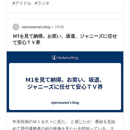
#
アイドル
#
ラジオ
80.0 SCHOOL OF LOOK 「乃木坂LOOKS!」 ベルク
presents 乃木坂46の乃木坂に相談だ！ 山崎怜奈の誰か
に話したかったこと。 ニッポン放送 AM1242/FM93 乃木
坂4…
•
ojamasama’s blog
3年前
Ｍ1を見て納得。お笑い、坂道、ジャニーズに任せ
て安心ＴＶ界
年末恒例のＭ１を久々に見た。 と感じたが、番組を見始
めて歴代優勝者の紹介映像を見たら全部知っている。マ