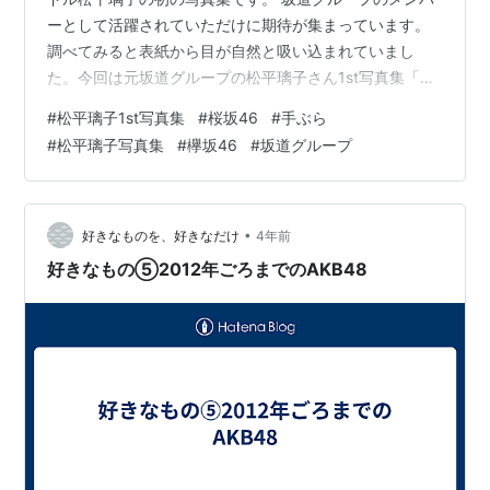
ーとして活躍されていただけに期待が集まっています。
調べてみると表紙から目が自然と吸い込まれていまし
た。今回は元坂道グループの松平璃子さん1st写真集「り
こぴ」についてご紹介します。 はじめに 1-1. 写真集の内
#
松平璃子1st写真集
#
桜坂46
#
手ぶら
容とコンセプトについて 1-2. 松平璃子のプロフィールと
#
松平璃子写真集
#
欅坂46
#
坂道グループ
経歴 「松平璃子1st写真集 りこぴ」の注目ポイント 2-1:
特別な撮影場所やテーマについて 2-2: 他の写真集との違
いや新しい試みについて 写真集の購入方法と価格情報 3-
1: オンラインショップや書店での入手方法 …
•
好きなものを、好きなだけ
4年前
好きなもの➄2012年ごろまでのAKB48