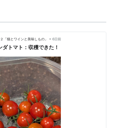
、
促成栽培
、
土耕栽培
、
水耕栽培
、
不耕起栽培
、
露
培漁業
、
•
ト２「猫とワインと美味しもの」
6日前
ンダトマト：収穫できた！