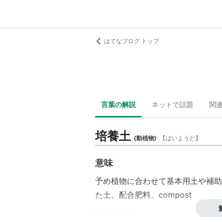
はてなブログ トップ
言葉の解説
ネットで話題
関
培養土
(
動植物
)
【
ばいようど
】
意味
予め植物に合わせて基本用土や補助
た土。配合肥料。compost
関連用語