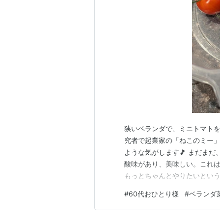
狭いベランダで、ミニトマトを
究者で起業家の「ねこのミー」
ような気がします🎵 まだまだ
酸味があり、美味しい。これは
もっとちゃんとやりたいとい
うと思います。 ☆鉢 反省点
#
60代おひとり様
#
ベランダ
くなり、上のほうが重くて、
引っ掛けてます。 以前は、大