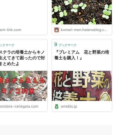
lant-link.com
komari-mon.hatenablog.com
9
ックマーク
ブックマーク
ステラの培養土からキノ
『プレミアム 花と野菜の培
生えてきて困ったので対
養土を購入！』
まとめたよ
onstera-variegata.com
ameblo.jp