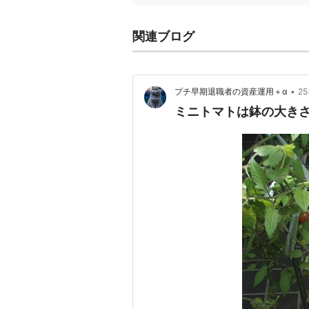
関連ブログ
•
プチ早期退職者の資産運用＋α
2
ミニトマトは鉢の大き