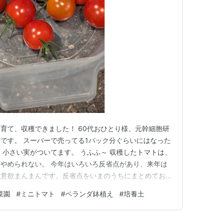
育て、収穫できました！ 60代おひとり様、元幹細胞研
です。 スーパーで売ってる1パック分ぐらいにはなった
、小さい実がついてます。 うふふ～ 収穫したトマトは、
やめられない。 今年はいろいろ反省点があり、来年は
う意欲まんまんです。反省点をいまのうちにまとめておこ
その１：トマトには、鉢が小さかったのでした。背丈が高
菜園
#
ミニトマト
#
ベランダ鉢植え
#
培養土
倒れてしまうのです。そのため、支柱を洗濯物用の吊りに
き目のプランター…