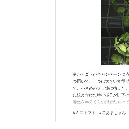
妻がカゴメのキャンペーンに
つ届いて、一つは大きい丸型
で、小さめのプラ鉢に植えた。
に植え付けた時の様子が以下の
養土を半分くらい混ぜたもの
混ぜ込んでおいた。 再生した
#
ミニトマト
#
こあまちゃん
いたので少し高い花こごろの「
てあった。培養土は基本的に値