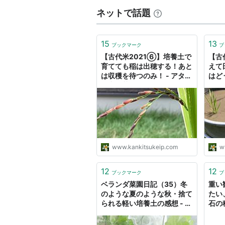
ネットで話題
15
13
ブックマーク
ブ
【古代米2021⑥】培養土で
【古
育てても稲は出穂する！あと
えて
は収穫を待つのみ！ - アタマ
はど
の中は花畑
でも
www.kankitsukeip.com
w
12
12
ブックマーク
ブ
ベランダ菜園日記（35）冬
重い
のような夏のような秋・捨て
たい
られる軽い培養土の感想 - 困
石の
りもん暮らしメモ