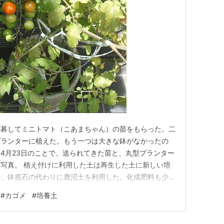
応募してミニトマト（こあまちゃん）の苗をもらった。二
プランターに植えた。もう一つは大きな鉢がなかったの
4月23日のことで、送られてきた苗と、丸型プランター
写真。 植え付けに利用した土は再生した土に新しい培
で、鉢底石の代わりに鹿沼土を利用した。化成肥料も少し
土は春の植え替えで減ってきていたし、鹿沼土も尽きて
#
カゴメ
#
培養土
花ちゃん培養土」と硬質鹿沼土を3月にAmazonで買っ
段相応なので高い方が使…