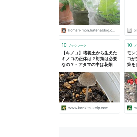
komari-mon.hatenablog.com
p
10
10
ブックマーク
ブ
【キノコ】培養土から生えた
モン
キノコの正体は？対策は必要
コが
なの？ - アタマの中は花畑
策を
www.kankitsukeip.com
m