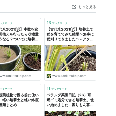
もっと見る
13
ックマーク
ブックマーク
代米2021③】本数を変
【古代米2021⑦】培養土で
田植えを行ったら収穫量
稲を育ててみた結果〜無事に
うなる？ついでに培養土
稲刈りできました〜 - アタマ
… - アタマの中は花畑
の中は花畑
ww.kankitsukeip.com
www.kankitsukeip.com
11
ックマーク
ブックマーク
観葉植物で困る前に使い
ベランダ菜園日記（26）可
、軽い培養土と軽い鉢底
燃ゴミ処分できる培養土、使
種類まとめ
い始めました - 困りもん暮ら
しメモ