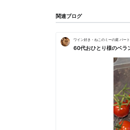
培養
、
培地
、
培修
、
栽培
、
栽培植物
関連ブログ
地栽培
、
こもれび栽培
、
袋栽培
、
栽
ワイン好き・ねこのミーの庭 パー
60代おひとり様のベラ