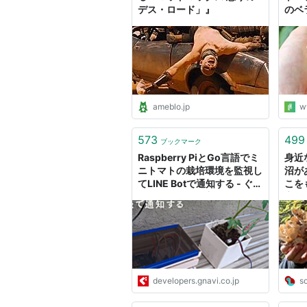
デス・ロード」』
のベ
カー
ameblo.jp
w
573
499
ブックマーク
Raspberry PiとGo言語でミ
身近
ニトマトの栽培環境を監視し
沼が
てLINE Botで通知する - ぐる
こを
なびをちょっと良くするエン
家に
ジニアブログ
レドコ
developers.gnavi.co.jp
s