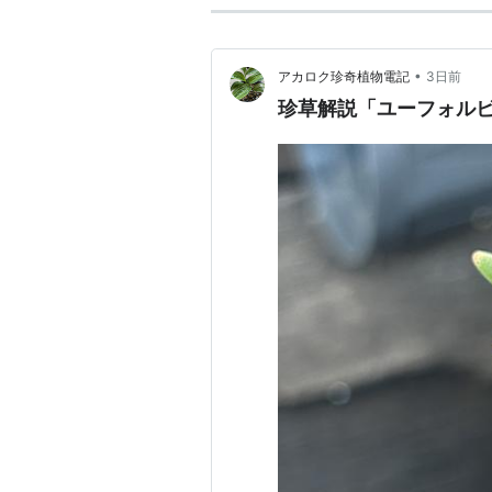
•
アカロク珍奇植物電記
3日前
珍草解説「ユーフォルビ