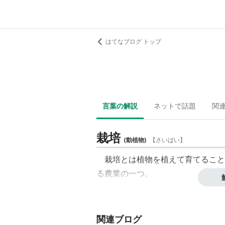
はてなブログ トップ
言葉の解説
ネットで話題
関
栽培
(
動植物
)
【
さいばい
】
栽培とは植物を植えて育てること
る農業の一つ。
関連ブログ