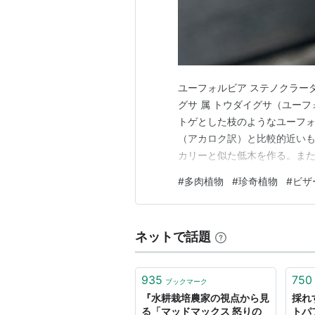
ユーフォルビア ステノクラーダ
グサ 属 トウダイグサ（ユーフ
トゲとした枝のようなユーフ
（アカロク訳）と比較的近い
カリーと似た低木を作る。ま
粉を吹いたようになっていて、
#
多肉植物
#
珍奇植物
#
ビザ
のない主幹の頂点に成長点が
成長点や伸びきっていない枝の
ネットで話題
935
750
ブックマーク
『水耕栽培農家の視点から見
採れ
る「マッドマックス 怒りの
トパ