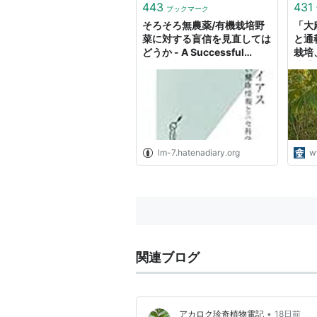
443
431
ブックマーク
そろそろ無農薬/有機栽培野
「大
菜に対する盲信を見直しては
と通
どうか - A Successful
栽培
Failure
逮捕
ジ）
lm-7.hatenadiary.org
w
関連ブログ
•
アカロク珍奇植物電記
18日前