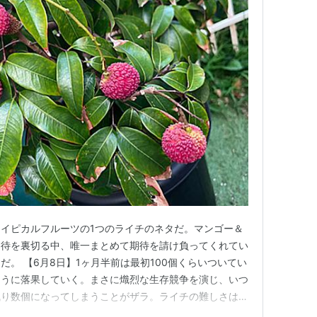
イピカルフルーツの1つのライチのネタだ。マンゴー＆
期待を裏切る中、唯一まとめて期待を請け負ってくれてい
。 【6月8日】1ヶ月半前は最初100個くらいついてい
ように落果していく。まさに熾烈な生存競争を演じ、いつ
残り数個になってしまうことがザラ。ライチの難しさはこ
20日】最近は実もしっかりと成長し、夏の日差しを受け