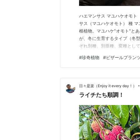
ハエマンサス マユハケオモト（夏
サス（マユハケオモト） 種 
根植物。マユハケ"オモト"と
が、冬に生育するタイプ（冬
ぞれ別種、別亜種、変種とし
る。アカロクが栽培中のものが
#
珍奇植物
#
ビザールプラン
ケオモトは葉が薄く、明るい
る。夏型のマユハケオモトは特
•
日々是楽（Enjoy it every day！）
ライチたち順調！