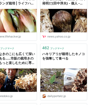
ランダ栽培 | ライフハッ
発明だ(田中淳夫) - 個人 -
・ジャパン
Yahoo!ニュース
ww.lifehacker.jp
news.yahoo.co.jp
462
ブックマーク
ブックマーク
なきのこにも広くて深い
ハキリアリが栽培したキノコ
ある……市販の栽培きの
を強奪して食べる
もっと楽しむために専門
あれこれ聞いてみた #ソ
 - ソレドコ
oredoko.jp
dailyportalz.jp