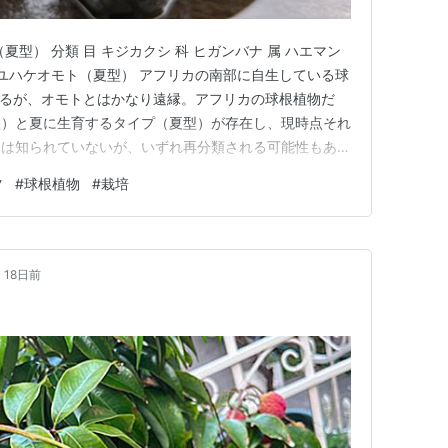
型） 分類 目 キジカクシ 科 ヒガンバナ 属 ハエマン
マユハケオモト（夏型） アフリカの南部に自生している球
あるが、オモトとはかなり遠縁。アフリカの球根植物だ
型）と夏に生育するタイプ（夏型）が存在し、現時点それ
ては知られていないが、いずれ再分類される可能性もあ
夏型のため、本項では夏型のみを扱う。 夏型のマユハ
ツ
#
球根植物
#
栽培
色が特徴。丸い葉の先には細かい毛がわずかに並んでい
に古い葉が枯れ落…
18日前