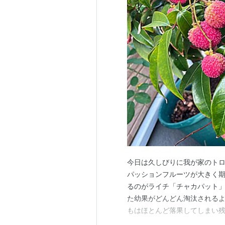
今日は久しびりに我が家のトロ
パッションフルーツが大きく
るのがライチ「チャカパット」だ
た幼果がどんどん淘汰される
もはほとんど落果してしまい
こからなのだ・・・。 【7月