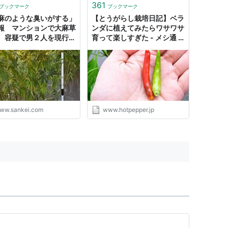
361
ブックマーク
ブックマーク
麻のような臭いがする」
【とうがらし栽培日記】ベラ
報 マンションで大麻草
ンダに植えてみたらワサワサ
、容疑で男２人を現行犯
育って楽しすぎた - メシ通 |
 奈良県警（1/2ペー
ホットペッパーグルメ
ww.sankei.com
www.hotpepper.jp