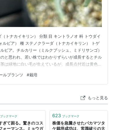
（トナカイキリン） 分類 目 キントラノオ 科 トウダイ
ォルビア） 種 ステノクラーダ（トナカイキリン） トゲ
ォルビア。チルカリー（ミルクブッシュ、ミドリサンゴ）
ものと思われ、若い株ではわかりずらいが成長するとチル
た茎は緑地に白い毛が生えているが、成長点付近は黄色い
古い茎は木質化し白っぽくひび割れたようになる。 刺
ールプランツ
#
栽培
あり、横に飛び出ている刺のついた枝に成長点はない。
先は前述の黄…
もっと見る
623
ブックマーク
ブックマーク
すぎて困る。驚きのコス
株価を急騰させたバカマツタ
フォーマンス。ミョウガ
ケ栽培成功は、常識破りの大