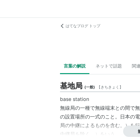
はてなブログ トップ
言葉の解説
ネットで話題
関
基地局
(
一般
)
【
きちきょく
】
base station
無線局の一種で無線端末との間で無
の設置場所の一式のこと。日本の電
局の中継によるものを含む。）を行
中継局を除く。）をいう。」と定義