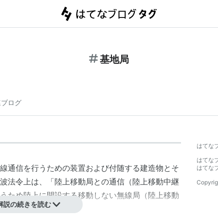
基地局
連ブログ
はてな
はてな
線通信を行うための装置および付随する建造物とそ
はてな
波法令上は、「陸上移動局との通信（陸上移動中継
Copyrig
うため陸上に開設する移動しない無線局（陸上移動
解説の続きを読む
されている。