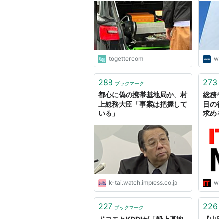
togetter.com
w
288
273
ブックマーク
都心に偽の携帯基地局か、村
総務
上総務大臣「事案は把握して
目の
いる」
求め
k-tai.watch.impress.co.jp
w
227
226
ブックマーク
ドコモとKDDIが「船上基地
【山