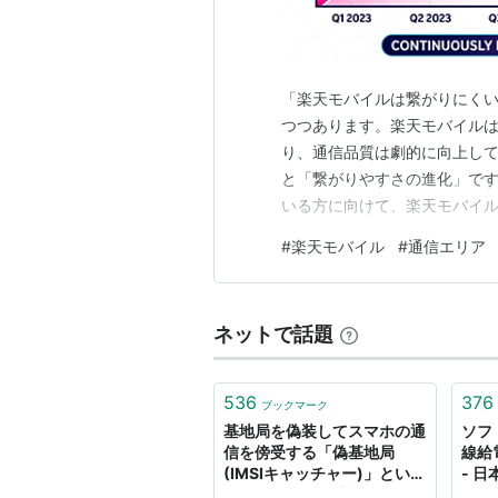
「楽天モバイルは繋がりにく
つつあります。楽天モバイル
り、通信品質は劇的に向上し
と「繋がりやすさの進化」です
いる方に向けて、楽天モバイ
１．プラチナバンドの運用開始
#
楽天モバイル
#
通信エリア
かった「地下」「建物内」「
ンド」です。現在、この電波
ネットで話題
536
376
ブックマーク
基地局を偽装してスマホの通
ソフ
信を傍受する「偽基地局
線給
(IMSIキャッチャー)」という
- 
ものがあるので注意