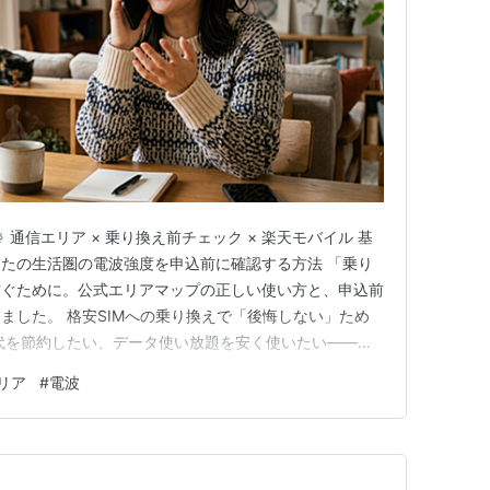
 通信エリア × 乗り換え前チェック × 楽天モバイル 基
たの生活圏の電波強度を申込前に確認する方法 「乗り
防ぐために。公式エリアマップの正しい使い方と、申込前
ました。 格安SIMへの乗り換えで「後悔しない」ため
代を節約したい、データ使い放題を安く使いたい——そ
換えを検討したとき、最初に確認すべきことのひとつが 通
リア
#
電波
みたら自宅や職場で電波が弱かった」「よく行く場所で
験は、乗り…