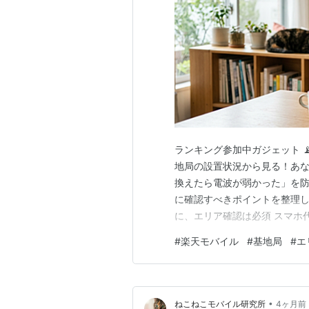
ランキング参加中ガジェット 📡
地局の設置状況から見る！あな
換えたら電波が弱かった」を
に確認すべきポイントを整理し
に、エリア確認は必須 スマホ
う思って 格安SIMへの乗り
#
楽天モバイル
#
基地局
#
エ
信エリアです。 「乗り換えて
繋がりにくかった」 という経
•
ねこねこモバイル研究所
4ヶ月前