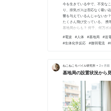
今を生きている中で、不安なこ
り、排気ガスは否応なく吸い込
響を与えているんじゃないか？
たくさん飛び交っている。 携
基地局からも？ 何千、何万ボ
いる。 ネットで調べると、心
#
電波
#
人体
#
基地局
#
送
会社は、「心配ない」というに
#
生体化学反応
#
微弱電流
#
な公害・環境問題になるんじゃ
•
ねこねこモバイル研究所
2ヶ月前
基地局の設置状況から