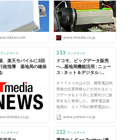
ww.nikkei.com
www.itmedia.co.jp
233
ブックマーク
ブックマーク
省、楽天モバイルに3回
ドコモ、ビッグデータ販売
行政指導 基地局の確保
へ…基地局機能活用 : ニュー
る
ス : ネット＆デジタル :
YOMIURI ONLINE（読売新
ＮＴＴドコモは６日、携帯電話利
聞）
用者の位置情報などが分かるビッ
グデータを１０月に企業向けに販
売すると発表した。 携帯電話基
地局が、エリア内の携帯電話の位
置情報などを自動的に把握してい
ww.itmedia.co.jp
www.yomiuri.co.jp
る特性を生かし、特定エリアの時
間帯ごとの人口の変化などのデー
タを販売する予定だ。 基地局が
222
ブックマーク
ブックマーク
収集するデータには、位置情報...
田祥平の
電波やくざ on Twitter: "東