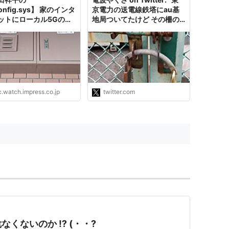
config.sys】 家のインタ
京電力の送電線鉄塔にau基
ットにローカル5Gの基
地局ついてたけど その柵の
いかがですか
鍵が頭よかった これなら東
京電力とauの間で鍵の貸し
借りしなくても両社独自の鍵
で開けられるし すばらしい
な
https://t.co/ZkVwMRno75
"
c.watch.impress.co.jp
twitter.com
くないのか ⁉ (・・?