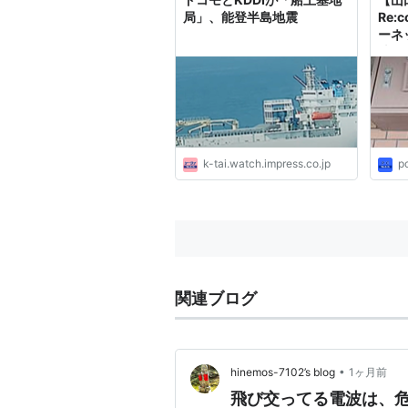
局」、能登半島地震
Re:
ーネ
地局
k-tai.watch.impress.co.jp
p
関連ブログ
•
hinemos-7102’s blog
1ヶ月前
飛び交ってる電波は、危な