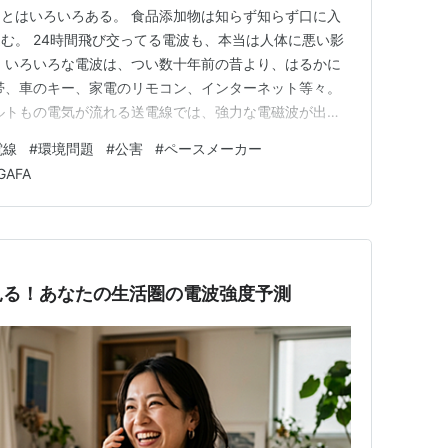
とはいろいろある。 食品添加物は知らず知らず口に入
む。 24時間飛び交ってる電波も、本当は人体に悪い影
 いろいろな電波は、つい数十年前の昔より、はるかに
帯、車のキー、家電のリモコン、インターネット等々。
ルトもの電気が流れる送電線では、強力な電磁波が出て
配ないという記述が多いが…。 そりゃ、携帯会社や電力
電線
#
環境問題
#
公害
#
ペースメーカー
決まっている。 でもぼくは、この膨大な電波が、新た
GAFA
ないかと思う。 人体に…
見る！あなたの生活圏の電波強度予測