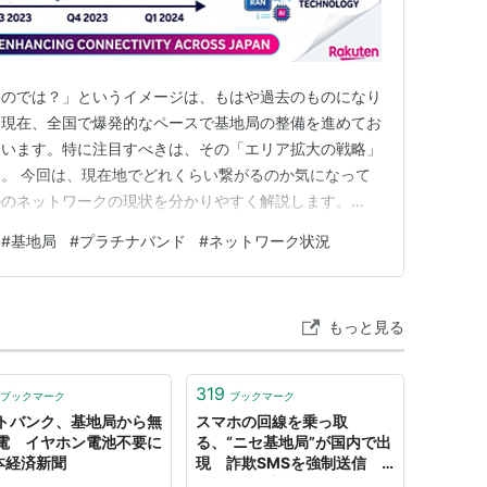
いのでは？」というイメージは、もはや過去のものになり
は現在、全国で爆発的なペースで基地局の整備を進めてお
ています。特に注目すべきは、その「エリア拡大の戦略」
。 今回は、現在地でどれくらい繋がるのか気になって
ルのネットワークの現状を分かりやすく解説します。
で「弱点」を克服 楽天モバイルがこれまで繋がりにく
#
基地局
#
プラチナバンド
#
ネットワーク状況
山間部」において、大きな切り札となるのが「プラチナバ
を全国で順次拡大しており、これ…
もっと見る
319
ブックマーク
ブックマーク
トバンク、基地局から無
スマホの回線を乗っ取
電 イヤホン電池不要に
る、“ニセ基地局”が国内で出
日本経済新聞
現 詐欺SMSを強制送信
携帯各社も対策へ