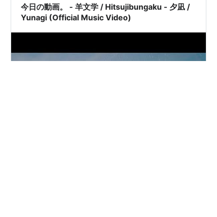
その方から塩少しなめてお水飲んでご覧！ って助言もら
今日の動画。 - 羊文学 / Hitsujibungaku - 夕凪 /
いました。 軽い熱中症かも…
Yunagi (Official Music Video)
www.youtube.com 羊文学で「夕凪 / Yunagi」です。 本
人たちのチャンネルから。 都心で独り暮らししてからの
ライブハウス。