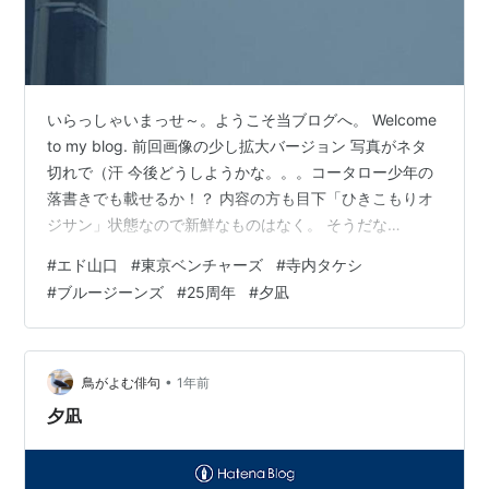
いらっしゃいまっせ～。ようこそ当ブログへ。 Welcome
to my blog. 前回画像の少し拡大バージョン 写真がネタ
切れで（汗 今後どうしようかな。。。コータロー少年の
落書きでも載せるか！？ 内容の方も目下「ひきこもりオ
ジサン」状態なので新鮮なものはなく。 そうだな
ぁ。。。困った時は、、、曲紹介でも。 「エド山口」さ
#
エド山口
#
東京ベンチャーズ
#
寺内タケシ
んをご存じでしょうか？（モト冬樹さんのお兄さん。）
#
ブルージーンズ
#
25周年
#
夕凪
「釣り」関係でご存じの方も多いかもしれませんね。 エ
ドさん率いる「東京ベンチャーズ」（以前掲載のとは別
バンドです）の演奏からこちら如何でしょう！？
www.youtube.com 西湘バイパス行ったことない（走っ
•
鳥がよむ俳句
1年前
たことない…
夕凪