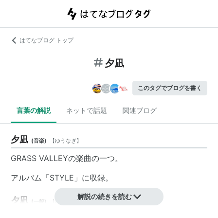
はてなブログ トップ
夕凪
このタグでブログを書く
言葉の解説
ネットで話題
関連ブログ
夕凪
(
音楽
)
【
ゆうなぎ
】
GRASS VALLEY
の楽曲の一つ。
アルバム「
STYLE
」に収録。
解説の続きを読む
夕凪
(
一般
)
【
ゆうなぎ
】