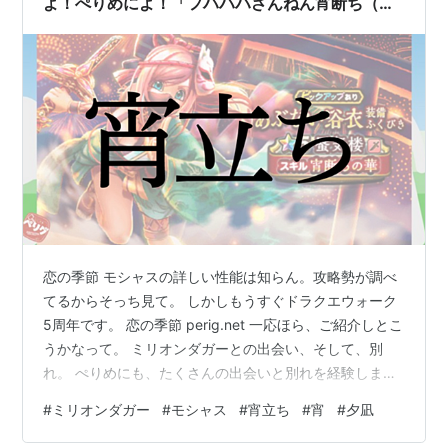
よ！ぺりめによ！「フハハハざんねん宵断ち（モ
シャス）じゃｱｱ！」
恋の季節 モシャスの詳しい性能は知らん。攻略勢が調べ
てるからそっち見て。 しかしもうすぐドラクエウォーク
5周年です。 恋の季節 perig.net 一応ほら、ご紹介しとこ
うかなって。 ミリオンダガーとの出会い、そして、別
れ。 ぺりめにも、たくさんの出会いと別れを経験しまし
た。 しかしそれでもコイツとの因縁は本当に根深かっ
#
ミリオンダガー
#
モシャス
#
宵立ち
#
宵
#
夕凪
た。 （それ以外のミリダガを恋しむ記事はDQWカテゴリ
をディグってみてください） だって最終的に手に入れら