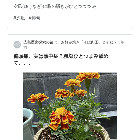
夕凪(ゆうなぎ)に胸の騒ぎがひとつづつ み
#
夕凪
#
俳句
•
広島歴史探索の後は、お好み焼き「そば肉玉」じゃね
3年
前
偏頭痛、実は熱中症？粗塩ひとつまみ舐め
て、、、