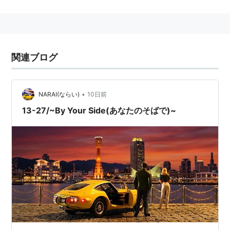
海岸地方で夕方、海風から陸風に替わるときの無風状
態。
関連ブログ
•
NARAI(ならい)
10日前
13-27/~By Your Side(あなたのそばで)~