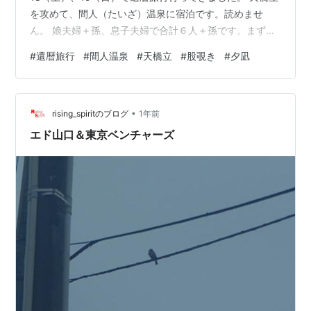
を攻めて、間人（たいざ）温泉に宿泊です。読めませ
ん。 娘夫婦＋孫、息子夫婦で合計６人＋孫です。まずは
天橋立ビューランドへ。 到着時は曇っていたがロープウ
#
還暦旅行
#
間人温泉
#
天橋立
#
股覗き
#
夕凪
ェイで登って行くうちにいい感じに晴れた。 いやー、い
い景色です。 股のぞきー！！ ちょうどお昼なので海鮮丼
で腹ごしらえ。今日の宿でも海鮮だが美味いからヨシ。
•
ビューランドは小さな遊園地で遊具もあります。孫と滑
rising_spiritのブログ
1年前
り台♬と思ったら柵の工事中で使用禁止でした。別の小
エド山口＆東京ベンチャーズ
さな子供が駄々こねて泣いてます。 孫…