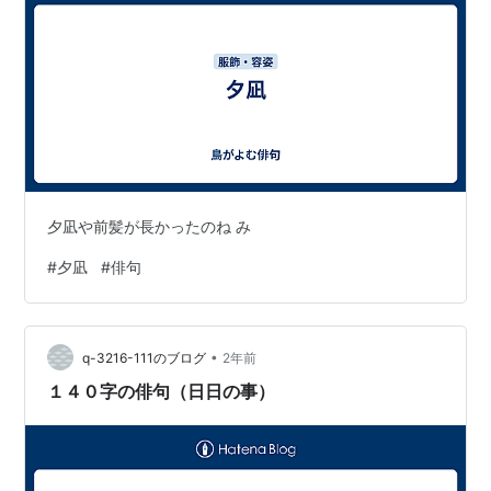
夕凪や前髪が長かったのね み
#
夕凪
#
俳句
•
q-3216-111のブログ
2年前
１４０字の俳句（日日の事）