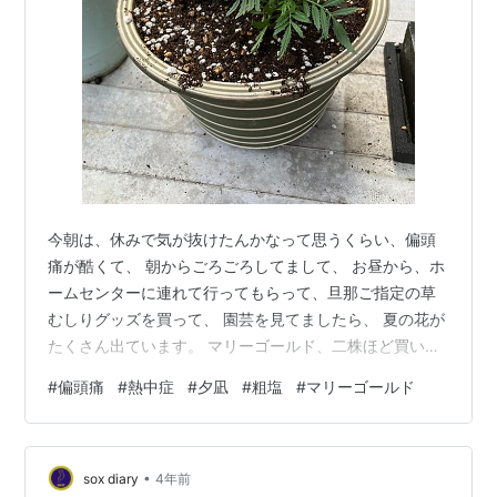
今朝は、休みで気が抜けたんかなって思うくらい、偏頭
痛が酷くて、 朝からごろごろしてまして、 お昼から、ホ
ームセンターに連れて行ってもらって、旦那ご指定の草
むしりグッズを買って、 園芸を見てましたら、 夏の花が
たくさん出ています。 マリーゴールド、二株ほど買いま
した。 元気のない私に比べて、なんて凜々しいこと！ 主
#
偏頭痛
#
熱中症
#
夕凪
#
粗塩
#
マリーゴールド
人は帰ってからコロの着いた椅子の草むしりグッズで早
速草むしりです。 何だか、お気に入りです。 私は、午前
中の偏頭痛の余波でしっくりいかないところに、広島独
•
特の夕凪です。 あらあら！ って思っていますと、電話で
sox diary
4年前