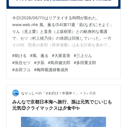
今日(2026/06/11)はリアタイする時間が取れた。
www.web.nhk 風、薫る(54)第11週「凪(なぎ)にそよぐ」
りん（見上愛）と直美（上坂樹里）との献身的な看護
で、セツ（村上穂乃佳）の体調は回復していった。一方
その頃、院長の多田（筒井道隆）はある計画を進めてい
た。 一言で書けばこのようなあらすじになるのだろう
#
助ける
#
風、薫る
#
大家直美
#
三上りん
が、実際はもっと濃密な話である。セツは本当の意味で
#
魚住セツ
#
夕凪
#
島田健次郎
#
多田重太郎
自由になって退院したのだが、それが本当に良い事なの
#
永田フユ
#
梅岡看護婦養成所
かどうかはわからない。ただ大家直美は自分の仕事の意
義を見出したのは間違いない。 大家直美「人を助けた
い。」 だがどんな人でも助けたいわけではなく、弱い立
場の人を助けたいと言…
•
なりっしーの「それ行け！中高年！」
3ヶ月前
みんなで京都日本海へ旅行、孫は元気でじいじも
元気😊クライマックスは夕食中✨