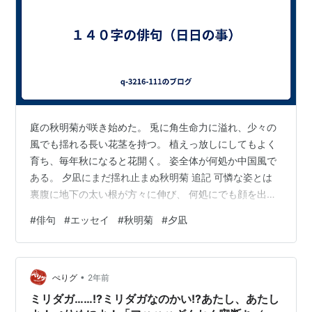
庭の秋明菊が咲き始めた。 兎に角生命力に溢れ、少々の
風でも揺れる長い花茎を持つ。 植えっ放しにしてもよく
育ち、毎年秋になると花開く。 姿全体が何処か中国風で
ある。 夕凪にまだ揺れ止まぬ秋明菊 追記 可憐な姿とは
裏腹に地下の太い根が方々に伸び、 何処にでも顔を出す
厄介者の一面を持っている。 原産地は中国、古代中国朝
#
俳句
#
エッセイ
#
秋明菊
#
夕凪
廷の特に後宮の庭には ピッタリのイメージがある。
•
ぺりグ
2年前
ミリダガ……!?ミリダガなのかい!?あたし、あたし