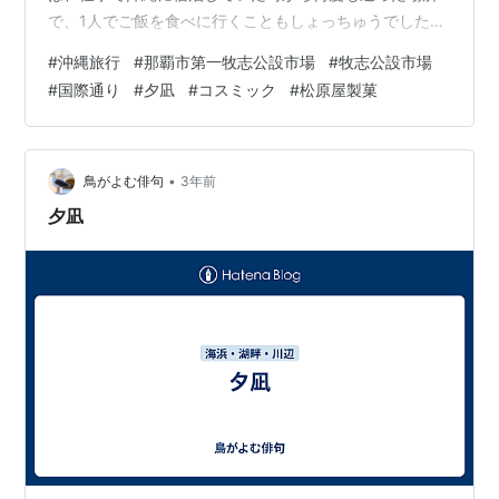
で、1人でご飯を食べに行くこともしょっちゅうでした。
並んでいるお土産屋さんにワクワクしながら、ブラブラ
#
沖縄旅行
#
那覇市第一牧志公設市場
#
牧志公設市場
と街歩きをしていたことを思い出します。今回は旅行の
#
国際通り
#
夕凪
#
コスミック
#
松原屋製菓
最終日、レンタカー返却前に国際通りへ行き、遅めのラ
ンチを楽しむことにしました。国際通り付近には幾つか
コインパーキングがあります。国際通りから歩いて比較
的すぐのコインパーキングを見つけ、ちょうどそこにラ
•
鳥がよむ俳句
3年前
スト1台の空車があり、無事停めることが出来まし…
夕凪