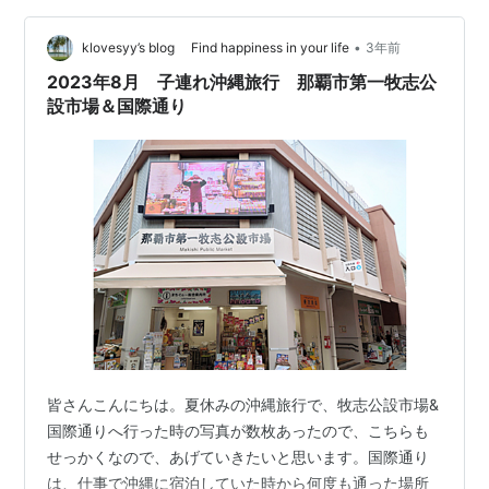
れてないですからね？ そんな永遠の別れを経験したあた
•
しにもまた、恋の季節が訪れました。 あっ。 ちがうちが
klovesyy’s blog Find happiness in your life
3年前
う。 この浴衣がおはだけの娘にじゃなくて。 こっちです
2023年8月 子連れ沖縄旅行 那覇市第一牧志公
こっち。 見…
設市場＆国際通り
皆さんこんにちは。夏休みの沖縄旅行で、牧志公設市場&
国際通りへ行った時の写真が数枚あったので、こちらも
せっかくなので、あげていきたいと思います。国際通り
は、仕事で沖縄に宿泊していた時から何度も通った場所