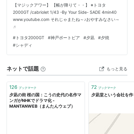
【マジックアワー】 【帳が降りて・・】 ※トヨタ
2000GT /cabriolet 1/43 -By Your Side- SADE 4min40
www.youtube.com それじゃまたね～♪おやすみなさい～
♬
#
トヨタ2000GT
#
神戸ポートピア
#
夕凪
#
夕焼
#
シャディ
ネットで話題
もっと見る
126
72
ブックマーク
ブックマーク
夕凪の街 桜の国：こうの史代の名作マ
夕凪堂という会社を作
ンガがNHKでドラマ化 -
MANTANWEB（まんたんウェブ）