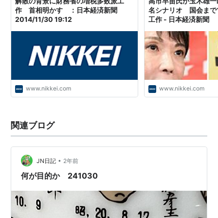
解散の背景に財務省の増税多数派工
高市早苗氏か玉木雄一
作 首相明かす ：日本経済新聞
名シナリオ 国会まで
2014/11/30 19:12
工作 - 日本経済新聞
www.nikkei.com
www.nikkei.com
関連ブログ
•
JN日記
2年前
何が目的か 241030