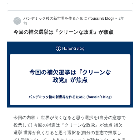
貫性を欠く石破茂首相の言動。耳を疑いたくなる悪手が
続いた▼焦点は首相の座を勝ち取るための各党の多数派
•
パンデミック後の新世界を作るために (foussin’s blog)
2年
工作。対処すべき課題は山ほどある。大平は「むずかし
前
いのは何が目的かということである」と。それを明確に
今回の補欠選挙は『クリーンな政党』が焦点
してはじめて、合従連衡に筋が通る。…
今回の内容： 世界が良くなると思う選択を(自分の意志で
投票して) 今回の補選は『クリーンな政党』が焦点 補欠
選挙 世界が良くなると思う選択を(自分の意志で投票し
て) 最近になって、ようやくマスコミが静かになったと思