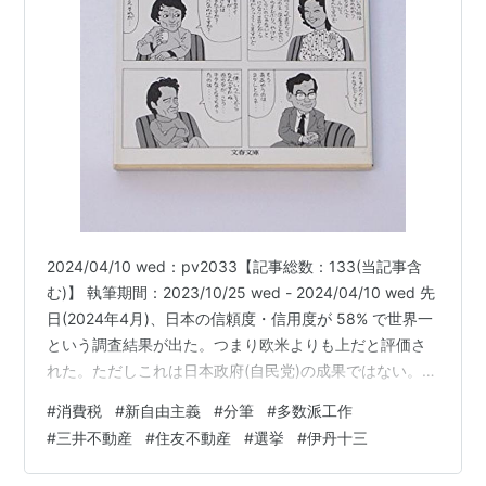
2024/04/10 wed：pv2033【記事総数：133(当記事含
む)】 執筆期間：2023/10/25 wed - 2024/04/10 wed 先
日(2024年4月)、日本の信頼度・信用度が 58% で世界一
という調査結果が出た。つまり欧米よりも上だと評価さ
れた。ただしこれは日本政府(自民党)の成果ではない。
故・中村哲医師のような、一般の日本人市民の『民主的
#
消費税
#
新自由主義
#
分筆
#
多数派工作
努力』の成果である。ここを勘違いしては駄目だ。 日本
#
三井不動産
#
住友不動産
#
選挙
#
伊丹十三
政府はミャンマーに制裁をしていない唯一の G7 加入国
という汚名を受けている。これこそが自民党や経団連の