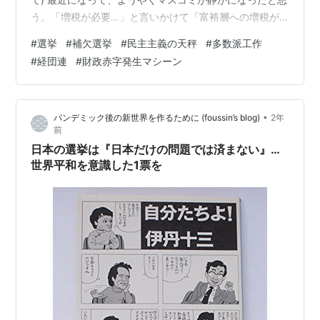
う。「増税が必要…」と言いかけて「富裕層への増税が
必要…」みたいに言い直してみたりと、あからさまなプ
#
選挙
#
補欠選挙
#
民主主義の天秤
#
多数派工作
ロパガンダが減ったと思う。 で、これが現時点での報道
#
経団連
#
財政赤字発生マシーン
関係者の精一杯の誠意なのだと自分は理解した。CMの方
は相変わらず大企業が多いが、今は妥協する。ただしプ
ロパガンダを見つけたら、直ちに追及を再開する。 マス
•
パンデミック後の新世界を作るために (foussin’s blog)
2年
コミ関係者なら『伊丹十三』という固有名詞がどれほど
前
重い存在か知っている筈だ。伊丹…
日本の選挙は『日本だけの問題では済まない』…
世界平和を意識した1票を