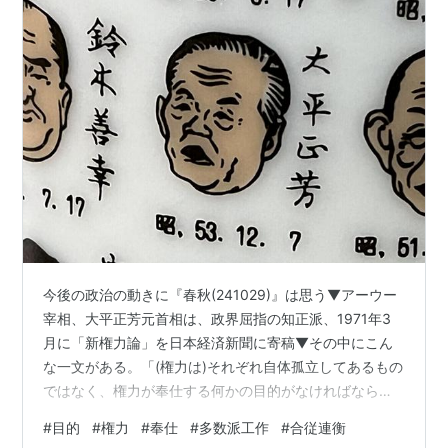
今後の政治の動きに『春秋(241029)』は思う▼アーウー
宰相、大平正芳元首相は、政界屈指の知正派、1971年3
月に「新権力論」を日本経済新聞に寄稿▼その中にこん
な一文がある。「(権力は)それぞれ自体孤立してあるもの
ではなく、権力が奉仕する何かの目的がなければならな
い」。それは権力に比べて「より高次なもの」▼政治と
#
目的
#
権力
#
奉仕
#
多数派工作
#
合従連衡
カネの問題のあいまいな幕引きや、就任の前と後との一