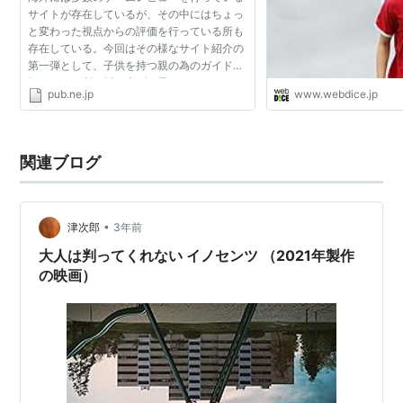
サイトが存在しているが、その中にはちょっ
と変わった視点からの評価を行っている所も
存在している。今回はその様なサイト紹介の
第一弾として、子供を持つ親の為のガイドを
扱っている所を採り上げて見たい。 ファミ
pub.ne.jp
www.webdice.jp
コン世代と言うか、それなりのクオリティを
持ったTVゲーム機...
関連ブログ
•
津次郎
3年前
大人は判ってくれない イノセンツ （2021年製作
の映画）