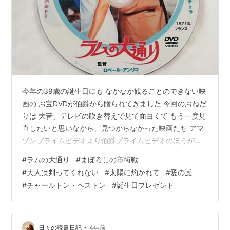
今年の39歳の誕生日にも なかなか観ることのできない映
画の お宝DVDが伯爵から贈られてきました 今回のおねだ
りは 大昔、テレビの吹き替えで見て面白くて もう一度見
直したいと思いながら、見つからなかった映画たち アマ
ゾンプライムビデオより伯爵プライムビデオのほうが
「好きな時間へ、ひとっ飛び」（笑） 長年の願いが叶っ
#
ラムの大通り
#
まぼろしの市街戦
て、嬉しい限り！ BBとリノ・ヴァンチェラのツーショッ
#
大人は判ってくれない
#
太陽に灼かれて
#
愛の嵐
トというだけでゴキゲン 「ラムの大通り」 世界中の映画
#
チャールトン・ヘストン
#
誕生日プレゼント
ファンから、カルト的人気のある 「まぼろしの市街戦」
トリュフォーの代表作であり、ヌーヴェルヴァーグの代
表作 「大人は判ってくれない」 カンヌ映画祭グランプ
リ、アカデミー賞外…
•
日々の読書日記
4年前