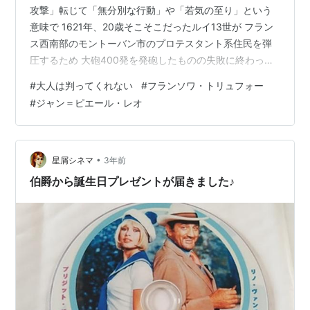
攻撃」転じて「無分別な行動」や「若気の至り」という
意味で 1621年、20歳そこそこだったルイ13世が フラン
ス西南部のモントーバン市のプロテスタント系住民を弾
圧するため 大砲400発を発砲したものの失敗に終わった
ことに由来 フランソワ・トリュフォーの自伝的要素が込
#
大人は判ってくれない
#
フランソワ・トリュフォー
められているという あまりにも有名な長編デビュー作で
#
ジャン＝ピエール・レオ
冒頭の「アンドレ・バザンに捧ぐ」のメッセージのバザ
ンとは 戦後のフランスで最も影響力の高かった映画批評
家のひとり 少年院を出た10代のトリュフォーを引き取っ
た庇護者で トリュフォーにとって父親のような存在だ…
•
星屑シネマ
3年前
伯爵から誕生日プレゼントが届きました♪