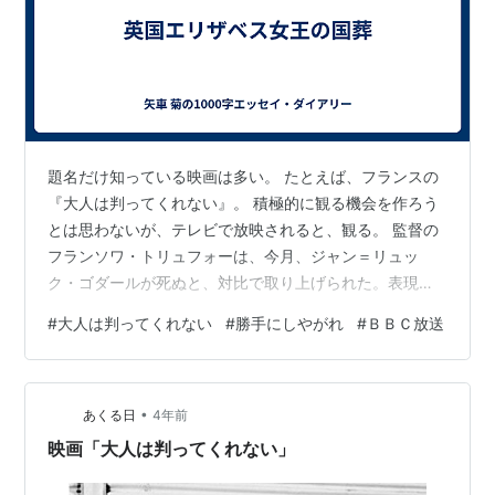
題名だけ知っている映画は多い。 たとえば、フランスの
『大人は判ってくれない』。 積極的に観る機会を作ろう
とは思わないが、テレビで放映されると、観る。 監督の
フランソワ・トリュフォーは、今月、ジャン＝リュッ
ク・ゴダールが死ぬと、対比で取り上げられた。表現手
法は違えど映画に新風を巻き込んだ二人だったらしい。
#
大人は判ってくれない
#
勝手にしやがれ
#
ＢＢＣ放送
ゴダールの代表作は『勝手にしやがれ』。 これもテレビ
で観た。 どちらもモノクロ映画で、一九五九年の作品。
私には、斬新かどうか、よくわからなかった。 私は感性
•
が鈍いのか。時代が進み、もう新鮮ではなくなったの
あくる日
4年前
か。 ただ、『大人は判ってくれない』で、授業をサボる
映画「大人は判ってくれない」
男の子に母が、「フランス語だけは勉強…