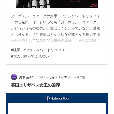
ヌーヴェル・ヴァーグの旗手、フランソワ・トリュフォ
ーの長編第一作。といっても「ヌーヴェル・ヴァーグ」
がどういうものなのか、実はよく分かっていない。漠然
とは分かる。「即興演出とか大胆な省略とかを用いて撮
った当時としては革新的な映画の総称」くらいに認識し
ている（間違っていたらスミマセン）。ただ、個々の映
#
映画
#
フランソワ・トリュフォー
画を一括りに纏めて総称するのはナンセンスな気もする
#
大人は判ってくれない
のである。ゴダールだろうがトリュフォーだろうが、良
いものは良いし悪いものは悪い、と言える方が健全な気
がする。 ゴダールの『勝手にしやがれ』も、監督の長編
第一作で、フランス映画で、「ヌーヴェル・ヴァーグ」
•
矢車 菊の1000字エッセイ・ダイアリー
4年前
とされているが、当然内容は全然違う。『勝手にしや…
英国エリザベス女王の国葬