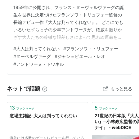
1959年に公開され、フランス・ヌーヴェルヴァーグの誕
出版社/メーカー:
ポニーキャニオン
発売日:
2000/01/19
生を世界に決定づけたフランソワ・トリュフォー監督の
メディア:
DVD
長編デビュー作『大人は判ってくれない』。 どこにでも
クリック
: 21回
いるいたずらっ子の少年アントワーヌが、権威を振りか
この商品を含むブログ (78件) を見る
ざす大人たちの冷徹な眼差しさによって思わぬ運命をた
どることになる本作は、今なお多くの映画ファンの心を
リスト::外国の映画::題名::あ行
#
大人は判ってくれない
#
フランソワ・トリュフォー
捉えて離さない珠玉の名作だ。 本記事では、トリュフォ
#
ヌーベルヴァーグ
#
ジャン＝ピエール・レオ
ー自身の自伝的背景や、先人たちへのオマージュ、避難
#
アントワーヌ・ドワネル
所としての「映画館」が持つ意味、そして映画史に深く
刻まれたあまりにも有名なラストシーンまで、本作の魅
力と奥深さをじっくり語っていきたい（ラストに触れて
ネットで話題
もっと見る
います。ご注意ください）。 目次 映画『大…
13
5
ブックマーク
ブックマーク
道場主雑記: 大人は判ってくれない
21世紀の日本版『大
い』─小林政広監督の
ナイ』 - webDICE
海外には多数のゲームレビューを行っている