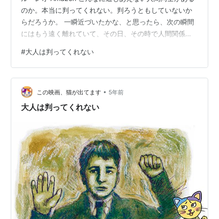
のか。本当に判ってくれない。判ろうともしていないか
らだろうか。 一瞬近づいたかな、と思ったら、次の瞬間
にはもう遠く離れていて、その日、その時で人間関係の
距離って変わってしまう。それでも人って、近くにいる
#
大人は判ってくれない
ために努力をしているのかもしれない。そういう努力を
やめてしまえば、あっという間にもう二度と会えなくな
るんだなあ。 でも、その努力は、お互いにしていれば関
•
係が続くのであって、一方が切り捨ててしまえば、怖い
この映画、猫が出てます
5年前
くらいに冷えた壁が、一瞬でできてしまう。いくら壁を
大人は判ってくれない
見つめても、穴も空かない…