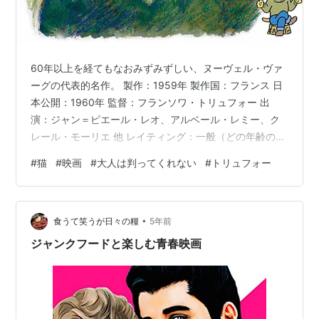
60年以上を経てもなおみずみずしい、ヌーヴェル・ヴァ
ーグの代表的名作。 製作：1959年 製作国：フランス 日
本公開：1960年 監督：フランソワ・トリュフォー 出
演：ジャン＝ピエール・レオ、アルベール・レミー、ク
レール・モーリエ 他 レイティング：一般（どの年齢の方
でもご覧いただけます） ◆◆ この映画の猫 ◆◆ 役：
#
猫
#
映画
#
大人は判ってくれない
#
トリュフォー
☆☆（脇役級） 親友の家の飼い猫６匹くらい？ 名前：な
し 色柄：長毛の黒、グレーなど（モノクロのため推定）
◆大人は信じられない 『大人は判ってくれない』という
•
タイトルを目にすると必ずと言っていいほど思い出すの
食うて笑うが日々の糧
5年前
は、中学１年か２年のときの出来事です。学校で、何か
ジャンクフードと楽しむ青春映画
のアンケートだった…