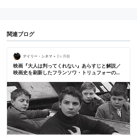
とする連作が作られる。
スタッフ
監督：
フランソワ・トリュフォー
関連ブログ
脚本：
フランソワ・トリュフォー
、
マルセル・ムー
シー
•
デイリー・シネマ
2ヶ月前
撮影：
アンリ・ドカ
映画『大人は判ってくれない』あらすじと解説／
音楽：
ジャン・コンスタンタン
映画史を刷新したフランソワ・トリュフォーの記
念碑的作品
キャスト
ジャン＝ピエール・レオ
Jean-Pierre Leaud
クレール・モーリエ
Claire Maurier
アルベール・レミ
Albert Remy
ギイ・ドコンブル
Guy Decomble
大人は判ってくれない [DVD]