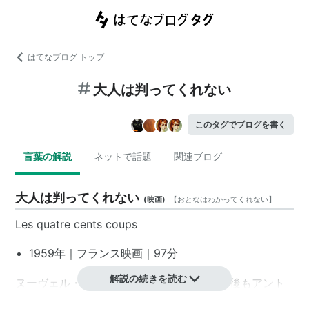
はてなブログ トップ
大人は判ってくれない
このタグでブログを書く
言葉の解説
ネットで話題
関連ブログ
大人は判ってくれない
(
映画
)
【
おとなはわかってくれない
】
Les quatre cents coups
1959年｜
フランス映画
｜97分
解説の続きを読む
ヌーヴェル・ヴァーグ
の代表作の1本。この後も
アント
ワーヌ・ドワネル
（
ジャン＝ピエール・レオ
）を主人公