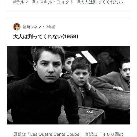
#
テルマ
#
エスキル・フォクト
#
大人は判ってくれない
通念のない子供が凶悪な能力をもっていることが、きち
がいに刃物のような様相を呈し、見ていてすごくはらは
らした。息詰まる映画だった。 映画は見たままの印象
•
で、いじめや無理解な大人などの寓意は読み取れるもの
星屑シネマ
3年前
の、とくに明らかなメッセージにはなっていない。 が、
大人は判ってくれない(1959)
子供らは大人の理解できない高度な能…
原題は「Les Quatre Cents Coups」 直訳は「４００回の