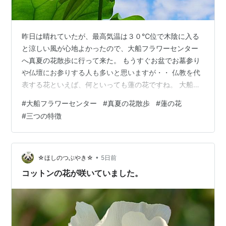
昨日は晴れていたが、最高気温は３０℃位で木陰に入る
と涼しい風が心地よかったので、大船フラワーセンター
へ真夏の花散歩に行って来た。 もうすぐお盆でお墓参り
や仏壇にお参りする人も多いと思いますが・・ 仏教を代
表する花といえば、何といっても蓮の花ですね。 大船フ
ラワーセンターで夏空に向かって咲く蓮の花。 仏教で
#
大船フラワーセンター
#
真夏の花散歩
#
蓮の花
は、泥水の中から生じて清浄な美しい花を咲かせる姿が
#
三つの特徴
仏の智慧や慈悲の象徴とされている。 泥の中に生まれて
も、その花は泥に染まらない事から昔から珍重されてき
ました。 小林正観さんの心に響く言葉によれば、蓮の花
には三つの特徴があるそうです。 小林正観著『幸せの宇
•
☆ほしのつぶやき☆
5日前
宙構造』弘園社より抜粋 1，花果同時（…
コットンの花が咲いていました。