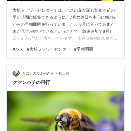
大船フラワーセンターでは、ハスの花が閉じ始める前の
早い時間に鑑賞できるように、7月の休日を中心に朝7時
からの早朝開園を行っていました。 8月に入ってもまだ
まだ見頃が続いているということで、急遽追加で8月1
日・2日も早朝開園をしています。 現在は毎朝200輪を超
える花が開花しているということなので、今朝7時過ぎに
#
ハス
#
大船フラワーセンター
#
早朝開園
行ってみました。 特に説明はしませんが、ハスの花で
す。飽きずにご覧いただければと思います。 トンボがい
ました。 ハスの葉シャワーです。 ハスは、地下茎である
•
レンコン（蓮根）の部分の穴が茎を通じて葉までつなが
☆ほしのつぶやき☆
16日前
っており、茎からホースで水を通すと、その葉脈を通っ
クマンバチの飛行
た水がシャワーのように噴き出すん…