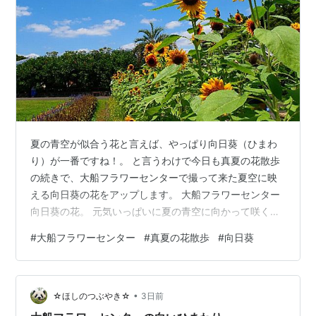
夏の青空が似合う花と言えば、やっぱり向日葵（ひまわ
り）が一番ですね！。 と言うわけで今日も真夏の花散歩
の続きで、大船フラワーセンターで撮って来た夏空に映
える向日葵の花をアップします。 大船フラワーセンター
向日葵の花。 元気いっぱいに夏の青空に向かって咲く、
向日葵の花を見ると元気をもらえる気がする。 向日葵か
#
大船フラワーセンター
#
真夏の花散歩
#
向日葵
らイエロー・サン・パワー！をもらってこの暑い夏を乗
り切りましょう！ 八重咲の向日葵。 こちらは初見の白い
花弁が爽やかな『ホワイトナイト』 大船フラワーセンタ
•
ー真夏の花散歩は続きます。 よろしかったらポチっとお
☆ほしのつぶやき☆
3日前
願いします。 ランキング参加中gooからきました ランキ