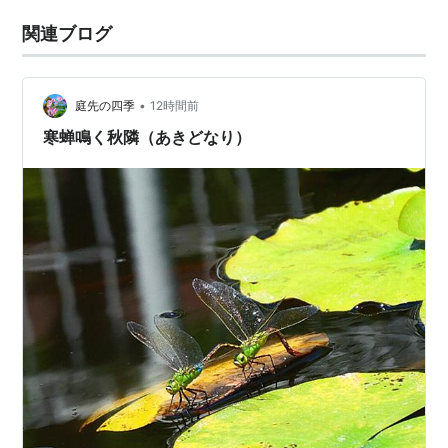
関連ブログ
•
庭先の四季
12時間前
寒蝉鳴く秋隣（あきどなり）