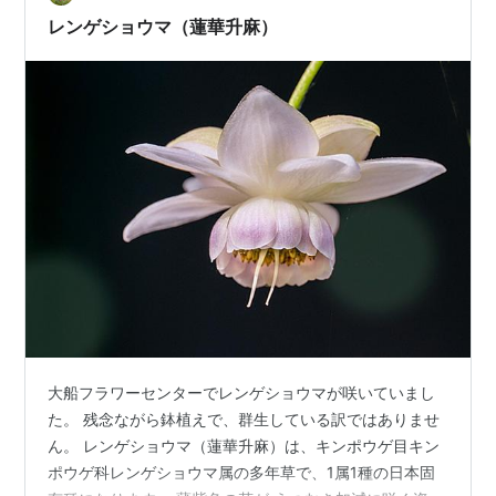
ぁ。なんだか不思議です。 実がはじけて中から白い綿が
レンゲショウマ（蓮華升麻）
出てくるというのはもっと不思議です。定…
大船フラワーセンターでレンゲショウマが咲いていまし
た。 残念ながら鉢植えで、群生している訳ではありませ
ん。 レンゲショウマ（蓮華升麻）は、キンポウゲ目キン
ポウゲ科レンゲショウマ属の多年草で、1属1種の日本固