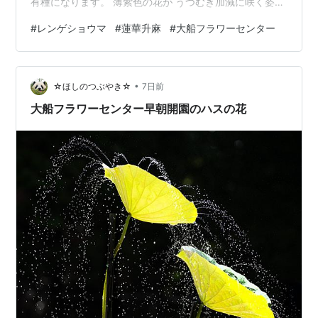
有種になります。 薄紫色の花が うつむき加減に咲く姿は
上品で、その神秘的な美しさに魅了されます。 東京都青
#
レンゲショウマ
#
蓮華升麻
#
大船フラワーセンター
梅市にある御岳山の富士峰園地北側斜面には、約５万株
のレンゲショウマが群生しており、レンゲショウマの群
生地としては、日本一といわれています。 今年は7月18
•
日から9月6日まで「みたけさんレンゲショウマまつり」
☆ほしのつぶやき☆
7日前
が開催されています。見頃は８月中旬頃で、7月31日現在
大船フラワーセンター早朝開園のハスの花
では150輪余りしか咲いてい…