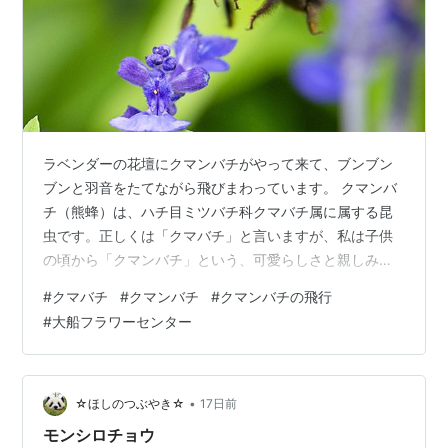
ラベンダーの花壇にクマンバチがやって来て、ブンブン
ブンと羽音をたてながら飛びまわっています。 クマンバ
チ（熊蜂）は、ハチ目ミツバチ科クマバチ属に属する昆
虫です。正しくは「クマバチ」と言いますが、私は子供
の頃から「クマンバチ」という、可愛らしさと親しみを
込めた呼び方に慣れ親しんでいます。たぶん方言だと思
#
クマバチ
#
クマンバチ
#
クマンバチの飛行
います。 クマンバチの飛行を見ていると、中学生の頃
#
大船フラワーセンター
（たぶん）に教わった、リムスキー＝コルサコフ作曲の
「熊蜂の飛行」の、あの気ぜわしいメロディーが頭の中
に流れます。いろいろな楽器で演奏されていますが、な
ぜかバイオリンの独奏が記憶に残っています。 オペラ
•
☆ほしのつぶやき☆
17日前
『サルタン皇帝』の中の間奏曲「熊蜂の飛行」は、正…
モンシロチョウ