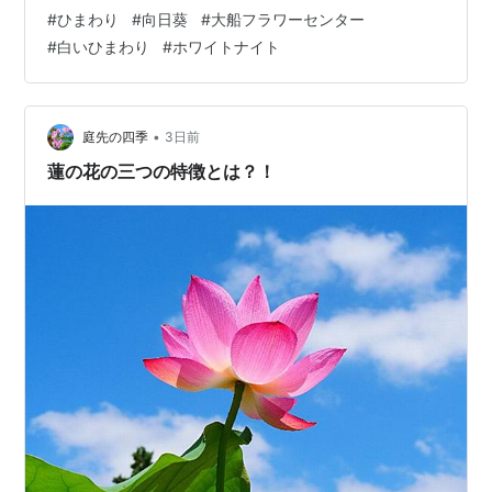
ネのひまわり”という品種に似ているな、と思ったのです
#
ひまわり
#
向日葵
#
大船フラワーセンター
が、”サンキング”と書いてありました。 使用カメラ・レ
#
白いひまわり
#
ホワイトナイト
ンズ：Nikon Z7 NIKKOR Z 24-120mm F4 S ＆ NIKKOR
Z 100-400mm F4.5-5.6 VR S 今日もご覧いただき、あ
りがとうございました。 ランキングに参加しています。
下のバナーをクリック…
•
庭先の四季
3日前
蓮の花の三つの特徴とは？！