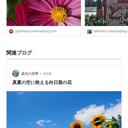
goldhead.hatenablog.com
tabirinko.hatenablog
関連ブログ
•
庭先の四季
2日前
真夏の空に映える向日葵の花