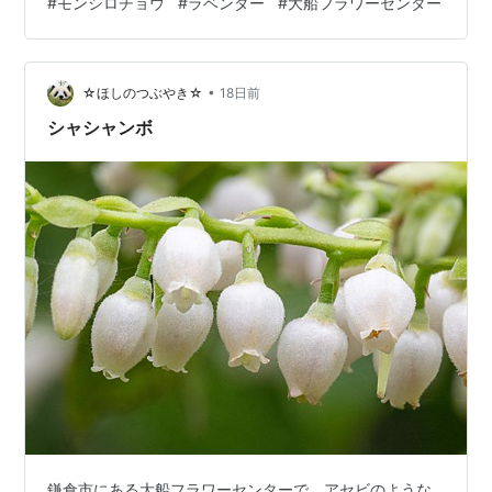
#
モンシロチョウ
#
ラベンダー
#
大船フラワーセンター
らと舞い踊り。 あれっ、先を越されちゃったぁ！大船フ
ラワーセンターにて 使用カメラ・レンズ：Nikon Z7
NIKKOR Z 100-400mm F4.5-5.6 VR S 今日もご覧いた
•
だき、ありがとうございます。 ランキングに参加してい
☆ほしのつぶやき☆
18日前
ます。下のバナーをクリック（タップ）していただける
シャシャンボ
と…
鎌倉市にある大船フラワーセンターで、アセビのような