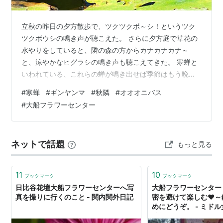
立秋の昨日の夕方散歩で、ツクツクボ～シ！というツク
ツクボウシの鳴き声が聴こえた。 さらに夕方庭で草花の
水やりをしていると、隣の森の方からカナカナカナ～
と、涼やかなヒグラシの鳴き声も聴こえてきた。 寒蝉と
いわれている、これらの蝉が鳴き出せば季節はもう晩
夏、秋隣（あきどなり）です。 厳しい夏の暑さはまだま
#
寒蝉
#
ギンヤンマ
#
秋隣
#
オオオニバス
だ続きますが・・ 秋の来ない夏は無い！涼しい秋の到来
#
大船フラワーセンター
までもうしばらくの辛抱ですかね。。 松が根に 小草花さ
く 秋隣 ＜正岡子規＞ さて、今日の画像は先日訪れた大
船フラワーセンターで撮った、睡蓮池で交尾・産卵する
ネットで話題
もっと見る
ギンヤンマのカップルとオニバス等です。 睡蓮の葉の上
で♡♥交尾・産卵中のギンヤンマのカッ…
11
10
ブックマーク
ブックマーク
日比谷花壇大船フラワーセンターへ写
大船フラワーセンター
真を撮りに行くのこと - 関内関外日記
密を避けて楽しむ❤～
めにどうぞ。 - ミド
情報サイト