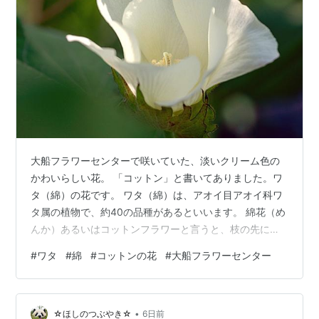
大船フラワーセンターで咲いていた、淡いクリーム色の
かわいらしい花。 「コットン」と書いてありました。ワ
タ（綿）の花です。 ワタ（綿）は、アオイ目アオイ科ワ
タ属の植物で、約40の品種があるといいます。 綿花（め
んか）あるいはコットンフラワーと言うと、枝の先にふ
わふわの白い繊維のかたまりが付いたものを連想します
#
ワタ
#
綿
#
コットンの花
#
大船フラワーセンター
が、それは実がはじけて中の綿が出てきた状態で、実が
生る前にこのような花が咲きます。 ピンクの花もありま
した。話によると、花が萎（しぼ）む時にクリーム色か
•
らピンク色に花色が変化するんだと言います。本当かな
☆ほしのつぶやき☆
6日前