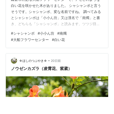
白い花を咲かせた木がありました。 シャシャンボと言う
そうです。シャシャンボ、変な名前ですね。 調べてみる
とシャシャンボは「小小ん坊」又は漢名で「南燭」と書
き、どちらも「シャシャンボ」と読みます。ツツジ目ツ
ツジ科スノキ属の常緑低木～小高木です。丸くて小さな
#
シャシャンボ
#
小小ん坊
#
南燭
実をたくさん実らせることから、「小さな坊や」という
#
大船フラワーセンター
#
白い花
意味でシャシャンボと名付けられたということです。 壺
状釣鐘型の白い花をたくさん付け、ちょっとスマートな
スズランの花のようにも見える、可愛らしい花です。 秋
になると黒紫色のブルーベリーに似た果実を付け、甘酸
•
☆ほしのつぶやき☆
20日前
っぱくて食べられるそうです。ブルーベリーも…
ノウゼンカズラ（凌霄花、紫葳）