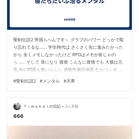
聖剣伝説2 帝国らへんです～ グラブのパワー どっかで取
り忘れてるな…… 学生時代は さくさく先に進みたかった
から 全くメモしなかったけど RPGはメモが命じゃの
ぅ…… そして 昼になり 腹痛 こんなに腹痛でも 大腸は元
気 何の問題も無いらしい 過敏性腸症候群 むかつくぜ 胃
カメラも 飲もうかと思ったんだけど…… 見送り 大丈夫
#
聖剣伝説2
#
メンタル
#
天界
か？ ほんとに大丈夫か？ っていうメンタルになってる
ピンチになって藤井風さんの歌詞をファイリング 今の仕
事もやりたくないけど 他の仕事もやりたくない 仕事とい
•
うものを やりたくない 専業主婦しかやりたくなかった
Ｔｉｍｓｈｅｌの日記
2ヶ月前
昔の日本万歳 専業主婦というシステムに 皆批判的だった
666
か…