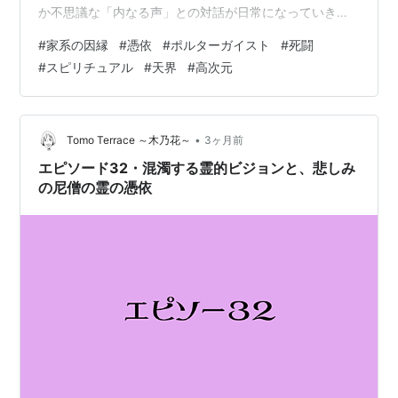
か不思議な「内なる声」との対話が日常になっていきま
した。当時の私は、それを亡き父や守護霊の声だと信じ
#
家系の因縁
#
憑依
#
ポルターガイスト
#
死闘
込んでいたのです。 「あなたの元カレ、今は独身だよ」
#
スピリチュアル
#
天界
#
高次元
「友人は胃が弱いから気をつけて」 まるで女子トークの
ような他愛のない会話。時には、私が人に親切にすると
「優しいね、魂が成長したね」と褒めてくれることもあ
りました。 質問をすると、水しずくの音やラップ音で返
•
Tomo Terrace ～木乃花～
3ヶ月前
事をしてくれる。 褒められるたびに、私…
エピソード32・混濁する霊的ビジョンと、悲しみ
の尼僧の霊の憑依