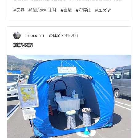
みさくち）で、かつて75頭の鹿が捧げられたという十間
#
天界
#
諏訪大社上社
#
白龍
#
守屋山
#
ユダヤ
堂 資料館 諏訪大社のご神体聖なる山守屋山に続く道 訪
れた20日は、ちょうど二十四節気の穀雨に当たる縁起の
良い日で、農作業をされる方もおり、のどかな自然に癒
•
されました 御室社 神長官守矢邸跡地には、資料館や祈祷
Ｔｉｍｓｈｅｌの日記
4ヶ月前
殿、みさく神境内社叢などがありました 白龍が入り込ん
諏訪探訪
でくれておりました かつて…