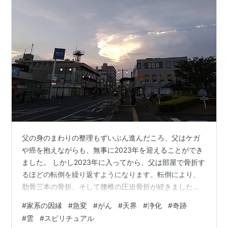
父の身のまわりの整理もずいぶん進んだころ、父はケガ
や癌を抱えながらも、無事に2023年を迎えることができ
ました。 しかし2023年に入ってから、父は部屋で骨折す
るほどの転倒を繰り返すようになります。転倒により、
肋骨三本の骨折、そして腰椎の圧迫骨折が続きました。
この状態を見て、私はこれ以上、父が家で過ごすのは限
#
家系の因縁
#
急変
#
がん
#
天界
#
浄化
#
奇跡
界だと感じ、事前に見学していた施設に申し込む決断を
#
雲
#
スピリチュアル
しました。 この時、父は施設入居を嫌がりました。しか