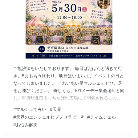
ご無沙汰をいたしております。 毎日ばたばたと過ぎて行
き、5月ももう終わり。明日はいよいよ、イベントの日と
なってしまいました。 「わいあい星マルシェ」ぜひ、足
をお運びください。 奇しくも、5/1メーデー集会場所と同
じ、甲府駅北口よっちゃばれ広場にて開催されるこのイ
ベント。 43番ブルーテントで「Timshel（ティムシェ
#
マルシェで占い
#
天界
ル）のスピリチュアルリーディング」として皆さまのお
#
天界のエンジェルヒプノセラピー®
#
ティムシェル
越しをお待ちしております。 どうぞよろしくお願いいた
#
お悩み解決
します！ 場所43「Timshel（ティムシェル）のスピリチ
ュアルリーディング」※お隣は42番と48番