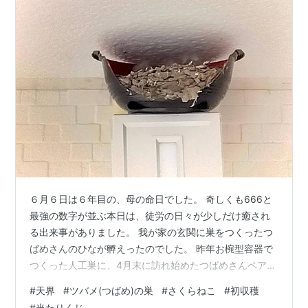
６月６日は６年目の、母の命日でした。 奇しくも666と
最強の数字が並ぶ本日は、徒労の日々が少しだけ癒され
る出来事がありました。 我が家の玄関に巣をつくったつ
ばめさんのひなが孵えったのでした。 昨年お椀型容器で
つくった人工巣に、4月末に訪れ始めたつばめさんペアが
少しずつ巣をつくっていたのですが、５月の強風で一度
#
天界
#
ツバメ(つばめ)の巣
#
さくらねこ
#
初収穫
は来なくなってしまっていました。マイナスエネルギー
#
当たりくじ