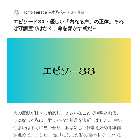
「Timshel（ティムシェル）のスピリチュアルリーディン
グ」あなたのお悩…
•
Tomo Terrace ～木乃花～
3ヶ月前
エピソード33・優しい「内なる声」の正体。それ
は守護霊ではなく、命を脅かす罠だっ
夫の言動が徐々に豹変し、ささいなことで恫喝されるよ
うになった私は、耐えかねて別居を決断しました。 幸い
住まいはすぐに見つかり、私は新しい仕事を始める準備
を進めていました。 独りになった私の頭の中で、いつし