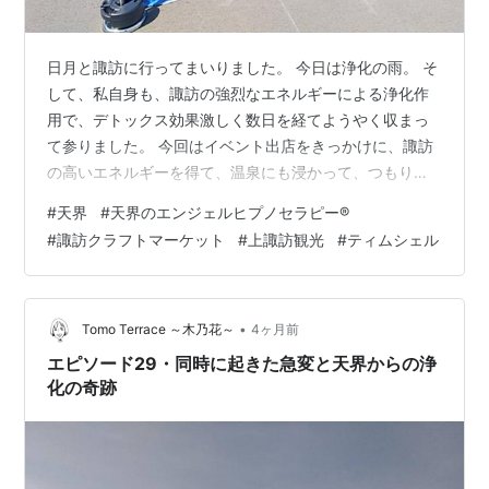
日月と諏訪に行ってまいりました。 今日は浄化の雨。 そ
して、私自身も、諏訪の強烈なエネルギーによる浄化作
用で、デトックス効果激しく数日を経てようやく収まっ
て参りました。 今回はイベント出店をきっかけに、諏訪
の高いエネルギーを得て、温泉にも浸かって、つもりに
積もった負のエネルギーを一掃し、エネルギーチャージ
#
天界
#
天界のエンジェルヒプノセラピー®
をするという大きな意味がございました。 諏訪滞在一日
#
諏訪クラフトマーケット
#
上諏訪観光
#
ティムシェル
目の諏訪ステーションパークでの諏訪クラフトマーケッ
トでは、途中強風や冷やかしの難もありましたが、ご縁
のありました方々との出会いを楽しむことができまし
た。心より感謝申し上げます。 Timshel！ 天界のギフト
•
Tomo Terrace ～木乃花～
4ヶ月前
としか思えないくらいの庶民価格で、…
エピソード29・同時に起きた急変と天界からの浄
化の奇跡