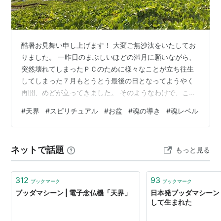
酷暑お見舞い申し上げます！ 大変ご無沙汰をいたしてお
りました。 一昨日のまぶしいほどの満月に願いながら、
突然壊れてしまったＰＣのために様々なことが立ち往生
してしまった７月もとうとう最後の日となってようやく
再開、めどが立ってきました。 そのようなわけで、ここ
数日も世間と隔絶されていた中、熊本地震があったこと
#
天界
#
スピリチュアル
#
お盆
#
魂の導き
#
魂レベル
も記憶にない夢か現かの状態でしたが、体の不調と、Ｐ
Ｃの不調と、何か関係もあったようです。 確か昨年１１
月も同じようなことが起きたのですが、カーナビも壊れ
ネットで話題
もっと見る
てしまうなど、宇宙からの電磁波攻撃ではないかと感じ
るほどでした。。 善からぬ者たちの侵食著しく目も当て
られないほど酷い状態の昨今の日本列島に大…
312
93
ブックマーク
ブックマーク
ブッダマシーン | 電子念仏機「天界」
日本発ブッダマシーン
して生まれた