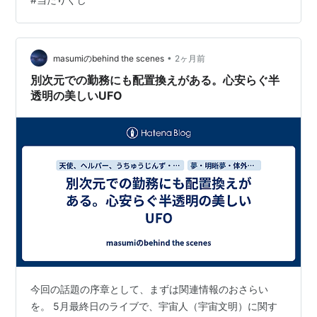
の影響が気になる中なんとか戻ってきてくれたものの、
度重なる卵の残骸を見る度、胸が痛みながら、それで
も、一羽？が巣を守り、日中私の姿を見かけると逃げ、
暗くなると、それも気にせず巣で眠っている様子が愛お
•
masumiのbehind the scenes
2ヶ月前
しく、励みになっていきました。毎日変化なく…
別次元での勤務にも配置換えがある。心安らぐ半
透明の美しいUFO
今回の話題の序章として、まずは関連情報のおさらい
を。 5月最終日のライブで、宇宙人（宇宙文明）に関す