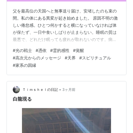
父を最高位の天国へと無事送り届け、安堵したのも束の
間。私の体にある異変が起き始めました。 原因不明の激
しい倦怠感。ひとつ何かすると横になっていなければ体
が保たず、一日中食いしばりが止まらない。睡眠の質は
最悪で、どれだけ眠っても疲れが取れないのです。病院
へ行っても診断は『異常なし』。けれど、私の体は悲鳴
#
光の戦士
#
憑依
#
霊的感性
#
覚醒
を上げていました。 さらに追い打ちをかけるように、夫
#
高次元からのメッセージ
#
天界
#
スピリチュアル
が、日増しに私に対して冷たく、辛く当たるようになっ
#
家系の因縁
たのです。肉体の痛みと、最も身近な人からの精神的な
攻撃。私は深い暗闇の中に突き落とされたような心地で
した。 一体、何が起こっていたのか。 今はわかりまし
た。それは、光の戦士としての『最終浄化』だっ…
•
Ｔｉｍｓｈｅｌの日記
3ヶ月前
白龍現る