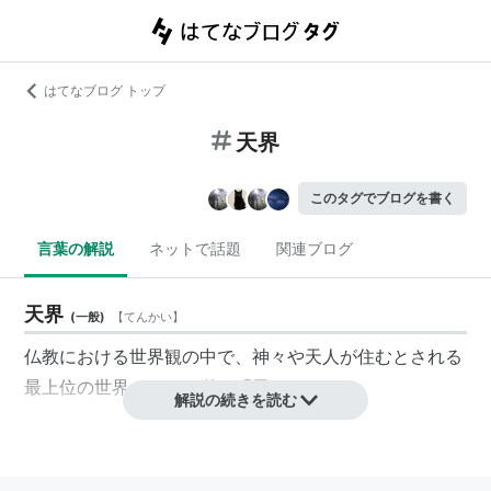
はてなブログ トップ
天界
このタグでブログを書く
言葉の解説
ネットで話題
関連ブログ
天界
(
一般
)
【
てんかい
】
仏教における世界観の中で、神々や天人が住むとされる
最上位の世界のこと。単に「天」とも。
解説の続きを読む