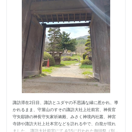
諏訪滞在2日目、諏訪とユダヤの不思議な縁に惹かれ、導
かれるまま、守屋山のすその諏訪大社上社前宮、神長官
守矢邸跡の神長守矢家祈祷殿、みさく神境内社叢、神宮
寺跡や諏訪大社上社本宮などを訪れる中で、白龍が現れ
ました。 諏訪大社前宮にて 4/15に行われた御頭祭（別名