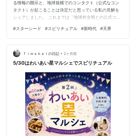
る情報の開示と、地球規模でのコンタクト（公式なコン
タクト）が起こることは決定だと思っている私の見解を
シェアしました。 これまでは「地球外文明との公式コン
タクトの起こらない並行現実」もあることをお話しして
#
スターシード
#
スピリチュアル
#
新時代
#
天界
いましたよね。それが「今」私が体験しているバージョ
ンの地球は、すでにコンタクトのあるルートに入ってい
ることを感じています。 タイムテーブルとともにたくさ
•
んの並行現実の中でのルート選択がどんどん進行してい
Ｔｉｍｓｈｅｌの日記
2ヶ月前
っていることを想像してもらうとわかりやすいかと。た
5/30はわいあい星マルシェでスピリチュアル
だしコンタクトの「中身」、どんな質の交流になる…