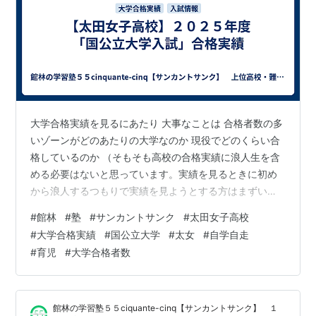
大学合格実績を見るにあたり 大事なことは 合格者数の多
いゾーンがどのあたりの大学なのか 現役でどのくらい合
格しているのか （そもそも高校の合格実績に浪人生を含
める必要はないと思っています。実績を見るときに初め
から浪人するつもりで実績を見ようとする方はまずいな
いのではないでしょうか） という視点です。 今春、太田
#
館林
#
塾
#
サンカントサンク
#
太田女子高校
女子高校を卒業した代の入学時の定員は２４０名 （実際
#
大学合格実績
#
国公立大学
#
太女
#
自学自走
は定員割れが起きた代なので２３０名強） 国立大学の合
#
育児
#
大学合格者数
格者数は８１名（現役生のみ、以下同） 学年２４０名の
３３.８％ １クラス４０名のうち１３.５名の割合 公立大
学の合格者数は４４名 学年２４０名の１８.３％ １クラ
館林の学習塾５５ciquante-cinq【サンカントサンク】 １
ス４０名のうち７.３名…