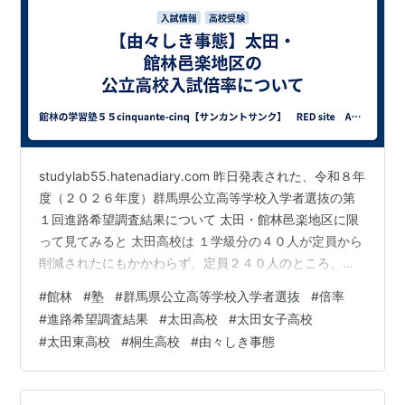
studylab55.hatenadiary.com 昨日発表された、令和８年
度（２０２６年度）群馬県公立高等学校入学者選抜の第
１回進路希望調査結果について 太田・館林邑楽地区に限
って見てみると 太田高校は １学級分の４０人が定員から
削減されたにもかかわらず、定員２４０人のところ、希
望者２４２人の倍率１.０１。 太田女子高校は 定員２４
#
館林
#
塾
#
群馬県公立高等学校入学者選抜
#
倍率
０人のところ、希望者２１８人の倍率０.９１。 一方 西
#
進路希望調査結果
#
太田高校
#
太田女子高校
邑楽高校普通科は 定員１２０人のところ、希望者１８８
#
太田東高校
#
桐生高校
#
由々しき事態
人の倍率１.５７。 大泉高校普通科は 定員４０人のとこ
ろ、希望者７０人の倍率１.７５倍。 同じ普通科で比較す
ると 対称的な偏差値帯に属する高校の倍率が対称的…