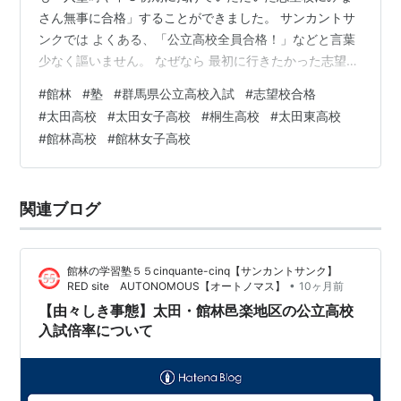
さん無事に合格」することができました。 サンカントサ
ンクでは よくある、「公立高校全員合格！」などと言葉
少なく謳いません。 なぜなら 最初に行きたかった志望校
を諦め、ワンランク・ツーランク下の高校に合格してい
#
館林
#
塾
#
群馬県公立高校入試
#
志望校合格
た子がいたとしても 公立高校全員合格に変わりないから
#
太田高校
#
太田女子高校
#
桐生高校
#
太田東高校
です。 たとえば 太田東高校や桐生高校普通科などは 夏
#
館林高校
#
館林女子高校
休み明けに実施する希望調査（例年１０月公表）と実際
に２月の受検に出願する人数を比べると、希望調査から
出願時は毎年１００名近く減っています。 西邑楽高校普
関連ブログ
通科も同様に比べると、毎年６０名…
館林の学習塾５５cinquante-cinq【サンカントサンク】
•
RED site AUTONOMOUS【オートノマス】
10ヶ月前
【由々しき事態】太田・館林邑楽地区の公立高校
入試倍率について