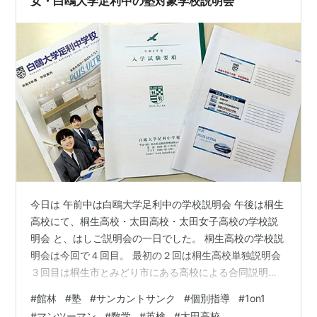
女・白鴎大学足利中の塾対象学校説明会
今日は 午前中は白鴎大学足利中の学校説明会 午後は桐生
高校にて、桐生高校・太田高校・太田女子高校の学校説
明会 と、はしご説明会の一日でした。 桐生高校の学校説
明会は今回で４回目。 最初の２回は桐生高校単独説明会
３回目は桐生市とみどり市にある高校による合同説明会
そして今回は桐生高校・太田高校・太田女子高校と 東毛
#
館林
#
塾
#
サンカントサンク
#
個別指導
#
1on1
地区の地域トップ校が一堂に会しました。 太田高校の担
#
マンツーマン
#
数学
#
英検
#
太田高校