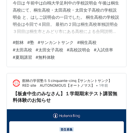
今日は 午前中は白鴎大学足利中の学校説明会 午後は桐生
高校にて、桐生高校・太田高校・太田女子高校の学校説
明会 と、はしご説明会の一日でした。 桐生高校の学校説
明会は今回で４回目。 最初の２回は桐生高校単独説明会
３回目は桐生市とみどり市にある高校による合同説明会
そして今回は桐生高校・太田高校・太田女子高校と 東毛
#
館林
#
塾
#
サンカントサンク
#
桐生高校
地区の地域トップ校が一堂に会しました。 太田高校の担
#
太田高校
#
太田女子高校
#
高校説明会
#
入試倍率
当の先生は 「ずっと塾向けの説明会を開かせていただき
#
夏期講習
#
無料体験
たかった」とおっしゃっていたのがとても印象的でし
た。 ここのところ倍率が低い状況が続いており さらに
東毛地区は現中２生からぐっと生徒数が減ってしまうと
館林の学習塾５５cinquante-cinq【サンカントサンク】
いうことで 太田高校、太田女…
•
RED site AUTONOMOUS【オートノマス】
1年前
【板倉中生のみなさん】１学期期末テスト講習無
料体験のお知らせ