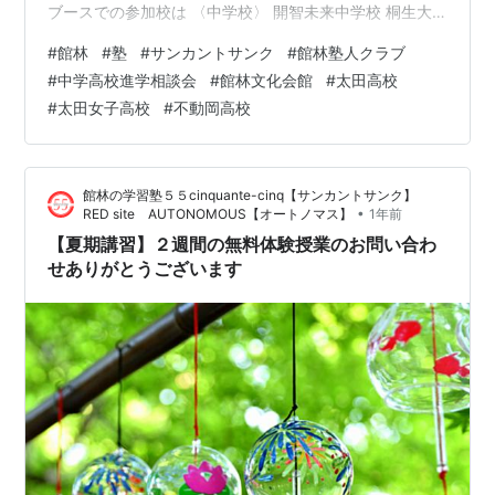
ブースでの参加校は 〈中学校〉 開智未来中学校 桐生大
学附属中学校（来年度から桐生第一中学校に名称変更）
#
館林
#
塾
#
サンカントサンク
#
館林塾人クラブ
國學院大学栃木中学校 佐野日本大学中等教育学校 昌平中
#
中学高校進学相談会
#
館林文化会館
#
太田高校
学校 （白鴎大学足利中学校） ※五十音順 〈公立高校〉 足
#
太田女子高校
#
不動岡高校
利高校 県立太田高校 太田市立太田高校 太田女子高校 太
田東高校 国立群馬高専 館林高校 館林商工高校 館林女子
高校 西邑楽高校 羽生第一高校 不動岡高校 ※五十音順
館林の学習塾５５cinquante-cinq【サンカントサンク】
〈私…
•
RED site AUTONOMOUS【オートノマス】
1年前
【夏期講習】２週間の無料体験授業のお問い合わ
せありがとうございます