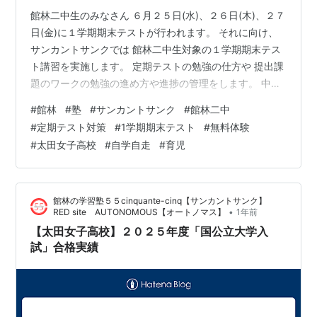
館林二中生のみなさん ６月２５日(水)、２６日(木)、２７
日(金)に１学期期末テストが行われます。 それに向け、
サンカントサンクでは 館林二中生対象の１学期期末テス
ト講習を実施します。 定期テストの勉強の仕方や 提出課
題のワークの勉強の進め方や進捗の管理をします。 中２
の６月に入塾した、ある館林二中生。 転塾後、メキメキ
#
館林
#
塾
#
サンカントサンク
#
館林二中
と力をつけ、４５位だった学年順位が８位までになり そ
#
定期テスト対策
#
1学期期末テスト
#
無料体験
の後、太田女子高校に入学しました。 最大１０回分の無
#
太田女子高校
#
自学自走
#
育児
料授業が受けられますので ぜひ、お気軽にお問い合わせ
ください。 お問合わせは 下記の公式LINEからが簡単でお
得です。 また、下記のホームページの「お問い合わせフ
館林の学習塾５５cinquante-cinq【サンカントサンク】
ォーム」から…
•
RED site AUTONOMOUS【オートノマス】
1年前
【太田女子高校】２０２５年度「国公立大学入
試」合格実績