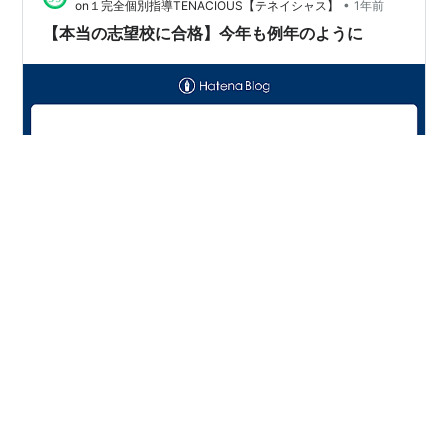
•
on１完全個別指導TENACIOUS【テネイシャス】
1年前
【本当の志望校に合格】今年も例年のように
本日、群馬県公立高校入試の合格発表でした。 例年通
り、今年も「本当の志望校」に見事合格を果たしまし
た。 「本当の志望校」とは？ 入塾時や中３初期の段階で
掲げた志望校に 上げることはあるにせよ、下げることな
く合格することと弊塾では考えています。 ちまたではよ
く「志望校合格」と謳われていたりしますが 初期に掲げ
#
館林
#
塾
#
サンカントサンク
#
個別指導
#
1on1