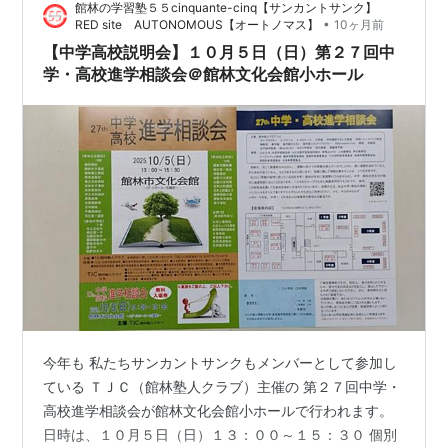
館林の学習塾５５cinquante-cinq【サンカントサンク】
•
RED site AUTONOMOUS【オートノマス】
10ヶ月前
【中学高校説明会】１０月５日（日）第２７回中
学・高校進学相談会＠館林文化会館小ホール
今年も 私たちサンカントサンクもメンバーとして参加し
ている ＴＪＣ（館林塾人クラブ）主催の 第２７回中学・
高校進学相談会が館林文化会館小ホールで行われます。
日時は、１０月５日（日）１３：００～１５：３０ 個別