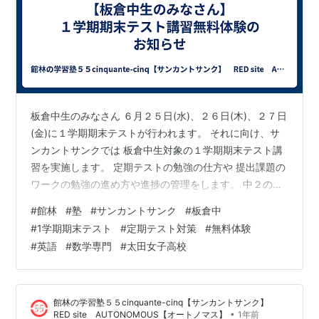
板倉中生のみなさん ６月２５日(水)、２６日(木)、２７日
(金)に１学期期末テストが行われます。 それに向け、サ
ンカントサンクでは 板倉中生対象の１学期期末テスト講
習を実施します。 定期テストの勉強の仕方や 提出課題の
ワークの勉強の進め方や進捗の管理をします。 中２の４
月に転塾した、ある板倉中生。 それまで４５位だった学
#
館林
#
塾
#
サンカントサンク
#
板倉中
年順位が メキメキと力をつけ、１位を獲得しました。 太
#
1学期期末テスト
#
定期テスト対策
#
無料体験
田女子高校に入学、その後、明治大学へ進学し、今は、
#
英語
#
数学専門
#
太田女子高校
情報通信の企業で働いています。 また、中１の８月に入
塾した、ある板倉中生は 学年順位４４位から１位を獲得
し、太田女子高校へ入学。 その後は文教大学へ進学し、
館林の学習塾５５cinquante-cinq【サンカントサンク】
今は教員として働い…
•
RED site AUTONOMOUS【オートノマス】
1年前