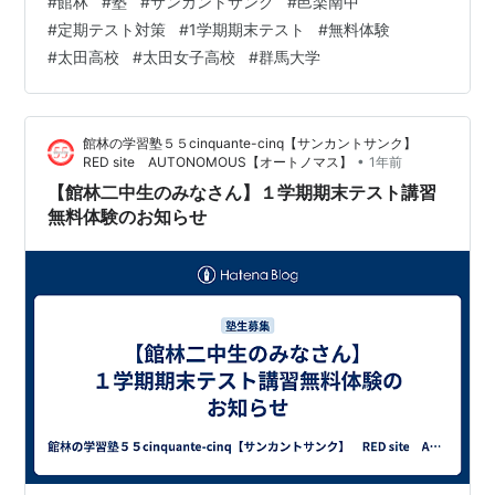
#
館林
#
塾
#
サンカントサンク
#
邑楽南中
と力をつけ、２５位だった学年順位が３位までになり 太
#
定期テスト対策
#
1学期期末テスト
#
無料体験
田女子高校に入学、その後、国立群馬大学へ進学しまし
#
太田高校
#
太田女子高校
#
群馬大学
た。 また、中２の３月に入塾した、ある邑楽南中生は 学
年順位２０位から４位に上がり、太田高校へ入学、その
後は国立群馬大学へ、そして、群馬大学大学院へと進み
館林の学習塾５５cinquante-cinq【サンカントサンク】
ました。 また、中２の…
•
RED site AUTONOMOUS【オートノマス】
1年前
【館林二中生のみなさん】１学期期末テスト講習
無料体験のお知らせ