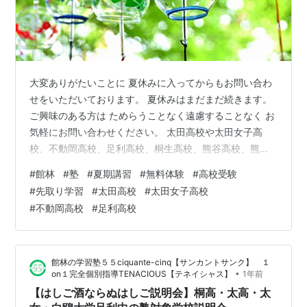
大変ありがたいことに 夏休みに入ってからもお問い合わ
せをいただいております。 夏休みはまだまだ続きます。
ご興味のある方は ためらうことなく遠慮することなく お
気軽にお問い合わせください。 太田高校や太田女子高
校、不動岡高校、足利高校、桐生高校、熊谷高校、熊谷
女子高校、栃木高校、栃木女子高校、私立高校特進コー
#
館林
#
塾
#
夏期講習
#
無料体験
#
高校受験
スに進み、国公立大学や難関私立大学を目指す小学生や
#
先取り学習
#
太田高校
#
太田女子高校
中学生の皆さん また、中高一貫校に在籍している中学生
#
不動岡高校
#
足利高校
の皆さん、小中高一貫校に在籍している小学生の皆さん
大学受験からの逆算による、英語・数学の圧倒的先取り
学習のカリキュラムで 高校受験、そして、大学受験に臨
館林の学習塾５５ciquante-cinq【サンカントサンク】 １
みましょう。 ２週間の無料体験授業…
•
on１完全個別指導TENACIOUS【テネイシャス】
1年前
【はしご酒ならぬはしご説明会】桐高・太高・太