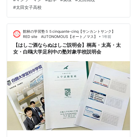
当の先生は 「ずっと塾向けの説明会を開かせていただき
#
太田女子高校
たかった」とおっしゃっていたのがとても印象的でし
た。 ここのところ倍率が低い状況が続いており さらに
東毛地区は現中２生からぐっと生徒数が減ってしまうと
館林の学習塾５５cinquante-cinq【サンカントサンク】
いうことで 太田高校、太田女…
•
RED site AUTONOMOUS【オートノマス】
1年前
【はしご酒ならぬはしご説明会】桐高・太高・太
女・白鴎大学足利中の塾対象学校説明会