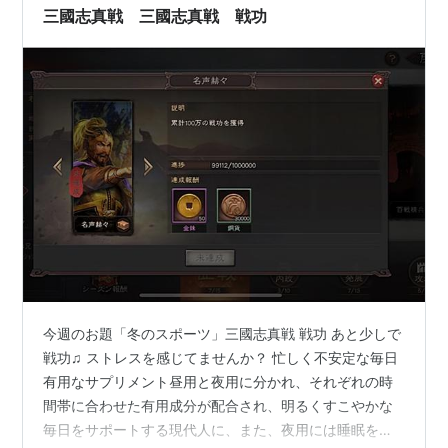
三國志真戦 三國志真戦 戦功
今週のお題「冬のスポーツ」三國志真戦 戦功 あと少しで
戦功♫ ストレスを感じてませんか？ 忙しく不安定な毎日
有用なサプリメント昼用と夜用に分かれ、それぞれの時
間帯に合わせた有用成分が配合され、明るくすこやかな
毎日をサポートする現代人に、また、夜用には睡眠をサ