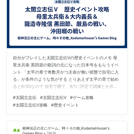
自分がプレイした太閤立志伝Ⅴの歴史イベントのメモ 母
里太兵衛 黒田節の歌詞の元になった日本号をもらうイベ
ント 「太平の章で奇数月かつ主命が無い状態で自宅に入
る」が条件のような気がする とりあえず太平の章で始め
ると8/30なので 自宅で寝て、9/1に評定で訓練とか兵農
分離とか20日で終わる主命を受けて、 終わったら黒田長
#
太閤立志伝
#
太閤立志伝Ⅴ
#
ゲーム攻略
政に報告して自宅に入れば発生。 酒を飲む選択肢で日本
#
太閤立志伝Ⅴ攻略
#
歴史イベント
号、飲まない選択肢で勲功100なので酒を飲むほうがお
得。 youtu.be 大内義長 乱麻の章で始めて、適当に寝て
自宅を出入りしていれば発生。 その後、翌月まで寝て評
樹神法正の主にゲーム。時々その他_KodamaHousei's
定に行けばイベントが進む。 出陣を許可すると史実通り
•
Games Blog
5年前