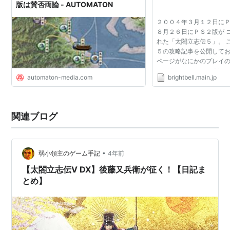
版は賛否両論 - AUTOMATON
２００４年３月１２日に
８月２６日にＰＳ２版が 
れた「太閤立志伝５」。 
５の攻略記事を公開してお
ページがなにかのプレイ
らば幸いです。 ＰＣ版で
automaton-media.com
brightbell.main.jp
修正パッチが公開されてい
を当てないと...
関連ブログ
•
弱小領主のゲーム手記
4年前
【太閤立志伝Ⅴ DX】後藤又兵衛が征く！【日記ま
とめ】