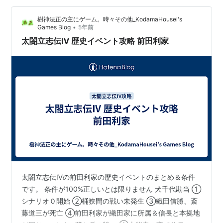
樹神法正の主にゲーム。時々その他_KodamaHousei's
•
Games Blog
5年前
太閤立志伝Ⅳ 歴史イベント攻略 前田利家
太閤立志伝Ⅳの前田利家の歴史イベントのまとめ＆条件
です。 条件が100%正しいとは限りません 犬千代勘当 ①
シナリオ０開始 ②桶狭間の戦い未発生 ③織田信勝、斎
藤道三が死亡 ④前田利家が織田家に所属＆信長と本拠地