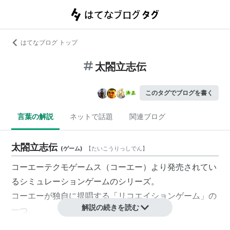
はてなブログ トップ
太閤立志伝
このタグでブログを書く
言葉の解説
ネットで話題
関連ブログ
太閤立志伝
(
ゲーム
)
【
たいこうりっしでん
】
コーエーテクモゲームス（コーエー）より発売されてい
るシミュレーションゲームのシリーズ。
コーエーが独自に提唱する「リコエイションゲーム」の
解説の続きを読む
一つ。
プレイヤーは豊臣秀吉となり立志出世を図り、天下統一