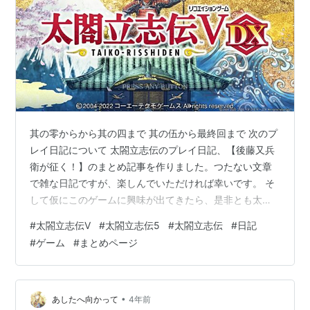
其の零からから其の四まで 其の伍から最終回まで 次のプ
レイ日記について 太閤立志伝のプレイ日記、【後藤又兵
衛が征く！】のまとめ記事を作りました。つたない文章
で雑な日記ですが、楽しんでいただければ幸いです。 そ
して仮にこのゲームに興味が出てきたら、是非とも太閤
立志伝Ⅴ DX、購入して自分の手でプレイしてみてくださ
#
太閤立志伝Ⅴ
#
太閤立志伝5
#
太閤立志伝
#
日記
い。 其の零からから其の四まで
#
ゲーム
#
まとめページ
lordaber.hatenablog.com lordaber.hatenablog.com
lordaber.hatenablog.com lordaber.hatenablog.com
lordaber.hatenablog.com 其の伍から最終回…
•
あしたへ向かって
4年前