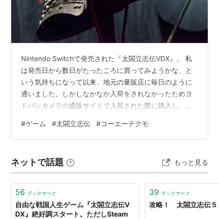
Nintendo Switchで発売された『太閤立志伝VDX』。 私
は発売日から数日がたったころに買ってみようかな、と
いう気持ちになって以来、地元の量販店に毎日のように
通いました。しかしなかなか入荷をされなかったためヨ
ドバシカメラの通販サイトで入荷された際に購入し、そ
の後ほぼ毎日プレイして過ごしています。 元々原作＋α
#
ゲーム
#
太閤立志伝
#
コーエーテクモ
版（PC/PS2/PSP）をプレイしていない立場から見て、
このソフトがどのくらい面白いのか、おすすめなのかと
いう観点に着目してこの記事を書いてみようかと思いま
ネットで話題
もっと見る
す。 自由度が本当に高い！ 歴史に興味がある方はもちろ
ん、ない方も遊んでみてほしい！ まとめ 自由度が本当に
高い！ 恐らく…
56
39
ブックマーク
ブックマーク
自由な戦国人生ゲーム『太閤立志伝V
攻略！ 太閤立志伝５
DX』絶好調スタート。ただしSteam