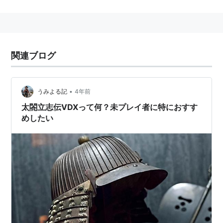
を目指す。
シリーズ化されており最新作はV。
同社の主戦力である「三国志」「信長の野望」シリーズ
より売り上げこそ少ないが、良識あるユーザーからは絶
関連ブログ
大な支持を得ている。
町人や移動中に出会った武将を襲撃できたり、金策のた
めにちんちろりんに興じたり、大名家から勝手に独立し
•
うみよる記
4年前
て、元いた主家と対立できるなど自由度が高いのが特長
太閤立志伝VDXって何？未プレイ者に特におすす
めしたい
である。
前出の二作品からは手を引くユーザーが多い中、固定フ
ァンが多い良作。