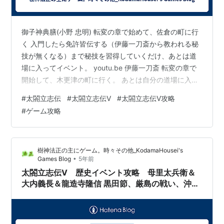
御子神典膳(小野 忠明) 転変の章で始めて、佐倉の町に行
く 入門したら免許皆伝する（伊藤一刀斎から教われる秘
技が無くなる）まで秘技を習得していくだけ、あとは道
場に入ってイベント。 youtu.be 伊藤一刀斎 転変の章で
開始して、木更津の町に行く。 あとは自分の道場に入る
だけ。 小野善鬼 転変の章で開始して、免許皆伝する（伊
#
太閤立志伝
#
太閤立志伝Ⅴ
#
太閤立志伝Ⅴ攻略
藤一刀斎から教われる秘技が無くなる）まで秘技を習得
#
ゲーム攻略
していくだけ、あとは道場に入ってイベント。 youtu.be
樹神法正の主にゲーム。時々その他_KodamaHousei's
•
Games Blog
5年前
太閤立志伝Ⅴ 歴史イベント攻略 母里太兵衛＆
大内義長＆龍造寺隆信 黒田節、厳島の戦い、沖田
畷の戦い