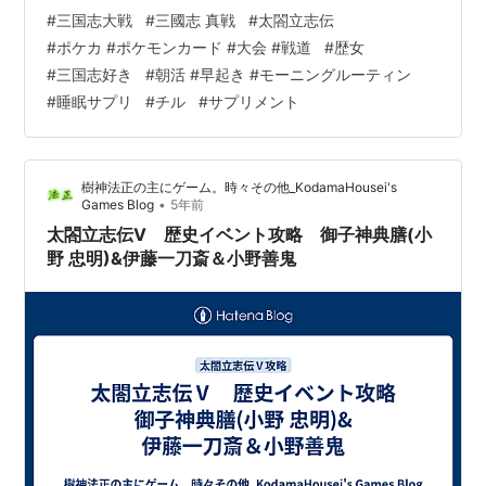
ポート。良質な睡眠は、身体だけではなく、脳を休め、
#
三国志大戦
#
三國志 真戦
#
太閤立志伝
心身共に健康な状態へ。日々のストレスケアをしたい方
#
ポケカ #ポケモンカード #大会 #戦道
#
歴女
からの注文が多いサプリメントです。。
#
三国志好き
#
朝活 #早起き #モーニングルーティン
#
睡眠サプリ
#
チル
#
サプリメント
樹神法正の主にゲーム。時々その他_KodamaHousei's
•
Games Blog
5年前
太閤立志伝Ⅴ 歴史イベント攻略 御子神典膳(小
野 忠明)&伊藤一刀斎＆小野善鬼