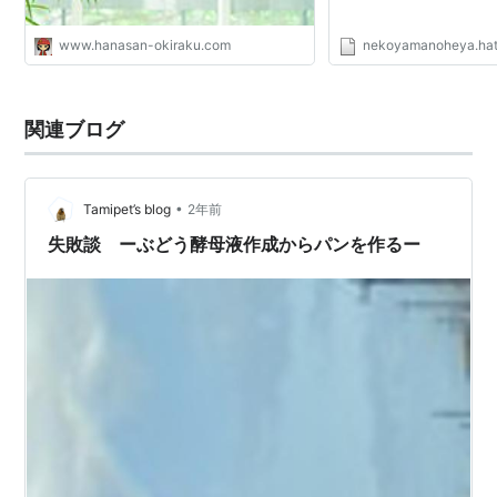
www.hanasan-okiraku.com
nekoyamanoheya.hat
関連ブログ
•
Tamipet’s blog
2年前
失敗談 ーぶどう酵母液作成からパンを作るー