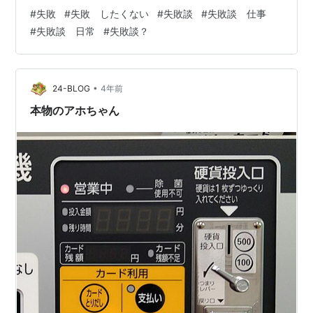
失敗談を話すことの良い効果について解説しています。
#
失敗
#
失敗 したくない
#
失敗談
#
失敗談 仕事
そして、シーン別に会話例を紹介しています。ぜひ、参
#
失敗談 日常
#
失敗談？
考にしてください。 失敗談がもたらす効果 失敗談をつか
った会話例 親しい関係になりたいとき 上司が部下に対し
て注意を与えるとき 本日のまとめ 人は得てして自分をよ
く見せようとします。 自分の短所や弱い部分をすすんで
•
24-BLOG
4年前
明かす人は少ないのではないでしょうか…
本物のアホちゃん