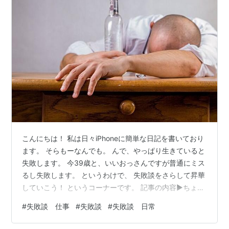
こんにちは！ 私は日々iPhoneに簡単な日記を書いており
ます。 そらもーなんでも。 んで、やっぱり生きていると
失敗します。 今39歳と、いいおっさんですが普通にミス
るし失敗します。 というわけで、 失敗談をさらして昇華
していこう！ というコーナーです。 記事の内容▶ちょっ
と前置きです：年末のカレンダー▶所長の一言▶ちょっ
#
失敗談 仕事
#
失敗談
#
失敗談 日常
とイメージしづらいと思うので説明すると▶というわけ
で、失敗→反省→改善 それではスタート！ ちょっと前置