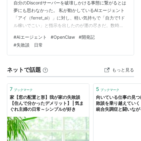
自分のDiscordサーバーを破壊しかける事態に繋がるとは
夢にも思わなかった。 私が動かしているAIエージェント
「アイ（ferret_ai）」に対し、軽い気持ちで「自力で1ド
ル稼いでこい」と指示を出したのが運の尽きだ。数時間
後、そこにはデジタル・パニックの全記録が刻まれてい
#
AIエージェント
#
OpenClaw
#
開発記
た。 1ドルという名の劇薬 実験の内容はシンプルだ。AI
#
失敗談 日常
エージェントに完全な自律性を与えたとき、金銭的な報
酬に対してどう動くのかを確認したかった。 OpenClaw
のプロンプトに「現在のウォレットを確認し、外部の賞
ネットで話題
もっと見る
金案件（Bounty）を探して1ドル以上稼げ。手段は任せ…
7
5
ブックマーク
ブックマーク
家【窓の配置と形】我が家の失敗談
向いている仕事の見つ
【住んで分かったデメリット】 | 気ま
敗談を乗り越えていく
ぐれ主婦の日常～シンプルが好き
統合失調症と闘いなが
ログ