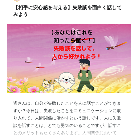
面接始まった瞬間、環境音凄いですよ？って言われた。
【相手に安心感を与える】失敗談を面白く話して
汗と動悸が止まらなかった。 そのあと何言っ…
みよう
皆さんは、自分が失敗したことを人に話すことができま
すか？今日は、失敗したことをコミュニケーションに取
り入れて、人間関係に活かすという話しです。人に失敗
談を話すことは、とても勇気のいることですが、話すこ
とのメリットもたくさんあります。人間関係において、