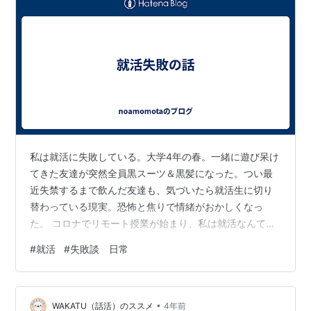
私は就活に失敗している。大学4年の春。一緒に遊び呆け
てきた友達が突然全員黒スーツ＆黒髪になった。つい最
近失禁するまで飲んだ友達も、気づいたら就活生に切り
替わっている現実。恐怖と焦りで情緒がおかしくなっ
た。 コロナでリモート授業が始まり、私は就活なんてみ
んな失敗するとどこかで思っていた。安心してた。来年
#
就活
#
失敗談 日常
頑張ろうぜって。 久しぶりに会ったらさ、みんな内定あ
るんだ。最低2社はあるんだって、嘘だろ！ 焦った私は
なんとなく選んだ会社のリモート面接を受けた。家で面
•
接するのが恥ずかしくて近くのカラオケ店で面接した。
WAKATU（話活）のススメ
4年前