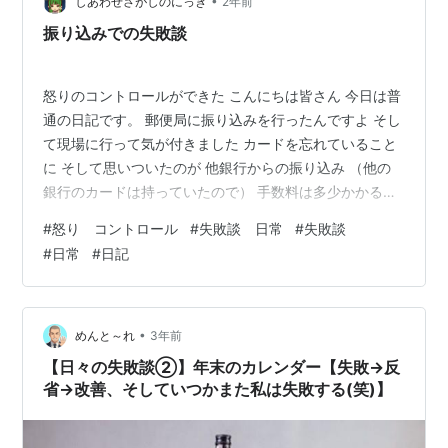
•
ちの道なんか通れたものではないですよ。 そんな最中、
しあわせさがしのにっき
2年前
ぶどうは生る。 ぶどうを食べたりしないんですか。 昔食
振り込みでの失敗談
べて…
怒りのコントロールができた こんにちは皆さん 今日は普
通の日記です。 郵便局に振り込みを行ったんですよ そし
て現場に行って気が付きました カードを忘れていること
に そして思いついたのが 他銀行からの振り込み （他の
銀行のカードは持っていたので） 手数料は多少かかるけ
ど 今日中に終わらせたいと。 そして、他銀行に着く 振
#
怒り コントロール
#
失敗談 日常
#
失敗談
込先の番号など調べようとしたら スマホの電池が切れて
#
日常
#
日記
いて メールが調べられない もちろん誰が悪いわけでなく
ポンコツな私が悪いんですが 最近実生活でも不運続きで
なんでこんなことばかり起こるのかと思うと 怒りが込み
上げてきました。 でも怒ったら運が壊れるだの さんざん
•
めんと～れ
3年前
ブログで書い…
【日々の失敗談②】年末のカレンダー【失敗→反
省→改善、そしていつかまた私は失敗する(笑)】