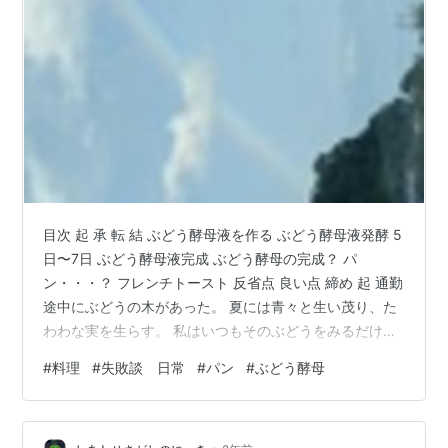
目次 起 承 転 結 ぶどう酵母液を作る ぶどう酵母液発酵 5
日〜7日 ぶどう酵母液完成 ぶどう酵母の完成？ パ
ン・・・？ フレンチトースト 反省点 良い点 締め 起 通勤
途中にぶどうの木があった。 夏には青々と生い茂り、た
わわな実を生らす。 私はいつもそのぶどうをみるだけだ
った。 承 偶々、ぶどうの木のある家のおばちゃんが玄関
#
料理
#
失敗談 日常
#
パン
#
ぶどう酵母
先を掃除していた。 挨拶をしてみた。 暫くして、雑談も
するようになった。 転 暑いねえ、寒いねえ、今日は雨が
降りそうだ。 雑草がニョキニョキ生えてしまって。あっ