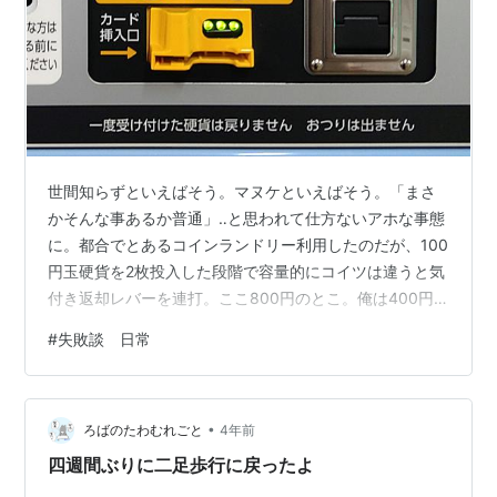
世間知らずといえばそう。マヌケといえばそう。「まさ
かそんな事あるか普通」‥と思われて仕方ないアホな事態
に。都合でとあるコインランドリー利用したのだが、100
円玉硬貨を2枚投入した段階で容量的にコイツは違うと気
付き返却レバーを連打。ここ800円のとこ。俺は400円
のとこ。 反応ない。まじかよ。だってレバーついてるじ
#
失敗談 日常
ゃん。 俺は400円のとこ行きたい。 再び返却レバーを鬼
連打。 やっぱり反応ない。 鎮座すること山の如し。‥よ
く見ると何か書いてある。つり、つ、つま、、り・・？
•
つまりなんじゃい！ ハッキリ言えや！！また一つ社会人
ろばのたわむれごと
4年前
の階段を降りました。（一目で気付けよ俺‥）
四週間ぶりに二足歩行に戻ったよ