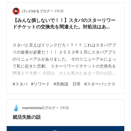
きです：年末のカレンダー 所長の一言 ちょっとイメージ
•
しづらいと思うので説明すると というわけで、失敗→反
けいのゆるブログ
3年前
省→改善 まとめ：【ただの失敗談①】取引先の専務に…
【みんな損しないで！！】スタバのスターリワー
【失敗→反省→…
ドチケットの交換先を間違えた。対処法はあ
る！？
スタバと言えばドリンクだろ！？！？ これはスタバアプ
リの改善が必要だ！！！ ２０２３年１月にスタバアプリ
のリニューアルがありました。 そのリニューアルによっ
て私に起きた悲劇。 スターリワードチケットの交換先を
間違えて大損！ 今回は、そんな私のとある一日のお話
し。 事件の経緯 事件は少し前。4月8日の午後3時30分頃
#
スタバ
#
リワード
#
失敗談 日常
#
スターバックス
に起きました。 私は、期間限定のスヌーピーとのコラボ
フラペチーノを飲むのを楽しみにスターバックスへ向か
いました。 ↓これです↓ 出典（スタバ公式：
•
STARBUCKS® × PEANUTS｜スターバックス コーヒー
noamomotaのブログ
3年前
ジャパン） 注文のために列に並びながら、スタバアプリ
就活失敗の話
を起動すると。 ス…