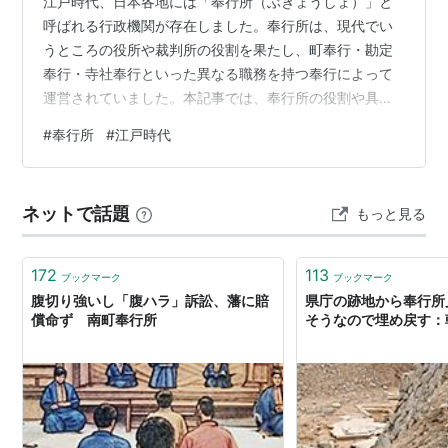
江戸時代、日本各地には「奉行所（ぶぎょうしょ）」と
呼ばれる行政機関が存在しました。奉行所は、現代でい
うところの役所や裁判所の役割を果たし、町奉行・勘定
奉行・寺社奉行といった異なる職務を持つ奉行によって
運営されていました。本記事では、奉行所の役割や具体
的な業務内容、代表的な奉行所について詳しく解説しま
#
奉行所
#
江戸時代
す。 １．奉行所の役割とは？ 奉行所の主な役割は、行
政・司法・警察の機能を担うことでした。現代の地方自
治体や裁判所、警察署が果たしているような職務を一手
ネットで話題
もっと見る
に引き受けていたのです。 ①行政の運営 奉行所は、地
域の治安維持や都市計画、商業活動の監督など、幅広い
行政業務を行っていました。例えば、江戸町奉行所…
172
113
ブックマーク
ブックマーク
腹切り強いし「腹ハラ」訴訟、藩に賠
県庁の跡地から奉行所
償命ず 南町奉行所
そうなので埋め戻す：