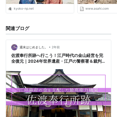
kyoko-np.net
www.asahi.com
関連ブログ
•
週末はじめました。
2年前
佐渡奉行所跡へ行こう！江戸時代の金山経営を完
全復元｜2024年世界遺産・江戸の警察署＆裁判
所を大解剖！