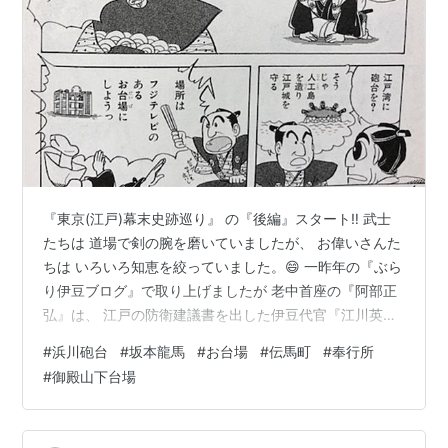
『東京(江戸)幕末史跡巡り』 の『後編』スタート‼️ 武士
たちは 道場で剣の腕を磨いていましたが、 お偉いさんた
ちは いろいろ知恵を絞っていました。😄 一昨年の『ぶら
り伊豆ブログ』で取り上げましたが 老中首座の『阿部正
弘』は、 江戸の防衛建議書を出した伊豆代官『江川英
龍』に命じ 品川沖に『台場』を建設させます。
#
浜川砲台
#
坂本龍馬
#
お台場
#
伝馬町
#
奉行所
(YouTubeより引用) 砲台は 全方向に攻撃が出来るよう設
#
御殿山下台場
計された。 （品川区資料） （YouTubeより引用) 木材は
関東各地から、石材は伊豆などから海上で運ばれた。 翌
年、ペリーが再来航した時には 築かれた『台場』に驚