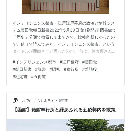
インテリジェンス都市・江戸江戸幕府の政治と情報シス
テム藤田覚朝日新書2022年5月30日 第1刷発行 図書館で
「歴史」分類で検索して出てきて、比較的新しかったの
で、借りて読んでみた。インテリジェンス都市、という
タイトルが面白そうと思ったのだ。 前に、佐藤優さんと
橋爪大三郎三の著書『世界史の分岐点』のなかで、皇居
#
インテリジェンス都市
#
江戸幕府
#
藤田覚
が東京にある以上、首都移転はないだろう、という話題
#
朝日新書
#
読書
#
隠密
#
奉行所
#
普請役
が出てきて、やはり、江戸も首都だったのだし、、とお
#
勘定書
#
五街道
もいながら、読んでみた。 megureca.hatenablog.com
著者の藤田さんは、1946年長野県生まれ。千葉大学文学
部卒、東北大学大学院文学研究科博士課程単位取得退
学。専攻は日…
•
おでかけ ももよろず
5年前
【函館】箱館奉行所と緑あふれる五稜郭内を散策