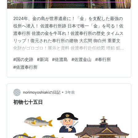
2024年、金の島が世界遺産に！「金」を支配した最強の
役所へ潜入！ 佐渡奉行所跡 日本で唯一「金」を司る！佐
渡奉行所 佐渡の金を牛耳れ！佐渡奉行所の歴史 タイムス
リップ！復元された奉行所の建物 大広間 御白州 重要文
化財がゴロゴロ！展示と資料 佐渡奉行赴任絵図 埋鉛 鉱
石が金になる瞬間！勝場 世界遺産・佐渡金山の中心地！
#
国の史跡
#
新潟
#
佐渡島
#
佐渡金山
#
奉行所
金の道を辿る旅は佐渡奉行所跡から始まる 2024年、金の
#
佐渡奉行所
島が世界遺産に！「金」を支配した最強の役所へ潜入！
2024年、ついに世界遺産となった「佐渡島の金山」。江
戸幕府による「佐渡奉行所」がなければ、この偉業は成
し得なかったでしょう。 金山を隅々まで支配し、島の警
•
norimoyoshiakiの日記
3年前
察署にして裁判…
初物七十五日