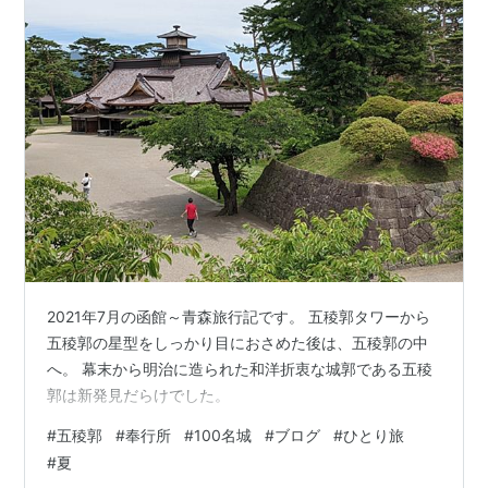
2021年7月の函館～青森旅行記です。 五稜郭タワーから
五稜郭の星型をしっかり目におさめた後は、五稜郭の中
へ。 幕末から明治に造られた和洋折衷な城郭である五稜
郭は新発見だらけでした。
#
五稜郭
#
奉行所
#
100名城
#
ブログ
#
ひとり旅
#
夏