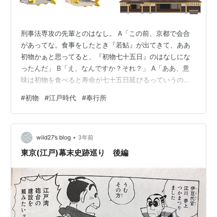
刑事法専攻の先輩とのはなし。 A「この前、京都で会合
があってな。食事をしたとき『若鮎』が出てきて、ああ
初物かぁと思ってると、『初物七十五日』のはなしにな
ったんだ」 B「え、なんですか？それ？」 A「ああ、意
味は初物を食べると寿命が七十五日延びるっていうのは
わかるだろぅ？そのいわれが問題になったんだよ」
#
初物
#
江戸時代
#
奉行所
C「旬の新鮮な物は、いきいきしてて、体にいいからなん
じゃないんですか？」 A「お前の言ってるのも一理ある
んだけど、これには説がいろいろあってな。刑事法ばっ
•
かり勉強している連中の会合だぜ。それと関係した話に
wild27’s blog
3年前
なるだろ」 B「なるほど」 A「それでな。あるひとが言
東京(江戸)幕末史跡巡り 後編
うには、江戸時代、死刑囚が死刑になる前…