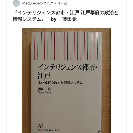
き、江戸上陸をあきらめ 横浜まで戻ったそうだ。🙌🙌🙌
•
Megurecaのブログ
4年前
しかし…
『インテリジェンス都市・江戸 江戸幕府の政治と
情報システム』 by 藤田覚