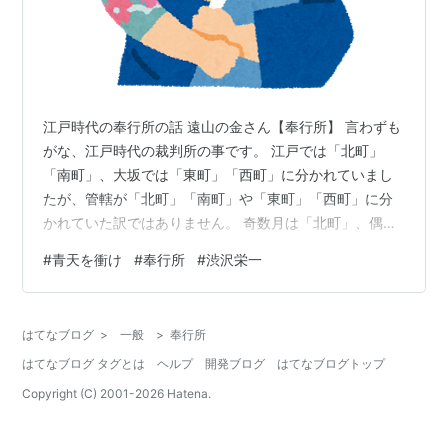
江戸時代の奉行所の話 遠山の金さん【奉行所】 言わずも
がな、江戸時代の裁判所の事です。 江戸では「北町」
「南町」、大坂では「東町」「西町」に分かれていまし
たが、管轄が「北町」「南町」や「東町」「西町」に分
かれていた訳ではありません。 奇数月は「北町」、偶数
月は「南町」が、民事訴訟や刑事事件の届けを担当する
#
青天を衝け
#
奉行所
#
渋沢栄一
様に分かれていました。 つまり、「今月は奇数月だか
ら、願書（訴え）は北町に出そう」という具合に、事件
を交互に受けていました。 では、お休みの月は何をして
はてなブログ
>
一般
>
奉行所
いたかと言うと、受けた願書（訴え）の処理をしていま
はてなブログ タグとは
ヘルプ
開発ブログ
はてなブログトップ
した。 その間も、訴訟問題は起きますから、北町が事件
を処理をしている月間は、南町が受付けると…
Copyright (C) 2001-
2026
Hatena.