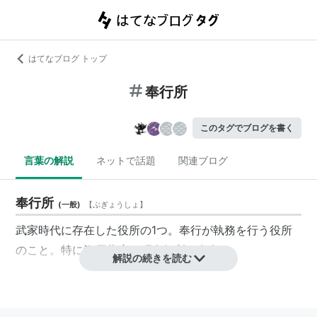
はてなブログ トップ
奉行所
このタグでブログを書く
言葉の解説
ネットで話題
関連ブログ
奉行所
(
一般
)
【
ぶぎょうしょ
】
武家時代に存在した役所の1つ。奉行が執務を行う役所
のこと。特に江戸幕府の町奉行所が有名。
解説の続きを読む