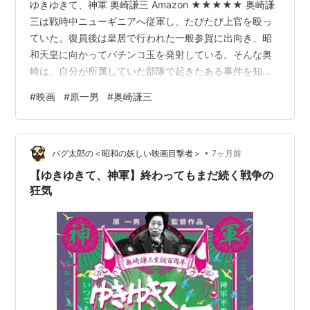
ゆきゆきて、神軍 奥崎謙三 Amazon ★★★★★ 奥崎謙
三は戦時中ニューギニアへ従軍し、たびたび上官を殴っ
ていた。復員後は皇居で行われた一般参賀に出向き、昭
和天皇に向かってパチンコ玉を発射している。そんな奥
崎は、自分が所属していた部隊で起きたある事件を知
る。その事件とは、終戦後に隊長が部下を射殺したとい
#
映画
#
原一男
#
奥崎謙三
うものだった。奥崎は真相を追求するため、遺族を連れ
て関係者を訪問する。 ドキュメンタリー映画。 まず奥崎
謙三が只者ではない。彼は自宅でバッテリー商をしてい
•
るが、シャッターには政治的な文言がびっしり書かれて
パグ太郎の＜昭和の妖しい映画目撃者＞
7ヶ月前
いる。そのうえ、愛用の街宣車には「田中角栄を殺すた
【ゆきゆきて、神軍】終わってもまだ続く戦争の
めに記す」と書かれていた。自宅も車も文…
狂気