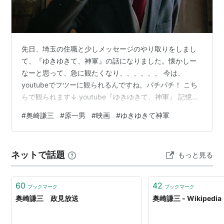
書』
『宇宙人の聖書』
『ゆきゆきて「神軍」の思想』
先日、埼玉の住職と少しメッセージのやり取りをしまし
『奥崎謙三服役囚考―あいまいでない、宇宙の私』
て、『ゆきゆきて、神軍』の話になりました。懐かしー
なーと思って、急に観たくなり、、、、、、 今は、
出演映画
youtubeでフツーに観られるんですね。パチパチ！ こち
らで観られます↓ youtube『ゆきゆきて、神軍』 記憶っ
『
ゆきゆきて、神軍
』
ていい加減なもので、1987年の作品なんですね（もっと
『神様の愛い奴』
#
奥崎謙三
#
原一男
#
映画
#
ゆきゆきて神軍
前だと思ってました）。ただ当時、雑誌『ぴあ』のぴあ
テン＆もあテンで話題になっており、トーキョーのシブ
ヤという街でしか観られないと知って、観たくて観たく
ネットで話題
もっと見る
てたまらなかったのを覚えています。 そして、未だにこ
れを超えるドキュメンタリーになかなか出合えな
い、、、、 冒頭の5分であっという…
60
42
ブックマーク
ブックマーク
奥崎謙三 政見放送
奥崎謙三 - Wikipedia