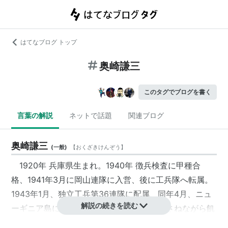
はてなブログ トップ
奥崎謙三
このタグでブログを書く
言葉の解説
ネットで話題
関連ブログ
奥崎謙三
(
一般
)
【
おくざきけんぞう
】
1920年 兵庫県生まれ。1940年 徴兵検査に甲種合
格、1941年3月に岡山連隊に入営、後に工兵隊へ転属。
1943年1月、独立工兵第36連隊に配属、同年4月、ニュ
解説の続きを読む
ーギニア島に派遣される。部隊は敗走をかさねながら飢
えとマラリアに苦しみ、千数百名のうち生き残ったのは