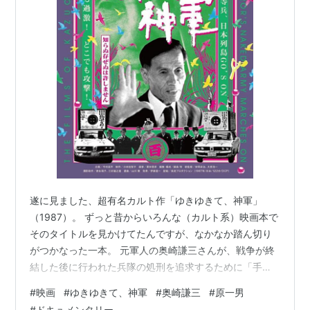
遂に見ました、超有名カルト作「ゆきゆきて、神軍」
（1987）。 ずっと昔からいろんな（カルト系）映画本で
そのタイトルを見かけてたんですが、なかなか踏ん切り
がつかなった一本。 元軍人の奥崎謙三さんが、戦争が終
結した後に行われた兵隊の処刑を追求するために「手段
を択ばずに」元同僚や上官を訪ねて詰問するドキュメン
#
映画
#
ゆきゆきて、神軍
#
奥崎謙三
#
原一男
タリー。 これだけ書くと「社会正義のルポ」と思えるか
#
ドキュメンタリー