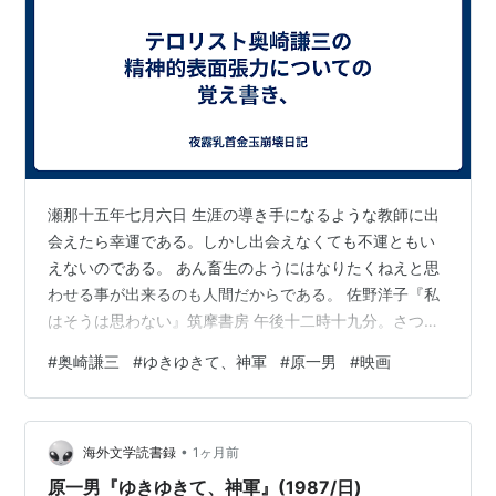
瀬那十五年七月六日 生涯の導き手になるような教師に出
会えたら幸運である。しかし出会えなくても不運ともい
えないのである。 あん畜生のようにはなりたくねえと思
わせる事が出来るのも人間だからである。 佐野洋子『私
はそうは思わない』筑摩書房 午後十二時十九分。さつい
まいもけんぴ、無駄に濃い緑茶。書く気力がまるでナッ
#
奥崎謙三
#
ゆきゆきて、神軍
#
原一男
#
映画
シングだったのだけど習慣の女神がオイラにPCを開かせ
た。本日休館日ゆえ30分以上離床が遅れたことについて
は今更とやかく言うつもりはない。明日は必ず正午五分
•
前に離床すること。できなかったら即刻死刑。さっきか
海外文学読書録
1ヶ月前
ら中島みゆき「トラックに乗せて」が脳内エンドレス再
原一男『ゆきゆきて、神軍』(1987/日)