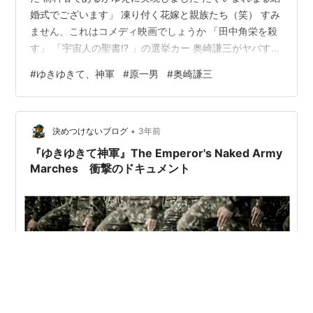
婚式でございます」 凍り付く花嫁と親族たち（笑） すみ
ません、これはコメディ映画でしょうか 「田中角栄を殺
す」 「宇宙人の聖書!? 」の選挙カー 奥崎謙三がヤバすぎ
て笑ってしまうんですけど（笑） 面白いけど、「近寄り
#
ゆきゆきて、神軍
#
原一男
#
奥崎謙三
たくない人」「関わり合いたくない人」 今も生きていた
らSNSでバズりまくりだと思います ニューギニア戦線の
日本軍の第36連隊の生き残りで アナーキストで作家でも
•
ある前科三犯の奥崎謙三は かっての戦友たちの慰霊の旅
決めつけないブログ
3年前
に出ます 広島県の島本正行一等兵の墓を訪ね母イセコに
『ゆきゆきて神軍』The Emperor's Naked Army
感謝されると 「…
Marches 衝撃のドキュメント