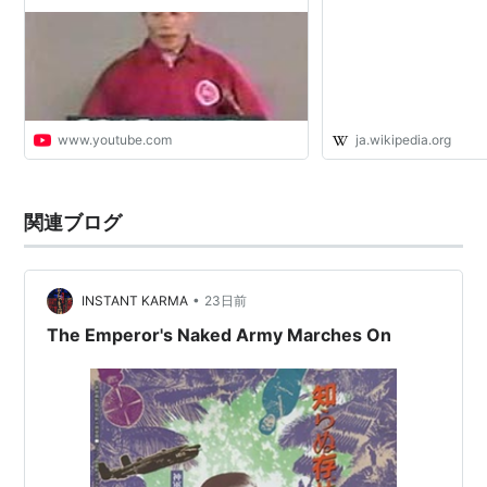
www.youtube.com
ja.wikipedia.org
関連ブログ
•
INSTANT KARMA
23日前
The Emperor's Naked Army Marches On