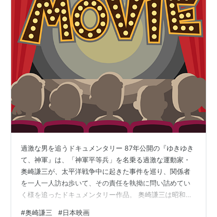
過激な男を追うドキュメンタリー 87年公開の『ゆきゆき
て、神軍』は、「神軍平等兵」を名乗る過激な運動家・
奥崎謙三が、太平洋戦争中に起きた事件を巡り、関係者
を一人一人訪ね歩いて、その責任を執拗に問い詰めてい
く様を追ったドキュメンタリー作品。 奥崎謙三は昭和天
皇の戦争責任を追求し続け、かつて皇居の一般参賀でパ
#
奥崎謙三
#
日本映画