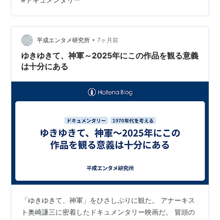
もしれませんが、それは全く違います。 これを見終わっ
た時に胸に残るのは「社会正義」ではなく、「戦争が残
した狂気の遺産」。 それ故にカルト作になっています。
もう明らかに「痛い映画」であることが100％分かってい
•
平成エンタメ研究所
7ヶ月前
ます。 それでも大人になって、フ…
ゆきゆきて、神軍～2025年にこの作品を観る意義
は十分にある
「ゆきゆきて、神軍」をひさしぶりに観た。 アナーキス
ト奥崎謙三に密着したドキュメンタリー映画だ。 冒頭の