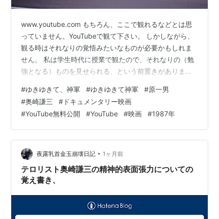
www.youtube.com もちろん、ここで観れるなどとは思
っていません。YouTubeで観て下さい。 しかしながら、
観る時はそれなりの覚悟みたいなものが必要かもしれま
せん。 私は学生時代に授業で観たので、それなりの（勉
強となる）ものを見せられる、という前置きがありまし
たので、それなりに対応できたのかもしれません。た
#
ゆきゆきて、神軍
#
ゆきゆきて神軍
#
原一男
だ、それでも強烈なインパクトでした。 ですので、一般
#
奥崎謙三
#
ドキュメンタリー映画
家庭で軽い気持ちで観ると度肝を抜かれるかもしれませ
#
YouTube無料公開
#
YouTube
#
映画
#
1987年
んので、十分に注意をしてください。 そんな映画です。
ドキュメンタリー映画としては誰もが外せない作品であ
り、一度観ると忘れることはないでしょう。 そしてま
た、ここに映っている現…
•
夜露乳首金玉崩壊日記
1ヶ月前
テロリスト奥崎謙三の精神的表面張力についての
覚え書き、