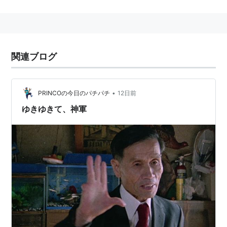
わずか30数名だった。奥崎は飢えて醜い姿で死ぬぐら
いなら敵に銃殺してもらおうと敵兵駐屯地に入るが、そ
こで意識不明となり倒れ捕虜となる。その後、オースト
ラリアのカウラ捕虜収容所を経て、日本に送還。
関連ブログ
戦後は、みずからを「神軍平等兵」と名乗る。1969
年、皇居での一般参賀で「ヤマザキ、ピストルで天皇を
撃て！」と叫びながら昭和天皇に向けパチンコ玉を発
•
PRINCOの今日のパチパチ
12日前
射、暴行罪で懲役1年6ヶ月の判決を受ける。なお、この
ゆきゆきて、神軍
「ヤマザキ」とはニューギニアで倒れた戦友の山崎一等
兵のことである。
晩年は「ゴッドワールド」建設を目指す。
2005年6月16日、神戸市内の病院にて死去。享年85
歳。最後まで罵倒を忘れなかった。
主要著作
『ヤマザキ、天皇を撃て! - “皇居パチンコ事件”陳述