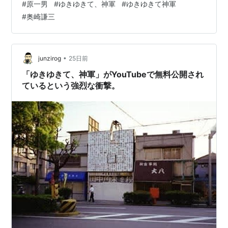
#
原一男
#
ゆきゆきて、神軍
#
ゆきゆきて神軍
たほど違いはなかった。しかし、おそらく他の誰もが指
#
奥崎謙三
摘しない（指摘したくても書けない）と思われる感想が
いくつか浮かんだので、忘れないうちに書いておこうと
思う。 このドキュメント映画には、大きく言って二つの
見方がある。一つは奥崎謙三という特異なキャラクター
•
junzirog
25日前
の「暴走ぶり」を…
「ゆきゆきて、神軍」がYouTubeで無料公開され
ているという強烈な衝撃。