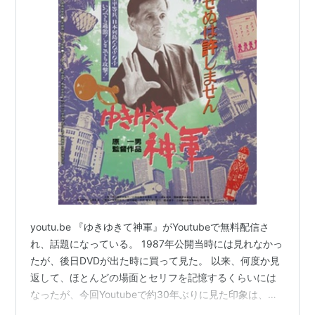
youtu.be 『ゆきゆきて神軍』がYoutubeで無料配信さ
れ、話題になっている。 1987年公開当時には見れなかっ
たが、後日DVDが出た時に買って見た。 以来、何度か見
返して、ほとんどの場面とセリフを記憶するくらいには
なったが、今回Youtubeで約30年ぶりに見た印象は、当
時よりもずっと醒めた目で見たということ以外には思っ