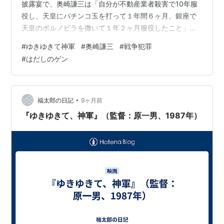
披露宴で、奥崎謙三は「自分が不動産業者殺害で10年服
役し、天皇にパチンコ玉を打って１年間６ヶ月、銀座で
天皇のポルノビラを撒いて１年２ヶ月服役したこと」を
語る。 奥崎謙三が運転する街宣車には『田中角栄を殺す
#
ゆきゆきて神軍
#
奥崎謙三
#
戦争犯罪
ために記す』という過激な文言。 その後、ニューギニア
#
はだしのゲン
で起きた、自分も所属していた部隊の戦争犯罪を暴くた
めに奔走する姿が描かれる。 ニューギニアで起きた戦争
犯罪 ニューギニアで起きた戦争犯罪とは次のようなもの
だ。 ・終戦後の９月、ふたりの兵士が銃殺された。 ・罪
•
福太郎の日記
9ヶ月前
状は敵前逃亡らしいが、すでに戦争…
『ゆきゆきて、神軍』（監督：原一男、1987年）