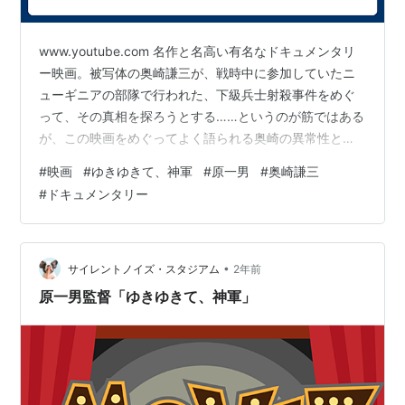
www.youtube.com 名作と名高い有名なドキュメンタリ
ー映画。被写体の奥崎謙三が、戦時中に参加していたニ
ューギニアの部隊で行われた、下級兵士射殺事件をめぐ
って、その真相を探ろうとする……というのが筋ではある
が、この映画をめぐってよく語られる奥崎の異常性と執
念がすさまじかった。
#
映画
#
ゆきゆきて、神軍
#
原一男
#
奥崎謙三
#
ドキュメンタリー
•
サイレントノイズ・スタジアム
2年前
原一男監督「ゆきゆきて、神軍」