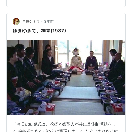
チンコ玉を陛下に向かって発射し逮捕されたという経歴
を持つ、過激なアナーキストである。 監督は『全身小説
家』（94年）の原一男。最初企画は今村昌平監督に持ち
•
込まれたが、諸事情により断念。しばらく経って今村監
星屑シネマ
3年前
督の弟子筋である原一男に話がゆき、奥崎という人物に
ゆきゆきて、神軍(1987)
興味を抱いたことから製作が始まった。 奥…
「今日の結婚式は、花婿と媒酌人が共に反体制活動をし
た 前科者であるがゆえに実現しました たぐいまれなる結