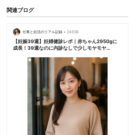
関連ブログ
•
仕事と妊活のリアル記録
24日前
【妊娠39週】妊婦健診レポ｜赤ちゃん2950gに
成長！39週なのに内診なしで少しモヤモヤ…