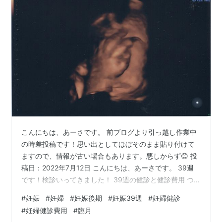
こんにちは、あーさです。 前ブログより引っ越し作業中
の時差投稿です！思い出としてほぼそのまま貼り付けて
ますので、情報が古い場合もあります。悪しからず😊 投
稿日：2022年7月12日 こんにちは、あーさです。 39週
です！検診いってきました！ 39週の健診と健診費用 つ
いに補助券なしです！腑に落ちん！(笑) 予定日1週間前と
#
妊娠
#
妊婦
#
妊娠後期
#
妊娠39週
#
妊婦健診
なりましたが相変わらず子宮口は1cmほど。赤ちゃんも
#
妊婦健診費用
#
臨月
そんなに降りてきてはない模様。出る気ないのだろう