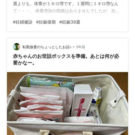
週よりも、体重が１キロ増です。１週間に１キロ増なん
て・・・。 体重増加の指摘はありませんでしたが、自分
的には結構ショック。 ・内診 エコーの前に、看護師（助
#
妊婦健診
#
妊娠後期
#
妊娠39週
産師）さんに内診をしてもらいました。 結果、子宮口１
ｃｍ＆固い＆赤ちゃんの位置も高い。 お産はまだまだの
ようです（泣） 前回と同じで変化なし。 お腹の張りは結
•
構増えたような気がするんだけどなー。なにも進んでな
転勤族妻のちょっとしたお話♪
2年前
かったー。 ・エコー 医師の経腹エコーです。夫も同席。
赤ちゃんのお世話ボックスを準備。あとは何が必
胎児の体重は3,300…
要かなー。