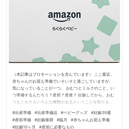
（本記事はプロモーションを含んでいます） ここ最近、
赤ちゃんのお迎え準備でいそいそと過ごしていますが、
気になっていることが一つ。 おむつとミルクのこと。い
つ準備するんだろう？産前？産後？ 妊娠してから、おむ
つもミルクもいろんな種類があるということを知りまし
た。おむつは赤ちゃんの肌に合う合わないがあるのか
#
出産準備
#
出産準備品
#
ベビーグッズ
#
妊娠39週
な？とか。ミルクは成分の違いとか、赤ちゃんの好き嫌
#
産前準備
#
妊娠後期
#
臨月
#
赤ちゃんお迎え準備
いがあるのかな？とか。 両方とも出産した病院と同じも
#
妊娠10ヶ月
#
産前に必要なもの