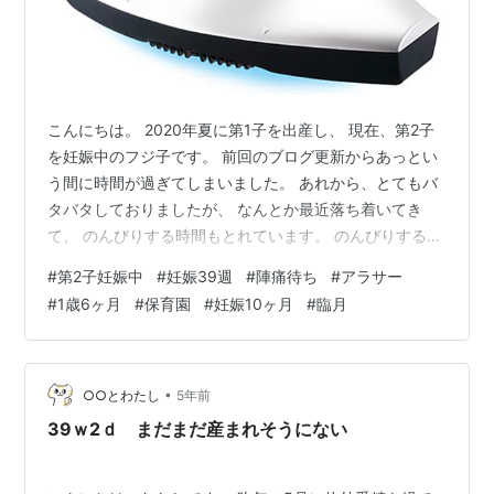
こんにちは。 2020年夏に第1子を出産し、 現在、第2子
を妊娠中のフジ子です。 前回のブログ更新からあっとい
う間に時間が過ぎてしまいました。 あれから、とてもバ
タバタしておりましたが、 なんとか最近落ち着いてき
て、 のんびりする時間もとれています。 のんびりする時
間がとれている、ということは そう、まだ2人目は生ま
#
第2子妊娠中
#
妊娠39週
#
陣痛待ち
#
アラサー
れていません！！ 現在39週なのでそろそろ予定日なので
#
1歳6ヶ月
#
保育園
#
妊娠10ヶ月
#
臨月
すが、 まだ生まれる気配はなく、陣痛待ちの状況です☆
前回のブログ更新から行ったことは、、、 ・産後しばら
くの第1子の預け先探し(電話＆見学) ・入院中の第1子を
どうするか親族と調整 ・一時保育の登録＆慣らし保育 ・
•
○○とわたし
5年前
緊急一時保育…
39ｗ2ｄ まだまだ産まれそうにない