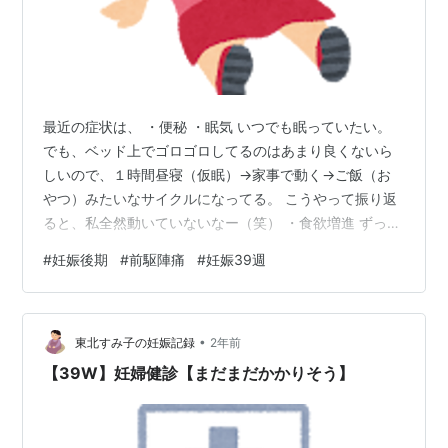
最近の症状は、 ・便秘 ・眠気 いつでも眠っていたい。
でも、ベッド上でゴロゴロしてるのはあまり良くないら
しいので、１時間昼寝（仮眠）→家事で動く→ご飯（お
やつ）みたいなサイクルになってる。 こうやって振り返
ると、私全然動いていないなー（笑） ・食欲増進 ずっと
何かを口に入れていたい。でも胃が圧迫されていて、一
#
妊娠後期
#
前駆陣痛
#
妊娠39週
気には食べられないので、少量をずっと食べていたい感
じ。（太る） ・動悸や息切れしやすい 体重が増えすぎて
＆肺が圧迫されているせいで、少し動いただけですぐ疲
•
れる。 ・お腹が重い（物理的に） 鏡で見るたびに自分で
東北すみ子の妊娠記録
2年前
びっくりしてる。人間の体の一部がこんなに大きくなる
【39W】妊婦健診【まだまだかかりそう】
なんて。 ・お腹の張り＆たまーー…