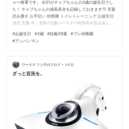
ゃー将軍です。 4/21がチャプちゃんの3歳の誕生日でし
た！ チャプちゃんの成長具合を記録しておきます♡ 言葉
読み書き お手伝い 幼稚園 トイレトレーニング お誕生日
当日 言葉 今、去年の2歳バースデー特別号を読み返して
みたのですが、その頃とは段違いにおしゃべりになりま
#
お誕生日
#
3歳
#
妊娠39週
#
プレ幼稚園
した。 okawariwo.com 色々と普通に会話ができるよう
#
アンパンマン
になってきました。 例えばさっきこんなやり取りをしま
した。 チャプ「あれ？ このジュース、入ってたのになく
なっちゃったよ？」 ママ「…。」 チャプ「ママ！ 中身が
入ってたのになくなっちゃったの！」 ママ「…ごめん…
•
ワーママ フジ子のブログ
4年前
ざっと近況を。