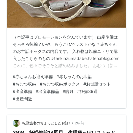
（本記事はプロモーションを含んでいます） 出産準備は
そろそろ後編？いや、もうこれでラストかな？赤ちゃん
のお世話ボックスの内容です。 入れ物は以前ニトリで購
入したこちらのもの↓tenkinzumadabe.hatenablog.com
これに、色々ごそごそと詰め込みました。 おむつ（新生
児サイズの試供品） ※すべてベビーグッズ販売店等から
#
赤ちゃんお迎え準備
#
赤ちゃんのお世話
プレママ特典でゲットしたもの おむつ替えシート たまご
#
おむつ収納
#
おむつ収納ボックス
#
お世話セット
クラブの付録。 おしりふき 試供品。 おむつ袋 もともと
#
出産準備
#
出産準備品
#
臨月
#
妊娠39週
生ごみ用で持っていたものを使い切ってから、パン袋に
#
出産間近
切り替え予定。 消毒液 赤ちゃんのお世話をする時、最初
のうちは手指消毒をしてねーと助産師さんが言ってい…
•
転勤族妻のちょっとしたお話♪
2年前
39W。妊婦健診14回目。生理痛っぽいちょっと