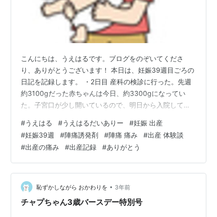
こんにちは、うえはるです。ブログをのぞいてくださ
り、ありがとうございます！ 本日は、妊娠39週目ごろの
日記を記録します。 ・2日目 産科の検診に行った。先週
約3100gだった赤ちゃんは今日、約3300gになってい
た。子宮口が少し開いているので、明日から入院して陣
痛誘発剤を打つことになった。いよいよだ。ドキドキし
#
うえはる
#
うえはるだいありー
#
妊娠 出産
つつ、赤ちゃんに会えるのがすごく楽しみな自分がい
#
妊娠39週
#
陣痛誘発剤
#
陣痛 痛み
#
出産 体験談
る。先生は、誘発剤を打って3日以内に産まれることを期
#
出産の痛み
#
出産記録
#
ありがとう
待しましょう、と言ってくれた。 今日は、トツキトオカ
アプリで注文していた赤ちゃんのエコー写真（現像版）
も届いてホクホクしている。早速ベビーダイアリーに貼
り付けてみた。 ・3日目 いよいよ入…
•
恥ずかしながら おかわりを
3年前
チャプちゃん3歳バースデー特別号