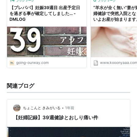
ブックマーク
ブックマーク
【プレパパ】妊娠39週目 出産予定日
“羊水が全く無い”妻が
を過ぎる事が確定してしました… -
婦健診で突然入院とな
DMLOG
いよお産が始まります
産】 - 介護士こーに
going-ourway.com
www.kooonyaaa.co
関連ブログ
•
ちょこんと きみがいる
1年前
【妊婦記録】39週健診とおしり痛い件