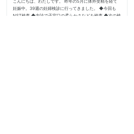
こんにちは、わたしです。 昨年の5月に体外受精を経て
妊娠中。39週の妊婦検診に行ってきました。 ◆今回も
NST検査 ◆内診で子宮口の柔らかさなどを検査 ◆次の検
診は一週間後 ◆今回もNST検査 お腹に吸盤みたいな機械
をつけて、お腹の中の子の心拍数を検査。前回検査中に
体調不良になってしまったので、椅子のリクライニング
#
妊娠39週
#
お産が進まない
#
NST
を倒してもらって横になりながら検査しました。子の心
拍は異常なし。元気。 ◆内診で子宮口の柔らかさなどを
検査 内診でグリグリっとされ、子宮口の柔らかさを見て
•
もらいました。お産が進んでくるとやわらかくなるらし
38歳不妊歴8年の鍼灸師によるブログ
5年前