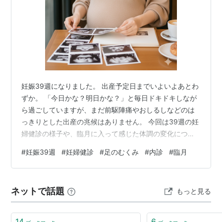
妊娠39週になりました。 出産予定日までいよいよあとわ
ずか。 「今日かな？明日かな？」と毎日ドキドキしなが
ら過ごしていますが、まだ前駆陣痛やおしるしなどのは
っきりとした出産の兆候はありません。 今回は39週の妊
婦健診の様子や、臨月に入って感じた体調の変化につい
て記録したいと思います。 妊娠39週で足のむくみが急に
#
妊娠39週
#
妊婦健診
#
足のむくみ
#
内診
#
臨月
ひどくなりました 39週に入って一番驚いたのが、足のむ
くみです。 これまでも多少のむくみはありましたが、こ
の1週間で一気に悪化しました。 朝起きた時から足がむく
ネットで話題
もっと見る
んでいて、 「こんなにむくんだのは初めて…！」 と思う
くらい。 臨月になるとむくみやすいとは聞いていました
が、実際に体験すると…
14
6