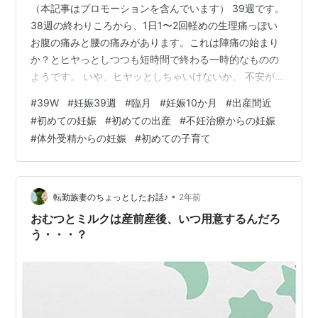
（本記事はプロモーションを含んでいます） 39週です。
38週の終わりころから、1日1〜2回軽めの生理痛っぽい
お腹の痛みと腰の痛みがあります。これは陣痛の始まり
か？とヒヤっとしつつも短時間で終わる一時的なものの
ようです。 いや、ヒヤッとしちゃいけないか。 不安が募
るもんな。嬉しいこと嬉しいこと！！！ もうすぐ会え
#
39W
#
妊娠39週
#
臨月
#
妊娠10か月
#
出産間近
る！！！リラックス！！！と言い聞かせながら・・・(笑)
#
初めての妊娠
#
初めての出産
#
不妊治療からの妊娠
そして38週の半ばからの爆食。止まらない食欲。臨月に
#
体外受精からの妊娠
#
初めての子育て
入ってから一気に来た。 そして妊婦健診は14回目へ。助
成の券は14回目までなので、次以降は自費となります。
ってひどいよなぁって思う（笑） 最近色々考える。 妊娠
は病気じゃないって言…
•
転勤族妻のちょっとしたお話♪
2年前
おむつとミルクは産前産後、いつ用意するんだろ
う・・・？