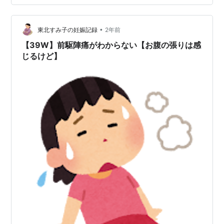
か…👶 体重は2800gほどでど真ん中標準で今まで来てま
したが少しだけスリムちゃんに仲間入りしました✨ご尊
顔は今日は手で隠してました✋ 私週数の更新が日曜日な
•
東北すみ子の妊娠記録
2年前
んですが39週の最…
【39W】前駆陣痛がわからない【お腹の張りは感
じるけど】