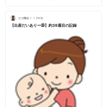
のを使った方がいいのかな？とか。 おむつはサイズが変
わっていくから、あんまり買い溜めしないほうがいいと
は書いていたけど。ミルクもどうしたらいいんだ
か・・・。 母乳じゃないの！？と思われる方もいる…
•
ココ晴れ！
2年前
【出産だいありー㉟】約39週目の記録