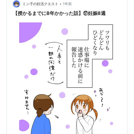
•
ミン子の妊活クエスト
1年前
【授かるまでに8年かかった話】⑰妊娠8週