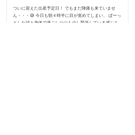
ついに迎えた出産予定日！ でもまだ陣痛も来ていませ
ん・・・😅 今日も朝４時半に目が覚めてしまい、 ぼーっ
とした頭と身体で過ごしつつも少し緊張している感じも
あります。 お腹は張っている時間が長く、時々痛みもあ
ります。 昨日はおりものが増えている感じもありまし
た。 食欲・・・というか空腹は増す一方。 頻尿もひどい
#
高齢出産
#
出産予定日
#
高齢妊婦
です。 トイレばかり行くのでトイレットペーパーの減り
#
不妊治療からの妊娠
#
４０w０d
方が尋常じゃない！🚽 ＊ と、そんな出産予定日の今日で
すが、納車でした！ 新生児用のチャイルドシートが取り