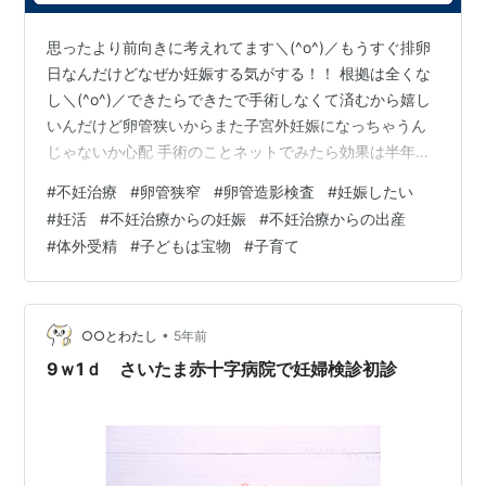
思ったより前向きに考えれてます＼(^o^)／もうすぐ排卵
日なんだけどなぜか妊娠する気がする！！ 根拠は全くな
し＼(^o^)／できたらできたで手術しなくて済むから嬉し
いんだけど卵管狭いからまた子宮外妊娠になっちゃうん
じゃないか心配 手術のことネットでみたら効果は半年で
元に戻ってしまうみたい、、、身体への負担がかかる妊
#
不妊治療
#
卵管狭窄
#
卵管造影検査
#
妊娠したい
活になりそうだわ。卵管狭窄で妊娠してちゃんと出産っ
#
妊活
#
不妊治療からの妊娠
#
不妊治療からの出産
て出来るのかな？まあ先生には今のままだと妊娠はほぼ
#
体外受精
#
子どもは宝物
#
子育て
ないって 言われてるんだけどねーなのに妊娠する気がす
るのはなぜだろう。まだ心の余裕はあるみたい。 地道に
頑張ろう！
•
○○とわたし
5年前
9ｗ1ｄ さいたま赤十字病院で妊婦検診初診