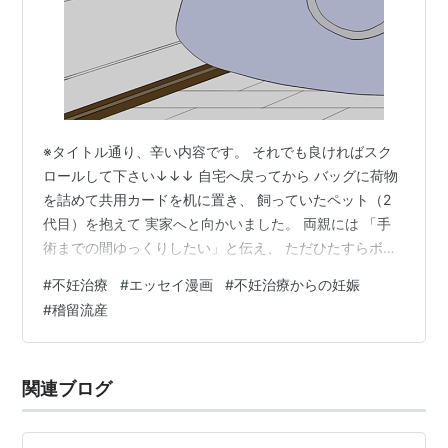
※タイトル通り、辛い内容です。 それでも良ければスク
ロールして下さい↓↓↓ 自宅へ戻ってから バッグに荷物
を詰めて共用カードを机に置き、 飼っていたペット（2
代目）を抱えて 実家へと向かいました。 両親には 「手
術までの間ゆっくりしたい」と伝え、 ただひたすらボー
ッと過ごしました。 両親たちも仕事なので基本家にはい
#
不妊治療
#
エッセイ漫画
#
不妊治療からの妊娠
ないし、 「体調悪いなら無理するな」 と言ってくれたの
#
稽留流産
で、 家事もせず久しぶりにのんびり過ごしました。 旦那
からは何度も連絡があったけれど 話す気には全くなれず
無視。 既読スルーしていたLINEには、 「手術の日を教え
関連ブログ
てください、付き添います」 手術は1週間後。 まだつわ
りはあるのに…