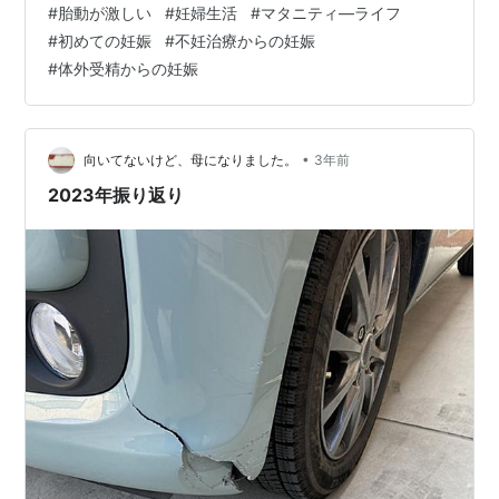
#
胎動が激しい
#
妊婦生活
#
マタニティ―ライフ
て聞かれたんですが、特に症状はなく。そして、その原
#
初めての妊娠
#
不妊治療からの妊娠
因の心当たりもないという・・・。次回健診時がちょっ
#
体外受精からの妊娠
と怖くはあります。 そして、今やっていることと言えば
・骨盤底筋を意識しつつのマタニティヨガ ・産前使用可
の骨盤ベルトです。 最近また暑…
•
向いてないけど、母になりました。
3年前
2023年振り返り