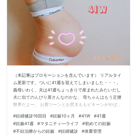
（本記事はプロモーションを含んでいます） リアルタイ
ム更新です。ついに41週を迎えてしまいました・・・。
義母いわく、夫は41週ちょっきりで産まれたみたいだし
夫に似てのんびり屋さんなのかな。 母ちゃんはもう足腰
限界だよー。 お股ツーンとお尻太ももピキーンがやばい
よー。(笑) というわけで、16回目の妊婦健診。 自費での
#
妊婦健診16回目
#
妊娠10ヶ月
#
41W
#
41週
健診2回目だぞぼっちゃん。(笑) 赤ちゃんは推定3200gと
#
妊娠41週
#
マタニティ―ライフ
#
初めての妊娠
のこと。前回と前々回は3000gだったので、しっかりと
#
不妊治療からの妊娠
#
妊婦健診
#
体重管理
大きくなっているのでしょう・・・！ 私の体重は