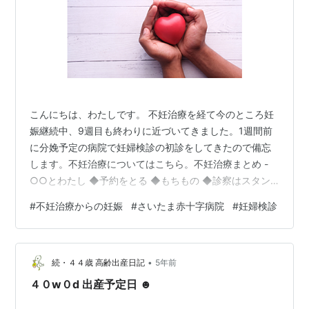
こんにちは、わたしです。 不妊治療を経て今のところ妊
娠継続中、9週目も終わりに近づいてきました。1週間前
に分娩予定の病院で妊婦検診の初診をしてきたので備忘
します。不妊治療についてはこちら。不妊治療まとめ -
○○とわたし ◆予約をとる ◆もちもの ◆診察はスタン
プラリー ◆エコーで見た赤ちゃん ◆助産師さんとの面談
#
不妊治療からの妊娠
#
さいたま赤十字病院
#
妊婦検診
◆次の診察 ◆予約をとる 不妊治療でお世話になったクリ
ニックから紹介状を受け取り、病院の予約専用番号に電
話をして検診と分娩の予約をとりました。紹介状に病院
•
名が書いてあるか確認されましたが、紹介状を書いても
続・４４歳 高齢出産日記
5年前
らったときはどこの病院で検診をするか決めておらず無
４０w０d 出産予定日 ☻
記名…。 紹介状を出してもら…