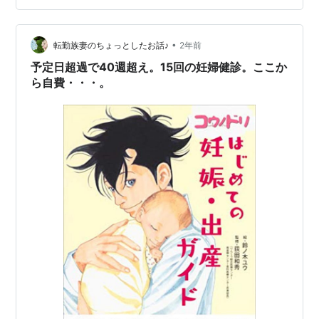
54.75kg。前回は54.9kgだったので、お？減ってる？ そ
して・・・ 入院が決まりました。正産期である41週6日
まで…
•
転勤族妻のちょっとしたお話♪
2年前
予定日超過で40週超え。15回の妊婦健診。ここか
ら自費・・・。