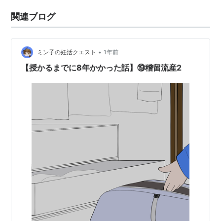
関連ブログ
•
ミン子の妊活クエスト
1年前
【授かるまでに8年かかった話】⑲稽留流産2