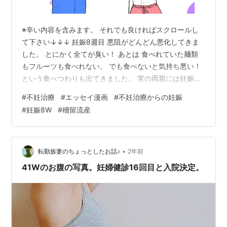
※辛い内容を含みます。 それでも良ければスクロールし
て下さい↓↓↓ 妊娠8週目 悪阻がどんどん悪化してきま
した。 とにかく全てが臭い！ あとは 食べれていた麺類
もフルーツも食べれない。 でも食べないと気持ち悪い！
という食べつわりも出てきました。 実の両親には妊娠判
定をもらった日に 報告していたのですが、 仕事は辞める
#
不妊治療
#
エッセイ漫画
#
不妊治療からの妊娠
かセーブしなさい。 立ち仕事をやっていくには周りの協
#
妊娠8W
#
稽留流産
力が必要だから皆に話しなさい。 と再三言われていまし
た。 本当は安定期に入ってからと思っていたのですが 同
僚からも顔色が悪いと心配されていて、 このままだと迷
惑をかけてしまうと思い、 一部の上司と同僚には報告し
•
転勤族妻のちょっとしたお話♪
2年前
ました。 「シフト…
41Wのお腹の写真。妊婦健診16回目と入院決定。