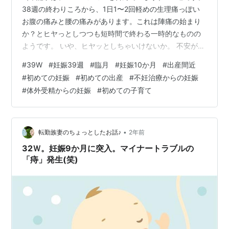
38週の終わりころから、1日1〜2回軽めの生理痛っぽい
お腹の痛みと腰の痛みがあります。これは陣痛の始まり
か？とヒヤっとしつつも短時間で終わる一時的なものの
ようです。 いや、ヒヤッとしちゃいけないか。 不安が募
るもんな。嬉しいこと嬉しいこと！！！ もうすぐ会え
#
39W
#
妊娠39週
#
臨月
#
妊娠10か月
#
出産間近
る！！！リラックス！！！と言い聞かせながら・・・(笑)
#
初めての妊娠
#
初めての出産
#
不妊治療からの妊娠
そして38週の半ばからの爆食。止まらない食欲。臨月に
#
体外受精からの妊娠
#
初めての子育て
入ってから一気に来た。 そして妊婦健診は14回目へ。助
成の券は14回目までなので、次以降は自費となります。
ってひどいよなぁって思う（笑） 最近色々考える。 妊娠
は病気じゃないって言…
•
転勤族妻のちょっとしたお話♪
2年前
32Ｗ。妊娠9か月に突入。マイナートラブルの
「痔」発生(笑)