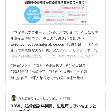
（本記事はプロモーションを含んでいます） 今日はリア
ルタイム更新です。 先日の40週到達(笑)記事↓
tenkinzumadabe.hatenablog.com 40週を超え、まだ産
まれて来る気配のない我が家の坊や。というわけで、15
回目の妊婦健診になりました。NSTで赤ちゃんの様子と
私のお腹の張りをチェックしてもらいまして。それまで
#
妊娠10ヶ月
#
臨月
#
妊娠40週
#
予定日超過
寝ていたっぽいのに、NSTつけた途端に起きてもぞもぞ
#
2024年11月出産予定
#
妊娠中
#
初めての妊娠
もぞと・・・。 それから、いつもの健診。そういえば、
#
妊娠 体重
#
不妊治療からの妊娠
#
体外受精
前日の夜～夜中は大騒ぎをしていました。見たことない
くらいお腹の形が変わるほど大暴れしていた坊や。元気
いっぱいなのは嬉しいけど、そろそろ会いたい
よ・・・？(笑) …
•
転勤族妻のちょっとしたお話♪
2年前
39W。妊婦健診14回目。生理痛っぽいちょっと