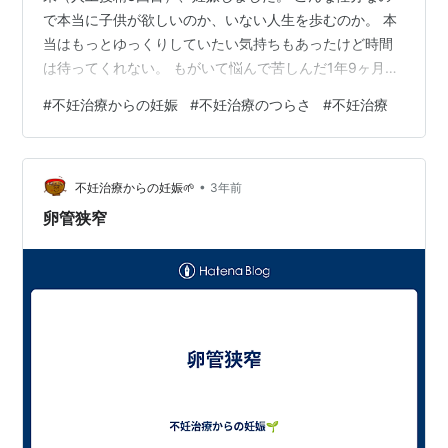
で本当に子供が欲しいのか、いない人生を歩むのか。 本
当はもっとゆっくりしていたい気持ちもあったけど時間
は待ってくれない。 もがいて悩んで苦しんだ1年9ヶ月で
した。 本当嫌な話、検査薬の2本線を見たとき最初に思
#
不妊治療からの妊娠
#
不妊治療のつらさ
#
不妊治療
ったことは 「やっとこの不妊治療の焦りや不安から逃れ
られる…」でした。 不妊治療があまりに辛すぎたのでど
うせ今後の妊娠生活・出産・育児もしんどいんだろうか
•
ら「第一関門突破」程度にしか思ってなかったのもある
不妊治療からの妊娠🌱
3年前
かな。（どんだけネガティブ） 不妊治療で辛かったこと
卵管狭窄
不妊治療で辛かったことは挙げれ…