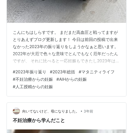
こんにちはしらすです。 まだまだ高血圧と戦ってますが
とりあえずブログ更新します！ 今日は前回の投稿で出来
なかった2023年の振り返りをしようかなぁと思います。
2022年が大厄で色々な意味でとんでもなく厄年だったん
ですが、 それに比べると一応妊娠もできたし2023年は比
較的穏やかな年だったかなと思います。 ではいってみよ
#
2023年振り返り
#
2023年総括
#
マタニティライフ
ーぅ！ 2023年1月〜2月 2023年3月〜4月 2023年5月〜6
#
不妊治療からの妊娠
#
AIHからの妊娠
月 2023年7月〜8月 2023年9月〜10月 2023年11月〜12
#
人工授精からの妊娠
月 2023年1月〜2月 年明け早々生理が1週間以上遅れて
「ついに、陽性か！？」と喜んだのも束の間、 年末にコ
ロナに罹った影響でホルモン…
•
向いてないけど、母になりました。
3年前
不妊治療から学んだこと