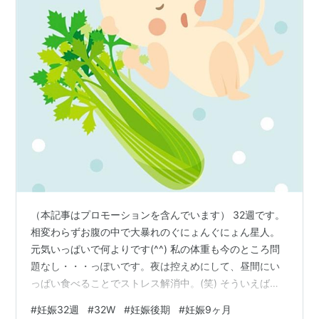
（本記事はプロモーションを含んでいます） 32週です。
相変わらずお腹の中で大暴れのぐにょんぐにょん星人。
元気いっぱいで何よりです(^^) 私の体重も今のところ問
題なし・・・っぽいです。夜は控えめにして、昼間にい
っぱい食べることでストレス解消中。(笑) そういえばこ
の間健診時に尿たんぱくが強めに出ているって言われた
#
妊娠32週
#
32W
#
妊娠後期
#
妊娠9ヶ月
なあ。たんぱく強めな状態で吐き気とかないですか？っ