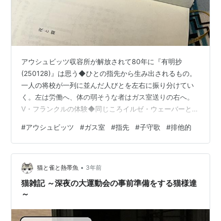
アウシュビッツ収容所が解放されて80年に『有明抄
(250128)』は思う◆ひとの指先から生み出されるもの。
一人の将校が一列に並んだ人びとを左右に振り分けてい
く。左は労働へ、体の弱そうな者はガス室送りの右へ。
V・フランクルの体験◆同じころイルゼ・ウェーバーとい
う詩人・作曲家がいた。彼女は強制収容所で子どもたち
#
アウシュビッツ
#
ガス室
#
指先
#
子守歌
#
排他的
のために子守歌を作った。ガス室に送られる子がそれを
歌えば、知らずにガスを吸い込んで苦しまず死ねる。自
身も一緒に歌を口ずさんで亡くなったと◆ひとの愚かさ
•
と、それでも尊厳を失わなかったひとの強さを思う◆ヒ
猫と雀と熱帯魚
3年前
トラーは自殺の直前に「100年後には新たな思想が生まれ
猫雑記 ～深夜の大運動会の事前準備をする猫様達
るだろう。宗教のように新しいナチズムが…
～