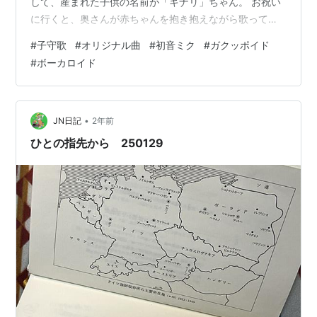
して、産まれた子供の名前が「キナリ」ちゃん。 お祝い
に行くと、奥さんが赤ちゃんを抱き抱えながら歌ってい
るのです。「キナリ キナリ いい子です いい子はだ～れ
#
子守歌
#
オリジナル曲
#
初音ミク
#
ガクッポイド
キナリです」と。 それがとても良い雰囲気だったので、
#
ボーカロイド
これを何とか編曲出来ないかと思ったのです。 それで出
来たのがこの作品なのですが、当時はこれを歌ってくれ
る歌手もいませんし、初音ミクもガクッポイドもありま
せんから、カノン風のこの曲を弦楽の音源で録音してプ
•
JN日記
2年前
レゼントしたのです…
ひとの指先から 250129