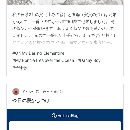
私の日系2世の父（生みの親）と養母（実父の姉）は兄弟
が5人で、一番下の弟が一昨年94歳で他界しました。 そ
の叔父が一番歌好きで、私はよく叔父の歌を聴かされて
いました。 兄弟で一番歌が上手だったようです( *´艸｀)
小さいときに横須賀にいた時、養女となって東京に来て
からも遊びに行った時には子守歌のように聴かせてくれ
#
Oh My Darling Clementine
た歌があります。 現代の日本ではほとんど耳にすること
#
My Bonnie Lies over the Ocean
#
Danny Boy
がないのに、「聴いたことあるよ！」という方も多い歌
#
子守歌
なのかもしれません。 その3曲とは、 Danny Boy（ダニ
ーボーイ） My Bonnie Lies over the Ocean（マイ・ボニ
ー） Oh My Darling Cl…
•
ドイツ生活 色々
6年前
今日の寝かしつけ