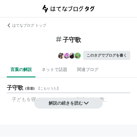
はてなブログ トップ
子守歌
このタグでブログを書く
言葉の解説
ネットで話題
関連ブログ
子守歌
(
音楽
)
【
こもりうた
】
子どもを寝かしつけるときに母親が歌う歌。
解説の続きを読む