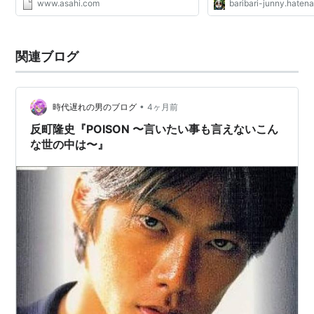
www.asahi.com
baribari-junny.haten
れー、眠れー」と歌うが、大音量だから、若
い夫婦は「せっかく...
関連ブログ
•
時代遅れの男のブログ
4ヶ月前
反町隆史『POISON 〜言いたい事も言えないこん
な世の中は〜』