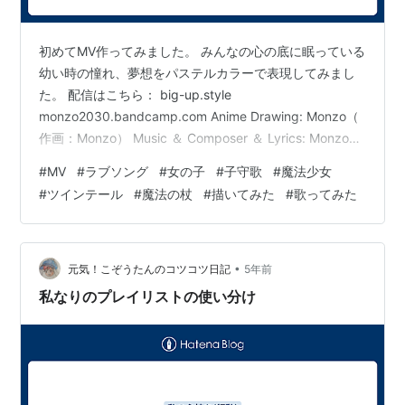
初めてMV作ってみました。 みんなの心の底に眠っている
幼い時の憧れ、夢想をパステルカラーで表現してみまし
た。 配信はこちら： big-up.style
monzo2030.bandcamp.com Anime Drawing: Monzo（
作画：Monzo） Music ＆ Composer ＆ Lyrics: Monzo（
作詞・作曲：Monzo） Song: Monzo（歌：Monzo）
#
MV
#
ラブソング
#
女の子
#
子守歌
#
魔法少女
Video production: MonTon（動画制作・編集：
#
ツインテール
#
魔法の杖
#
描いてみた
#
歌ってみた
MonTon） Copyright © 2021 Monzo All rights reserved.
www.youtube.com
•
元気！こぞうたんのコツコツ日記
5年前
私なりのプレイリストの使い分け