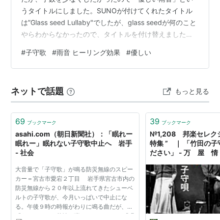
うタイトルにしました。SUNOが付けてくれたタイトル
は”Glass seed Lullaby"でしたが、glass seedが何のこと
やらわからなかったので、タイトルを付け替えました。
この曲の前に「ゆっくりとしたテンポ、432Hz、アカペ
#
子守歌
#
雨音 ヒーリング効果
#
優しい
ラ、単調なメロディの繰り返し」というプロンプトで生
成依頼したのですが、良い感じできて、最後に打楽器が
入って盛り上がってしまったので、さらに「眠りを誘う
ネットで話題
もっと見る
子守歌、とてもゆっくりとしたテンポ」を付け加えて生
成してもらった曲がこれです。 youtu.bemp3→ 優し…
69
39
ブックマーク
ブックマーク
asahi.com（朝日新聞社）：「眠れー
№1,208 邦楽セレク
眠れー」眠れない子守歌中止へ 岩手
特集 ” ｜ 「竹田の
- 社会
ださい」 - 万 屋
局
大音量で「子守歌」が鳴る防災無線のスピー
カー＝宮古市愛宕２丁目 岩手県宮古市内の
防災無線から２０年以上流れてきたシューベ
ルトの子守歌が、今月いっぱいで中止にな
る。午後９時の時報がわりに鳴る曲だが、
「うるさい」と苦情が増えたためだ。 「眠