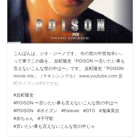
こんばんは、ジオ・ジーノです。 今の世の中世知辛い…
って事でこの曲を。 反町隆史『POISON 〜言いたい事も
言えないこんな世の中は〜』です。 反町隆史『POISON
movie mix』（マキシシングル） www.youtube.com 反
町ポイズンのPVですね。
#
反町隆史
#
POISON 〜言いたい事も言えないこんな世の中は〜
#
POISON
#
ポイズン
#
Forever
#
GTO
#
鬼塚英吉
#
赤ちゃん
#
子守歌
#
言いたい事も言えないこんな世の中じゃ