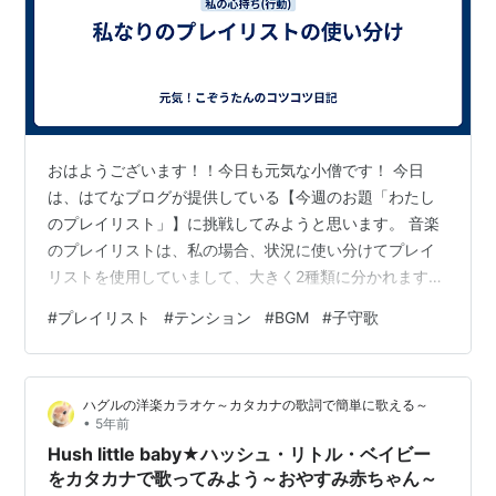
おはようございます！！今日も元気な小僧です！ 今日
は、はてなブログが提供している【今週のお題「わたし
のプレイリスト」】に挑戦してみようと思います。 音楽
のプレイリストは、私の場合、状況に使い分けてプレイ
リストを使用していまして、大きく2種類に分かれます。
その2種類についてそれぞれご紹介します。 (正直、音楽
#
プレイリスト
#
テンション
#
BGM
#
子守歌
って人それぞれの個性が出そうなので、少し恥ずかしい
のですが・・・笑) ①テンションを上げたいときに使う
プレイリスト ②睡眠前に聞くプレイリスト ①テンショ
ハグルの洋楽カラオケ～カタカナの歌詞で簡単に歌える～
ンを上げたいときに使うプレイリスト 私はもっぱらテン
•
5年前
ションを上げたいときに使うプレイリストなのですが、
Hush little baby★ハッシュ・リトル・ベイビー
「これから何かやるぞ！」というときに…
をカタカナで歌ってみよう～おやすみ赤ちゃん～