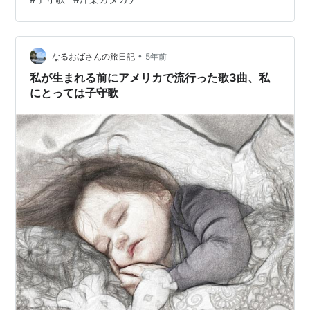
ﾕｰ ｱ ﾀﾞｲｱﾒﾝ ﾘﾝ(ｸﾞ) ｴﾝﾃﾞｨﾌ ﾀﾞｯ ﾀﾞｲｱﾒﾝ ﾘﾝｸﾞ ﾀｰﾝｽﾞ ﾌﾞﾗｽﾏﾏｽﾞ
ｺﾞﾅ ﾊﾞｰｲ ﾕｰ ｱ ﾙｯｷﾝ ｸﾞ…
•
なるおばさんの旅日記
5年前
私が生まれる前にアメリカで流行った歌3曲、私
にとっては子守歌