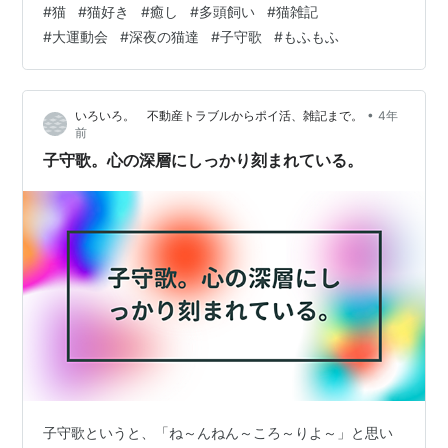
#
猫
#
猫好き
#
癒し
#
多頭飼い
#
猫雑記
越しが完了し、少し落ち着きました。 読者の皆様ご存じ
#
大運動会
#
深夜の猫達
#
子守歌
#
もふもふ
の通称「転勤部屋」の荷物が転勤先に運ばれていきまし
た。 むくの定位置であるリクライニングチェアが乗って
いた冷蔵庫も、すずめの夜の寝床だったベッドも転勤先
•
いろいろ。 不動産トラブルからポイ活、雑記まで。
4年
へ運ばれていきました。 猫様達には縄張りが侵されてし
前
まったように感じているか…
子守歌。心の深層にしっかり刻まれている。
子守歌というと、「ね～んねん～ころ～りよ～」と思い