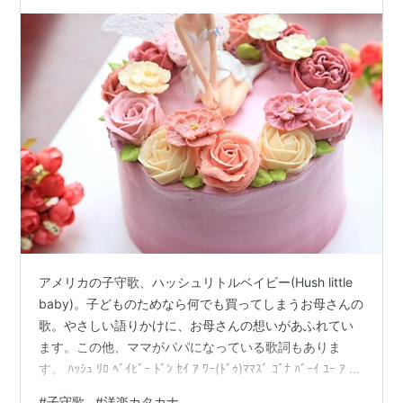
アメリカの子守歌、ハッシュリトルベイビー(Hush little
baby)。子どものためなら何でも買ってしまうお母さんの
歌。やさしい語りかけに、お母さんの想いがあふれてい
ます。この他、ママがパパになっている歌詞もありま
す。 ﾊｯｼｭ ﾘﾛ ﾍﾞｲﾋﾞｰ ﾄﾞﾝ ｾｲ ｱ ﾜｰ(ﾄﾞｩ)ﾏﾏｽﾞ ｺﾞﾅ ﾊﾞｰｲ ﾕｰ ｱ ﾓｯ
ｷﾝ ﾊﾞｰ(ﾄﾞｩ) ｴﾝﾃﾞｨﾌ ﾀﾞｯ ﾓｯｷﾝ ﾊﾞｰ ﾄﾞﾝ ｽｨﾝ(ｸﾞ)ﾏﾏｽﾞ ｺﾞﾅ ﾊﾞｰｲ
#
子守歌
#
洋楽カタカナ