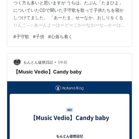
つく方も多いと思いますが うちは、たぶん「たまひよ」
についていたCDで聞いた子守歌を歌って子供たちを寝か
しつけてました。 「あーたま、せーなか、おしりをくる
りんこ～♪ あーんよーはーどーこかーなおーな～かーはこ
こーかな～♪」 という、歌。（言葉だけじゃ伝わりにく
#
子守歌
#
子供
#
心落ち着く
い！！） 夜泣きの時、寝かしつけの時、落ち着かなくな
ってしまったときなどは、必ずこの歌を 歌っていまし
た。 未だに、この歌を歌うと落ち着くようで、やっぱり
•
小さいころから聞いていた子守歌は 心の深層に刻まれて
もんとん徒然日記
5年前
いるのだと常々思います。 にほんブログ村
【Music Vedio】Candy baby