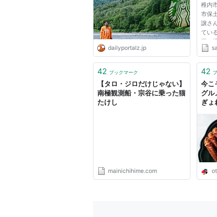
稚内
市保
譲さ
てい
署に
dailyportalz.jp
s
とぶ
を打
いう
42
42
ブックマーク
【タロ・ジロだけじゃない】
今こ
南極観測船・宗谷に乗った猫
グル
たけし
ぎょ
がに
ナル
mainichihime.com
ot