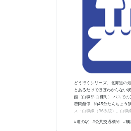
どう行くシリーズ、北海道の
とあるだけでほぼわからない状
館（白糠郡 白糠町） バスでの
恋問館停…約45分たんちょう釧
ス・白糠線（36系統）。白糠
のは平日土日祝関わらず4便の
#
道の駅
#
公共交通機関
#
釧
570円。 庶路駅からバスで4