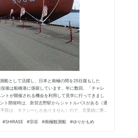
極観測船として活躍し、日本と南極の間を25往復もした
が、退役後は船橋港に係留しています。年に数回、「チャレ
うイベントが開催される機会を利用して見学に行ってきまし
こちらのイベント開催時は、新習志野駅からシャトルバスがある（通
中で中止
ス手段は、タクシーしかありません）ので、京葉線に乗っ
は、ニュータウン地区の駅らしく広大な土地を生かして駅
#
SHIRASE
#
宗谷
#
南極観測船
#
ゆりかもめ
ろっていますね。まずは、エキタグを回収します。 新