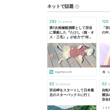
ネットで話題
292
120
ブックマーク
第1次南極観測隊として宗谷
「宗
に乗船した『たけし（猫・オ
の中
ス・三毛）』が全力で"何も
しないお仕事"をしていた記
録「猫の話は初めて知った」
togetter.com
k
62
52
ブックマーク
宗谷岬をスタートして日本最
自転
北のスターバックスに行く
横浜
宗谷
２８