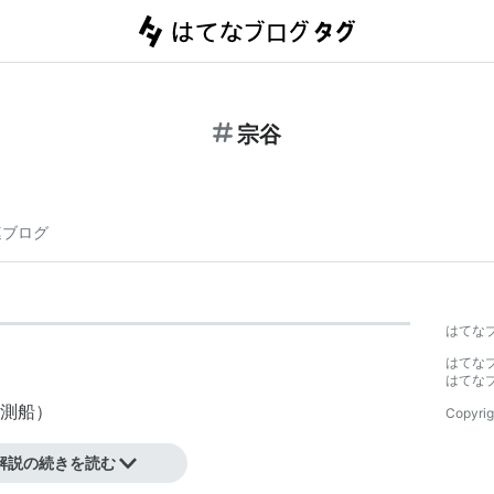
宗谷
連ブログ
はてな
はてな
はてな
測船）
Copyrig
解説の続きを読む