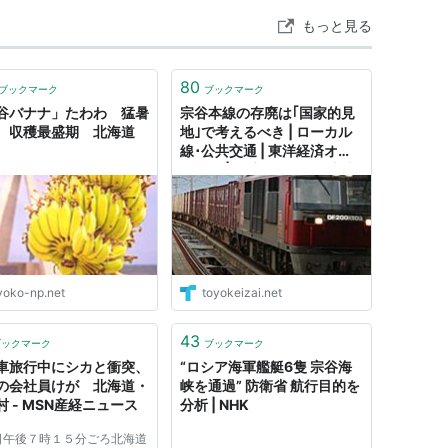
もっと見る
80
ブックマーク
ブックマーク
谷バナナ」たわわ 猛暑
宗谷本線の存廃は｢国家的見
、収穫最盛期 北海道
地｣で考えるべき | ローカル
線･公共交通 | 東洋経済オン
ライン | 経済ニュースの新基
準
yoko-np.net
toyokeizai.net
43
ブックマーク
ブックマーク
車旅行中にシカと衝突、
“ロシア海軍艦艇6隻 宗谷海
の会社員けが 北海道・
峡を通過” 防衛省 航行目的を
村 - MSN産経ニュース
分析 | NHK
日午後７時１５分ごろ北海道