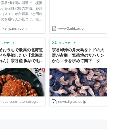
市宗谷村峰岡の国道で、横浜
土ケ谷区峰沢町の無職、谷川
ん（３１）が自転車ごと倒れ
るのを通行人が見つけ、稚内
通報した。谷川さんは「シカ
ankei.jp.msn.com
www3.nhk.or.jp
つかった」と話しており、頭
ったものの命に別条はないと
。
30
ブックマーク
ブックマーク
そおうちで最高の北海道
宗谷岬沖の弁天島をトドの大
メを堪能したい【北海道
群が占拠 繁殖地のサハリン
れん】宗谷産 浜ゆで毛
からエサを求めて南下 タコ
を初体験 - ツレヅレ食
などの漁業被害は昨年度10
モノ
億円規模に 北海道稚内市 |
TBS NEWS DIG
-icecream.hatenablog.com
newsdig.tbs.co.jp