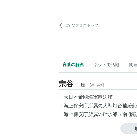
はてなブログ トップ
言葉の解説
ネットで話題
関
宗谷
(
一般
)
【
そうや
】
・大日本帝國海軍輸送艦
・海上保安庁所属の大型灯台補給船
・海上保安庁所属の砕氷船（南極観