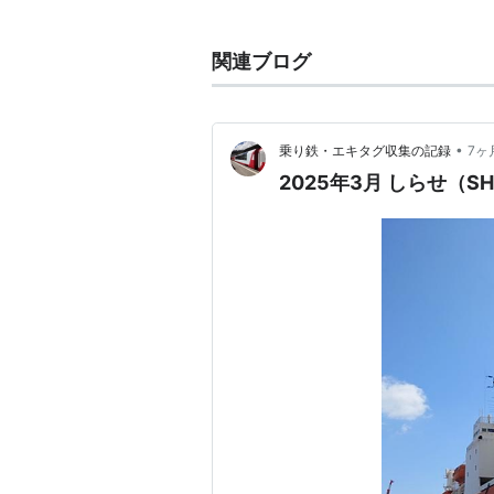
あらまし
昭和11年、ソ連からの注文で長崎
関連ブログ
隻。ソ連が突然一方的に契約破棄し
取った。そのうちの地領丸（ソ連名
送船「宗谷」と命名した。
•
乗り鉄・エキタグ収集の記録
7ヶ
当初、千島列島や日本海北部の軍
2025年3月 しらせ（
争では占領後の香港測量や、ガダル
戦後、海上保安庁所属の大型灯台
本が協力した際、南極観測船に改造
昭和54年に第一線を退き、現在
南極観測船としての要目
進水：1937年12月
就役：1938年6月