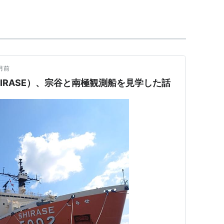
県の川南造船所で3隻進水した貨物船のうちの一
てきたため、昭和13年、この3隻を辰浪汽船が引き
ボロチャエベツ）を昭和15年、日本海軍が購入し輸
月前
需品輸送を想定されていた宗谷だったが、太平洋戦
SHIRASE）、宗谷と南極観測船を見学した話
カナル島への陸兵輸送に使用
*1
された。
補給船となったが、昭和31年の国際地球観測年に日
された。
は東京・船の科学館に繋留展示されている。