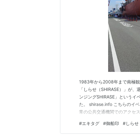
南極観測：第1次〜第6次
所属：海上保安庁
基準排水量：2,736t
満載排水量：4,849t
全長：83.6m
全幅：12.8m
深さ：9.3m
主機械：ディーゼル2軸
馬力：2,400HP
速力：13knt
1983年から2008年まで南
「しらせ（SHIRASE）」
砕氷能力：1m
ンジングSHIRASE」とい
た。 shirase.info 
*1
:
ただし宗谷によるガ島輸送は途
常の公共交通機関でのアクセ
て向かいました。新習志野駅
#
エキタグ
#
御船印
#
しらせ
前には大型店を中心に一通りそ
習志野駅 エキタグ 谷津干…