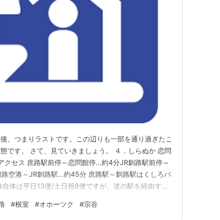
最後、つまりラストです。この辺りも一部を通り過ぎたこ
態です。 さて、見ていきましょう。 ４．しらぬか 恋問
アクセス 庶路駅前停～恋問館停…約4分JR釧路駅前停～
路空港～JR釧路駅…約45分 庶路駅～釧路駅はくしろバ
線自体は平日13便/土日祝8便ですが、道の駅を経由する
み。庶路駅からの運賃は160円、釧路駅からの運賃は
路
#
根室
#
オホーツク
#
宗谷
～5分と近そうですが、距離で言うと約3.5km、というと