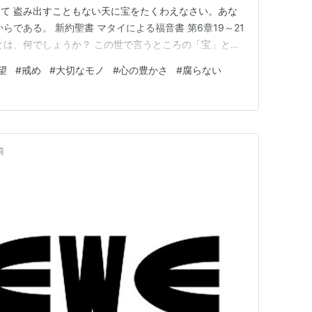
て 盗み出すこともない天に宝をたくわえなさい。あな
らである。 新約聖書 マタイによる福音書 第6章19～21
とは、何でしょうか？ この世で言うところの「宝」と
少価値のあるものなど そのほとんどが物質的なモノで
望
#
戒め
#
大切なモノ
#
心の豊かさ
#
腐らない
魅了するモノで溢れかえって、人間は足ることを忘れ そ
りです。自…
前