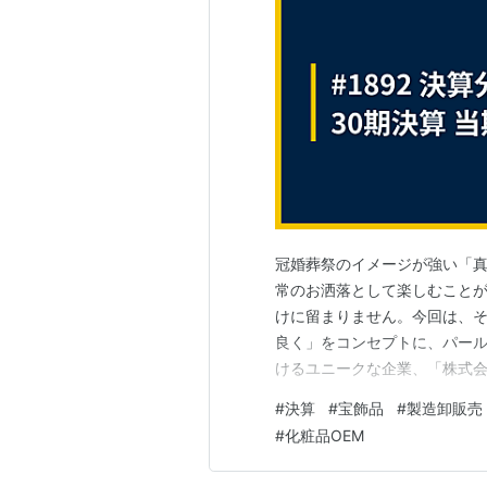
冠婚葬祭のイメージが強い「
常のお洒落として楽しむこと
けに留まりません。今回は、
良く」をコンセプトに、パー
けるユニークな企業、「株式会
が示したのは、約3.2億円と
#
決算
#
宝飾品
#
製造卸販売
ける企業の、強さの秘密と経営
#
化粧品OEM
に」をテーマに、真珠を軸とし