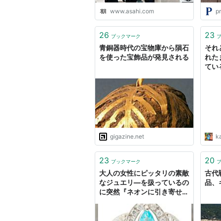
www.asahi.com
pr
26
23
ブックマーク
青銅器時代の宝物庫から隕石
それ
を使った宝飾品が発見される
れた
てい
gigazine.net
k
23
20
ブックマーク
大人の女性にピッタリの素敵
古代
なジュエリ―を扱っているの
品、
に突然『ネオンに引き寄せら
れる虫どものように男を引き
寄せる魔性の宝石』とか言い
出す宝飾品の店