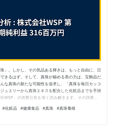
真珠」。しかし、その気品ある輝きは、もっと自由に、日
ができるはず。そして、真珠が秘める美の力は、宝飾品だ
そんな真珠の新たな可能性を追求し、「真珠を毎日カッコ
ルジュエリーから真珠エキスを配合した化粧品までを手掛
社WSP」の決算公告を深く読み解きます。その決算書
いう高い純利益。真珠の養殖から販売までを一貫して手掛
#
化粧品
#
健康食品
#
真珠
#
真珠養殖
戦略に迫ります。 今回は、「人生のすべての美のため
た多角的な事業を展開する…