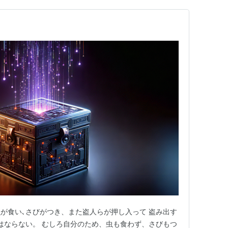
が食い､さびがつき、また盗人らが押し入って 盗み出す
はならない。 むしろ自分のため、虫も食わず、さびもつ