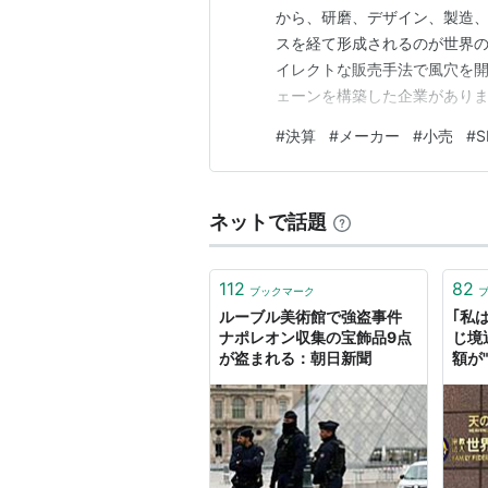
から、研磨、デザイン、製造
スを経て形成されるのが世界
イレクトな販売手法で風穴を
ェーンを構築した企業がありま
☆GSTV」の運営会社として
#
決算
#
メーカー
#
小売
#
S
GSTVの決算を読み解き、そ
経営状況に迫ります。 【決算
ネットで話題
112
82
ブックマーク
ルーブル美術館で強盗事件
｢私
ナポレオン収集の宝飾品9点
じ境
が盗まれる：朝日新聞
額が
れ続
に激
鑑･
ナを