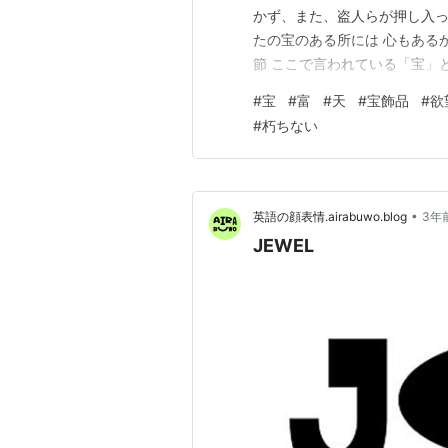
かず、また、盗人らが押し入っ
たの宝のある所には 心もあるか
節 ここで言われている「宝」
は、お金や宝飾品、高級品、希
#
宝
#
富
#
天
#
宝飾品
#
欲
す。 世の中は数限りなく人を
#
朽ちない
の欲望の渦に呑み込まれるばか
•
英語の顔表情.airabuwo.blog
3年
JEWEL