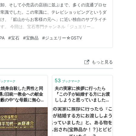
、卸、そして小売店の店頭に並ぶまで、多くの流通プロセ
の常識でした。この常識に、テレビショッピングというダ
開け、「鉱山からお客様の元へ」に近い独自のサプライチ
す。 今回は、宝石専門チャンネル「ジュエリー
知られる、宝飾品のSPA（製造小売）企業、株式会社
PA
#
宝石
#
宝飾品
#
ジュエリー☆GSTV
のユニークなビジネスモデルと、厳しい消費環境の中での
ハイライト（第37期）】資産合…
もっと見る
53
ブックマーク
ブックマーク
は焼身自殺した男性と同
夫の実家に挨拶に行ったら
遇｣旧統一教会への献金
『この子が結婚する方にお渡
"藪の中"な母親に無心さ
ししようと思っていました』
けた40代娘の苦悩 入信
と、ある物を差し出され(宝
高した父に内緒で母は印
飾品か！？)とビビっていた
高麗人参茶･宝飾品･サウ
ら…？
購入