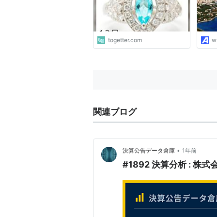
togetter.com
w
関連ブログ
•
決算公告データ倉庫
1年前
#1892 決算分析 : 株