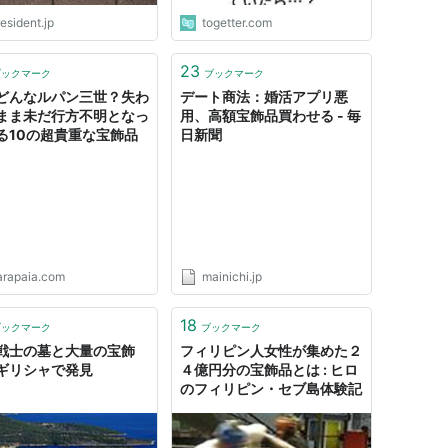
esident.jp
togetter.com
23
ブックマーク
ブックマーク
どんなルパン三世？失わ
デート商法：婚活アプリ悪
まま未だ行方不明となっ
用、高額宝飾品買わせる - 毎
る10の超貴重な宝飾品
日新聞
arapaia.com
mainichi.jp
18
ブックマーク
ブックマーク
戦士の墓と大量の宝飾
フィリピン人女性が集めた２
ギリシャで発見
４億円分の宝飾品とは : ヒロ
のフィリピン・セブ島体験記