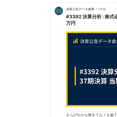
•
決算公告データ倉庫
1年前
#3392 決算分析 : 株
万円
きらびやかな輝きで人々を魅