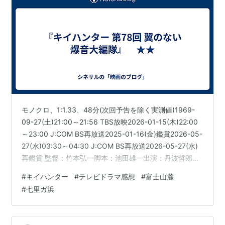
モノクロ、1:1.33、48分(次回予告を除く実測値)1969-
09-27(土)21:00～21:56 TBS放映2026-01-15(木)22:00
～23:00 J:COM BS再放送2025-01-16(金)鑑賞2026-05-
27(水)03:30～04:30 J:COM BS再放送2026-05-27(水)
再鑑賞 監督：竹本弘一脚本：池田雄一出演：丹波哲郎、
野際陽子、川口浩、谷隼人、大川栄子、今井健二、原良
#
キイハンター
#
テレビドラマ感想
#
富士山麓
子、上野山功一、団巌、他（千葉真一は出演なし、野際
#
七里ガ浜
陽子と大川栄子はアジト内のみの出演） 【あらすじ、ネ
タバレあり】オートレース場の売り上げ金５千万円を、
マリ（原良子）が指示してネリカン…