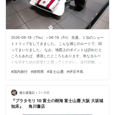
2026-06-18（Thu）～06-19（Fri） 先週、１泊のショー
トトリップをしてきました。 こんな感じのルートで、回
ってまいりました。 なお、地図上のポイントは訪れたと
ころもあれば、通過したところもあります。単なるルー
トを示すための目安だと思ってください。 走行距離、
323.2km。 タイのレポートの合間に挟んでいこうと思い
#
国内旅行
#
静岡県
#
富士山麓
#
伊豆半島
ます。 数か所立ち寄っていますが、最初に立ち寄ったと
ころの写真が膨大になりますので、ここだけは何回かに
分けて報告しようかと思っております。 では、そのうち
•
に。 To Be Continued ! ランキング参加中一人旅コミュ
遊心逍遥記
2ヶ月前
ニティ ランキング参加中ブログ仲間増やした…
『ブラタモリ 10 富士の樹海 富士山麓 大阪 大坂城
知床』 角川書店