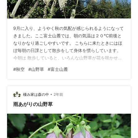
9月に入り、ようやく秋の気配が感じられるようになって
きました。ここ富士山麓では、朝の気温は２０℃前後と
なりかなり過ごしやすいです。 こちらに来たときにはほ
ぼ毎朝の日課として散歩をして身体を慣らしています。
今朝は 散歩していると、いろんな山野草が花を咲かせて
いました。話し合ったように咲きあっているのがなんと
#
秋空
#
山野草
#
富士山麓
も不思議です。 山野草の花は小さく、普通に見ても目立
たないので通り過ぎるのですが、近寄ってみるとそれぞ
れに個性もあり、可憐なものが多いですね。 この小さな
•
白花。可愛いですね。 道端で見るとこんな感じで葉っぱ
棲み家は森の中
2年前
類に隠れてしまいます。 こちらは不思議な形のピンクの
雨あがりの山野草
小花。 こちらの花は、小さな花が集ま…