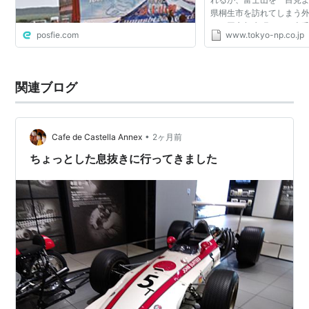
県桐生市を訪れてしまう
る。同市相生町にある上
posfie.com
www.tokyo-np.co.jp
（ふじやました）駅」を
ん）の麓の駅と勘違いす...
関連ブログ
•
Cafe de Castella Annex
2ヶ月前
ちょっとした息抜きに行ってきました