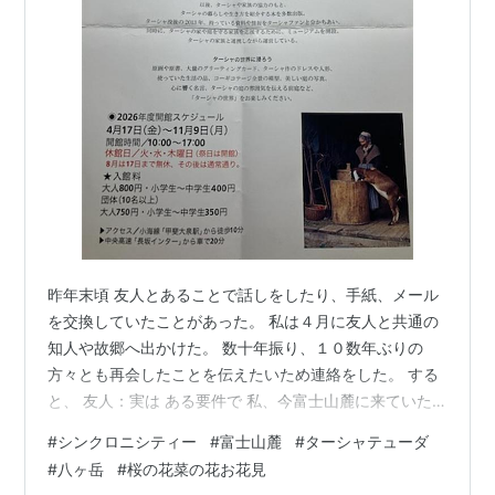
昨年末頃 友人とあることで話しをしたり、手紙、メール
を交換していたことがあった。 私は４月に友人と共通の
知人や故郷へ出かけた。 数十年振り、１０数年ぶりの
方々とも再会したことを伝えたいため連絡をした。 する
と、 友人：実は ある要件で 私、今富士山麓に来ていた
の。 たまたま立ち寄ったお店にターシャ ティーダさんの
#
シンクロニシティー
#
富士山麓
#
ターシャテューダ
ミュージーアムのチラシがあり それをひとみさんに送ろ
#
八ヶ岳
#
桜の花菜の花お花見
うと思っていたんです。 お礼にポストカードも一緒に入