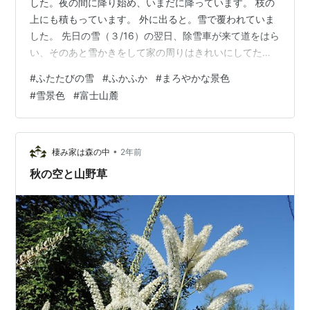
した。夜の間に降り始め、いまだに降っています。 枝の
上にも積もっています。 外に出ると。雪で覆われていま
した。 先日の雪（３/16）の翌日、除雪車が来て道をはら
い、そのあと雪かきをして家の周りはきれいにしてたん
ですがね。しかも結構きつかった。 今日の雪は、ふかふ
#
ふたたびの雪
#
ふかふか
#
まろやかな景色
か。 山脈もきれいにつながっている。 道も車もふたたび
#
雪景色
#
富士山麓
雪の中。 積もって垂れて。 小枝の上にも。水分が多そう
です。 周りは深い雪でふかふかに。 灯りがホッとさせて
くれます。 すべての輪郭が覆われて、丸く柔らかく覆わ
れて。別世界のように。 雪帽子も埋もれてしまった。 同
•
棲み家は森の中
2年前
じ雪景色なのですが、…
秋の空と山野草