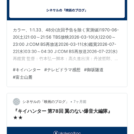
カラー、1:1.33、48分(次回予告を除く実測値)1970-06-
20(土)21:00～21:56 TBS放映2026-03-10(火)22:00～
23:00 J:COM BS再放送2026-03-11(水)鑑賞2026-07-
22(水)03:30～04:30 J:COM BS再放送2026-07-22(水)
再鑑賞 監督：竹本弘一脚本：高久進出演：丹波哲郎、野
際陽子、谷隼人、大川栄子、千葉真一、深江章喜、堀井
#
キイハンター
#
テレビドラマ感想
#
御坂隧道
永子、ミスター珍、八名信夫、他（川口浩は出演なし）
#
富士山麓
【あらすじ、ネタバレあり】海外から日本に提供される
国際警察の暗号解読コンピュータを積んだ小型飛行機
が、富士山近くのタキガハラ高原に向か…
•
シネサルの「映画のブログ」
7ヶ月前
『キイハンター 第78回 翼のない爆音大編隊』
★★