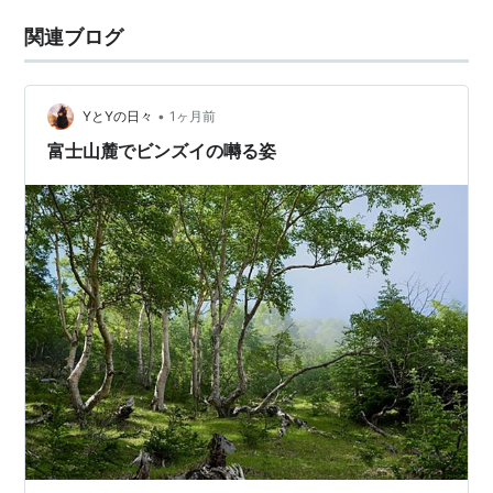
関連ブログ
•
YとYの日々
1ヶ月前
富士山麓でビンズイの囀る姿