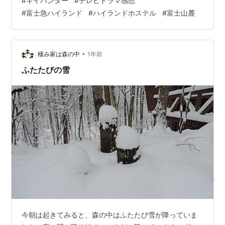
#
キイハンター
#
テレビドラマ感想
二、高須賀夫至子、鶴見丈二、根岸一正、佐々木梨里、
#
富士急ハイランド
#
ハイランドホステル
#
富士山麓
福山象三、他（丹波哲郎と千葉真一は出演なし） 【あら
すじ、ネタバレあり】考古学者のカミシロ博士（鶴見丈
二）のチームが富士山麓の遺跡発掘現場…
•
棲み家は森の中
1年前
ふたたびの雪
今朝は起きてみると、森の中はふたたび雪が降っていま