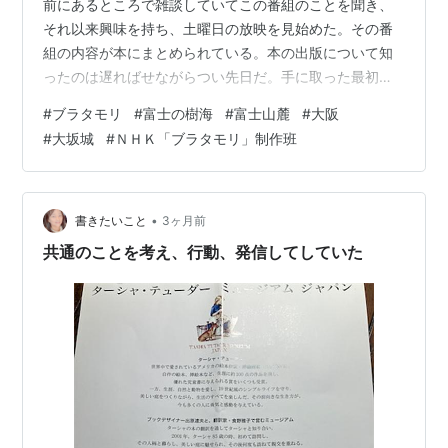
前にあるところで雑談していてこの番組のことを聞き、
それ以来興味を持ち、土曜日の放映を見始めた。その番
組の内容が本にまとめられている。本の出版について知
ったのは遅ればせながらつい先日だ。手に取った最初の
本がこれ。シリーズの第10弾である。標題の一行が長く
#
ブラタモリ
#
富士の樹海
#
富士山麓
#
大阪
なるので省略したが、本書はＮＨＫ「ブラタモリ」制作
#
大坂城
#
ＮＨＫ「ブラタモリ」制作班
班の監修による出版である。 ネット検索すると、現時点
（2021.1)で第18弾まで出版されていて、一番最初が2016
年7月、本書が2017年9月。最新の第18作は2019年3月刊
行である。 番組放送の内容を視聴すると、探訪先の現場
•
書きたいこと
3ヶ月前
レポートが臨場感に…
共通のことを考え、行動、発信してしていた