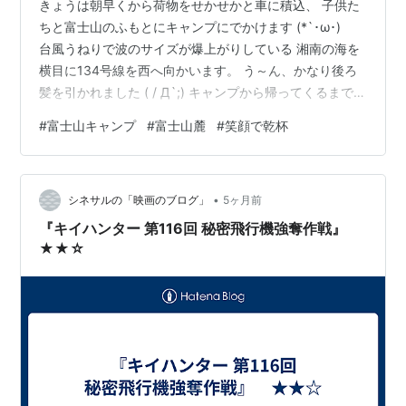
きょうは朝早くから荷物をせかせかと車に積込、 子供た
ちと富士山のふもとにキャンプにでかけます (*`･ω･)ゞ
台風うねりで波のサイズが爆上がりしている 湘南の海を
横目に134号線を西へ向かいます。 う～ん、かなり後ろ
髪を引かれました ( / Д`;) キャンプから帰ってくるまで、
波よ残っててくれ (>ㅅ<) そこから… ちょこちょこと周辺
#
富士山キャンプ
#
富士山麓
#
笑顔で乾杯
観光をおこないつつ、キャンプ場に到着 まずは明るいう
ちにテントの設営 ^^ サイトから見る富士山、普段より全
然でけーっ ∑(OωO …なんか感動するなぁ～ サイト内の
•
設営がひと通り完了したら、各自シャワーへ ^^ トイレも
シネサルの「映画のブログ」
5ヶ月前
シャワーもめちゃめちゃキレイなのがい…
『キイハンター 第116回 秘密飛行機強奪作戦』
★★☆