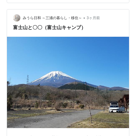
れますね。 知人の００さん お元気そうで安心した。月が
変わったら連絡しようと思っています。 私：そうだった
の、大事なことを終えてお疲れ様でした。 （昨年、贈り
•
みうら日和 ～三浦の暮らし・移住～
3ヶ月前
物と手紙と一緒にターシャ…
富士山と〇〇（富士山キャンプ）