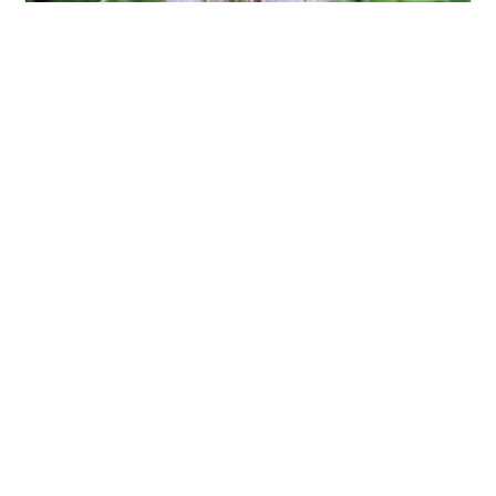
今朝は、昨日からの長雨がひと休み、晴れ間が広がって
いました。さっそく森の中の散策に出かけました。 朝の
陽が森の中を明るく照らしています。 散策路沿いに見た
山野草。久しぶりの雨露に当たって元気を取り戻してい
ました。 道沿いに普通に咲いているホタルブクロ。 よく
見るヨモギの花にも梅雨の雫が。 こちらでは、露の玉が
#
雨あがり
#
山野草
#
富士山麓
#
露の造形
葉の上に連なっています。 しっぽの穂をつくる小花が綺
麗です。オカトラノオ 小花が欄に似ている様な。 咲くと
華やかになるかも。 ではまた。
•
棲み家は森の中
2年前
今朝の雪