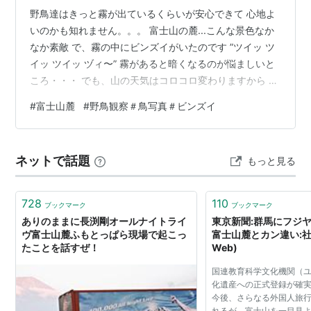
野鳥達はきっと霧が出ているくらいが安心できて 心地よ
いのかも知れません。。。 富士山の麓...こんな景色なか
なか素敵 で、霧の中にビンズイがいたのです ”ツイッ ツ
イッ ツイッ ヅィ〜” 霧があると暗くなるのが悩ましいと
ころ・・・ でも、山の天気はコロコロ変わりますから こ
んな風に日が射すこともあるのです 黒い瞳に光が見えま
#
富士山麓
#
野鳥観察＃鳥写真＃ビンズイ
す ～～＊＊＊～～～＊～～～～～＊・＊～～～～～＊～
～～～～＊・＊～～～～～＊～～～＊＊＊～～ そして明
日は この鳥...撮ったけど「もう一度チャンスをちょうだ
ネットで話題
もっと見る
い！」 って言いたい∧( 'Θ' )∧！！！。。。 ランキング参
加中写真・カメラ ランキング参加中野鳥観察 ランキ…
728
110
ブックマーク
ブックマーク
ありのままに長渕剛オールナイトライ
東京新聞:群馬にフジ
ヴ富士山麓ふもとっぱら現場で起こっ
富士山麓とカン違い:社
たことを話すぜ！
Web)
国連教育科学文化機関（
化遺産への正式登録が確
今後、さらなる外国人旅
れるが、富士山を一目見