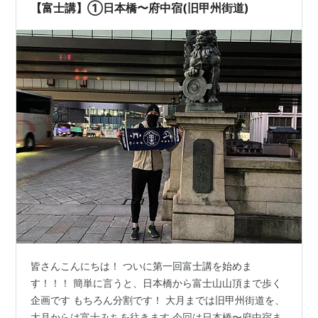
着実に自分の足で歩いているので感動します よくある…
【富士講】①日本橋〜府中宿(旧甲州街道)
皆さんこんにちは！ ついに第一回富士講を始めま
す！！！ 簡単に言うと、日本橋から富士山山頂まで歩く
企画です もちろん分割です！ 大月までは旧甲州街道を、
大月からは富士みちを往きます 今回は日本橋〜府中宿ま