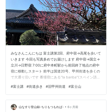
みなさんこんにちは 富士講第2回、府中宿→高尾を歩いて
いきます 今回も写真多めでお届けします 府中宿→国立→
立川→日野宿 7:00に府中本町駅から前回終了地点の府中
宿に移動しスタート 前半は国道20号、甲州街道を歩くの
で大通り沿いです 番場宿にある’’la banba''(スペイン語で
ダンス)のセンスよ そもそも、東京の西部の地理に明るく
#
富士講
#
街道歩き
#
旧甲州街道
#
富士山
ありません 国分寺、国立、立川、日野、八王子あたりの
位置関係が難しい 今日は上記の道順で歩いてる、らしい
国道沿いなので雰囲気も似ているし、この辺の大学に通
•
っていると詳しくなりそう 富士山が近くなってきている
山なすり登山録-ちりもつもれば-
6ヶ月前