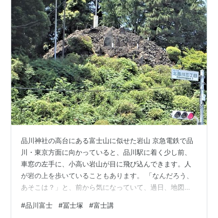
品川神社の高台にある富士山に似せた岩山 京急電鉄で品
川・東京方面に向かっていると、品川駅に着く少し前、
車窓の左手に、小高い岩山が目に飛び込んできます。人
が岩の上を歩いていることもあります。 「なんだろう、
あそこは？」と、前から気になっていて、過日、地図を
頼りに自転車で見に行ってきました。 目次 「品川富士」
#
品川富士
#
冨士塚
#
富士講
というミニチュア富士山 １合目から９合目まである！ 何