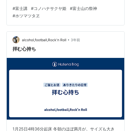
神社の奥宮がふたつ鎮座していて、そこに到達した登山
#
富士講
#
コノハナサクヤ姫
#
富士山の祭神
者たちは、やはり「せっかくだから」と順番を待って参
#
ホツマツタヱ
拝し、神妙に手を合わせます。 日本人は往々にして頭を
垂れる対象の神仏に対して、その「正体」を頓着するこ
とがないのですが、「冨士の大神」についても、それ以
上を知ろうとすることは殆ど無いようです。 富士山には
•
alcohol,football,Rock'n Roll
3年前
現在四つの登拝道がありますが、登山口にはすべて浅…
拝む心持ち
1月25日4時36分起床 冬朝のほぼ満月が、サイズも大き