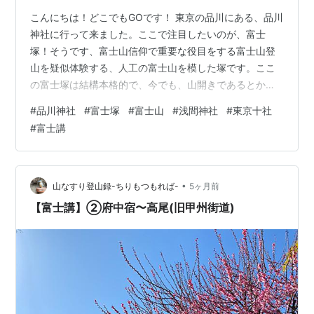
こんにちは！どこでもGOです！ 東京の品川にある、品川
神社に行って来ました。ここで注目したいのが、富士
塚！そうです、富士山信仰で重要な役目をする富士山登
山を疑似体験する、人工の富士山を模した塚です。ここ
の富士塚は結構本格的で、今でも、山開きであるとか、
ちゃんと富士講の方が神事をやっておられます。ちょっ
#
品川神社
#
富士塚
#
富士山
#
浅間神社
#
東京十社
と、見てみましょうか！ 目 次 1. 品川神社とは 2. 双龍鳥
#
富士講
居がすごい！ 3. 本殿、神楽殿 4. 富士山の所有者は浅間
大社 5. 富士講（ふじこう）が富士塚を作った 6. 富士塚
について 7. いよいよ富士山登山 8. 品川神社へ行ってみよ
う！ 9. まとめ 10. 基本情報 関連記事 1.…
•
山なすり登山録-ちりもつもれば-
5ヶ月前
【富士講】②府中宿〜高尾(旧甲州街道)