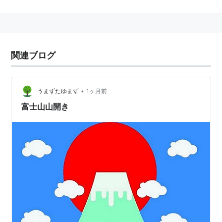
関連ブログ
•
うまずたゆまず
1ヶ月前
富士山山開き