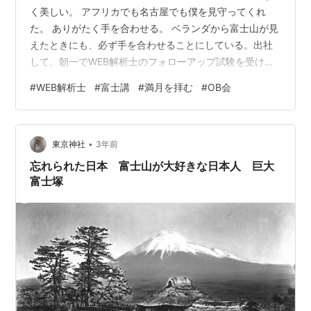
く美しい。 アフリカでも名古屋でも僕を見守ってくれ
た。 ありがたく手を合わせる。 ベランダから富士山が見
えたときにも、必ず手を合わせることにしている。出社
して、朝一でWEB解析士のフォローアップ試験を受け
る。 23年分の受検をすっかり失念していた。 会費は支払
#
WEB解析士
#
富士講
#
満月を拝む
#
OB会
い済みなので、アラートが来た次第。 しばらくその領域
の仕事に携わってないので心配していたが、8割取れて終
了。 見てないうちに試験のレベルが下がったのかな。さ
•
て、夜は元出向先のOBとの月1飲み会。 焼き鳥＠神田の
東京神社
3年前
名店に伺い堪能。 時間も早かったのでもう1軒、激渋居酒
忘れられた日本 富士山が大好きな日本人 巨大
屋を立ち寄って帰る。…
富士塚