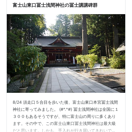
富士山東口冨士浅間神社の冨士講講碑群
8/24 須走口５合目を歩いた後、富士山東口本宮冨士浅間
神社に寄ってみました。 (#^.^#) 冨士浅間神社は全国に１
３００もあるそうですが、特に富士山の周りに多くあり
ます。その中で、この富士山東口冨士浅間神社は最大級
だと思います。しかも、手入れが行き届いてきれいで