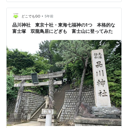
のための岩山なんでしょう？ だれが造ったの？ それ、ど
ういうグループなの？ 富士講って？ 冨士塚を造った理由
•
は？ 女性も高齢者も実際に登ったと同じ御利益を・・・
どこでもGO
5年前
７月に山開き 富士塚はなぜここに？ ほかには？ どんな
品川神社 東京十社・東海七福神の1つ 本格的な
人が登るの？ 「品川富…
富士塚 双龍鳥居にどぎも 富士山に登ってみた