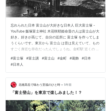
忘れられた日本 富士山が大好きな日本人 巨大富士塚 -
YouTube 飯塚富士神社 木花咲耶姫命昔の人は富士山が大
好き。好きが高じて、自分の近所に 富士塚 を作ってしま
うくらいです。東京から 富士山 は昔は見えていて、もの
すごく身近な存在だったんでしょうね。金町駅 近くの 神
社 です。
#
富士塚
#
富士講
#
富士山
#
金町
#
葛飾
#
日本
#
日本人
•
北穂高岳で味わう至福のひと時
5年前
「富士登山」を東京で楽しみました！？