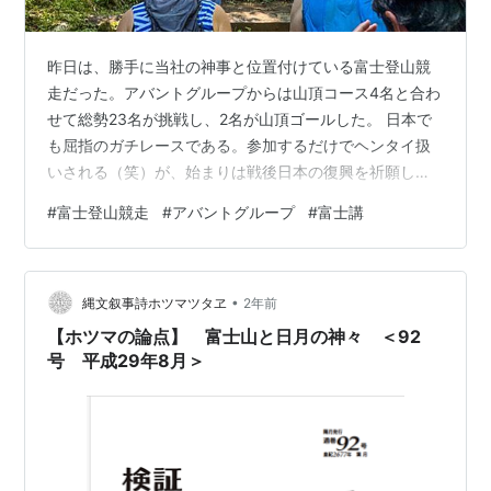
昨日は、勝手に当社の神事と位置付けている富士登山競
走だった。アバントグループからは山頂コース4名と合わ
せて総勢23名が挑戦し、2名が山頂ゴールした。 日本で
も屈指のガチレースである。参加するだけでヘンタイ扱
いされる（笑）が、始まりは戦後日本の復興を祈願し
て、江戸時代に栄えた富士講の古道をたどり、富士山頂
#
富士登山競走
#
アバントグループ
#
富士講
浅間大社奥宮を目指す由緒正しき神事である。 春日大社
の権宮司だった日本文化の権威、岡本彰夫先生からは、
ちゃんと精進潔斎（神事などに際して身を清めること）
•
して装束（白装束が基本）を整えてやりなさいと叱られ
縄文叙事詩ホツマツタヱ
2年前
たこともある。が、当社の正装はオールブラックス。
【ホツマの論点】 富士山と日月の神々 ＜92
（汗） この10年で、入山規制や有料化など富士…
号 平成29年8月＞