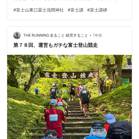
す。 社殿の裏が崖になっていますが、宝永の噴火で堆積
#
富士山東口冨士浅間神社
#
富士講
#
富士講碑
された降灰の山だと「ブラタモリ」で説明されていまし
た。 ↓ 物凄い量の灰が辺りを埋めたのです。それでも、
重機などない昔の人は人力だけで社殿を掘り起こし再建
•
したのです。信じられません。 社殿の脇から富士山への
THE RUNNING 走ること 経営すること
1年前
登山道、須走口登山道につながっています。 そこには、
第７８回、運営もガチな富士登山競走
冨士講講碑群もあります。…