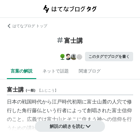
はてなブログ トップ
富士講
このタグでブログを書く
言葉の解説
ネットで話題
関連ブログ
富士講
(
一般
)
【
ふじこう
】
日本の戦国時代から江戸時代初期に富士山麓の人穴で修
行した角行藤仏という行者によって創唱された
富士信仰
のこと。広義では富士山とそこに住まう神への信仰を行
解説の続きを読む
うための講社のことまでを指す。