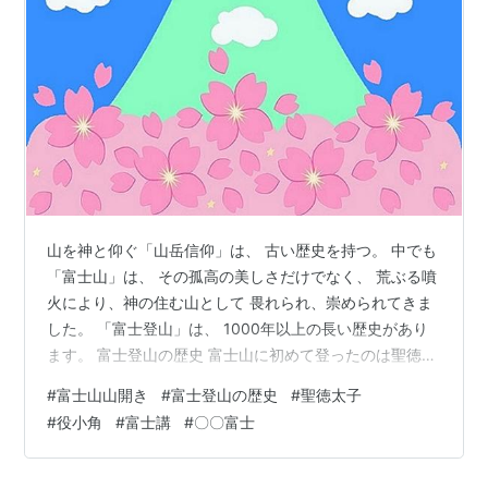
山を神と仰ぐ「山岳信仰」は、 古い歴史を持つ。 中でも
「富士山」は、 その孤高の美しさだけでなく、 荒ぶる噴
火により、神の住む山として 畏れられ、崇められてきま
した。 「富士登山」は、 1000年以上の長い歴史があり
ます。 富士登山の歴史 富士山に初めて登ったのは聖徳太
子⁉ 役小角（えんのおづぬ）が海の上を走ってやってき
#
富士山山開き
#
富士登山の歴史
#
聖徳太子
た⁉ 江戸時代の「富士講」（ふじこう） 全国には400を
#
役小角
#
富士講
#
〇〇富士
超える「〇〇富士」がある 富士山の山開き 吉田ルート
［令和8(2026)年7月1日～9月10日］ 静岡側ルート［富
士宮口･御殿場口：7/10-9/10］［須走口：7/1-9/10］ 北