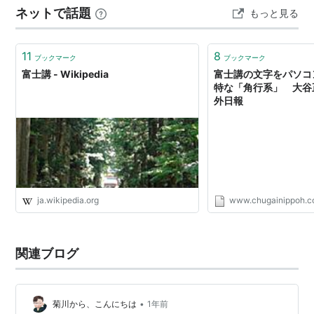
ネットで話題
もっと見る
口本宮冨士浅間神社「富士山開山祭」 富…
11
8
ブックマーク
ブックマーク
富士講 - Wikipedia
富士講の文字をパソコン
特な「角行系」 大谷正
外日報
ja.wikipedia.org
www.chugainippoh.co
関連ブログ
•
菊川から、こんにちは
1年前