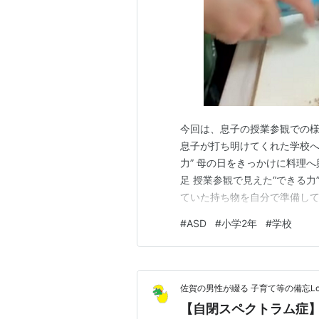
今回は、息子の授業参観での
息子が打ち明けてくれた学校へ
力” 母の日をきっかけに料理
足 授業参観で見えた“できる力
ていた持ち物を自分で準備して
ニトマトの苗植えでした。先
#
ASD
#
小学2年
#
学校
れ、丁寧に苗を植える様子を見
いる姿を見て、改めて通常学級
佐賀の男性が綴る 子育て等の備忘Log
【自閉スペクトラム症