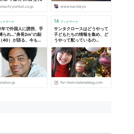
omachi.yomiuri.co.jp
www.tue.tokyo
14
ックマーク
ブックマーク
2年で外国人に誘拐、手
サンタクロースはどうやって
縛られ…“身長2m”の副
子どもたちの情報を集め、ど
（40）が語る、今も消
うやって配っているの
い幼少期のトラウマ「夜
か・・・小学２年の娘の一問
公園で声をかけられ
一答。 - For Mom -すべて
」 | 文春オンライン
のお母さんへのメッセージ-
unshun.jp
for-mom.hatenablog.com