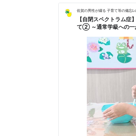
佐賀の男性が綴る 子育て等の備忘Log
【自閉スペクトラム症
て② ～通常学級への一