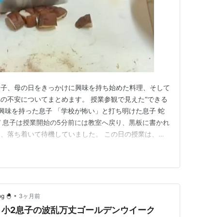
様子、母の日をきっかけに興味を持ち始めた料理、そして
の不安についてまとめます。 授業参観で見えた“できる
へ興味を持った息子 「学校が怖い」と打ち明けた息子 蛇
” 息子は授業開始の5分前には教室へ戻り、黒板に書かれ
、落ち着いて待機していました。 この日の授業は、ミ
生の指示をしっかり聞きながら外へ移動し、鉢に土を入
ることができました。 授業の流れに沿って行動できて
への転籍申請を進…
•
 🐣
3ヶ月前
】小2息子の波乱万丈ゴールデンウイーク