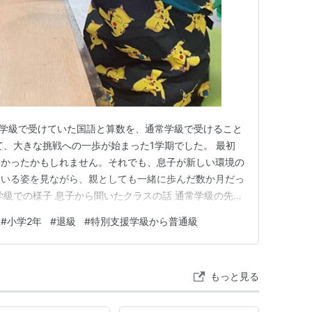
援学級で受けていた国語と算数を、通常学級で受けること
て、大きな挑戦への一歩が始まった1学期でした。 最初
きかったかもしれません。それでも、息子が新しい環境の
ている姿を見ながら、親としても一緒に歩んだ数か月だっ
学級での様子 息子から聞いたクラスの話 通常学級の先生
ルでのトラブル 学習面について考えたこと 特別支援学級
#
小学2年
#
退級
#
特別支援学級から普通級
え 私の考え 妻と私の違い 息子の変化 退級の決断 今後
子…
もっと見る