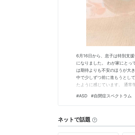
6月16日から、息子は特別支
になりました。 わが家にとっ
は期待よりも不安のほうが大
中で少しずつ前に進もうとし
たように感じています。 通常
から聞いた様子 7月1日 プー
#
ASD
#
自閉症スペクトラム
の先生からのアドバイス 妻の考
について 通常学級での様子 息
ネットで話題