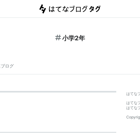
小学2年
連ブログ
はてな
はてな
はてな
Copyrig