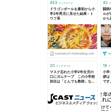
453
42
ブックマーク
ドラゴンボールを最初から小
闘病
学2年男児に見せた結果 - ト
ルが
ウフ系
から
夏鈴
kaishaku01.hatenablog.com
to
20
18
ブックマーク
ブ
マスク忘れた小学2年女児の
小学
口にガムテープ この小学校
拶は
担任は「とんでも教師」なの
です
か
係 |