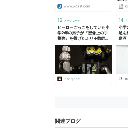
www.j-cast.com
k
16
14
ブックマーク
ブ
ヒーローごっこをしていた小
小学
学2年の男子が『想像上の手
足を
榴弾』を投げたふり→教師が
島淳
見つけて停学に : らばQ
えな
中の
て…
labaq.com
b
関連ブログ