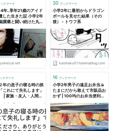
30
ブックマーク
ブックマーク
14年､享年21歳のアイド
小学2年に最初からドラゴン
遺した生きた証 小学2年
ボールを見せた結果（その
脳腫瘍と闘い続けた丸山
後） - トウフ系
の人生
yokeizai.net
kaishaku01.hatenablog.com
16
ックマーク
ブックマーク
２年の息子の寝る時の挨
小学2年男子の遠足お弁当🍙
「これにて失礼します」
たまにだから敢えて市販品お
。 | 家族・友人・人間関
かず | 100均のお弁当便利ア
 発言小町
イテム - 🍀tue-noie