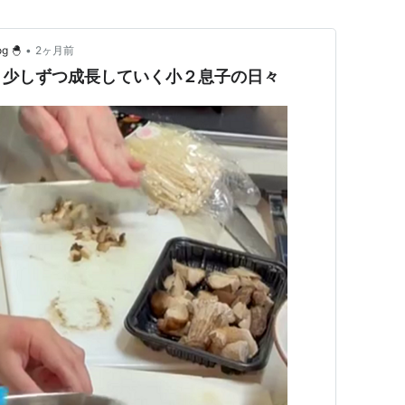
•
 🐣
2ヶ月前
】少しずつ成長していく小２息子の日々