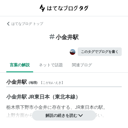
はてなブログ トップ
小金井駅
このタグでブログを書く
言葉の解説
ネットで話題
関連ブログ
小金井駅
(
地理
)
【
こがねいえき
】
小金井駅 JR東日本（東北本線）
栃木県
下野市
小金井
に存在する、
JR東日本
の駅。
上野方面から来てこの駅で折り返す列車も多い。
解説の続きを読む
＊
類似駅名
の注意＊