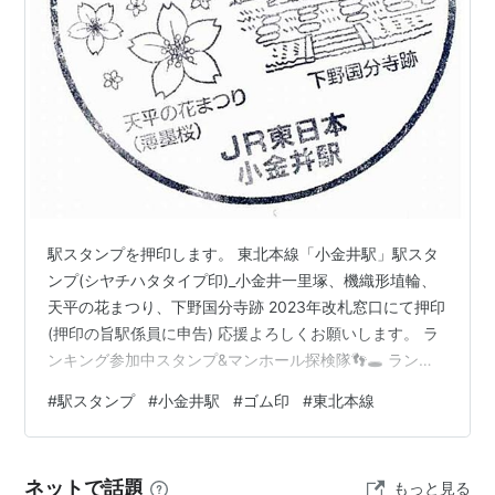
↑上段続き
…
池袋駅
−
赤羽駅
−
大宮駅
…
久喜駅
…
栗橋
駅
…
古河駅
…
小山駅
←「
小金井駅
」→
自治医大駅
…
宇
都宮駅
…
■
横須賀線
直通（
大崎駅
以遠）…（至・
逗子駅
鎌
倉駅
大船駅
横浜駅
新川崎駅
武蔵小杉駅
)
○
リスト
：
駅キーワード
○
リスト
：
駅つきキーワード
駅スタンプを押印します。 東北本線「小金井駅」駅スタ
ンプ(シヤチハタタイプ印)_小金井一里塚、機織形埴輪、
天平の花まつり、下野国分寺跡 2023年改札窓口にて押印
(押印の旨駅係員に申告) 応援よろしくお願いします。 ラ
ンキング参加中スタンプ&マンホール探検隊👣🕳️ ランキ
ング参加中gooからきました ランキング参加中【公式】
#
駅スタンプ
#
小金井駅
#
ゴム印
#
東北本線
2025年開設ブログ
ネットで話題
もっと見る