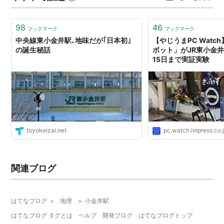
98
46
ブックマーク
ブックマーク
中央線東小金井駅､地味だが｢日本初｣
【やじうまPC Watc
の誕生秘話
ボット」がJR東小金井
15日まで実証実験
toyokeizai.net
pc.watch.impress.co.
関連ブログ
はてなブログ
>
地理
>
小金井駅
はてなブログ タグとは
ヘルプ
開発ブログ
はてなブログトップ