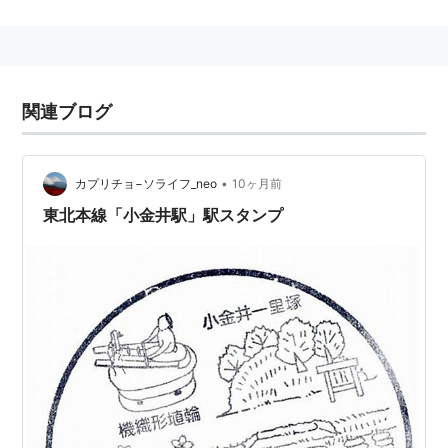
湘南新宿ライン
が走り出したため、
新宿
などでも
「
小金井
行き」の電車を見かけるようになったが、
東京
で
小金井
といえば
小金井市
のことなので、行き
先を見て戸惑う人もいるようだ。
関連ブログ
東京都小金井市
には、
JR中央線
「
武蔵小金井駅
」・
「
東小金井駅
」、
西武多摩川線
の「
新小金井駅
」が
ある。
東京都
小平市
に
西武新宿線
の「
花小金井駅
」
•
カプリチョ−ソライフ_neo
10ヶ月前
がある。
東北本線「小金井駅」駅スタンプ
■
宇都宮線
上野駅
…
赤羽駅
…
浦和駅
…
大宮駅
…
久喜駅
…
栗橋駅
…
古
河駅
…
小山駅
←「
小金井駅
」→
自治医大駅
…
宇都宮
駅
…
黒磯駅
■
宇都宮線
・
湘南新宿ライン
［
横須賀線
直通］
…
大崎駅
…
渋谷駅
…
新宿駅
…
下段へ↓