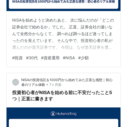
NISAを始めようと決めたあと、 次に悩んだのが「どこの
証券会社で始めるか」でした。 正直、証券会社の違いな
んて全然分からなくて、 調べれば調べるほど迷ってしま
ったのを覚えています。 そんな中で、投資初心者の私が
選んだのが楽天証券です。 今回は、なぜ楽天証券を選ん
だのかを初心者目線で書いてみます。 楽天証券を選んだ
#
投資
#
30代
#
資産運用
#
NISA
#
少額
一番の理由は「100円からできた」こと 私が楽天証券を
選んだ一番の理由は、 投資信託を100円から始められる
ことでした。 NISAに興味はあっても、 いきなり大きな
NISAの投資信託を1000円から始めてみた正直な感想｜初心
お金は出せない 損したときのダメージが怖い まずは試し
•
者のリアル体験
7ヶ月前
てみたい という気持ちが強かった私にとって、 100円か
投資初心者がNISAを始める前に不安だったこと5
らできるの…
つ｜正直に書きます