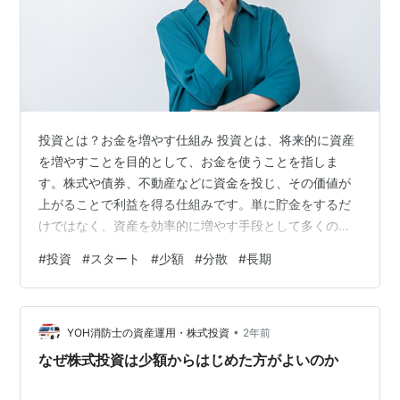
投資とは？お金を増やす仕組み 投資とは、将来的に資産
を増やすことを目的として、お金を使うことを指しま
す。株式や債券、不動産などに資金を投じ、その価値が
上がることで利益を得る仕組みです。単に貯金をするだ
けではなく、資産を効率的に増やす手段として多くの人
に活用されています。 投資の目的とは？なぜ始めるべき
#
投資
#
スタート
#
少額
#
分散
#
長期
なのか 投資を始める目的は人それぞれですが、一般的に
は以下のような理由があります。 老後資金の準備：将来
の生活資金を確保するため。 教育資金の確保：子どもの
•
学費など、将来必要になるお金を計画的に準備する。 資
YOH消防士の資産運用・株式投資
2年前
産の成長：銀行預金だけでは増えにくい資産を効率よく
なぜ株式投資は少額からはじめた方がよいのか
運用する。 インフレ対策：お金の価値が下…