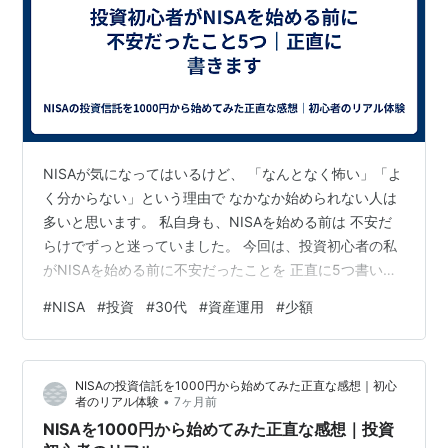
NISAが気になってはいるけど、 「なんとなく怖い」「よ
く分からない」という理由で なかなか始められない人は
多いと思います。 私自身も、NISAを始める前は 不安だ
らけでずっと迷っていました。 今回は、投資初心者の私
がNISAを始める前に不安だったことを 正直に5つ書いて
みます。 これから始めようか迷っている方の 「自分だけ
#
NISA
#
投資
#
30代
#
資産運用
#
少額
じゃなかったんだ」と思ってもらえたら嬉しいです。 不
安① 損するかもしれないのが怖かった 一番大きな不安
は、やっぱりこれでした。 投資＝お金が減る可能性があ
NISAの投資信託を1000円から始めてみた正直な感想｜初心
る 頑張って貯めたお金がなくなるのは怖い 失敗したら後
•
者のリアル体験
7ヶ月前
悔しそう ネットを見ると「損した」「暴落した」という
NISAを1000円から始めてみた正直な感想｜投資
言葉もあって…