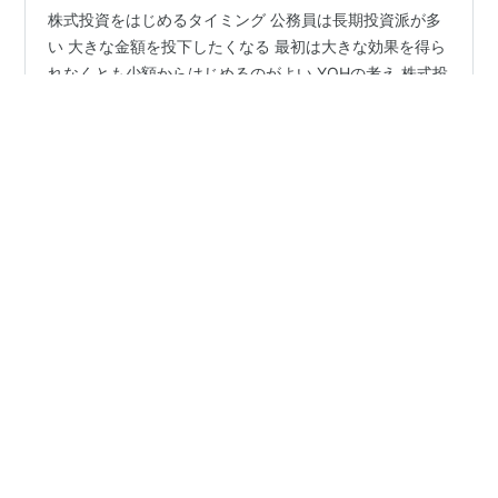
株式投資をはじめるタイミング 公務員は長期投資派が多
い 大きな金額を投下したくなる 最初は大きな効果を得ら
れなくとも少額からはじめるのがよい YOHの考え 株式投
資をはじめるタイミング 株式投資をはじめる年齢として
最も多いのは30代と言われています。これは私の周囲を
見てもそのように感じます。 ・仕事が忙しい ・休日は遊
#
株式投資
#
少額
#
積立額
#
つみたてNISA
#
iDeCo
びや趣味を満喫したい ・お金がそれほどない 20代で働き
#
公務員
#
会社員
はじめる会社員や公務員の多くはこのような状態で株式