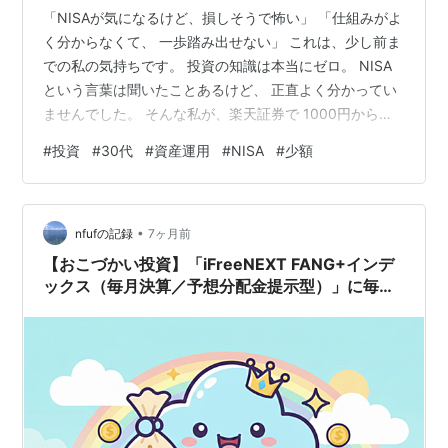
「NISAが気になるけど、損しそうで怖い」 「仕組みがよ
く分からなくて、 一歩踏み出せない」 これは、少し前ま
での私の気持ちです。 投資の知識は本当にゼロ。 NISA
という言葉は聞いたことあるけど、 正直よく分かってい
ませんでした。 そんな私が、楽天証券で 1000円から
NISAの投資信託を始めてみたので、 今回は投資初心者目
#
投資
#
30代
#
資産運用
#
NISA
#
少額
線で、 正直な感想を書いてみます。 これから始めようか
迷っている方の 参考になれば嬉しいです。 NISAを始め
る前に一番怖かったのは、 損するかもしれない というこ
•
とでした。 ・投資＝お金が増える人と減る人がいる ・知
nfufの記録
7ヶ月前
識がないと損しそう ・そもそもNISAの仕組みがよく分…
【おこづかい投資】「iFreeNEXT FANG+インデ
ックス（毎月決算／予想分配金提示型）」に毎日
500円積立てレビュー（2025年12月号）