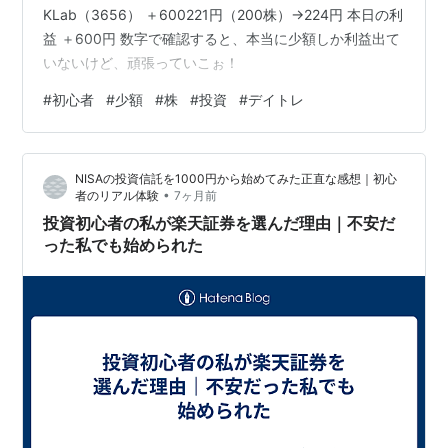
KLab（3656） ＋600221円（200株）→224円 本日の利
益 ＋600円 数字で確認すると、本当に少額しか利益出て
いないけど、頑張っていこぉ！
#
初心者
#
少額
#
株
#
投資
#
デイトレ
NISAの投資信託を1000円から始めてみた正直な感想｜初心
•
者のリアル体験
7ヶ月前
投資初心者の私が楽天証券を選んだ理由｜不安だ
った私でも始められた