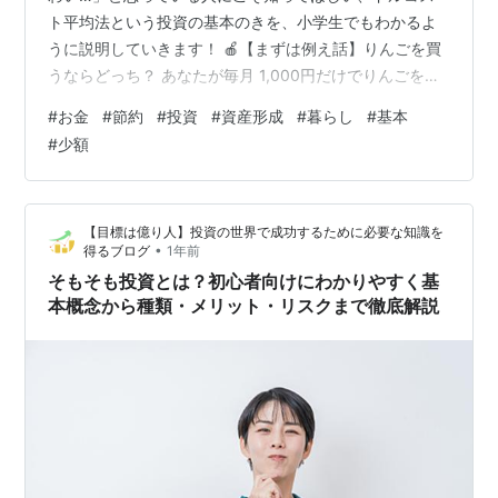
ト平均法という投資の基本のきを、小学生でもわかるよ
うに説明していきます！ 🍎【まずは例え話】りんごを買
うならどっち？ あなたが毎月 1,000円だけでりんごを買
っているとします。 📅1ヶ月目：りんご1個＝100円 → 10
#
お金
#
節約
#
投資
#
資産形成
#
暮らし
#
基本
個 📅2ヶ月目：りんご1個＝50円 → 20個 📅3ヶ月目：り
#
少額
んご1個＝200円 → 5個 📅4ヶ月目：りんご1個＝40円 →
25個 📅5ヶ月目：りんご1個＝100円 → 10個 りんごの値
段は毎月変わるけど、あなたは毎回同じ金額＝1,000円だ
【目標は億り人】投資の世界で成功するために必要な知識を
け使ってるよね？ これが投資で…
•
得るブログ
1年前
そもそも投資とは？初心者向けにわかりやすく基
本概念から種類・メリット・リスクまで徹底解説