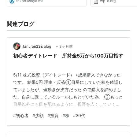
takao.asaya.ma
wp-d.org
関連ブログ
•
tanuron23’s blog
3ヶ月前
初心者デイトレード 所持金5万から100万目指す
5/11 株式投資（デイトレード） ⭐︎成果購入できなかった
です。 結果0円 理由・反省①目星にしていた株を確認し
ていましたが、値動きが夕方だった ので購入を諦めまし
た。自身に課しているルールにもとずいた為。 ②もっと
目星以外にも目を配れるように、視野を広くしていく。
少額やのに0円はダメだろ！たぬき！ また明日頑張りま
#
初心者
#
少額
#
投資
#
株
#
20代
すw