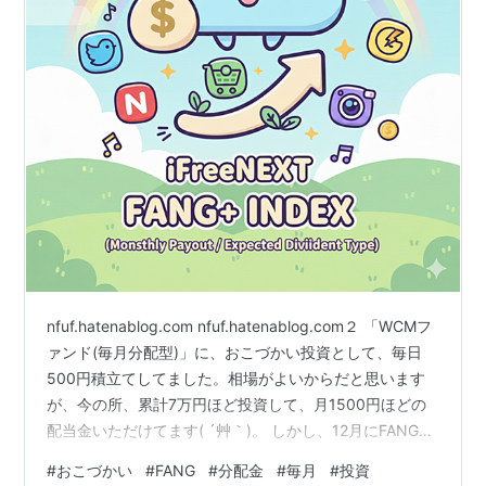
nfuf.hatenablog.com nfuf.hatenablog.com２ 「WCMフ
ァンド(毎月分配型)」に、おこづかい投資として、毎日
500円積立てしてました。相場がよいからだと思います
が、今の所、累計7万円ほど投資して、月1500円ほどの
配当金いただけてます( ´艸｀)。 しかし、12月にFANG＋
の毎月分配型が発売に。手数料の信託報酬が、WCMファ
#
おこづかい
#
FANG
#
分配金
#
毎月
#
投資
ンドより大分と安いので、FANG＋に乗り換える事にしま