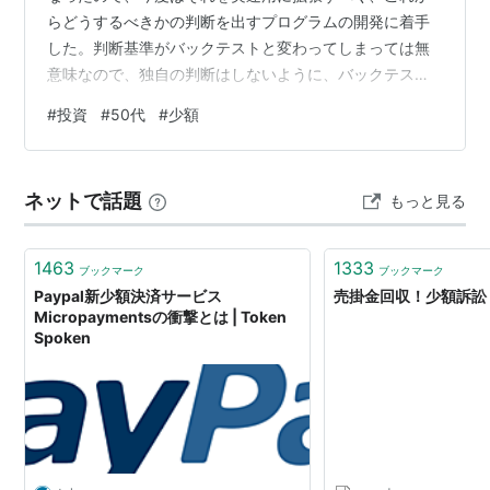
らどうするべきかの判断を出すプログラムの開発に着手
した。判断基準がバックテストと変わってしまっては無
意味なので、独自の判断はしないように、バックテスト
のロジックを使って判断するように慎重に指示を投げ
#
投資
#
50代
#
少額
て、結果の同一性を担保した。この結果、バックテスト
に組み込まれていた売買判断を別モジュールに分けて、
過去の情報を投げたら投資判断を返してくるようなプロ
ネットで話題
もっと見る
グラムを実装した。バックテストでは、過去のデータを1
日ずつ取り込んで投資判断モジュールに投げる、実運用
プログラムではすべてのデータを投げる、という形。…
1463
1333
ブックマーク
ブックマーク
Paypal新少額決済サービス
売掛金回収！少額訴訟
Micropaymentsの衝撃とは | Token
Spoken