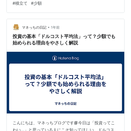
#
積立て
#
少額
した( ´艸｀)。 WCMファンドはそのまま置いておいて、
FANG＋に積立てしていきます( ´艸｀)。 FANG＋（毎月
分配型）に最初に2万5千円を投資、後は毎日500円積立
てで、下…
•
マネっちの日記
1年前
投資の基本「ドルコスト平均法」って？少額でも
始められる理由をやさしく解説
こんにちは、マネっちブログです📘今日は「投資ってこ
わい…」と思っている人にこそ知ってほしい、ドルコス