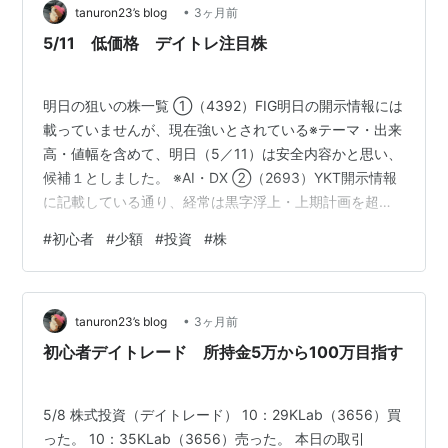
•
tanuron23’s blog
3ヶ月前
5/11 低価格 デイトレ注目株
明日の狙いの株一覧 ①（4392）FIG明日の開示情報には
載っていませんが、現在強いとされている※テーマ・出来
高・値幅を含めて、明日（5／11）は安全内容かと思い、
候補１としました。 ※AI・DX ②（2693）YKT開示情報
に記載している通り、経常は黒字浮上・上期計画を超過
していることと、決算間近のことのあり、短期資金が集
#
初心者
#
少額
#
投資
#
株
まりそうと思い今回の候補としました。 初心者投資家の
たぬきちでした。見ていただいてる方で、『こんな風に
したら〜』等あれば投稿者喜びます。穏やかに見ていた
•
だけたら嬉しいです。
tanuron23’s blog
3ヶ月前
初心者デイトレード 所持金5万から100万目指す
5/8 株式投資（デイトレード） 10：29KLab（3656）買
った。 10：35KLab（3656）売った。 本日の取引