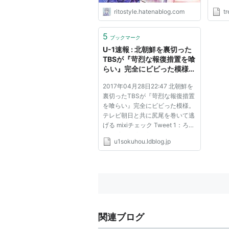
ritostyle.hatenablog.com
tr
5
ブックマーク
U-1速報 : 北朝鮮を裏切った
TBSが『苛烈な報復措置を喰
らい』完全にビビった模様。
テレビ朝日と共に尻尾を巻い
2017年04月28日22:47 北朝鮮を
て逃げる
裏切ったTBSが『苛烈な報復措置
を喰らい』完全にビビった模様。
テレビ朝日と共に尻尾を巻いて逃
げる mixiチェック Tweet 1：ろこ
もこ ★＠＼(^o^)／：
u1sokuhou.ldblog.jp
2017/04/28(金) 18:04:05.38
ID:CAP_USER.net
https://headlines.yahoo.co.jp/art
icle?a=20170428-00520583-
shincho-kr 俗に“人間の盾”と揶...
関連ブログ