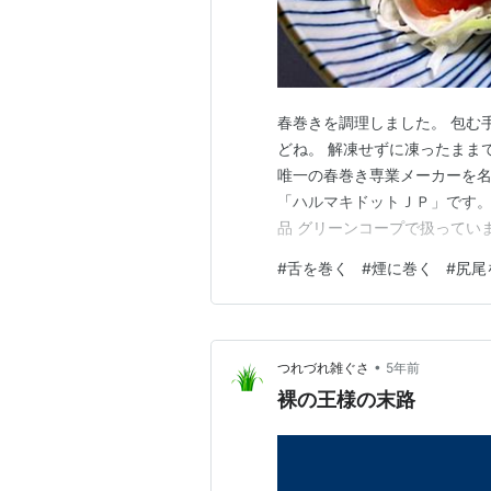
春巻きを調理しました。 包む
どね。 解凍せずに凍ったまま
唯一の春巻き専業メーカーを名
「ハルマキドットＪＰ」です。
品 グリーンコープで扱ってい
いですよね。 ところで「春巻
#
舌を巻く
#
煙に巻く
#
尻尾
立春の新芽を巻いたことで名
身体中に駆け巡る素敵な食べ物
•
つれづれ雑ぐさ
5年前
裸の王様の末路