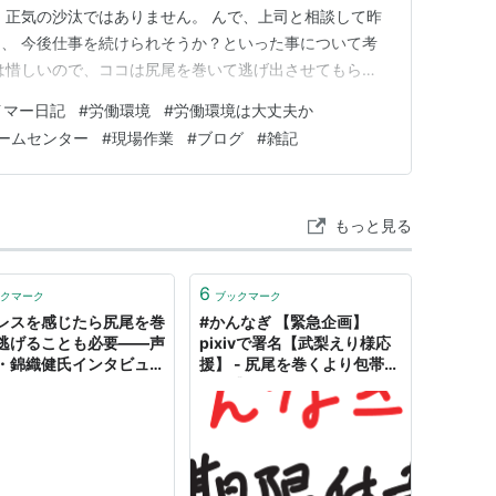
 正気の沙汰ではありません。 んで、上司と相談して昨
、 今後仕事を続けられそうか？といった事について考
は惜しいので、ココは尻尾を巻いて逃げ出させてもらう
くはありませんからね。 ・・・以上、昨日１日を使って
イマー日記
#
労働環境
#
労働環境は大丈夫か
した。
ームセンター
#
現場作業
#
ブログ
#
雑記
もっと見る
6
クマーク
ブックマーク
レスを感じたら尻尾を巻
#かんなぎ 【緊急企画】
逃げることも必要――声
pixivで署名【武梨えり様応
・錦織健氏インタビュー
援】 - 尻尾を巻くより包帯巻
日経トレンディネット
いて逃げるのイラスト -
pixiv