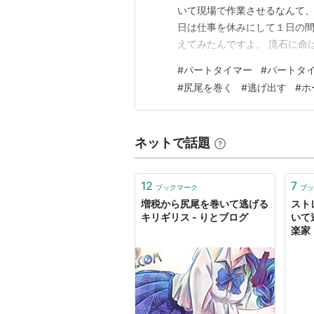
いて現場で作業させるなんて、
日は仕事を休みにして１日の間
えてみたんですよ。 流石に命
事にします。 熱中症で死にた
#
パートタイマー
#
パートタ
考えてみた結果得た、結論で
#
尻尾を巻く
#
逃げ出す
#
ホ
ネットで話題
12
7
ブックマーク
ブッ
増税から尻尾を巻いて逃げる
スト
キリギリス - りとブログ
いて
楽家
- 