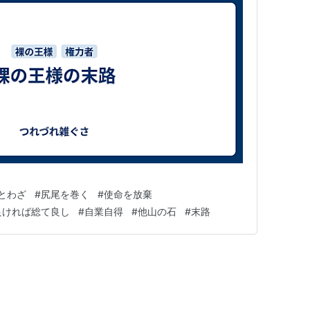
とわざ
#
尻尾を巻く
#
使命を放棄
良ければ総て良し
#
自業自得
#
他山の石
#
末路