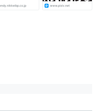
endy.nikkeibp.co.jp
www.pixiv.net