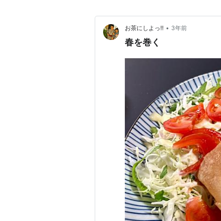
•
お茶にしよっ‼︎
3年前
春を巻く