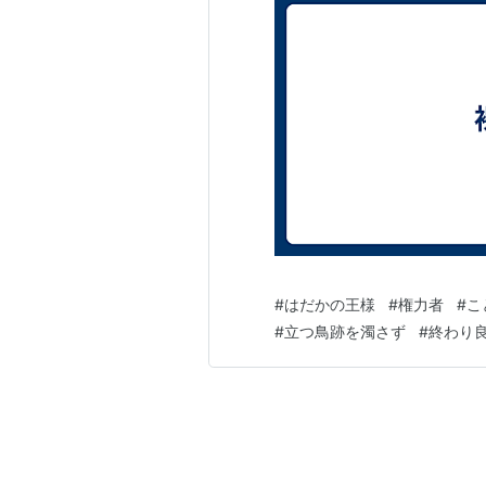
#
はだかの王様
#
権力者
#
こ
#
立つ鳥跡を濁さず
#
終わり