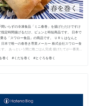
手間いらずの冷凍食品「ミニ春巻」を揚げただけですけ
で指定時間揚げるだけ、ビュンと時短商品です。 日本で
乗る「スワロー食品」の商品です。 ＵＲＬはなんと
 日本で唯一の春巻き専業メーカー 株式会社スワロー食
ます。 あっという間に晩ごはん完成 揚げたてが一番美味
き」って、やはり春を巻くことが名の由来でしょうか。
を巻く
#
くだを巻く
#
とぐろを巻く
付けられ、「春を体に取り込む」まさにフレッシュな風が
です。 発祥が明確…