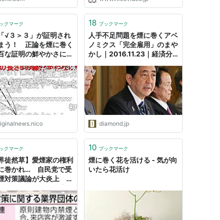
18
ックマーク
ブックマーク
「√３＞３」が証明され
人手不足問題を煙に巻くアベ
まう！ 正論を煙に巻く
ノミクス「完全雇用」のまや
百な証明の鮮やかさに称
かし｜2016.11.23｜経済分
声「初見普通に納得して
析の哲人が斬る！市場トピッ
た」「ナイス屁理屈」
クの深層｜ダイヤモンド・オ
ンライン 森田京平：バー
クレイズ証券 チーフエ
riginalnews.nico
diamond.jp
10
ックマーク
ブックマーク
界徒然草】愛煙家の権利
煙に巻く花を活ける - 気が向
に巻かれ… 自民党で受
いたら花活け
煙対策議論が大炎上 業
体からは規制強化に悲鳴
1/3ページ）