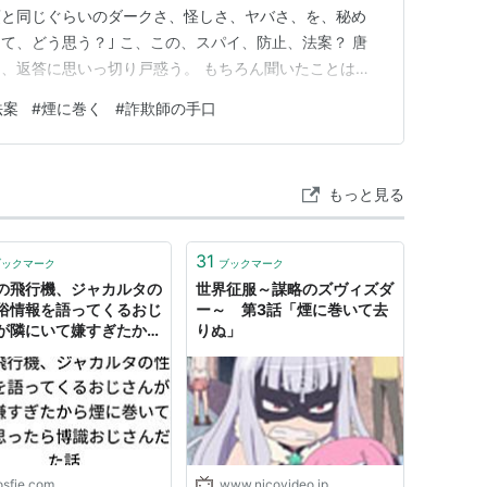
項と同じぐらいのダークさ、怪しさ、ヤバさ、を、秘め
て、どう思う？｣ こ、この、スパイ、防止、法案？ 唐
も、返答に思いっ切り戸惑う。 もちろん聞いたことはあ
かしながら詳しくは存じ上げない。 ｢国家機密に係わる
法案
#
煙に巻く
#
詐欺師の手口
案｣ な、なが(長)っ。 ｢略して『スパイ防止法案』。
を担…
もっと見る
31
ブックマーク
ブックマーク
の飛行機、ジャカルタの
世界征服～謀略のズヴィズダ
俗情報を語ってくるおじ
ー～ 第3話「煙に巻いて去
が隣にいて嫌すぎたから
りぬ」
巻いてやろうと思ったら
おじさんだった話
osfie.com
www.nicovideo.jp