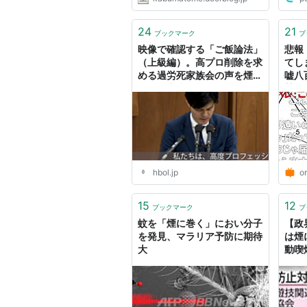
24
21
ブックマーク
ブ
映像で確認する「ご飯論法」
悲報
（上級編）。高プロ削除を求
てし
める過労死家族会の声を煙に
嘘八
巻いた安倍答弁の姑息さ «
賛の
ハーバー・ビジネス・オンラ
もう
イン
hbol.jp
o
15
12
ブックマーク
ブ
蚊を「煙に巻く」におい分子
【政
を発見、マラリア予防に期待
は煙
大
動喫
界団
も（