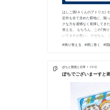
はしご酒(Ａくんのアトリエ) 
定外も全て含めた窮地に、陥
クな力を遺憾なく発揮してきた手
替える。 もちろん、この｢掏
いてタチが悪い。 ナゼなら、
き込み、巧みに絡ませつつ、
#
掏り替える
#
煙に巻く
#
隠
合にズラして逃げ切りを図る
る、クソガエルだからである。
•
ぽちと懸賞と日常
3年前
ぽちでございまーすと