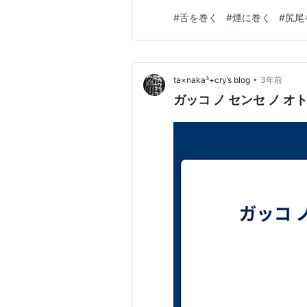
いですよね。 ところで「春巻
#
舌を巻く
#
煙に巻く
#
尻尾
立春の新芽を巻いたことで名
身体中に駆け巡る素敵な食べ物
•
ta×naka³+cry’s blog
3年前
ガッコ ノ センセ ノ オトモ