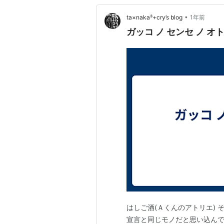
•
ta×naka³+cry’s blog
1年前
ガッコ ノ センセ ノ オトモ
はしご酒(Ａくんのアトリエ) そ
宣言と同じモノだと思い込ん