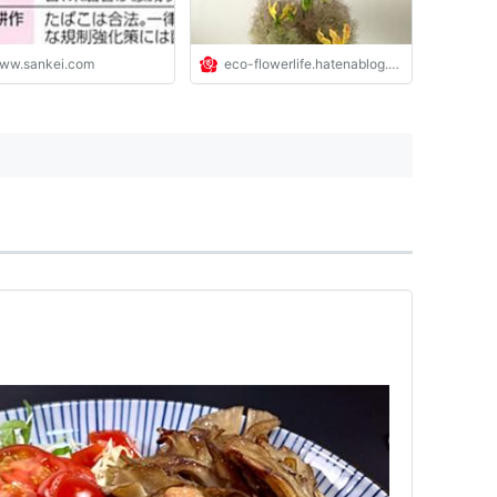
ww.sankei.com
eco-flowerlife.hatenablog.com