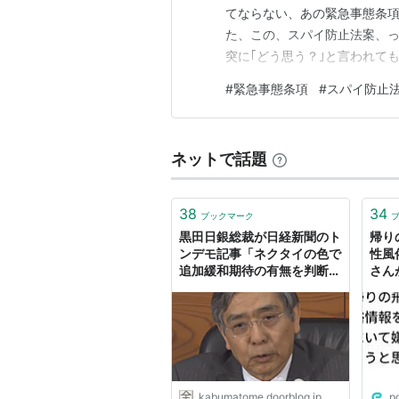
てならない、あの緊急事態条
た、この、スパイ防止法案、っ
突に｢どう思う？｣と言われて
る。聞いたことはあるが、恥ず
#
緊急事態条項
#
スパイ防止
スパイ行為等の防止に関する法律
国家権力の悪しき暴走の歯止め
ネットで話題
38
34
ブックマーク
黒田日銀総裁が日経新聞のト
帰り
ンデモ記事「ネクタイの色で
性風
追加緩和期待の有無を判断」
さん
を煙に巻いてグレーのネクタ
煙に
イで登場 : 市況かぶ全力２階
博識
建
kabumatome.doorblog.jp
p