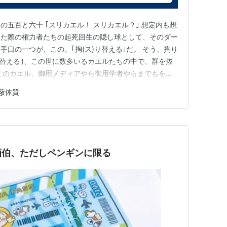
その五百と六十 ｢スリカエル！ スリカエル？｣ 想定内も想
った際の権力者たちの起死回生の隠し球として、そのダー
口の一つが、この、｢掏(ス)り替える｣だ。 そう、掏り
り替える｣、この世に数多いるカエルたちの中で、群を抜
このカエル、御用メディアやら御用学者やらまでもを抱
一般ピーポーたちの目を、肝心要のド真ん中から上手い具
蔽体質
という、トンでもなくオキテ破りのクソ戦法を得意とす
 では、ナ…
画伯、ただしペンギンに限る