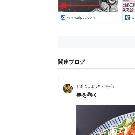
www.afpbb.com
w
関連ブログ
•
お茶にしよっ‼︎
3年前
春を巻く