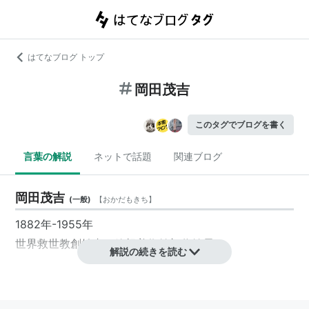
はてなブログ トップ
岡田茂吉
このタグでブログを書く
言葉の解説
ネットで話題
関連ブログ
岡田茂吉
(
一般
)
【
おかだもきち
】
1882年-1955年
世界救世教創始者。
箱根美術館
初代館長
解説の続きを読む