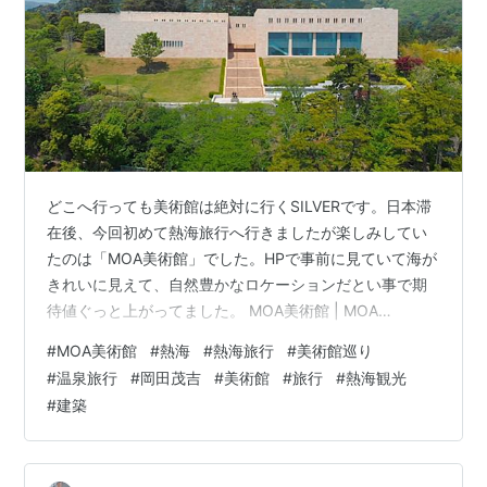
どこへ行っても美術館は絶対に行くSILVERです。日本滞
在後、今回初めて熱海旅行へ行きましたが楽しみしてい
たのは「MOA美術館」でした。HPで事前に見ていて海が
きれいに見えて、自然豊かなロケーションだとい事で期
待値ぐっと上がってました。 MOA美術館 | MOA
MUSEUM OF ART | MOA MUSEUM OF ART MOA美術館
#
MOA美術館
#
熱海
#
熱海旅行
#
美術館巡り
は熱海駅からバスもありましたし、タクシーでも５分く
#
温泉旅行
#
岡田茂吉
#
美術館
#
旅行
#
熱海観光
らいの距離なので山の中にあるもののアクセスは悪くあ
#
建築
りません。運転している方の道の細さは大変そうでした
がｗ 駅方面からでも歩けない距離ではないですがかなり
高い位置にありますし登山ばりにしんどいので交通機関