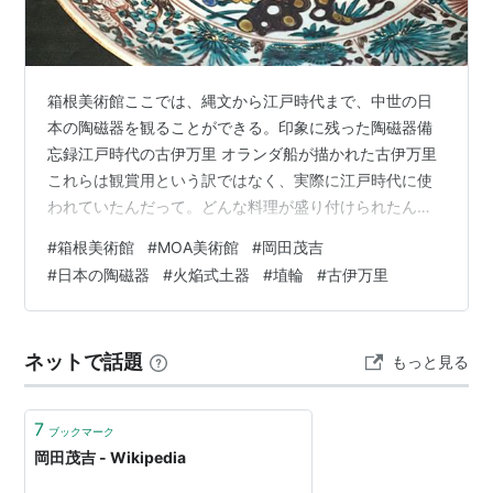
箱根美術館ここでは、縄文から江戸時代まで、中世の日
本の陶磁器を観ることができる。印象に残った陶磁器備
忘録江戸時代の古伊万里 オランダ船が描かれた古伊万里
これらは観賞用という訳ではなく、実際に江戸時代に使
われていたんだって。どんな料理が盛り付けられたんで
しょう？縄文火焔型土器深鉢 すごくきれいな状態。お久
#
箱根美術館
#
MOA美術館
#
岡田茂吉
しぶり♪兎の埴輪 兎の埴輪は、大変めずらしいみたい。こ
#
日本の陶磁器
#
火焔式土器
#
埴輪
#
古伊万里
れ、本当に兎？？でっかい壺たち これらはお酒を造った
り保存したり、穀物の保存なんかにも使われていたよう
だ。鎌倉時代？室町時代？その辺りだったような(^^;これ
ネットで話題
もっと見る
は手のひらサイズの壺。儀式用なのか？一輪挿しなの
か？ 猿投窯の製品（さなげよう）平…
7
ブックマーク
岡田茂吉 - Wikipedia