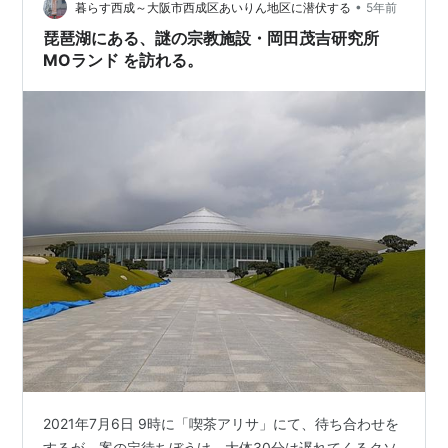
を使…
•
暮らす西成～大阪市西成区あいりん地区に潜伏する
5年前
琵琶湖にある、謎の宗教施設・岡田茂吉研究所
MOランド を訪れる。
2021年7月6日 9時に「喫茶アリサ」にて、待ち合わせを
するが、案の定待ちぼうけ。大体30分は遅れてくるクソ