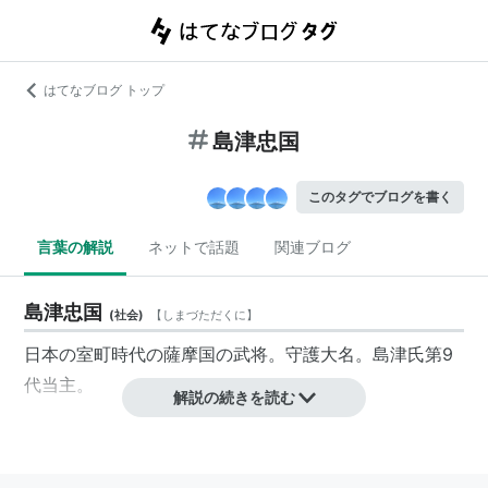
はてなブログ トップ
島津忠国
このタグでブログを書く
言葉の解説
ネットで話題
関連ブログ
島津忠国
(
社会
)
【
しまづただくに
】
日本の室町時代の薩摩国の武将。守護大名。島津氏第9
代当主。
解説の続きを読む