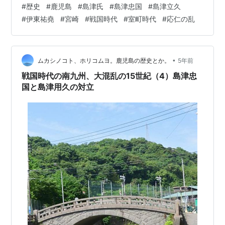
#
歴史
#
鹿児島
#
島津氏
#
島津忠国
#
島津立久
を制圧、豊州家のはじまり 日向方面の国替え 忠国の三男
#
伊東祐堯
#
宮崎
#
戦国時代
#
室町時代
#
応仁の乱
が伊作氏に入る 蒲生氏が蒲生院を失う 島津忠国の追放、
島津立久が実権を握る 相州家の成立もこの頃か 渋谷一族
を懐柔か 市来氏の没落 伊東氏と和睦 応仁の乱、島津は
傍観す 島津忠国が逝く 北薩摩は島津用…
•
ムカシノコト、ホリコムヨ。鹿児島の歴史とか。
5年前
戦国時代の南九州、大混乱の15世紀（4）島津忠
国と島津用久の対立