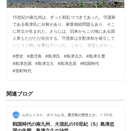
15世紀の南九州は、ずっと戦乱つづきであった。守護家
である島津氏に分裂があり、家督相続問題もあり、そこ
に対立が生まれた。さらには、旧来からこの地にある国
人衆もたびたび反抗する。守護家は支配体制を確立して
いこうと戦いを重ねていった。 しかし、安定しかかった
かと思えば、ほころびがすぐに出て崩れはじめる。また
#
歴史
#
鹿児島
#
島津氏
#
島津元久
#
島津久豊
混乱を治めようと動く。そしてまた、ほころびが……。
#
島津忠国
#
島津立久
#
島津忠昌
#
戦国時代
と、その連続だった。 大混乱の15世紀を一気にたどる。
#
室町時代
奥州家と総州家の抗争 奥州家の相続問題と、伊集院頼久
の乱 島津久豊が領内を制圧 兄弟対立、島津忠国と島津用
久 父子対立、島津忠国と島津立久 薩隅日三州争乱 奥州
関連ブログ
家と総州家の抗争 14世紀の南…
•
ムカシノコト、ホリコムヨ。鹿児島の歴史とか。
5年前
戦国時代の南九州、大混乱の15世紀（5）島津忠
国の失脚、島津立久の治世