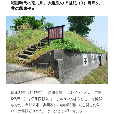
戦国時代の南九州、大混乱の15世紀（3）島津久
豊の薩摩平定
応永24年（1417年）、島津久豊（しまづひさとよ、宗家
8代当主）は伊集院頼久（いじゅういんよりひさ）を降伏
させた。島津宗家（奥州家）の後継問題に端を発した争
い（伊集院頼久の乱）は、ひとまず決着する。