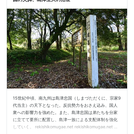
15世紀中頃、南九州は島津忠国（しまづただくに、宗家9
代当主）の天下となった。反抗勢力をおさえ込み、国人
衆への影響力を強めた。また、島津忠国は弟たちを分家
に立てて要所に配置し、島津一族による支配体制を強化
していく。 rekishikomugae.net rekishikomugae.net 北
薩摩は島津用久の所領に、薩州家のはじまり 大隅国帖佐