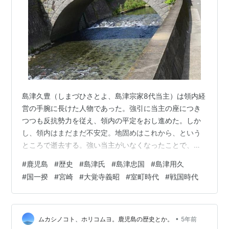
島津久豊（しまづひさとよ、島津宗家8代当主）は領内経
営の手腕に長けた人物であった。強引に当主の座につき
つつも反抗勢力を従え、領内の平定をおし進めた。しか
し、領内はまだまだ不安定。地固めはこれから、という
ところで逝去する。強い当主がいなくなったことで、屈
服していた者たちも再び刃向かう。戦乱がぶり返すので
#
鹿児島
#
歴史
#
島津氏
#
島津忠国
#
島津用久
ある。 rekishikomugae.net rekishikomugae.net 島津忠
#
国一揆
#
宮崎
#
大覚寺義昭
#
室町時代
#
戦国時代
国が家督をつぐ 総州家の島津久林が討たれる 薩摩の国人
たちが反抗 島津忠国の失脚、島津用久が実権を握る 記録
が少ないのは、なんでだろう？ 島津忠国と島津用久の対
立 大覚寺義昭事件 島津忠国の復権 薩摩国山北の…
•
ムカシノコト、ホリコムヨ。鹿児島の歴史とか。
5年前