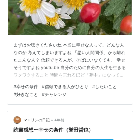
まずはお聴きくださいね 本当に幸せな人って、どんな人
なのか 考えてしまいますよね 「悪い人間関係」から離れ
たこんな人？ 信頼できる人が、そばにいなくても、 幸せ
そうですよね youtu.be 自分のために自分の人生を生きる
ワクワクすること 時間を忘れるほど「夢中」になってし
まうことは ひとそれぞれ そんな 大好きなこと、夢中に
#
幸せの条件
#
信頼できる人がひとり
#
したいこと
なること にかける時間など、 もしも「ない」という「悲
#
好きなこと
#
チャレンジ
しい状況」ならば、 つまらないけれど「絶対しなければ
ならないこと」だけはして 大嫌いなことで、まあ、しな
くともなんとかなることは、しないという方法もありま
すよね 「時間配分」の話です 大嫌いで、してもしなくて
•
マロリンの日記
4年前
も、あま…
読書感想〜幸せの条件（誉田哲也）