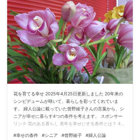
花を育てる幸せ 2025年4月25日更新しました 20年来の
シンビデュームが咲いて、暮らしを彩ってくれていま
す。 婦人公論に載っていた曾野綾子さんの言葉から、シ
ニアが幸せに暮らす4つの条件を考えます。 スポンサー
リンク 花のある暮らし 老年を幸せにする条件とは？ 4つ
のポイント 利己主義の人 まとめ 花のある暮らし 洋蘭 過
#
幸せの条件
#
シニア
#
曾野綾子
#
婦人公論
去には胡蝶蘭の鉢植えもあったけど、厳しい寒さに育て