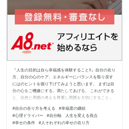
『人生の目的は自ら幸福感を体験すること‼️』自分の在り
方、自分の心のケア、エネルギーにバランスを取り戻す
にはのヒントを掘り下げてみようと思います。 まずは自
分の心をご機嫌にする。満たしてあげる。 これができる
と、自然と周囲の考えを尊重し周囲を大切にすることが
できるようになります。 自分のケアをする。 自分の心の
#
自分の在り方を考える
#
幸福度の継続
調和にもつながること！自分の心を幸せな心に満たして
#
心理ドライバー
#
自分軸 人生を変える視点
あげる、これは周囲との調和に繋がっていくことかもし
#
幸せの条件
#
人それぞれの幸せの在り方
れません。 いつも人間、コンディションがいい人なんて