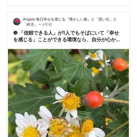
ることができませんでした。 シンビデュームはわが家で
も、毎年のように花を咲かせてくれます。 花持ちが良く
Arigato 毎日幸せを感じる「懐かしい曲」と「思い出」と
て、育てやすい。 うちはペットを飼育していませんが、
•
「終活」
4年前
植物の鉢植えを手入れし、楽しんでいます。 老年を幸せ
❸ 「信頼できる人」が1人でもそばにいて「幸せ
にする条件とは？…
を感じる」ことができる環境なら、自分が心から
「したいこと」「好きなこと」にチャレンジでき
る