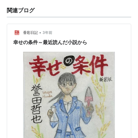
関連ブログ
•
香彩日記
3年前
幸せの条件～最近読んだ小説から