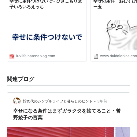
幸せに条件つけないで - ひきこもり女
幸せの条件 おむすび編1
子いろいろえっち
ー玉
luvlife.hatenablog.com
www.daidaiebine.co
関連ブログ
•
貯め代のシンプルライフと暮らしのヒント
3年前
幸せになる条件はまずガラクタを捨てること・曾
野綾子の言葉