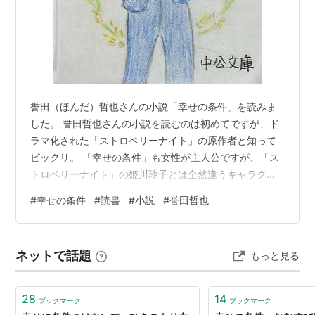
誉田（ほんだ）哲也さんの小説「幸せの条件」を読みま
した。 誉田哲也さんの小説を読むのは初めてですが、ド
ラマ化された「ストロベリーナイト」の原作者と知って
ビックリ。 「幸せの条件」も女性が主人公ですが、「ス
トロベリーナイト」の姫川玲子とは全然違うキャラクタ
ーで、恋も仕事も中途半端な瀬野梢恵・24歳。 社長に
#
幸せの条件
#
読書
#
小説
#
誉田哲也
「役立たず社員」と罵られ、バイオエタノール用米栽培
の協力農家を獲得するまで帰って来るな、と長野出張を
命じられます。行く先々で断られ、なりゆきで農業見習
ネットで話題
もっと見る
いを始めることになり、終盤で本の帯のセリフに変化し
ていきます。「幸せの条件」とはなんなのか、本当は優
しい社長の言葉が感動的です。 最後にずらっと…
28
14
ブックマーク
ブックマーク