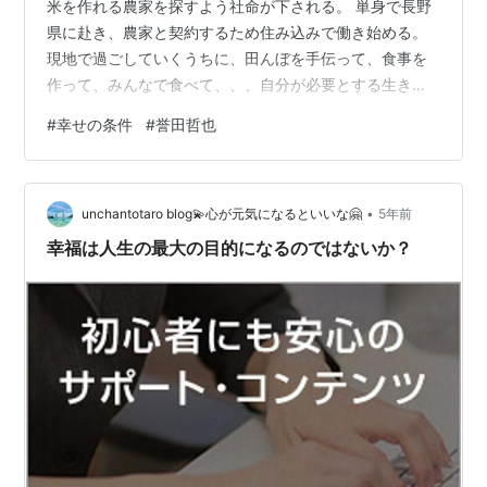
米を作れる農家を探すよう社命が下される。 単身で長野
県に赴き、農家と契約するため住み込みで働き始める。
現地で過ごしていくうちに、田んぼを手伝って、食事を
作って、みんなで食べて、、、自分が必要とする生き方
を見つけていく。 幸せの条件 (中公文庫) 作者:誉田哲也
#
幸せの条件
#
誉田哲也
中央公論新社 Amazon 【感想】 主人公の梢恵が、最初は
「わかっているけど行動できない」「人のせいにする」
中途半端でやる気のない人生を過ごしていたが、田舎暮
•
らしして農業に関わる事で、自分にとってその場所が必
unchantotaro blog💫心が元気になるといいな🤗
5年前
要であると感じて、能動的に自分から働きたくなるよう
幸福は人生の最大の目的になるのではないか？
な状況を見つけていく。それ…