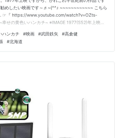
。1977年上映ですから、かれこれ半世紀前の作品です
したい映画です～♬~(^^♪ ~~~~~~~~~~~~ こちら
ttps://www.youtube.com/watch?v=OZts-
 ~幸せの黄色いハンカチ~ ※IMAGE 1977(S52)年上映さ
主演：高倉健、倍賞千恵子、武田鉄矢、桃井かおり 今回
いハンカチ
#
映画
#
武田鉄矢
#
高倉健
別にテーマ曲は…
張
#
北海道