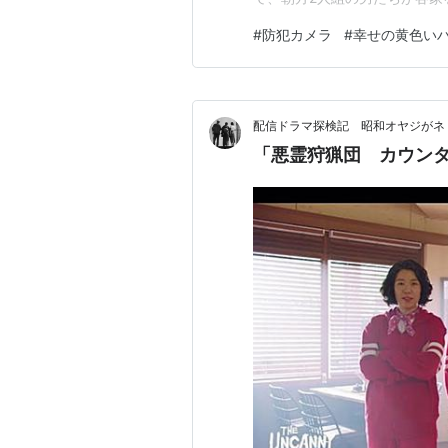
メラに映っていたとの事。 自
#
防犯カメラ
#
幸せの黄色い
来事であった。もちろん警察
い。 結果、息子家族でも防犯
配信ドラマ探検記 昭和オヤジがネ
「悪霊狩猟団 カウンタ