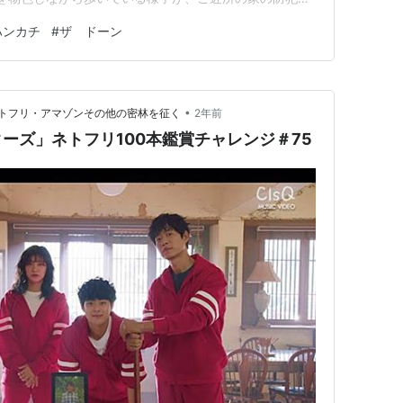
分もその映像を見せてもらったが、ほんの数分の間の出
ハンカチ
#
ザ ドーン
にも届け出たが、残念ながら犯人はまだ見つかっていな
カメラを設置したという話を…
•
トフリ・アマゾンその他の密林を征く
2年前
ーズ」ネトフリ100本鑑賞チャレンジ＃75