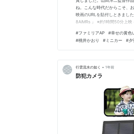
賞しました。山田洋二監督作品
ね。こんな時代だからこそ、お勧め
映画のURLを貼付しときました. ☞『 h
8AiMRs 』 ※約1時間50分上映
れた日本映画。監督山田洋次 
#
ファミリアAP
#
幸せの黄色
は映画内のインスト曲なので特
#
桃井かおり
#
ミニカー
#
夕
•
行雲流水の如く
1年前
防犯カメラ