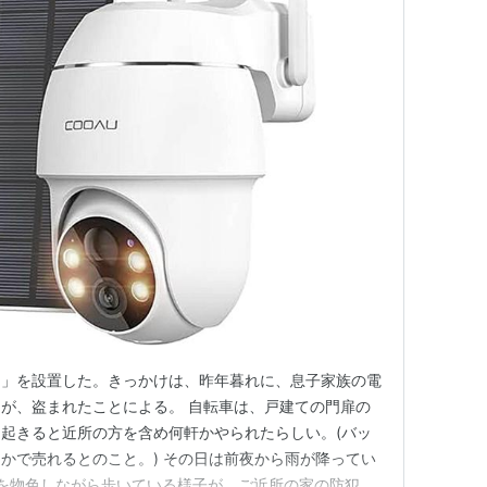
ラ」を設置した。きっかけは、昨年暮れに、息子家族の電
が、盗まれたことによる。 自転車は、戸建ての門扉の
起きると近所の方を含め何軒かやられたらしい。(バッ
かで売れるとのこと。) その日は前夜から雨が降ってい
を物色しながら歩いている様子が、ご近所の家の防犯カ