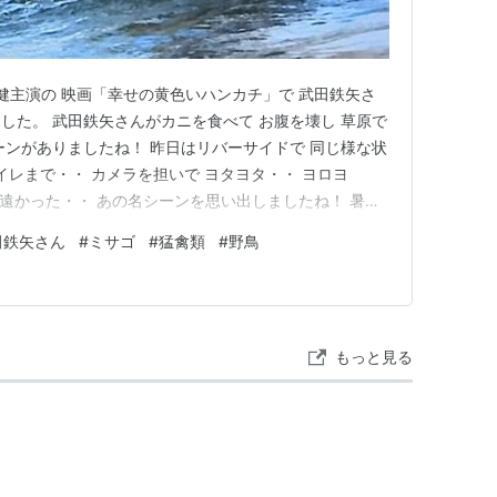
倉健主演の 映画「幸せの黄色いハンカチ」で 武田鉄矢さ
した。 武田鉄矢さんがカニを食べて お腹を壊し 草原で
ーンがありましたね！ 昨日はリバーサイドで 同じ様な状
トイレまで・・ カメラを担いで ヨタヨタ・・ ヨロヨ
 遠かった・・ あの名シーンを思い出しましたね！ 暑い
は 開けっ放し！ 苦しかった～！ 一件落着後・・ 今日
田鉄矢さん
#
ミサゴ
#
猛禽類
#
野鳥
て 「撤収」！ よって過去pictureです。 本日も南
もっと見る