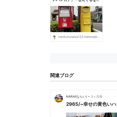
さ part2
nankurunaisa123.hatenablog.com
関連ブログ
•
NARAI(ならい)
3ヶ月前
2965/~幸せの黄色いハン