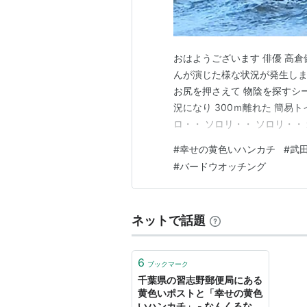
おはようございます 俳優 高
んが演じた様な状況が発生しま
お尻を押さえて 物陰を探すシ
況になり 300ｍ離れた 簡易
ロ・・ ソロリ・・ ソロリ・・
のと臭いので簡易トイレのドア
#
幸せの黄色いハンカチ
#
武
は「ついていない」と「ケツ断」し
#
バードウオッチング
部鉄器マンのブログ…
ネットで話題
6
ブックマーク
千葉県の習志野郵便局にある
黄色いポストと「幸せの黄色
いハンカチ」 - なんくるない