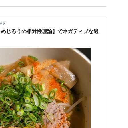
年前
うめじろうの相対性理論】でネガティブな過
う