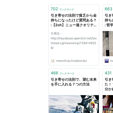
702
663
ブックマーク
引き寄せの法則で貧乏から金
引き
持ちになったけど質問ある？
持ち
:【2ch】ニュー速クオリテ
: 哲
ィ
引用元：
http://hayabusa.open2ch.net/tes
t/read.cgi/news4vip/139414825
8/
news4vip.livedoor.biz
n
466
431
ブックマーク
引き寄せの法則で、望む未来
引き
を手に入れる７つの方法
た！
分か
カラ