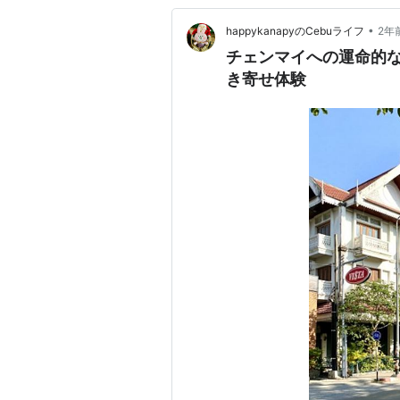
•
happykanapyのCebuライフ
2年
チェンマイへの運命的な
き寄せ体験