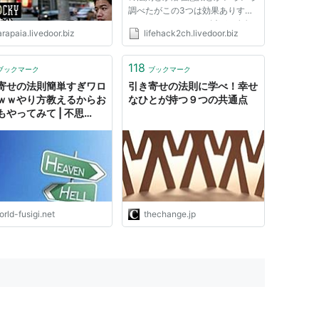
調べたがこの3つは効果ありすぎ
テラワロスwww 2 ：以下、名無
rapaia.livedoor.biz
lifehack2ch.livedoor.biz
しにかわりましてVIPがお送りし
ます：13/06/06 20:45
ID:N1rOK28YI 後ろ向きなバカよ
118
ブックマーク
ブックマーク
りはマシかもな。 俺は信じない
寄せの法則簡単すぎワロ
引き寄せの法則に学べ！幸せ
が。 19 ：以下...
ｗｗやり方教えるからお
なひとが持つ９つの共通点
もやってみて | 不思
et - 5ch(2ch)まとめサ
rld-fusigi.net
thechange.jp