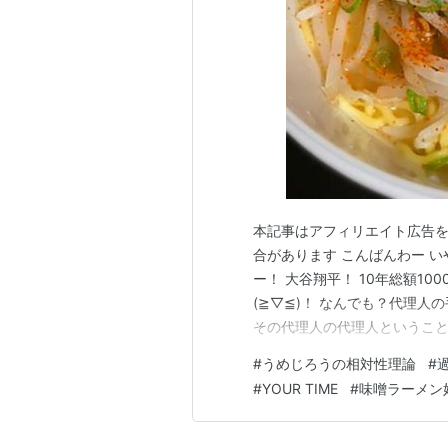
本記事はアフィリエイト広告を
合があります こんばんわー 
ー！ 大谷翔平！ 10年総額1
(≧▽≦)！ なんでも？代理人の
その代理人の代理人ということに
ええっと･･^^;本題に入りま
#
うめじろうの相対性理論
#
るんですが･･･ つまるところ
#
YOUR TIME
#
味噌ラーメン
のせいだ」 とい…