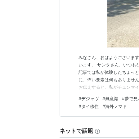
みなさん、おはようございます
います。 サンタさん、いつも
記事では私が体験したちょっと
に、怖い要素は何もありませんの
お伝えすると、私がチェンマ
す。 この風景知ってる！ 私
#
デジャヴ
#
無意識
#
夢で見
には一度も来たことがありませ
#
タイ移住
#
海外ノマド
も、「今の夢で見た風景は一体
ネットで話題