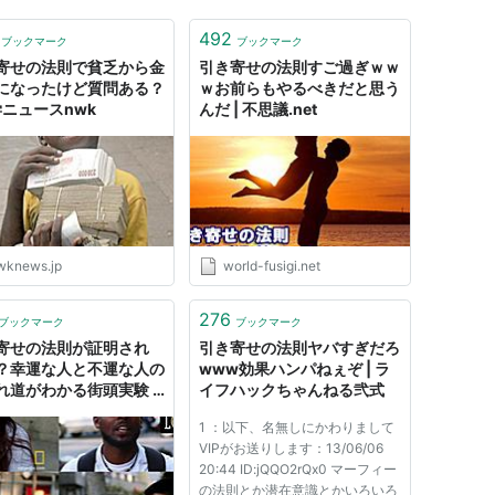
492
ブックマーク
ブックマーク
寄せの法則で貧乏から金
引き寄せの法則すご過ぎｗｗ
になったけど質問ある？
ｗお前らもやるべきだと思う
学ニュースnwk
んだ | 不思議.net
wknews.jp
world-fusigi.net
276
ブックマーク
ブックマーク
寄せの法則が証明され
引き寄せの法則ヤバすぎだろ
？幸運な人と不運な人の
www効果ハンパねぇぞ | ラ
れ道がわかる街頭実験 :
イフハックちゃんねる弐式
パイア
1 ：以下、名無しにかわりまして
VIPがお送りします：13/06/06
20:44 ID:jQQO2rQx0 マーフィー
の法則とか潜在意識とかいろいろ