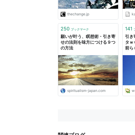
thechange.jp
ka
250
141
ブックマーク
願いが叶う、瞑想術・引き寄
引き
せの法則を味方につける９つ
タｗ
の方法
前ら
議.n
イト
spiritualism-japan.com
wo