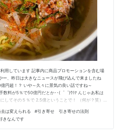
利用しています 記事内に商品プロモーションを含む場
いやー、昨日は大きなニュースが飛び込んで来ましたね
000億円超！？ いや～久々に景気の良い話ですね～
手数料が5％で50億円だとか･･(゜゜)ｳﾗｱ んじゃあ私は
してその５％で 2.5億ということで！ （何が？笑）
して･･ｗ 「うめじろうの相対性理論」というのをたまにや
過去は変えられる
#
引き寄せ 引き寄せの法則
それはどういうこと？っていうと･･･ 「この世の全ては気
好きなんです