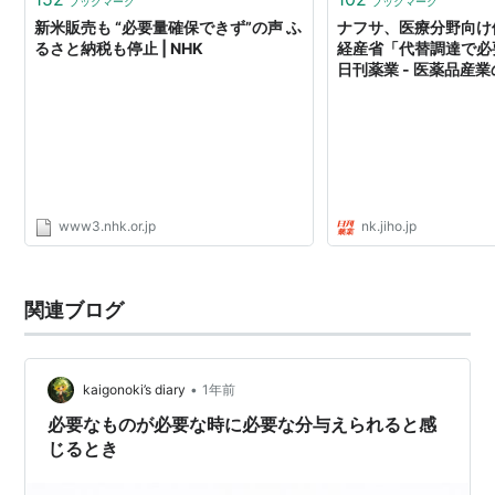
ブックマーク
ブックマーク
新米販売も “必要量確保できず”の声 ふ
ナフサ、医療分野向
るさと納税も停止 | NHK
経産省「代替調達で必要
日刊薬業 - 医薬品産
ト
www3.nhk.or.jp
nk.jiho.jp
関連ブログ
•
kaigonoki’s diary
1年前
必要なものが必要な時に必要な分与えられると感
じるとき