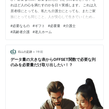
れほど人の心を満たすのかを日々実感します。 これは入
居者様にとっても、私たち介護士にとっても、またご家
族にとっても同じこと。人が安心して生きていくために
欠かせない要素なのだと、現場に立つたびに感じます。
#
必要なもの
#
ギフト
#
必要量
#
介護士
入居者様にとっての「必要なもの」 たとえば、ある入居
#
高齢者介護
#
老人ホーム
者様が「喉が渇いた」とおっしゃったとき。ただ水をお
持ちするのではなく、「今どんな飲み物が欲しいのか」
「温かいものか、冷たいものか」「一口でいいのか、ゆ
っくり飲みたいのか」を丁寧に伺うことが大切です。 実
•
ELLの足跡
1年前
際にあった出来事ですが、夏の暑い日に「水を…
データ量の大きな表からOFFSET関数で必要な列
のみを必要量だけ取り出したい！？