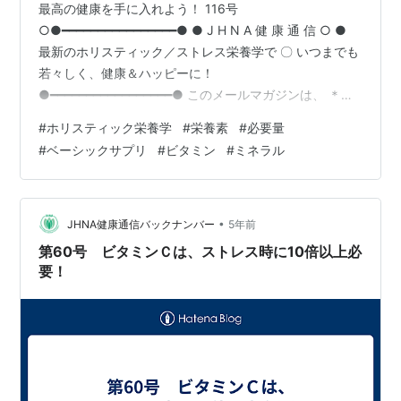
最高の健康を手に入れよう！ 116号
○●━━━━━━━━━━━━━━━━● ● J H N A 健 康 通 信 ○ ●
最新のホリスティック／ストレス栄養学で 〇 いつまでも
若々しく、健康＆ハッピーに！
●━━━━━━━━━━━━━━━━━● このメールマガジンは、 ＊健
康情報が多すぎて何を信じたらいいのか わからない。 ＊
#
ホリスティック栄養学
#
栄養素
#
必要量
体のどこも悪くない、健康のはずなのに 体調がすぐれな
#
ベーシックサプリ
#
ビタミン
#
ミネラル
い。 ＊実年齢より、10歳若がえりたい！ ＊とにかく、健
康レベルをアップさせたい！ そんな、あなたのためにお
届けします。 先月受けた区の健康診断の結果を聞きにい
った、 ホリスティック栄養学修士＆ 酵素栄養学スペシャ
•
JHNA健康通信バックナンバー
5年前
リスト…
第60号 ビタミンＣは、ストレス時に10倍以上必
要！