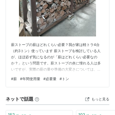
薪ストーブの薪はどれくらい必要？我が家は軽トラ4台
（約3トン）使っています 薪ストーブを検討している人
が、ほぼ必ず気になるのが「薪はどれくらい必要なの
か？」という問題です。薪ストーブの炎に憧れる人は多
いですが、実際の薪の量や準備の大変さについては、な
かなか具体的な情報が見つからないことも多いです。 そ
#
薪
#
年間使用量
#
必要量
#
トン
こで今回は、実際に薪ストーブを使っている我が家の例
を紹介します。我が家では冬のシーズンに軽トラック約4
台分の薪を使っています。重さにすると、おおよそ約3ト
ネットで話題
もっと見る
ンほどになります。 この記事では、薪ストーブに必要な
薪の量の目安や、薪の準備、乾燥、保管について、実体
験をもとに解説していきます。 我が家の薪使…
152
102