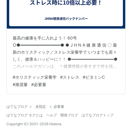
最高の健康を手に入れよう！ 60号
○●━━━━━━━━━━━━━━━━━● ● J H N A 健 康 通 信 〇 最
新のホリスティック／ストレス栄養学で いつまでも若々
しく、健康＆ハッピーに！！ ●━━━━━━━━━━━━━━━━━━●
このメールマガジンは、 ＊健康情報が多すぎて何を信じ
たらいいのか わからない。 ＊体のどこも悪くない、健康
#
ホリスティック栄養学
#
ストレス
#
ビタミンC
のはずなのに 体調がすぐれない。 ＊実年齢より、10歳若
#
推奨量
#
必要量
がえりたい！ ＊とにかく、健康レベルをアップさせた
い！ そんな、あなたのためにお届けします。 あ～ぁ。ま
た、同じ 雑誌を買ってしまった、 ホリスティック栄養学
はてなブログ
>
未指定
>
必要量
修士＆ 酵素栄養学スペシャリスト ナタ…
はてなブログ タグとは
ヘルプ
開発ブログ
はてなブログトップ
Copyright (C) 2001-
2026
Hatena.