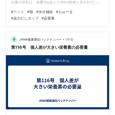
分量の目安は、体重1kgあたり50ml前後と言われていま
す。 様々な条件によって必要な水分量は変わるので、あ
#
ペット
#
猫
#
水分補給
#
ちゅーる
くまでも目安ですが、1日に必要な水分量は1日の摂取カ
#
金のだしカップ
#
必要量
ロリーと同等なので、1日200kcal食べている猫は200ml
の水分が必要となります。 過去に、ミオちゃんのおしっ
この色が濃くなったことがあり、ウェットフードを水で
薄めてあげることで、おしっこの色が良くなりま…
•
JHNA健康通信バックナンバー
5年前
第116号 個人差が大きい栄養素の必要量