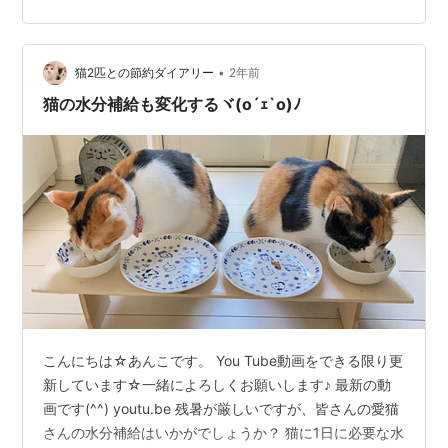
関数を利用して必要な列だけを取り出して10人分程度の
小さな表にまとめてみたいと思います。 【必要な列だけ
を抽出しミニ表を作成する方法】 先ず、『列』に氏名・
メールアドレス・電話番号・携帯電話番号と10人分が表
•
猫2匹との節約ダイアリー
2年前
示でき…
猫の水分補給も変化するヾ(o´ｪ`o)ﾉ
こんにちは☆あんこです。 You Tube動画をできる限り更
新しています☆一緒によろしくお願いします♪ 最新の動
画です(^^) youtu.be 残暑が厳しいですが、皆さんの愛猫
さんの水分補給はいかがでしょうか？ 猫に1日に必要な水