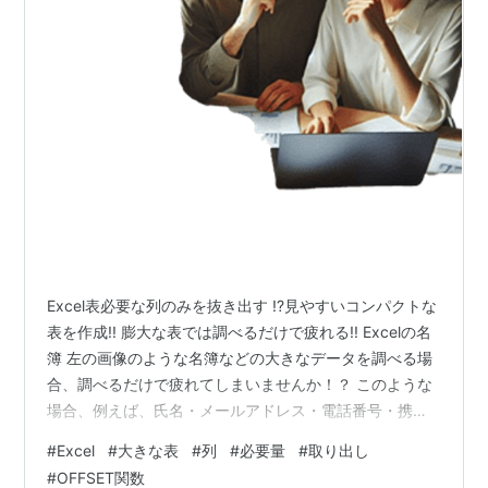
Excel表必要な列のみを抜き出す !?見やすいコンパクトな
表を作成!! 膨大な表では調べるだけで疲れる!! Excelの名
簿 左の画像のような名簿などの大きなデータを調べる場
合、調べるだけで疲れてしまいませんか！？ このような
場合、例えば、氏名・メールアドレス・電話番号・携帯
電話番号だけを抜きだし、10人分ずつとかに小分けして
#
Excel
#
大きな表
#
列
#
必要量
#
取り出し
調べられたら随分と楽になりますよね。 今日はOFFSET
#
OFFSET関数