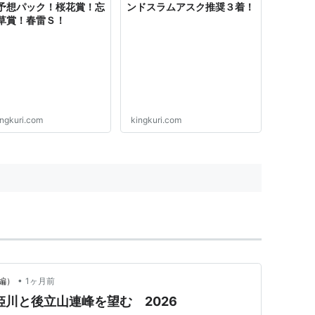
予想パック！桜花賞！忘
ンドスラムアスク推奨３着！
草賞！春雷Ｓ！
ingkuri.com
kingkuri.com
•
編）
1ヶ月前
姫川と後立山連峰を望む 2026