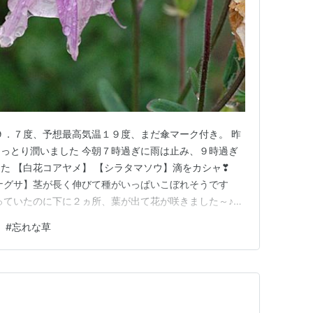
９．７度、予想最高気温１９度、まだ傘マーク付き。 昨
っとり潤いました 今朝７時過ぎに雨は止み、９時過ぎ
た 【白花コアヤメ】 【シラタマソウ】滴をカシャ❣
ナグサ】茎が長く伸びて種がいっぱいこぼれそうです
っていたのに下に２ヵ所、葉が出て花が咲きました～♪
鑑 ランキング参加中高山植物、山野草、草花が好き
#
忘れな草