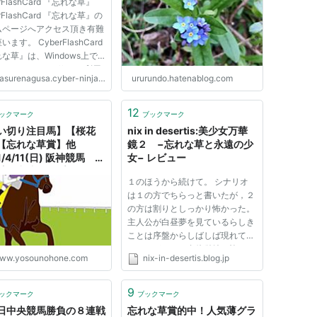
rFlashCard 『忘れな草』
rFlashCard 『忘れな草』の
ムページへアクセス頂き有難
ます。 CyberFlashCard
な草』は、Windows上で
、spacing effectを利用
surenagusa.cyber-ninja.jp
ururundo.hatenablog.com
暗記学習を支援するソフトで
 似たようなソフトはいくら
あるだろうと思われるかも知
12
ックマーク
ブックマーク
せんが、私には既存の暗記ソ
い切り注目馬】【桜花
nix in desertis:美少女万華
【忘れな草賞】他
鏡２ −忘れな草と永遠の少
1/4/11(日) 阪神競馬 調
女− レビュー
計の常連はスプリンタ
１のほうから続けて。 シナリオ
 - 競馬予想のホネ【坂路
は１の方でちらっと書いたが，２
ビシの日々〜 重賞予想
の方は割りとしっかり怖かった。
い切り注目馬＆レース回
主人公が白昼夢を見ているらしき
ことは序盤からしばしば現れてく
るのだが，それ自体単純に怖い
ww.yosounohone.com
nix-in-desertis.blog.jp
し，プレイヤーは真相が非常に気
になるのにもかかわらず主人公は
なかなか重い腰を上げず，その乖
9
ックマーク
ブックマーク
離もまた怖い原因だと思われ
日中央競馬勝負の８連戦
忘れな草賞的中！人気薄グラ
る。...