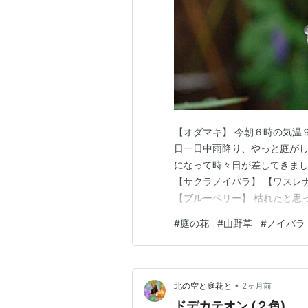
【オダマキ】 今朝６時の気温
日一日中雨降り、やっと庭がし
になって時々日が差してきまし
【サクラノイバラ】 【ワスレ
【ブルーベリー】 枯れたと思
ランキング参加中みんなの花図
#
庭の花
#
山野草
#
ノイバラ
•
北の空と庭花と
2ヶ月前
ドデカテオン (２色)