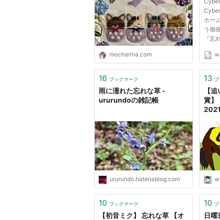
Cybe
mocharina＊布あそび
Cybe
ホー
う御座い
『忘れ
動作する
mocharina.com
wa
した
す。
でも
16
13
ブックマーク
ブ
れま
雨に濡れた忘れな草 -
【追
フト...
ururundoの雑記帳
賞】
202
教時
ー？
ビシ
と追
顧】
ururundo.hatenablog.com
w
10
10
ブックマーク
ブ
【初音ミク】 忘れな草 【オ
日曜