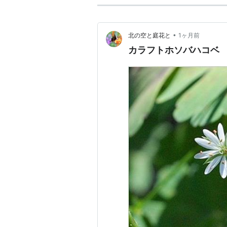
•
北の空と庭花と
1ヶ月前
カラフトホソバハコベ