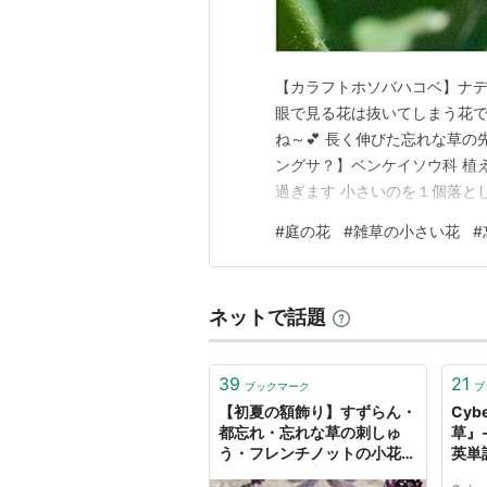
【カラフトホソバハコベ】ナデ
眼で見る花は抜いてしまう花で
ね～💕 長く伸びた忘れな草の
ングサ？】ベンケイソウ科 植
過ぎます 小さいのを１個落と
性で生きてます 少しだけ残し
#
庭の花
#
雑草の小さい花
#
ンキング参加中みんなの花図鑑
ネットで話題
39
21
ブックマーク
ブ
【初夏の額飾り】すずらん・
Cyb
都忘れ・忘れな草の刺しゅ
草』
う・フレンチノットの小花の
英単
刺しゅうの仕方 -
ト