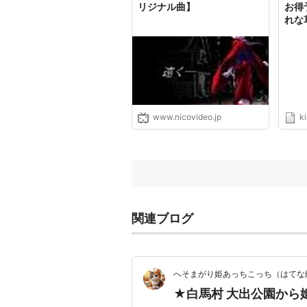
リジナル曲】
お得
れな
www.nicovideo.jp
k
関連ブログ
へそまがり姫あっちこっち（はてな
★白馬村 大出公園から