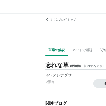
はてなブログ トップ
言葉の解説
ネットで話題
関
忘れな草
(
動植物
)
【
わすれなぐさ
】
→ワスレナグサ
:植物
関連ブログ