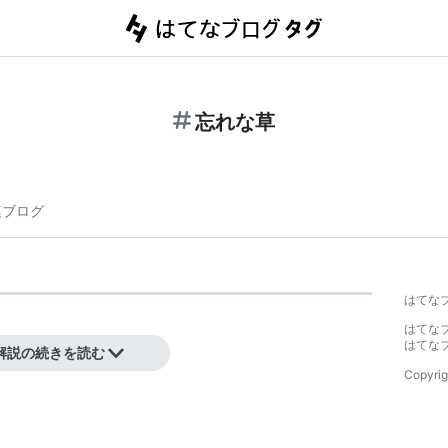
忘れな草
連ブログ
はてな
はてな
はてな
解説の続きを読む
Copyrig