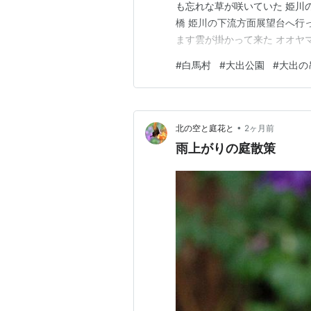
も忘れな草が咲いていた 姫川
橋 姫川の下流方面展望台へ行
ます雲が掛かって来た オオヤ
ざいます 写真(風景・自然)ラ
#
白馬村
#
大出公園
#
大出の
した ランキング参加中【公式
•
北の空と庭花と
2ヶ月前
雨上がりの庭散策