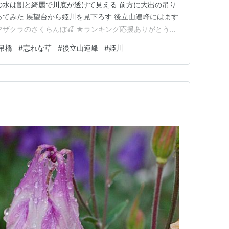
の水は割と綺麗で川底が透けて見える 前方に大出の吊り
ってみた 展望台から姫川を見下ろす 後立山連峰にはます
マザクラのさくらんぼ🍒 ★ランキング応援ありがとうご
ンキング にほんブログ村 ランキング参加中gooからきま
吊橋
#
忘れな草
#
後立山連峰
#
姫川
】はてなブログ初心者のグループ