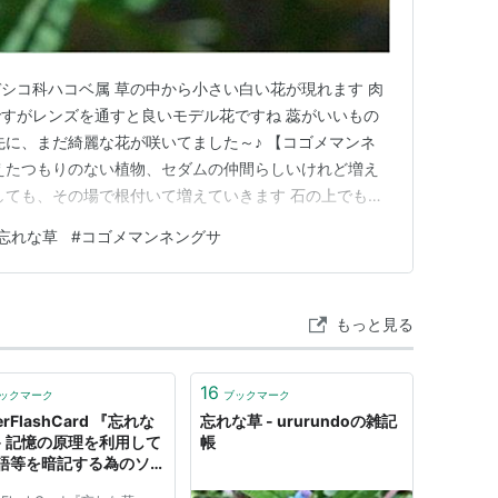
シコ科ハコベ属 草の中から小さい白い花が現れます 肉
すがレンズを通すと良いモデル花ですね 蕊がいいもの
先に、まだ綺麗な花が咲いてました～♪ 【コゴメマンネ
えたつもりのない植物、セダムの仲間らしいけれど増え
しても、その場で根付いて増えていきます 石の上でも根
ている石際で１ヵ所だけ咲きました 花は綺麗ですよね ラ
忘れな草
#
コゴメマンネングサ
 ランキング参加中高山植物、山野草、草花が好き
もっと見る
16
ックマーク
ブックマーク
erFlashCard 『忘れな
忘れな草 - ururundoの雑記
- 記憶の原理を利用して
帳
語等を暗記する為のソフ