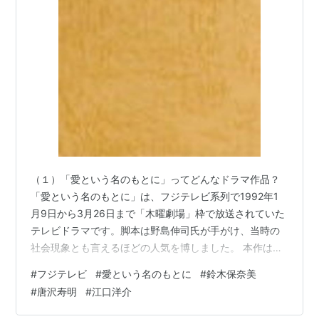
（１）「愛という名のもとに」ってどんなドラマ作品？
「愛という名のもとに」は、フジテレビ系列で1992年1
月9日から3月26日まで「木曜劇場」枠で放送されていた
テレビドラマです。脚本は野島伸司氏が手がけ、当時の
社会現象とも言えるほどの人気を博しました。 本作は、
バブル崩壊後の不安定な時代を背景に、青春時代を共に
#
フジテレビ
#
愛という名のもとに
#
鈴木保奈美
過ごした大学のボート部メンバーたちが、卒業後に再会
#
唐沢寿明
#
江口洋介
し、それぞれの人生や人間関係、過去の傷と向き合って
いく群像劇です。社会人としての現実と夢の狭間で揺れ