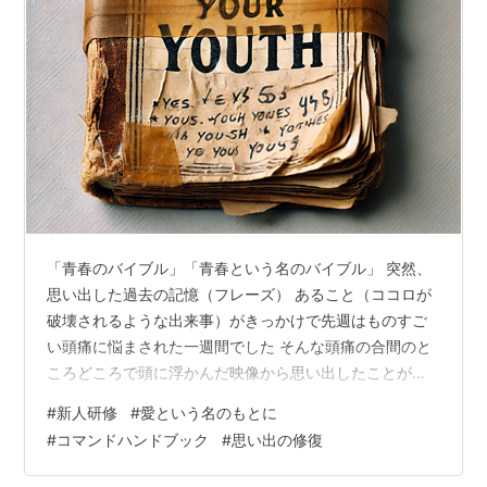
「青春のバイブル」「青春という名のバイブル」 突然、
思い出した過去の記憶（フレーズ） あること（ココロが
破壊されるような出来事）がきっかけで先週はものすご
い頭痛に悩まされた一週間でした そんな頭痛の合間のと
ころどころで頭に浮かんだ映像から思い出したことがあ
りました今回はそのお話をさせていただきます 教育担当
#
新人研修
#
愛という名のもとに
を命じられる ある年の６月末、集合研修を終えOS開発部
#
コマンドハンドブック
#
思い出の修復
署に配属された新人向けの部署の教育が始まる頃、「お
い くろねこくん、新人教育のTSSの講師をやりなさ