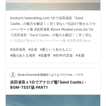
booksch.hatenablog.com 1分で浜田省吾『Sand
Castle』の魅力を解説！｜甘く切ない"伝説の"初セルフカ
バーバラード集 #浜田省吾 #jrock #ballad youtu.be 1分
で浜田省吾『Sand Castle』の魅力を解説！｜甘く切な
い"伝説の"初セルフカバーバラード集 #浜田省吾 #jrock
#ballad youtubeの規約上、本来のレコードの音源を使え
#
浜田省吾
#
浜省
#
愛という名のもとに
ないことをお詫び申し上げます。上記の理由により、[重
#
陽のあたる場所
#
佐藤準
#
80年代音楽
#
名盤
要]:著作権上、このFilmには商品の音源は使用せず、
image音源を使用させて頂いております。どうぞ、ご理
解の程よろしくお願い申し上げます。No…
•
BooksChannel本屋物語 | はてなブログver.
1年前
浜田省吾 x 1分でアナログ盤｢Sand Castle｣ -
BGM-TEST版 PART1