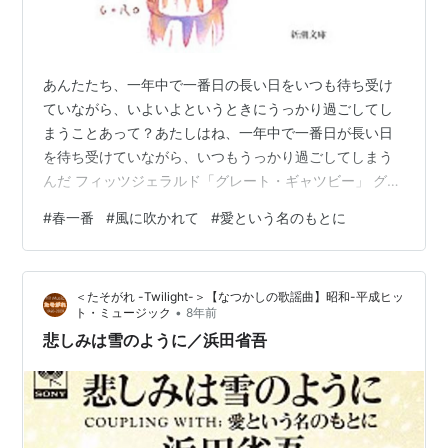
あんたたち、一年中で一番日の長い日をいつも待ち受け
ていながら、いよいよというときにうっかり過ごしてし
まうことあって？あたしはね、一年中で一番日が長い日
を待ち受けていながら、いつもうっかり過ごしてしまう
んだ フィッツジェラルド「グレート・ギャツビー」 グレ
ート・ギャツビー（新潮文庫）作者:フィツジェラルド新
#
春一番
#
風に吹かれて
#
愛という名のもとに
潮社Amazon 長年「一年中で一番日の長い日をいつも待
ち受けて」いたことはなかったけれど、春一番を待ち受
けているのに、うっかり過ごしてしまうことは何度もあ
＜たそがれ -Twilight-＞【なつかしの歌謡曲】昭和-平成ヒッ
った。そうして、春先の風の強い日に「これ、春一番じ
•
ト・ミュージック
8年前
ゃない？」と浮かれては、周りの友人達に「一番はもう
悲しみは雪のように／浜田省吾
吹いた。これは二番」と厳しく諭されてき…