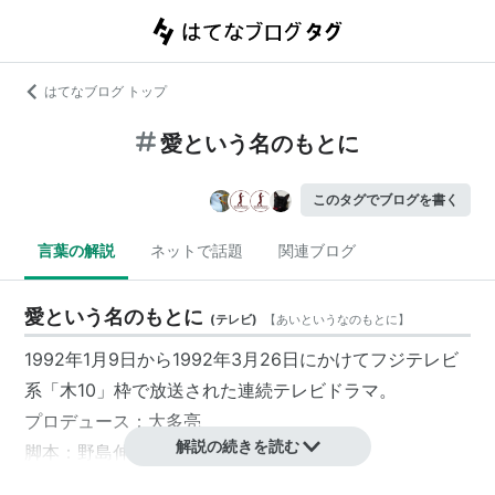
はてなブログ トップ
愛という名のもとに
このタグでブログを書く
言葉の解説
ネットで話題
関連ブログ
愛という名のもとに
(
テレビ
)
【
あいというなのもとに
】
1992年1月9日から1992年3月26日にかけて
フジテレビ
系「
木10
」枠で放送された連続
テレビドラマ
。
プロデュース：
大多亮
解説の続きを読む
脚本：
野島伸司
主題歌：
浜田省吾
「悲しみは雪のように」