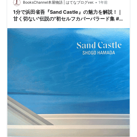
•
BooksChannel本屋物語 | はてなブログver.
1年前
1分で浜田省吾『Sand Castle』の魅力を解説！｜
甘く切ない"伝説の"初セルフカバーバラード集 #
浜田省吾 #jrock #ballad