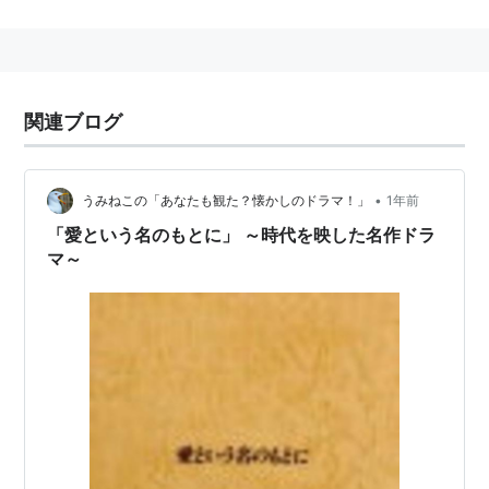
音楽：
日向敏文
出演：
鈴木保奈美
、
唐沢寿明
、
江口洋介
、
洞口依子
、
石
橋保
、
中島宏海
、
中野英雄
、
瀬能あづさ
、
夏川結衣
、
竜
雷太
、
森本レオ
、
網浜直子
、
ルビー・モレノ
、
深津絵
関連ブログ
里
、
山本耕史
•
うみねこの「あなたも観た？懐かしのドラマ！」
1年前
「愛という名のもとに」 ～時代を映した名作ドラ
マ～