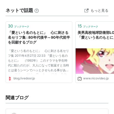
る彼らの姿を描くことで、多くの視聴者の共感を呼びま
ネットで話題
もっと見る
した。 最大の見どころは、登場人物たちの“心の闇”に寄
り添うように描かれる繊細な心理描写…
30
15
ブックマーク
ブックマーク
「愛という名のもとに」 心に刺さる
美男高校地球防衛部LO
名セリフ集 : 80年代後半～90年代前半
「愛という名のもとに
を回顧するブログ
「愛という名のもとに」 心に刺さる名セリ
フ集 2011年4月27日 22:33 『愛という名の
もとに』 （1992年） このドラマを学生時
代に観たのだが、大人になって観返すと当時
とは違うシーンでハッとさせられる事があっ
た。 学生から社会に飛び出た 不安、葛藤、
blog.livedoor.jp
www.nicovideo.jp
やりがい、結婚、絶望、、、 誰もが経験する
この分岐点での、...
関連ブログ