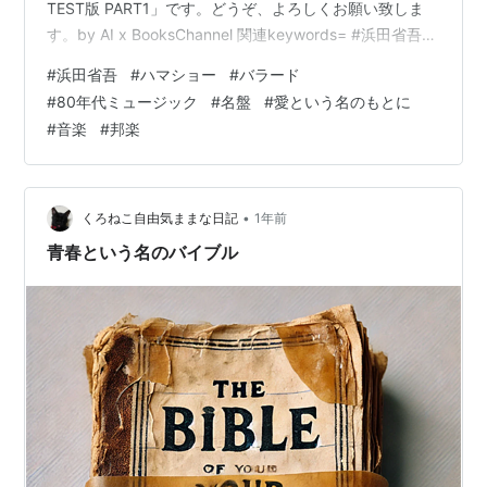
TEST版 PART1」です。どうぞ、よろしくお願い致しま
す。by AI x BooksChannel 関連keywords= #浜田省吾
#SandCastle #JRock #Ballad #1418日目
#
浜田省吾
#
ハマショー
#
バラード
soundcloud.com note version 内容が多少異なる場合が
#
80年代ミュージック
#
名盤
#
愛という名のもとに
あります。 note.com note.com 本日のtag…#音楽 …
#
音楽
#
邦楽
•
くろねこ自由気ままな日記
1年前
青春という名のバイブル