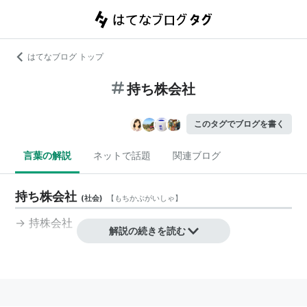
はてなブログ トップ
持ち株会社
このタグでブログを書く
言葉の解説
ネットで話題
関連ブログ
持ち株会社
(
社会
)
【
もちかぶがいしゃ
】
→
持株会社
解説の続きを読む