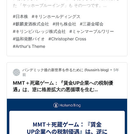
た 「ヤッホーブルーイング」も その一つです。
weekend2019.hatenablog.com 日本のビールは、主に
#
日本株
#
キリンホールディングス
・アサヒビール ・キリンビール ・サッポロビール ・サ
#
麒麟麦酒株式会社
#
持ち株会社
#
三菱金曜会
ントリーの4社の主要ビールメーカーで製造されていま
#
キリンビバレッジ株式会社
#
ミャンマーブルワリー
す。 サントリーは非上場企業のため、 一般の方は、 株
#
協和発酵バイオ
#
Christopher Cross
を購入することができません。 株を購入できるのは、 ・
#
Arthur's Theme
アサヒビール ・キリンビール ・サッポロビール の…
•
パンデミック後の新世界を作るために (foussin’s blog)
5年
前
MMT＋死蔵ゲーム：『賃金UP企業への税制優
遇』は、逆に格差拡大の悪循環を生む…