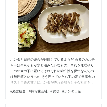
ホンダと日産の統合が難航しているようだ 両者のカルチ
ャーはそもそもが水と油みたいなもの、それを無理やり
一つの傘の下に置いてそれぞれの独立性を保つなんての
は無理筋というもの そう思っていたら案の定で日産側の
リストラ策の甘さにホンダが痺れを切らし子会社化を持
ちかけているようだ しかもそこから先も予想通り、プラ
#
経営統合
#
持ち株会社
#
買収
#
ホンダ日産
イドの高い日産が反対しているとのことでこの案件は破
談ということもありそうだ いずれにせよ、中途半端に経
産省あたりが口を出して無理やり統合なんて事にならな