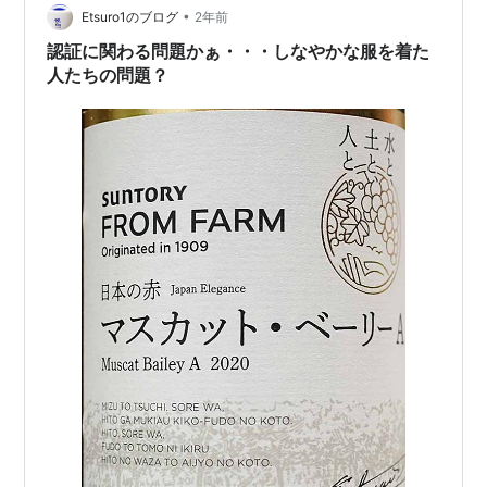
•
ければ良いのだが・・・ さて、昨日の晩ご飯 この日はた
Etsuro1のブログ
2年前
まには目先の変わったものが食べたくてタコスにしてみ
認証に関わる問題かぁ・・・しなやかな服を着た
る事にした。てな事でこんなものを用意し…
人たちの問題？