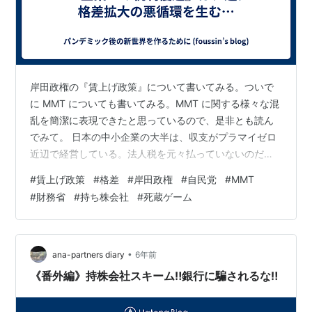
岸田政権の『賃上げ政策』について書いてみる。ついで
に MMT についても書いてみる。MMT に関する様々な混
乱を簡潔に表現できたと思っているので、是非とも読ん
でみて。 日本の中小企業の大半は、収支がプラマイゼロ
近辺で経営している。法人税を元々払っていないのだか
ら優遇税制もクソもあったもんじゃない。売り上げの大
#
賃上げ政策
#
格差
#
岸田政権
#
自民党
#
MMT
半は、設備投資と人件費に充当されている。売り上げは
#
財務省
#
持ち株会社
#
死蔵ゲーム
ステークホルダー同士で綺麗に分配…それが中小企業の
実体だ。要するに、皆で協力して生きている。 現在の大
企業は、持ち株会社(ホールディングス)が本社機能を有し
ていて、利益を上げて法人税を払えるのは大半が持ち株
•
ana-partners diary
6年前
会社だ。子会社は本社の内部留保を切…
《番外編》持株会社スキーム‼️銀行に騙されるな‼️