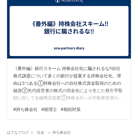
《番外編》銀行スキーム 持株会社化に騙されるな‼️自社
株式譲渡について多くの銀行が提案する持株会社化。理
由は3つある①持株会社への自社株式資金取得のための
融資②先代経営者の株式の現金化により生じた税引手取
額に対して金融商品提案③持株会社への不動産投資の提
案をし、さら融資を拡大あまり知られてないが持株会社
#
持ち株会社
#
税理士
#
相続対策
化は、短期的に見れば相続税の増額になる。理由は株式
が現金になるためだ。株式を売却せず、相続が発生した
場合は、財産評価基本通達に基づいた株式の評価額が相
はてなブログ
>
社会
>
持ち株会社
続税の課税価格となる。ところが先代経営者が持株会社