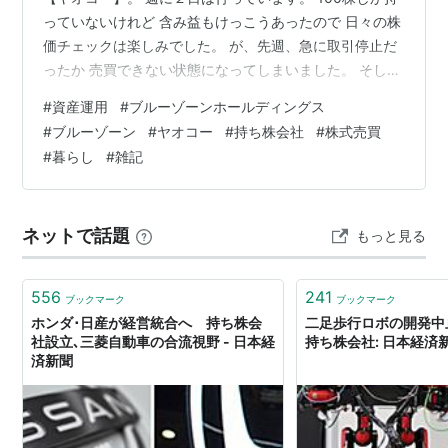
っていないけれど 含み益もけっこうあったので 日々の株
価チェックは楽しみでした。 が、先週、急に取引停止だ
ったか 売買できない状態になってしまいました。 そし
て・・・こんな通知も届きました。 社名が変わったとい
#
資産運用
#
ブルーゾーンホールディングス
うわけではなく 持ち株会社となる親会社のブルーゾーン
#
ブルーゾーン
#
ヤオコー
#
持ち株会社
#
株式売買
HDを設立して 持ち株会社体制に移行と書いてありまし
#
暮らし
#
雑記
た。 他のスーパーマーケットも子会社にしたということ
で 大きな会社になったようです。 ヤオコー「ブルーゾー
ンHD」始動 文化堂とクックマート子会社化（食品新聞）
ネットで話題
もっと見る
- …
556
241
ブックマーク
ブックマーク
ホンダ･日産が経営統合へ 持ち株会
二足歩行ロボの開発中
社設立､三菱自動車の合流視野 - 日本経
持ち株会社: 日本経済
済新聞