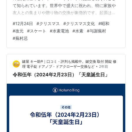
て知られています。世界中で盛大に祝われ、特に家族や
友人との集まりや贈り物の交換が象徴的です。起源は宗
教的なものですが、現代では宗教の枠を超え、多くの文
#
12月24日
#
クリスマス
#
クリスマス文化
#
昭和
化や国々で年末の一大イベントとして定着しています。
#
改元
#
スケート
#
水素電池
#
水素
#
与謝蕪村
クリスマスの歴史と起源 クリスマスは、キリスト教の最
#
蕪村忌
も重要な祭りのひとつで、4世紀に定着しました。12月
25日が選ばれた背景には、ローマ帝国で冬至を祝う「太
陽の生まれ変わり」祭りが関係しています。キリストの
鍵屋 キー助®｜口コミ・評判も掲載中。鍵交換 取付 開錠 修
誕生は「新しい光」としての象徴…
•
理 電子錠 ドアノブ・ドアクローザー交換など
2年前
令和伍年（2024年2月23日）「天皇誕生日」