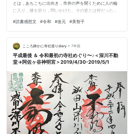
とは，あちこちに出向き，市井の声を聞くために人の輪
に入り，膝を折り，問いかけた。その姿とは何だったの
か。「象徴」とは何かを求めた姿ではなかったか。聖性
#
読書感想文
#
令和
#
改元
#
美智子
をまとい祈る。そうすることで追い求めたのだ。昭和と
違い，戦時下とはならなかったものの，平成という時代
も，震災，火山噴火，テロ，経済危機など人々の生活を
•
揺るがす事態が続いた動乱の時代である。決して穏やか
こころ静かに寺社巡りdiary
7年前
とは言い切れぬ時代だった。 第一線を退き，一つの時代
平成最後 ＆ 令和最初の寺社めぐり〜♪＜深川不動
の区切りとなる「改元」を迎えたとは言え…
堂→阿佐ヶ谷神明宮＞2019/4/30-2019/5/1