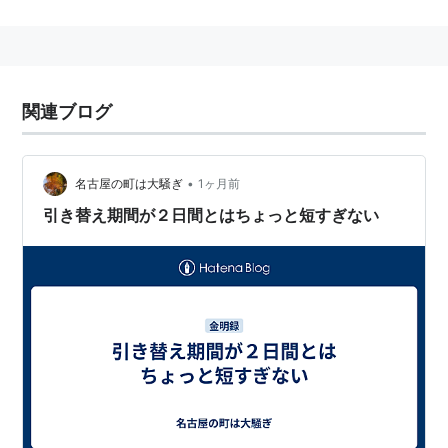
日本では、明治時代に
一世一元の制
が採用されるまでは
天皇の代替りや陰陽師の占い、天変地異が起きたときな
ど、験担ぎのために頻繁に行われていた。それで付けら
れた元号が
承久
*1
だったり
応仁
*2
する。。。
関連ブログ
リスト：
二文字キーワード
•
名古屋の町は大騒ぎ
1ヶ月前
引き替え期間が２日間とはちょっと短すぎない
*1
:
承久の乱によって天皇権が失墜。
*2
:
応仁の乱によって京都が焼け野原となる。