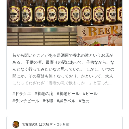
昔から聞いたことがある居酒屋で養老の滝というお店が
ある。 子供の頃、最寄りの駅にあって、子供ながら、な
んとなく行ってみたいなと思っていた。 しかし、いつの
間にか、その店舗も無くなっており、かといって、大人
になってわざわざ「養老の滝で飲もっか！」と言ったこ
とも思ったこともなかった。養老の会社さんごめんなさ
#
ドラクエ
#
養老の滝
#
養老ビール
#
ビール
い。。。 で、ちょっと前の話、私以外の家族が、養老の
#
ランチビール
#
休職
#
黒ラベル
#
改元
滝に行って「養老ビール」というものを飲んだという記
憶が、頭の片隅に少こーしだけ残っていた。そう。間違
いなく気になっていたのだった。 時を経て、そんなこと
も忘れ、何か良さそうなランチを求め歩いている
•
名古屋の町は大騒ぎ
2ヶ月前