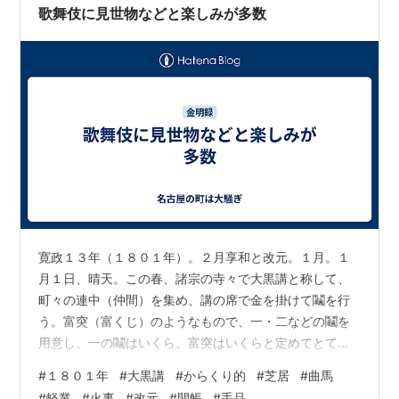
と、、、 養老の滝があった！ 看板に書かれたメニ…
歌舞伎に見世物などと楽しみが多数
寛政１３年（１８０１年）。２月享和と改元。１月。１
月１日、晴天。この春、諸宗の寺々で大黒講と称して、
町々の連中（仲間）を集め、講の席で金を掛けて鬮を行
う。富突（富くじ）のようなもので、一・二などの鬮を
用意し、一の鬮はいくら、富突はいくらと定めてとても
流行るが、あまりに流行りすぎたので触れが廻り、厳し
#
１８０１年
#
大黒講
#
からくり的
#
芝居
#
曲馬
く禁止され、それぞれの掛け金は寺々から返金される。
#
軽業
#
火事
#
改元
#
開帳
#
手品