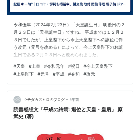
令和伍年（2024年2月23日）「天皇誕生日」 明後日の２
月２３日は「天皇誕生日」ですね。 平成までは１２月２
３日でしたが、上皇陛下から今上天皇陛下への譲位に伴
う改元（元号を改める）によって、今上天皇陛下のお誕
生日である２月２３日へと改められました。
#
天皇
#
上皇
#
令和元年
#
祝日
#
今上天皇陛下
#
上皇陛下
#
元号
#
平成
#
令和
#
改元
•
ウチダカズヒロのブログ
5年前
読書感想文「平成の終焉: 退位と天皇・皇后」 原
武史 (著)