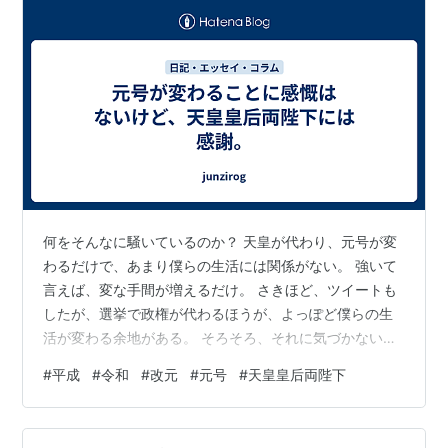
何をそんなに騒いているのか？ 天皇が代わり、元号が変
わるだけで、あまり僕らの生活には関係がない。 強いて
言えば、変な手間が増えるだけ。 さきほど、ツイートも
したが、選挙で政権が代わるほうが、よっぽど僕らの生
活が変わる余地がある。 そろそろ、それに気づかない
か？ このままの国民ではダメだよ。 僕はむしろそれを国
#
平成
#
令和
#
改元
#
元号
#
天皇皇后両陛下
民に気づかせるために陛下が行った策ではないか？とさ
え思う。 そんな風に、 誰よりも国民の生活に寄り添わな
いといけなかったのに、寄り添わなかったしょうもない