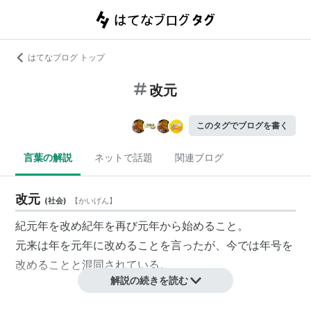
はてなブログ トップ
改元
このタグでブログを書く
言葉の解説
ネットで話題
関連ブログ
改元
(
社会
)
【
かいげん
】
紀元年を改め紀年を再び元年から始めること。
元来は年を元年に改めることを言ったが、今では年号を
改めることと混同されている。
解説の続きを読む