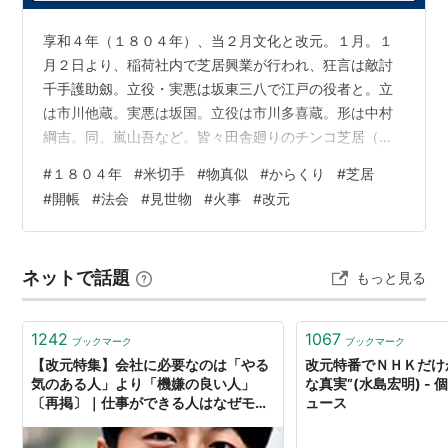
享和４年（１８０４年）、当２月文化と改元。１月。１
月２日より、稲荷社内で芝居興業が行われ、狂言は敵討
千手護助劔。立役・実悪は坂東三八で江戸の役者と。立
は市川他蔵。実悪は坂国。立役は市川多喜蔵。形は中村
綱吉。同、嵐山吾など。皆々田舎廻りのチンコ芝居（子
ども芝居）の役者ばかりだが、坂東国蔵だけが贔屓の者
#
１８０４年
#
米切手
#
物真似
#
からくり
#
芝居
が多い。８日、９日の両日に２朱以上の米切手（米手
#
開帳
#
法会
#
見世物
#
火事
#
改元
形）を引き替える。平田所（尾張藩の御用両替）で古い
米切手と新しい米切手を引き替え、大いに混雑する。こ
の日を過ぎれば古い米切手は通用しなくなる。この春、
ネットで話題
もっと見る
町家の輩は昨年の御当金（御用金）のため殊の外倹約を
申し合わせ、全員年頭の祝儀を止め、上下などを着用せ
ず…
1242
1067
ブックマーク
ブックマーク
【改元特集】会社に必要なのは「やる
改元特番でＮＨＫだけ
気のある人」より「機嫌の良い人」
な真実”(水島宏明) - 個人
〔再掲〕｜仕事ができる人はなぜモチ
ュース
ベーションにこだわらないのか｜相原
孝夫