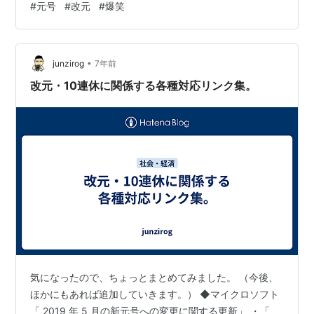
#
元号
#
改元
#
爆笑
しい事件の連続だった。これを新元号で一気に転換しよ
う、という目論見だ。 MTSHと来て、Bというのも、なか
なかのものだろう。爆笑元年、なんてね。 社労士業務か
•
ら見ると、元号というものは結構厄介である（特に年金
junzirog
7年前
の月数計算などにおいて）。頭の中で西暦変換するのも
改元・10連休に関係する各種対応リンク集。
大変だ。しかし、還暦を迎えた日本人、という…
気になったので、ちょっとまとめてみました。 （今後、
ほかにもあれば追加していきます。） ◆マイクロソフト
「 2019 年 5 月の新元号への変更に関する更新」 ・「