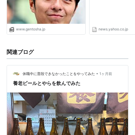
www.gentosha.jp
news.yahoo.co.jp
関連ブログ
•
休職中に普段できなかったことをやってみた
1ヶ月前
養老ビールとやらを飲んでみた