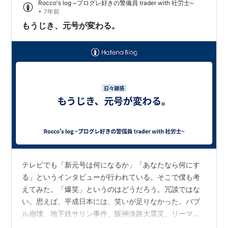
Rocco's log ~プログレ好きの警備員 trader with 社労士~
政治家よりも、 日本国憲法のもとで象徴という立場に徹
•
7年前
し、国民の気持ちに寄り添ってくれた天皇皇后両陛下に
もうじき、元号が変わる。
は心より深く感謝申し上げます。 あ…
テレビでも「新元号は何になるか」「あなたなら何にす
る」というインタビューが行われている。そこで僕も考
えてみた。「爆笑」というのはどうだろう。冗談ではな
い。思えば、平成日本には、笑いが足りなかった。バブ
ル崩壊、地下鉄サリン事件、阪神淡路大震災、リーマン
ショック、秋葉事件、東日本大震災、原発事故等々、苦