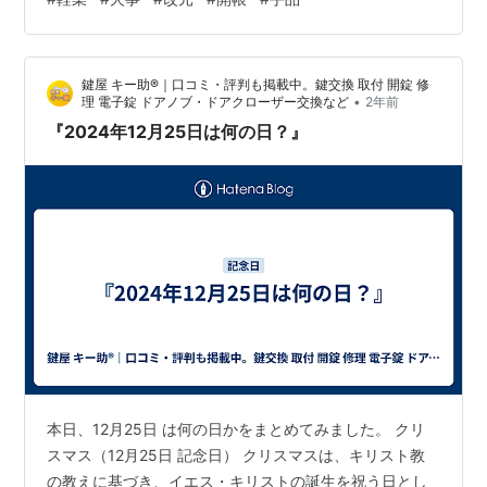
大須仁王門前より七ツ寺本堂の後ろへ裏門を開き、通行
させる。また、大須仁王門の中は南へ広がる。昨年冬よ
り、門前町のからくり師が二三（ぢさん）店（２、３店
鍵屋 キー助®｜口コミ・評判も掲載中。鍵交換 取付 開錠 修
か？）でからくり的を初め、見物が多く集まる。俗に玉
•
理 電子錠 ドアノブ・ドアクローザー交換など
2年前
屋庄吉とも言う。ただし、２、３年過ぎて終わってし
『2024年12月25日は何の日？』
ま…
本日、12月25日 は何の日かをまとめてみました。 クリ
スマス（12月25日 記念日） クリスマスは、キリスト教
の教えに基づき、イエス・キリストの誕生を祝う日とし