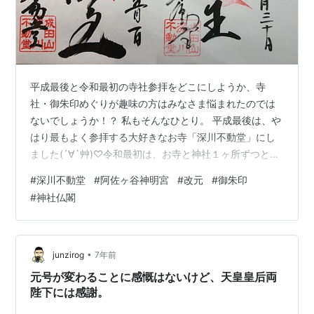
平成最後と令和最初の寺社参拝をどこにしようか、寺
社・御朱印めぐりが趣味の方はみなさま悩まれたのでは
ないでしょうか！？ 私もそんなひとり。 平成最後は、や
はり最もよく参拝する大好きなお寺「深川不動堂」にし
ました(´∀`艸)♡令和最初は、お寺と神社１ヶ所ずつと決
め、初詣のような気持ちで参拝。お寺は「深川不動堂」
#
深川不動堂
#
阿佐ヶ谷神明宮
#
改元
#
御朱印
で決まり♪神社は以前お参りして清々しい空気にとても感
#
神社仏閣
動した「阿佐ヶ谷神明宮」にしました！ また、深川不動
の令和初護摩にお参りしようと決めていたので、朝一は
深川不動に！5/1は御縁日ということもあってか、令和最
初ということもあってか、（気のせいかもしれませんが
•
junzirog
7年前
笑）特にお護摩の力が強く感じられ、…
元号が変わることに感慨はないけど、天皇皇后両
陛下には感謝。