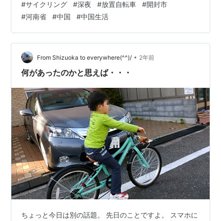
#
サイクリング
#
深夜
#
放置自転車
#
開封市
#
河南省
#
中国
#
中国生活
•
From Shizuoka to everywhere(^^)/
2年前
何があったのかと思えば・・・
ちょっと今日は別の話題。 先日のことですよ。 スマホに