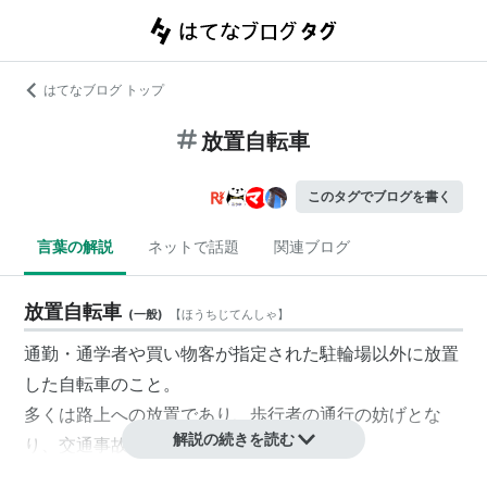
はてなブログ トップ
放置自転車
このタグでブログを書く
言葉の解説
ネットで話題
関連ブログ
放置自転車
(
一般
)
【
ほうちじてんしゃ
】
通勤・通学者や買い物客が指定された
駐輪場
以外に放置
した自転車のこと。
多くは路上への放置であり、歩行者の通行の妨げとな
解説の続きを読む
り、交通事故の原因ともなる。
また視力障害者にとっては危険な傷害である。