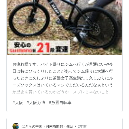
お疲れ様です。バイト帰りにジムへ行くが普通にいや今
日は特にびっくりしたことがあってジム帰りに大通へ行
ったときに久しぶりに茶髪女子高生満たし久しぶりにル
ーズソックスはいているマジでまだいるんだなぁという
か歴史を貫いているのかどうかコスプレじゃないことウ
ィのりたいけどまぁ一瞬目に入って はい大阪万博いろい
#
大阪
#
大阪万博
#
放置自転車
ろ物議を醸していたけどやるんですね。あんまり関心な
く気にしていなかったけどトランプさん来るのかな。大
阪・御堂筋で『放置自転車』一斉撤去 ４月からの万博に
•
向け「往来しやすい歩行空間を確保」 - MBSニュース |
ぱきらの中国（河南省開封）生活
2年前