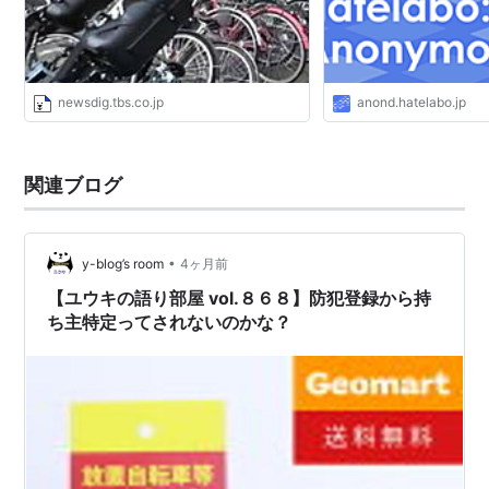
newsdig.tbs.co.jp
anond.hatelabo.jp
関連ブログ
•
y-blog’s room
4ヶ月前
【ユウキの語り部屋 vol.８６８】防犯登録から持
ち主特定ってされないのかな？