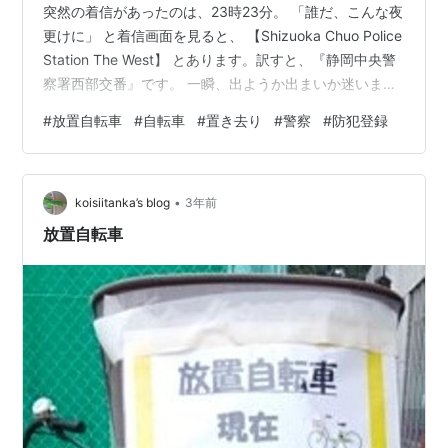
突然の着信があったのは、23時23分。 「誰だ、こんな夜
更けに」 と着信画面を見ると、 【Shizuoka Chuo Police
Station The West】 とあります。訳すと、『静岡中央警
察署西部交番』です。 一瞬、出ようか出まいか迷います
よね。 気付いてなかったけど、どこかで人に車をぶつけ
#
放置自転車
#
自転車
#
置き去り
#
警察
#
防犯登録
て、気づかずに走り去ってしまっていた 知らない間に、
自分が犯罪に巻き込まれていた 知り合いの誰かが犯罪に
巻き込まれた 詐欺電話 のどれかかしらと思いながら、と
•
りあえず電話に出てみました。 【着信履歴 空白が多いけ
koisiitanka’s blog
3年前
ど】 警「あ、totsuspo…
放置自転車