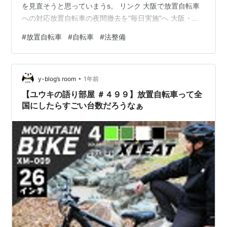
を見直そうと思っていまうs。 リンク 大阪で放置自転車
への対応放置自転車の夜間撤去を“毎日実施”へ 大阪・キ
タとミナミで来月から 「自転車から徒歩へ」生活習慣の
#
放置自転車
#
自転車
#
法整備
変更促進を期待（ABCニュース） - Yahoo!ニュース わた
くし自転車好きだからこそ放置自転車って悲しいなぁっ
て思う。でも放置していてもその人の所有だし。 でも自
•
転車って自動車とかバイクとやっぱりナンバーがない分
y-blog’s room
1年前
故人の特敵ができないですからね。 街にある来ていくと
【ユウキの語り部屋 ＃４９９】放置自転車って全
きもけっこうな自転車が…
国にしたらすごい台数だろうなぁ