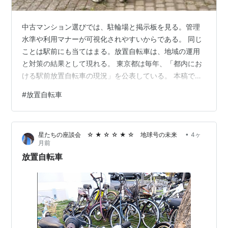
中古マンション選びでは、駐輪場と掲示板を見る。管理
水準や利用マナーが可視化されやすいからである。 同じ
ことは駅前にも当てはまる。放置自転車は、地域の運用
と対策の結果として現れる。 東京都は毎年、「都内にお
ける駅前放置自転車の現況」を公表している。 本稿で
は、過去データを含めて推移を整理し、駅別・区別・長
#
放置自転車
期トレンドの3層で読み解く。 ※投稿2021年4月8日（更
新2026年4月9日：2025年度データを反映） もくじ 都内
の放置自転車が多い駅ワースト10推移（2012年度～）
•
星たちの座談会 ☆ ★ ☆ ☆ ★ ☆ 地球号の未来
4ヶ
23区の放置自転車等対策費ランキング（2025年度） 放
月前
置自転車等対策費の費用対効果 都内の放置自転車が多い
放置自転車
駅ワースト1…