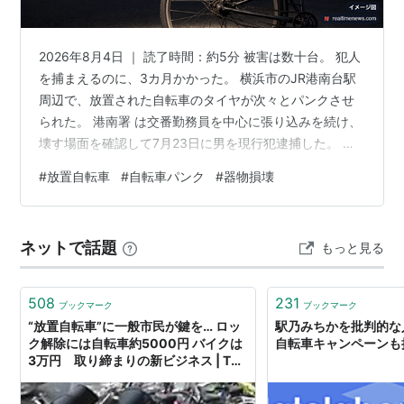
2026年8月4日 ｜ 読了時間：約5分 被害は数十台。 犯人
を捕まえるのに、3カ月かかった。 横浜市のJR港南台駅
周辺で、放置された自転車のタイヤが次々とパンクさせ
られた。 港南署 は交番勤務員を中心に張り込みを続け、
壊す場面を確認して7月23日に男を現行犯逮捕した。 狙
われていたのは、いずれも駅の周りに違法駐輪された自
#
放置自転車
#
自転車パンク
#
器物損壊
転車だ。 停めてはいけない場所に置かれた自転車ばかり
が標的になっていた。 たかがパンクに、なぜ警察はここ
まで手間をかけたのか。 動機そのものは、まだ公表され
ネットで話題
もっと見る
ていない。 この記事でわかること 港南台駅で数十台パン
ク 男を現行犯逮捕 なぜ3カ月も張り込んだのか 違法駐輪
でも被害届…
508
231
ブックマーク
ブックマーク
“放置自転車”に一般市民が鍵を… ロッ
駅乃みちかを批判的な
ク解除には自転車約5000円 バイクは
自転車キャンペーンも
3万円 取り締まりの新ビジネス | TBS
NEWS DIG