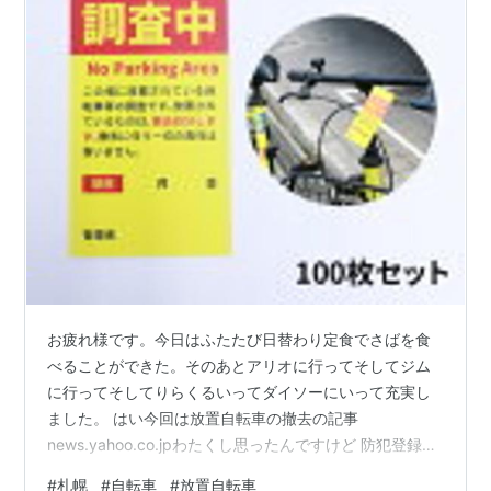
お疲れ様です。今日はふたたび日替わり定食でさばを食
べることができた。そのあとアリオに行ってそしてジム
に行ってそしてりらくるいってダイソーにいって充実し
ました。 はい今回は放置自転車の撤去の記事
news.yahoo.co.jpわたくし思ったんですけど 防犯登録を
されていない自転車がすごく多いのだと感じました。 だ
#
札幌
#
自転車
#
放置自転車