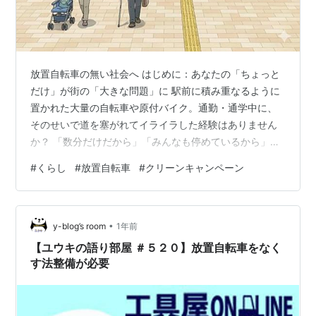
放置自転車の無い社会へ はじめに：あなたの「ちょっと
だけ」が街の「大きな問題」に 駅前に積み重なるように
置かれた大量の自転車や原付バイク。通勤・通学中に、
そのせいで道を塞がれてイライラした経験はありません
か？ 「数分だけだから」「みんなも停めているから」
—。そんな軽い気持ちで放置された一台の自転車が、実
#
くらし
#
放置自転車
#
クリーンキャンペーン
は街の安全、美観、そして私たちの税金にまで大きな負
担をかけています。 毎年10月下旬から11月にかけて、全
国各地で集中的に実施されるのが「駅前放置自転車クリ
•
ーンキャンペーン」です。この取り組みは、単に自転車
y-blog’s room
1年前
を撤去するだけでなく、私たち一人ひとりの駐輪マナー
【ユウキの語り部屋 ＃５２０】放置自転車をなく
と安全意識を向上させるための、行政と住民…
す法整備が必要