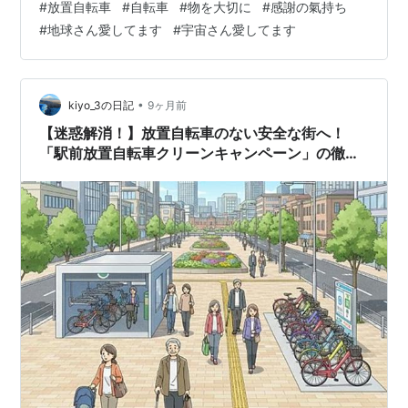
#
放置自転車
#
自転車
#
物を大切に
#
感謝の氣持ち
ようになりました。 自転車に助けられていた時期もあっ
#
地球さん愛してます
#
宇宙さん愛してます
ただろうから、せめて、乗ってらした方は、 今迄ありが
とうの感謝の氣持ちは持っていて欲しいなと思いまし
た。 地球さん愛してます🌍💕 宇宙さん愛してます🌟💕
地球さんや宇宙さん、自然の事を学び出会い、心がほっ
•
kiyo_3の日記
9ヶ月前
とする環境に♫ 国際風水学研究所 …
【迷惑解消！】放置自転車のない安全な街へ！
「駅前放置自転車クリーンキャンペーン」の徹底
解説と最新事情