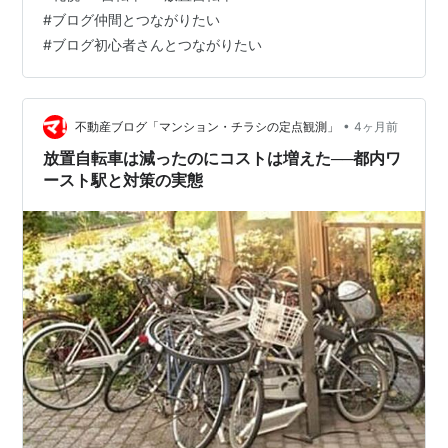
から札幌市も自転車の所有者に撤去の依頼もできないし
#
ブログ仲間とつながりたい
でも実際にしているのかな。 撤去費用の請求ってあるの
#
ブログ初心者さんとつながりたい
だろうかでもこの撤去に札幌市民税がかかっているだと
したらなんかちょっとと思ってしまうけどね。 ＼最大
5,000円クーポン配布中／警告 下げ札 下札 警告札 調査
中 撥水タイプ 駐輪警告 …
•
不動産ブログ「マンション・チラシの定点観測」
4ヶ月前
放置自転車は減ったのにコストは増えた──都内ワ
ースト駅と対策の実態