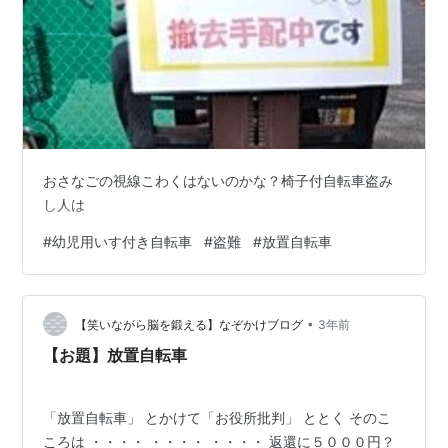
おさなごの視線こわくはないのかな？椅子付自転車盗み
し人は
#
幼児用いす付き自転車
#
盗難
#
放置自転車
•
【笑いながら脳を鍛える】なぞかけブログ
3年前
【お題】放置自転車