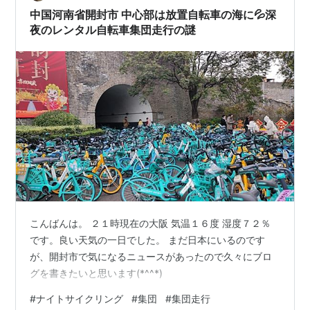
Yahoo! JAPAN 大阪市内にある放置自転車の対策全国的
中国河南省開封市 中心部は放置自転車の海に💦深
にもすごい数なんだろうけ…
夜のレンタル自転車集団走行の謎
こんばんは。 ２１時現在の大阪 気温１６度 湿度７２％
です。良い天気の一日でした。 まだ日本にいるのです
が、開封市で気になるニュースがあったので久々にブロ
グを書きたいと思います(*^^*)
#
ナイトサイクリング
#
集団
#
集団走行