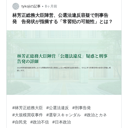
もの❞にしていけばいいですから！ 人は完璧な人なんて
•
tykojiの記事
8ヶ月前
いません。…
林芳正総務大臣陣営、公選法違反容疑で刑事告
発 告発状が指摘する「常習犯の可能性」とは？
#
林芳正総務大臣
#
公選法違反
#
刑事告発
#
大規模買収事件
#
選挙スキャンダル
#
政治とカネ
#
自民党
#
政治不信
#
日本政治