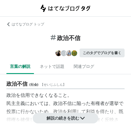
はてなブログ トップ
政治不信
このタグでブログを書く
言葉の解説
ネットで話題
関連ブログ
政治不信
(
社会
)
【
せいじふしん
】
政治を信用できなくなること。
民主主義においては、政治不信に陥った有権者が選挙で
投票に行かないため、政治を利用して利益を得たり、
既
解説の続きを読む
得権
を確保しようとする人々の意思が更に強く反映さ
れ、更なる政治不信を招く悪循環に陥る危険性がある。