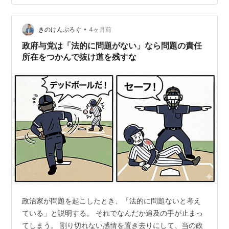
んか こう 振り回されてる感がある・・(>_<) でも、 一歩
引いて 冷静に見るとね 底に流れてるのは 米も 日も 政治
の不安定さ ＆ 通貨への信認低下 この先への…
•
きのけんぶろぐ
4ヶ月前
政府与党は「法的に問題がない」なら問題の責任
所在をつかんで抜け道を残すな
政治家が問題を起こしたとき、「法的に問題ないと考え
ている」と説明する。 それでなんだか追及の手が止まっ
てしまう。 割り切れない感情を置き去りにして、当の政