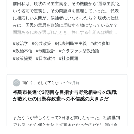
前回私は、現状の民主主義を、その機能から“選挙主義”と
いう名前で定義し、その問題点を整理していった。 代表
に相応しい人間が、候補者にいなかったら？ 現状の仕組
みは、国民の意思を政治に反映する物になっているか？
問題ある代表が選ばれたとき、静止する仕組みは機能し
ているか？ そもそも『国民が選んだ』を免罪符に、好き
#
政治学
#
公共政策
#
代表制民主主義
#
政治参加
放題できるようになっていないか？ あらゆるレベルにお
#
政治不信
#
制度設計
#
クラファン型政治論
いて、現状の“選挙主義”は構造問題を抱えていた。 だが
#
政策提案
#
日本政治
#
社会問題
同時に、それがこれまでの社会において、一定の合理性
を持っていたことも認めている。 政治権力に安全装置を
付けると、それ自体が権力化してしまう、という際限の
ない問題が発生してしまう。 な…
•
面白く、そして下らない
9ヶ月前
福島市長選で3期目を目指す与野党相乗りの現職
が敗れたのは既存政党への不信感の大きさだ