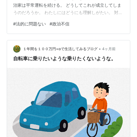
治家は平常運転を続ける。 どうしてこれが成立してしま
うのだろうか。 わたしにはどうにも理解しがたい。 対抗
する勢力、多くは野党議員になるかと思われるが、彼ら
#
法的に問題ない
#
政治不信
がなぜもっとクリティカルな質問をぶつけないのか。 あ
るいはマスコミはもっと急所を突く質問を記者会見でぶ
つけないのか。
•
１年間を１００万円+αで生活してみるブログ
4ヶ月前
自転車に乗りたいような乗りたくないような。