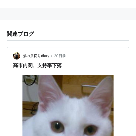
またマスコミの世論調査では無知・無学なため、政治を
理解していないにもかかわらず、表面的に政治を批判し
投票に行かない有権者まで政治不信に含めてしまってい
る。
関連ブログ
•
猫の爪切りdiary
20日前
高市内閣、支持率下落