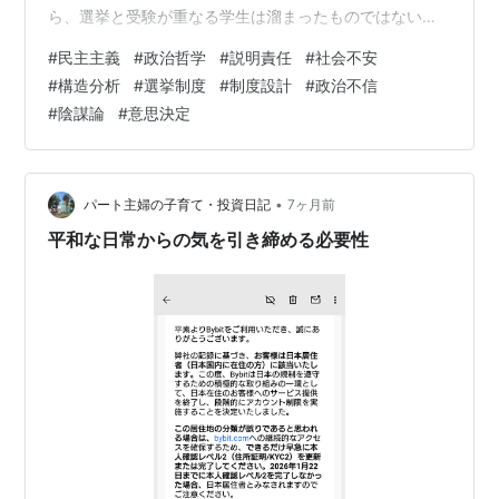
ら、選挙と受験が重なる学生は溜まったものではないと
も思う。 まぁ、高市さんはメディアでは政権選択選挙の
#
民主主義
#
政治哲学
#
説明責任
#
社会不安
洗礼を受けていないから、とか言っているが、まぁそん
#
構造分析
#
選挙制度
#
制度設計
#
政治不信
なのは建前だろう。 本音は衆議院予算委員長の椅子を、
#
陰謀論
#
意思決定
立憲民主党の枝野幸雄氏に押さえられているので、予算
を決める前にどうにかしたかったのではないか、と考え
てしまう。 うん、こんな時期でも、それでも解散総選挙
に踏み切りたくなるのもむべなるかな。 ―…
•
パート主婦の子育て・投資日記
7ヶ月前
平和な日常からの気を引き締める必要性