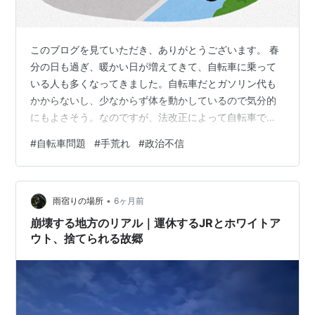
このブログを見ていただき、ありがとうございます。 春
分の日も過ぎ、暖かい日が増えてきて、自転車に乗って
いる人も多くなってきました。自転車だとガソリン代も
かからないし、少なからず体を動かしているので気分的
にもよさそう。なのですが、法改正によって自転車での
罰則行為が厳しくなり、よほどでない限り車道を通行し
#
自転車問題
#
手荒れ
#
政治不信
なければいけないので怖い。自分のすぐ横を自動車がブ
ーンと通り過ぎるわけです。警察のポイント集めみたい
な感じでネズミとりがあるのかな？ 反則金は5000円～
•
12,000円ということで、けっこうきっつい金額ですね。
雨宿りの場所
6ヶ月前
こういうことをウダウダ考えないといけないのが、もう
崩壊する地方のリアル｜運休するJRとホワイトア
嫌なんですよねー。 こんなきれいな色…
ウト、捨てられる故郷