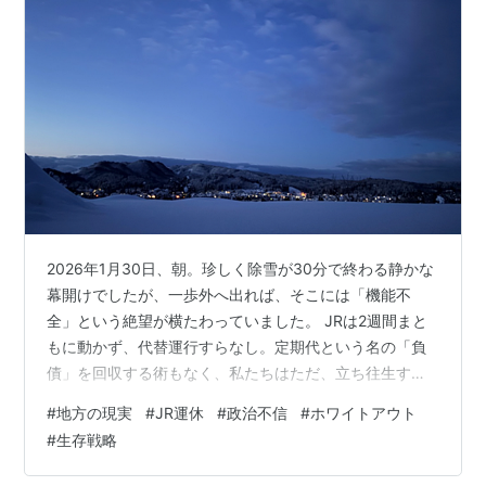
2026年1月30日、朝。珍しく除雪が30分で終わる静かな
幕開けでしたが、一歩外へ出れば、そこには「機能不
全」という絶望が横たわっていました。 JRは2週間まと
もに動かず、代替運行すらなし。定期代という名の「負
債」を回収する術もなく、私たちはただ、立ち往生する
鉄路を眺めることしかできません。これは公共交通の死
#
地方の現実
#
JR運休
#
政治不信
#
ホワイトアウト
であり、地方の切り捨てに他なりません。
#
生存戦略