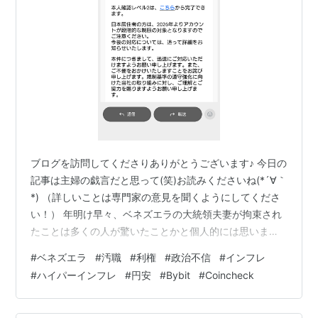
ブログを訪問してくださりありがとうございます♪ 今日の
記事は主婦の戯言だと思って(笑)お読みくださいね(*´∀｀
*) （詳しいことは専門家の意見を聞くようにしてくださ
い！） 年明け早々、ベネズエラの大統領夫妻が拘束され
たことは多くの人が驚いたことかと個人的には思います
が💦 ①ベネズエラってどこ？ ②日本とは別に関係ない
#
ベネズエラ
#
汚職
#
利権
#
政治不信
#
インフレ
でしょ？ と思ったあなたへ(^^;) まず①について！地図
#
ハイパーインフレ
#
円安
#
Bybit
#
Coincheck
などでベネズエラの位置を確認してみることをオススメ
します(#^^#)※南米大陸の北に位置していますよ！ 今ま
で知らなかったとしても大丈夫。1つずつ調べて❝自分の