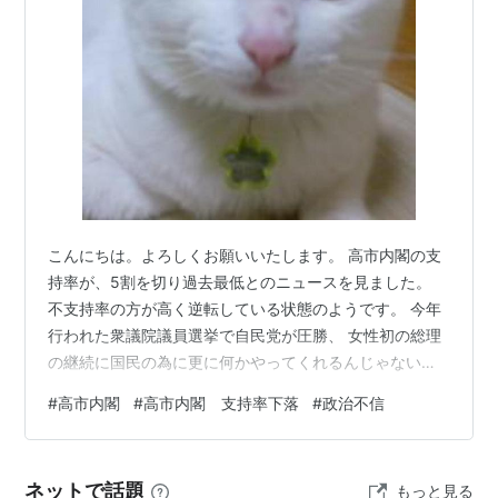
こんにちは。よろしくお願いいたします。 高市内閣の支
持率が、5割を切り過去最低とのニュースを見ました。
不支持率の方が高く逆転している状態のようです。 今年
行われた衆議院議員選挙で自民党が圧勝、 女性初の総理
の継続に国民の為に更に何かやってくれるんじゃないか
と期待されていました。 曖昧なまま達成されていない公
#
高市内閣
#
高市内閣 支持率下落
#
政治不信
約も数多くあります。 上がり続ける物価。ほとんどの国
民の暮らしが改善されてはいない。 支持率の下落は仕方
がない事だとも言えます。 今さらどうこう言っても政権
ネットで話題
もっと見る
は2～3年は変わらない。 上っ面だけの内容で判断するの