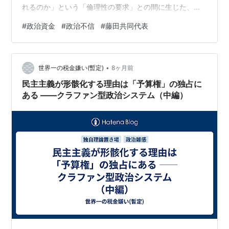
れるのか」という「倫理性の要求」との間に生じた、深
刻な断絶にある。この問題の典型例が、維新の会の藤田
#
政治資金
#
政治不信
#
藤田共同代表
文武共同代表の「関連企業への政治資金支出」である。
藤田氏は一貫して「実態を伴う商取引であり、当時のル
ールに照らして適法であった」と主張している。しか
•
し、国民の目には、公的資金が政治家本人の身内企業に
世界一の税金嫌い(暫定)
8ヶ月前
流れ込む構造は、利益供与や私的流用と同質のものとし
民主主義が形骸化する理由は「予算権」の独占に
て映り、納得できるものではない。 藤田氏の行為が当
ある ――クラファン型政治システム（中編）
時…