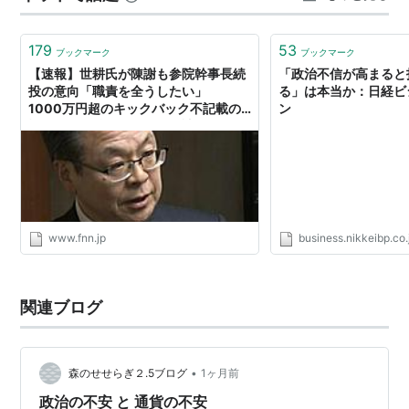
は難しいですが、国民の為を思って政治を行ってくれて
いると信じるしかない。 ミスや…
179
53
ブックマーク
ブックマーク
【速報】世耕氏が陳謝も参院幹事長続
「政治不信が高まると
投の意向「職責を全うしたい」
る」は本当か：日経ビ
1000万円超のキックバック不記載の
ン
疑いで「政治不信を深くお詫び」｜
FNNプライムオンライン
www.fnn.jp
business.nikkeibp.co.
関連ブログ
•
森のせせらぎ２.5ブログ
1ヶ月前
政治の不安 と 通貨の不安