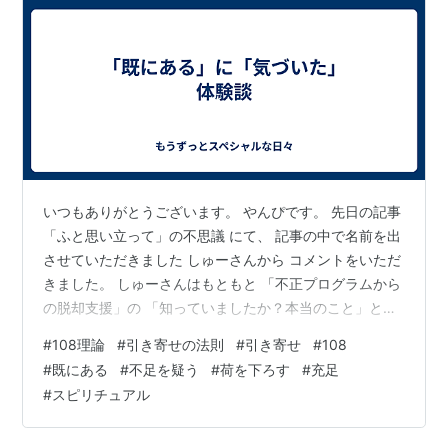
いつもありがとうございます。 やんぴです。 先日の記事
「ふと思い立って」の不思議 にて、 記事の中で名前を出
させていただきました しゅーさんから コメントをいただ
きました。 しゅーさんはもともと 「不正プログラムから
の脱却支援」の 「知っていましたか？本当のこと」とい
う記事に 影響を受けた、というコメントをしてくださっ
#
108理論
#
引き寄せの法則
#
引き寄せ
#
108
た方でした。 でもその 「不正プログラムからの脱却支
#
既にある
#
不足を疑う
#
荷を下ろす
#
充足
援」の 「知っていましたか？本当のこと」という記事は
#
スピリチュアル
実は「ふと思い立って」書いた記事で、 それまでの書き
方や考え方に沿って書いた記事ではなかったので そのコ