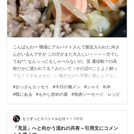
こんばんわー 職場にアルバイトさんで最近入られたJKさ
んがいるんですが この方がまた大人しい～～～～方でし
てね^^; なんっっにもしゃべらないの。笑 通信制？の高
校だかに通われてる？みたいで（その辺のことよく解っ
てなくてすみません･･）働きながら学業に勤しんでエラ
イなあ～･･といつも思ってるんですけどね･･･ いや･･ま
#
おっさんエッセイ
#
今日の俺メシ
#
シャイ
#
JK
あ･･たわいもない今日も暑いねえ～･･とか天気の話と
#
既にある
#
もやし炒めの素
#
魚肉ソーセージ レシピ
か･･そうした投げ掛けにはちょこっと頷いたり、完全に
スルーされるワケじゃないんですけどね･･^^;とにかくス
ーパーシャイさんなんだなあって･･人がいて^^; そもそも
私自身がスーパースペシャルシャイガイにて･･人間関係
•
もうずっとスペシャルな日々
3年前
とかダメ…
「充足」へと向かう流れの共有～引用文にコメン