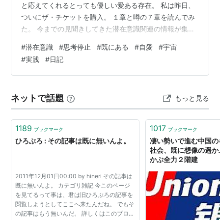
と応えてくれるとっても優しい愛ある存在。 私は昨日、
ついにザ・チケットを購入。 １章と噂の７章を読んでみ
た。 今までの見聞きしてきた潜在意識関連の情報が集約
していて、とても楽しく読めた。 あとやっぱりシンプル
#
潜在意識
#
思考停止
#
既にある
#
自愛
#
宇宙
なんだなと感じた。 中でも好きだったの（ピンときた言
#
実践
#
日記
葉）は、１章に書いてあった「そうなっても構わない」
とエゴを認めるメソッド。 本当に不思議と今の私の心に
安心感をもたらしてくれた。 だから今日のMVPは、いい
ネットで話題
もっと見る
よさん ×「そうなっても構わない」。 すんごく楽な気持
ち。 あと、なんだろう。…
1189
1017
ブックマーク
ブックマーク
ひろぶろ : その記事は既に無いんよ。
凄い勢いで進む中国の
社会、既に想像の遥か上
かぶ全力２階建
2011年12月01日00:00 by hineri その記事は
既に無いんよ。 カテゴリ雑記 今このページ
を見てるって事は、君は旧ひろぶろの記事を
閲覧しようとしてここへ来たんだね。 でもそ
の記事はもう無いんだ。 詳しくはこのブログ