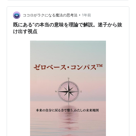
る。 海を挟んで向こうの陸までは数キロくらい距離があ
る。 でも、その景色を認識しているのは私。 認識してい
•
るのは私の頭のど真ん中。 ”意識の一点”で認識してい
ココロがラクになる魔法の思考法
1年前
る。 ”ここ”で認識している。 それはまるで超超リアルな
既にある”の本当の意味を理論で解説。迷子から抜
画質…
け出す視点