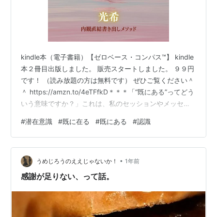
kindle本（電子書籍）【ゼロベース・コンパス™】 kindle
本２冊目出版しました。 販売スタートしました。 ９９円
です！ （読み放題の方は無料です） ぜひご覧ください＾
＾ https://amzn.to/4eTFfkD＊＊＊「“既にある”ってどう
いう意味ですか？」これは、私のセッションやメッセー
ジでもよくいただく質問です。スピリチュアルの文脈
#
潜在意識
#
既に在る
#
既にある
#
認識
や、潜在意識を扱う場面ではよく出てくるこの言葉。 だ
けど、目の前には何もない。 願いはまだ叶っていない
し、現実は大きく変わっているようには思えない。そう
•
なると「いや、それって願望実現できた人が言ってるだ
うめじろうのええじゃないか！
1年前
けでは？」 と疑ってしまいたくなる気持ちも、正直…
感謝が足りない、って話。