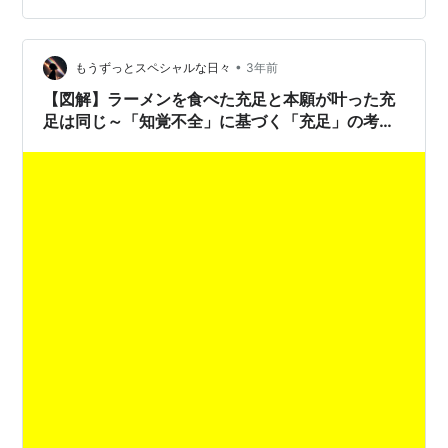
～」 にて、 素敵なコメントをたくさんいただきました。
ありがとうございました。 その素敵なコメントの中に、
皆様の参考にもなると思われるコメントがあり、 実際
•
もうずっとスペシャルな日々
3年前
に、コメント欄…
【図解】ラーメンを食べた充足と本願が叶った充
足は同じ～「知覚不全」に基づく「充足」の考え
方～