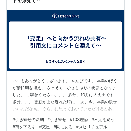
トを添えて～
いつもありがとうございます。 やんぴです。 本業のほう
が繁忙期を迎え、 さっそく、ひさしぶりの更新となりま
した。 ご容赦ください。。。 多分、10月は大丈夫です！
多分。。。 更新がまた遅れた時は 「あ、今、本業の調子
いいんだなぁ」 ぐらいに思っておいていただけるとあり
がたいです。 では、今回の記事を書いていきますね。 先
#
引き寄せの法則
#
引き寄せ
#
108理論
#
不足を疑う
日の記事 「【図解】ラーメンを食べた充足と本願が叶っ
#
荷を下ろす
#
充足
#
既にある
#
スピリチュアル
た充足は同じ～「知覚不全」に基づく「充足」の考え方