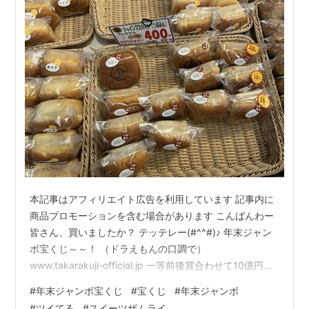
本記事はアフィリエイト広告を利用しています 記事内に
商品プロモーションを含む場合があります こんばんわー
皆さん、買いましたか？ テッテレー(#^^#)♪ 年末ジャン
ボ宝くじ～～！ （ドラえもんの口調で）
www.takarakuji-official.jp 一等前後賞合わせて10億円！
というジャンボな宝くじでありますが･･ マックスで当た
#
年末ジャンボ宝くじ
#
宝くじ
#
年末ジャンボ
っても大谷サンの年棒の1/10です！ （どんだけひねくれ
#
ツイてる
#
スイーツザムライ