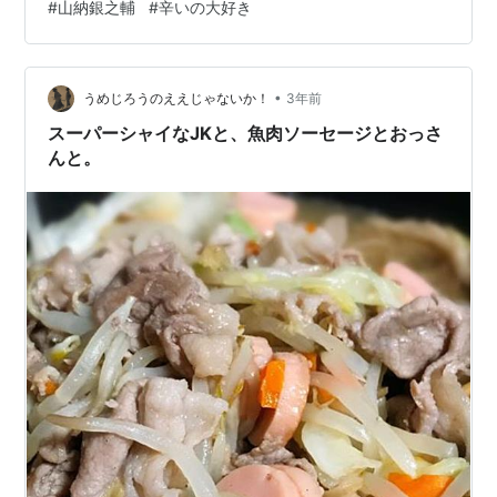
#
山納銀之輔
#
辛いの大好き
んね･･^^; ちなみに私は今、シアワセです^^;！笑 以前の
自分からは考えられない程のミニマムな暮らしを手に
入…
•
うめじろうのええじゃないか！
3年前
スーパーシャイなJKと、魚肉ソーセージとおっさ
んと。