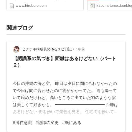
の「このサイトについて」の所に書いてある
www.hiroburo.com
kabumatome.doorblog
けど、 今“この”サイトを管理している「僕」
は初代管理人じ...
関連ブログ
•
ヒナナギ構成員のゆるスピ日記
1年前
【認識系の気づき】距離はあるけどない（パート
２）
今日の沖縄の海と空。 昨日は夕日に間に合わなかったの
で今日は間に合わせたのに雲がかかってた。 雨も降って
いて暗めだけれど、高いところに出ていた羽のような雲
は美しくて好きかも。 ━━━━━━━━━━━━━━━━━━━━━ 距離は
あるけどない 街を歩いて景色を見る。 住宅街を歩いて、
景色を見る。 私の肉体から見ているすぐそばの家までは
#
潜在意識
#
認識の変更
#
既にある
5メートルほど距離がある。 海岸を歩いて、景色を見