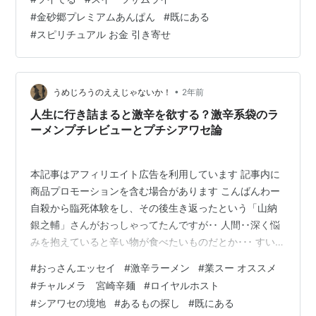
た見方よ･･。^^;） 私も今日、買ってきましたよ～ん
#
金砂郷プレミアムあんぱん
#
既にある
(#^^#) 今回はいつもの銀行ついでに･･では無く･･田舎の
#
スピリチュアル お金 引き寄せ
商業施設の宝くじ売り場で買いました（言い方っ･･
^^;！） これがまた･･4～5人？の…
•
うめじろうのええじゃないか！
2年前
人生に行き詰まると激辛を欲する？激辛系袋のラ
ーメンプチレビューとプチシアワセ論
本記事はアフィリエイト広告を利用しています 記事内に
商品プロモーションを含む場合があります こんばんわー
自殺から臨死体験をし、その後生き返ったという「山納
銀之輔」さんがおっしゃってたんですが･･ 人間･･深く悩
みを抱えていると辛い物が食べたいものだとか･･･ すいま
せん･･私･･辛いの大好きなんですけど･･･^^;ﾊﾊ まあ･･も
#
おっさんエッセイ
#
激辛ラーメン
#
業スー オススメ
ちろん純粋に「辛いの好き」な方もいれば･･銀之輔さん
#
チャルメラ 宮崎辛麺
#
ロイヤルホスト
が言われるように人生に行き詰まった時に･･追い込まれ
#
シアワセの境地
#
あるもの探し
#
既にある
た時に人間は一種の刺激を欲するものなのかも知れませ