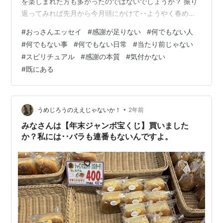
を楽しまれた方も多かったのではないでしょうか？ 振り
返ってみれば先月から今月頭にかけて･･ようやく春めい
てきて暖かくなってきたな･･･ と思っていたら激寒に逆戻
#
おっさんエッセイ
#
感謝が足りない
#
何でもない人
り･･冬物のダウンなんかもうクリーニングに出しちゃお
#
何でもない事
#
何でもない日常
#
当たり前じゃない
っかな～なんて思ってたらとんでもない！ダウンどころ
#
スピリチュアル
#
感謝の本質
#
気付かない
かマフラーまで出動したよ！みたいな週もありましたよ
#
既にある
ね～(;´∀｀) ほんまに･･昨今の気象というものは春と秋が
無い感じにて･･一気に暑くなり一気に寒くなる･･夏と冬
の二極化･･…
•
うめじろうのええじゃないか！
2年前
みなさんは【年末ジャンボ宝くじ】買いました
か？私には･･バラも連番もないんですよ。