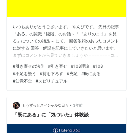
いつもありがとうございます。 やんぴです。 先日の記事
「ある」の認識「段階」のお話～「『ありのまま』を見
る」についての補足～ にて、 回答依頼のあったコメント
に対する 回答・解説を記事にしていきたいと思います。
まずはコメントから見ていきましょうか ========コメ
ント内容======== konohananaco またまたコメントす
#
引き寄せの法則
#
引き寄せ
#
108理論
#
108
みません。 やんぴさんにお願いがあります。 よく108さ
#
不足を疑う
#
荷を下ろす
#
充足
#
既にある
んが「ラーメン食べた充足と本願が叶った充足は同じ」
#
知覚不全
#
スピリチュアル
とおっしゃいますよね？ これがまだよくわかりません。
ラーメン食べた充足 と （例えば）大好きな人から連絡が
来た ↑これが同じな訳ない、と思ってしまいま…
•
もうずっとスペシャルな日々
3年前
「既にある」に「気づいた」体験談