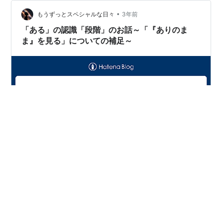
メントをいただいた私は 「びっくりした」、という内容
の記事が 「ふと…
•
もうずっとスペシャルな日々
3年前
「ある」の認識「段階」のお話～「『ありのま
ま』を見る」についての補足～
いつもありがとうございます。 やんぴです。 先日の記事
「ありのまま」を見る～引き寄せるようになる前と、引
き寄せるようになった今の一番の変化～ にて、 少しこち
らの回答が 長くなってしまいそうで、 かつ、その回答が