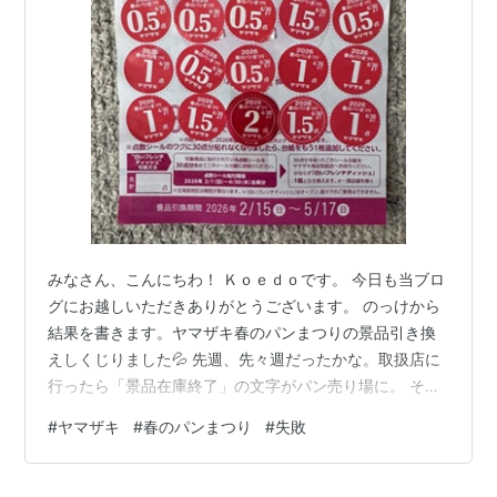
みなさん、こんにちわ！ Ｋｏｅｄｏです。 今日も当ブロ
グにお越しいただきありがとうございます。 のっけから
結果を書きます。ヤマザキ春のパンまつりの景品引き換
えしくじりました💦 先週、先々週だったかな。取扱店に
行ったら「景品在庫終了」の文字がパン売り場に。 その
後バタバタしていたので交換をすっかり忘れ、気づいた
#
ヤマザキ
#
春のパンまつり
#
失敗
ら５月１７日の夜でした・・・ せっかくここまで集めた
のになぁ～ この他に１０点分くらいありました。この１
０点はのっけから諦めてましたが。 集め始めたのが３月