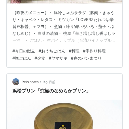
【昨夜のメニュー】・ 豚冷しゃぶサラダ（豚肉・きゅう
り・キャベツ・レタス・ ミツカン「LOVERZたれつゆ辛
旨豆板醤」＋マヨ）・ 煮物（練り物いろいろ・茄子・ぶ
なしめじ）・ 白菜の漬物・ 桃屋「辛さ増し増し香ばしラ
ー油」・ ごはん・ 生パイナップル（台湾パイナップルで
す。前のとは違う種類のようです）こちらの地方、昨夜
#
今日の献立
#
おうちごはん
#
料理
#
手作り料理
からずっと雨です。気温も下がって、今日は最高気温１
#
晩ごはん
#
夕食
#
ヤマザキ
#
春のパンまつり
８℃ 最低気温１２℃となっていますよ。昨夜はサラダと
煮物とあとは小さいおかず（ごはんのお供的な）でした
が冷しゃぶの豚肉が多かったのでこれで十分でした。今
回はミツカンの「LOVERZたれつゆ辛旨豆板醤」をドレ
•
Rei’s notes
3ヶ月前
ッシング代わりに。これはサ…
浜松プリン「究極のなめらかプリン」