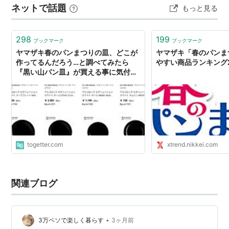
ネットで話題
もっと見る
で、４月には３０点揃ってたんだけどなぁ。揃った時点
で交換しておけば良かった。 後回しはダメですね。 次回
は肝に銘じます！（と言いつつ１…
298
199
ブックマーク
ブックマーク
ヤマザキ春のパンまつりの皿、どこが
ヤマザキ「春のパンま
作ってるんだろう…と調べてみたら
やすい商品ランキング2
『黒い山パン皿』が買える事に気付い
てしまった「お前…黒も作れたん
か！？」
togetter.com
xtrend.nikkei.com
関連ブログ
•
3万ペソで楽しく暮らす
3ヶ月前