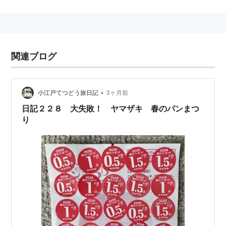
マザキパン
を売っているお店に提出すると、フランス製
の白いお皿をもらうことができる。
毎日がパンまつり―ヤマザキパン
でつくる魔法のレシピ
関連ブログ
作者:
山崎製パン株式会社
出版社/メーカー:
主婦の友社
発売日:
2013/02/01
•
小江戸てつどう旅日記
3ヶ月前
メディア:
大型本
購入
: 1人
クリック
: 431回
日記２２８ 大失敗！ ヤマザキ 春のパンまつ
この商品を含むブログを見る
り