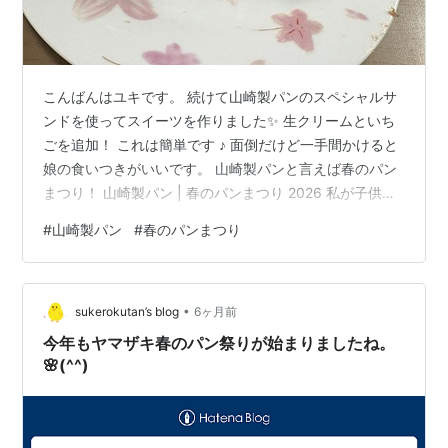
こんばんはユキです。 続けて山崎製パンのスペシャルサ
ンドを使ってスイーツを作りました✨ 生クリームといち
ごを追加！ これは簡単です ♪ 面倒だけど一手間かけると
娘の食いつきがいいです。 山崎製パンと言えば春のパン
まつり！ 山崎製パン | 春のパンまつり 2026 私が子供の
頃からやっています。これほど認知度が高いキャンペー
#
山崎製パン
#
春のパンまつり
ンは他にないですよね。今回は集めないようなのでシー
ルは人にあげるようです。それでも集めたくなっちゃう
から不思議です（笑） t-s-life.hatenablog.com t-s-
•
life.hatenablog.com t-s-life.hatenablog.com t-s-l…
sukerokutan’s blog
6ヶ月前
今年もヤマザキ春のパン祭りが始まりましたね。
🌸(^^)