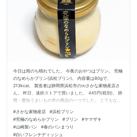
今日は雨のち晴れでした。 今夜のおやつはプリン。 究極
のなめらかプリン(浜松プリン)。 内容量は80gで、
213kcal。 製造者は静岡県浜松市の㈲さかな家物産店さ
ん。 昨日、遠鉄ストアで買いました。 445円(税別)。 静
岡・愛知うまいもの市の商品の一つでした。 とてもなめ
らかなプリン。 濃くてコクがあって美味しかったです。
#
さかな家物産店
#
浜松プリン
昨日、ヤマザキ「春のパンまつり」のシールが30点分集
#
究極のなめらかプリン
#
プリン
#
ヤマザキ
まったので、スーパーで「白いフレンチディッシュ」と
#
山崎製パン
#
春のパンまつり
交換してきました。 今年もコンプリートできて良かった
#
白いフレンチディッシュ
です。 今日は定時ぴったりに帰ることができました。 先