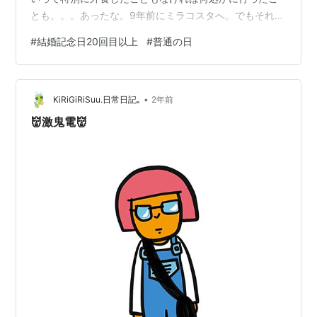
とも。。。あったな。9年前にミラコスタへ。でもそれっ
きり。ここ10年以上はこの日は特に何もせず、普通に仕
#
結婚記念日20回目以上
#
普通の日
事行って家でご飯作って食べて内職して1日を終えていた
っけ。 23回目の今年。朝起きて娘のお弁当を作って掃除
して朝ご飯食べさせて子供たち送り出した後、久しぶり
•
に何処か行こうかと思ったら、外は雨。一気に外出する
KiRiGiRiSuu.日常日記｡
2年前
気が失せた。今日も家でお籠もりか。。。何しようかと
👹激鬼電👹
なるとブログのリライトもだけど、やら…