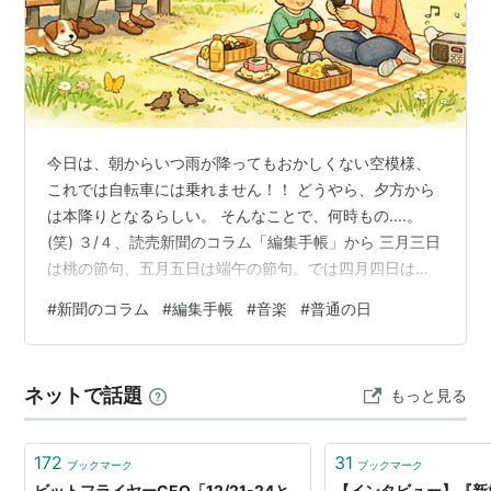
今日は、朝からいつ雨が降ってもおかしくない空模様、
これでは自転車には乗れません！！ どうやら、夕方から
は本降りとなるらしい。 そんなことで、何時もの....。
(笑) ３/４、読売新聞のコラム「編集手帳」から 三月三日
は桃の節句、五月五日は端午の節句。では四月四日は
――と問われると、少し考え込んでしまう。 新聞の「編
#
新聞のコラム
#
編集手帳
#
音楽
#
普通の日
集手帳」によれば、「あんぱんの日」。 コラムの中に書
かれている、 「この稿を出す直前に隣に広告が載ると知
って二度驚いた」とある、広告はこれです」一年３６５
ネットで話題
もっと見る
日、どこかに必ず「特別な日」が用意されているよう
だ。 けれど記事は、そこから思いがけない方向へと進ん
でいく。 脚本家の 向田邦子…
172
31
ブックマーク
ブックマーク
ビットフライヤーCEO「12/21-24と
【インタビュー】『新