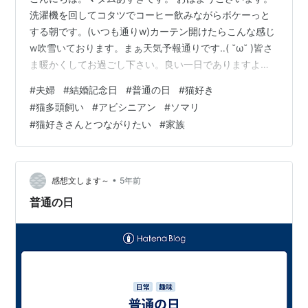
洗濯機を回してコタツでコーヒー飲みながらボケーっと
する朝です。(いつも通りw)カーテン開けたらこんな感じ
w吹雪いております。まぁ天気予報通りです‥( ˘ω˘ )皆さ
ま暖かくしてお過ごし下さい。良い一日でありますよう
に✨ pic.twitter.com/N8ImjMRo1E— あずき
#
夫婦
#
結婚記念日
#
普通の日
#
猫好き
(@azuazuazukina) 2022年1月29日 こんな感じで過ごす
#
猫多頭飼い
#
アビシニアン
#
ソマリ
普通の日曜日ですが 実は 本日 ワタクシたち夫婦の 20年
#
猫好きさんとつながりたい
#
家族
目の結婚記念日です。 ずっと前にも話題にしたことがあ
ると思いますが 書類に 本人 あず夫 続柄 本人 配偶者 あ
ずき 続柄 毒 （←…
•
感想文します～
5年前
普通の日