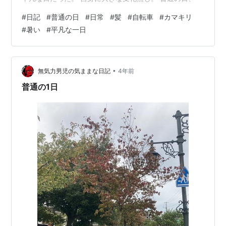
#
日記
#
普通の日
#
日常
#
髪
#
自転車
#
カマキリ
#
暑い
#
平凡な一日
•
無気力男児の気ままな日記
4年前
普通の1日