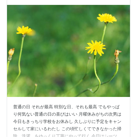
こととた…
普通の日 それが最高 特別な日、それも最高 でもやっぱ
り何気ない普通の日の喜びはいい 月曜休みがちの次男は
今日もきっちり学校をお休みし 久しぶりに予定をキャン
セルして家にいるわたし この頃忙しくてできなかった掃
除、洗濯、をゆっくり丁寧にやって行く 今日はシーツな