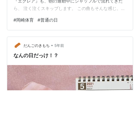
『エクレア』も、朝の通勤中にシャッフルで流れてきた
ら、 泣く泣くスキップします。 この曲もそんな感じ。仕
事の日には聴けません。 僕が岡崎体育と同じくらい好き
#
岡崎体育
#
普通の日
なケツメイシの『1日』という曲に並ぶ、何も予定のない
休日用ソングツートップの一つ。 通勤中なんかに聴いち
ゃうと、職場に向かう気が失せてしまいますから・・・
•
♪「あぶねーギリ午前中」 朝が苦手な僕みたいな一人暮ら
だんごのきもち
5年前
しの休日は、ほんとにこうなっちゃいますね。 毎回、も
なんの日だっけ！？
っと午前中を有意義に使えば…