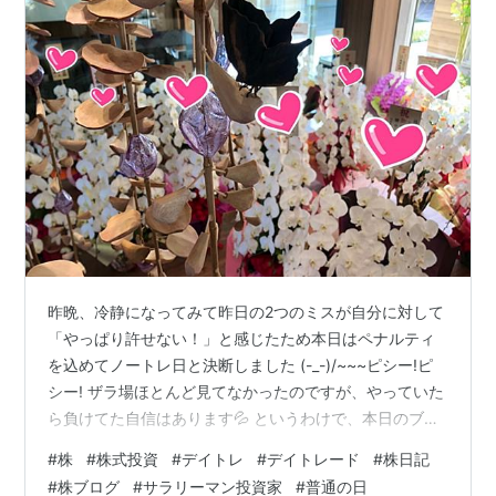
昨晩、冷静になってみて昨日の2つのミスが自分に対して
「やっぱり許せない！」と感じたため本日はペナルティ
を込めてノートレ日と決断しました (-_-)/~~~ピシー!ピ
シー! ザラ場ほとんど見てなかったのですが、やっていた
ら負けてた自信はあります💦 というわけで、本日のブロ
グは株に対して書くことがないので普通の会社員として
#
株
#
株式投資
#
デイトレ
#
デイトレード
#
株日記
どう過ごしていたのか？いつもの冒頭ネタを大きくした
#
株ブログ
#
サラリーマン投資家
#
普通の日