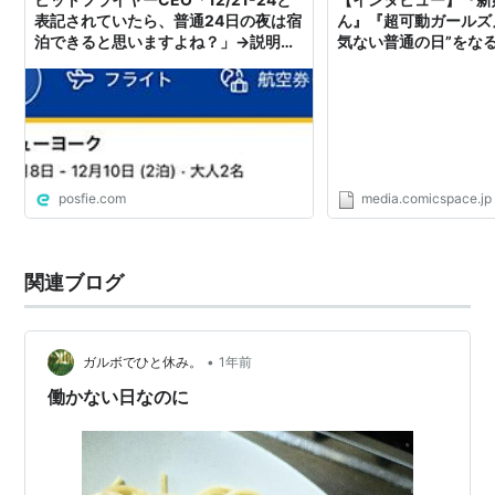
表記されていたら、普通24日の夜は宿
ん』『超可動ガールズ』
泊できると思いますよね？」→説明さ
気ない普通の日”をな
れても納得いかずツッコミ殺到
｜コミスペ！
posfie.com
media.comicspace.jp
関連ブログ
•
ガルボでひと休み。
1年前
働かない日なのに