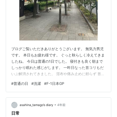
ブログご覧いただきありがとうございます。 無気力男児
です。 本日もお疲れ様です。 ぐっと秋らしく冷えてきま
したね。 今日は普通の1日でした。 寝付きも良く朝まで
しっかり眠れた感じがします。 一昨日なった首コリもだ
いぶ解消されてきました。 湿布や痛み止めに頼らず 首の
ストレッチや適度に動かしたことが 良かったように思い
#
普通の日
#
洗濯
#
F-1日本GP
ます。 朝食後は、洗濯機を回しつつ 朝散歩に出かけるこ
とができました。 洗濯は干す・たたむを含めると1時間か
かりました。 この時間がちょっと苦痛なので radikoで
•
FM放送を聴きながら行ってみました。 でもあまりストレ
asahina_tamago’s diary
4年前
スは低減しませんでした。 ラジオに気を取られずに 干す
日常