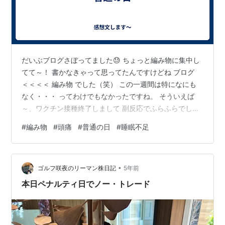
だいぶブログさぼってました😓 ちょっと編み物に集中し
てて～！ 書かなきゃって思ってたんですけどね ブログ
＜＜＜＜ 編み物 でした（笑） この一週間は特になにも
なく・・・ ってわけでもなかったですね。 そういえば
～、ワクチン接種終了しまして 副反応でふらふらでした
💦 １回目はお腹が減りまくるという副反応でした（笑）
#
編み物
#
頭痛
#
普通の日
#
睡眠不足
調べてみたら、同じようになっている方がいたので 副反
応だったらしいです！ って感じの１回目だったので、２
回目も私は余裕！ って思ってたら翌日に体調崩しました
•
💦 頭痛から始まり、熱もでましたね～ 何年ぶりの発熱だ
ゴルフ咲夜のリーマン株日記
5年前
ったんだろ。 薬飲んだらすぐ熱は下がったのですが、 頭
本日ペナルティ日でノー・トレード
痛が続いた気がしま…