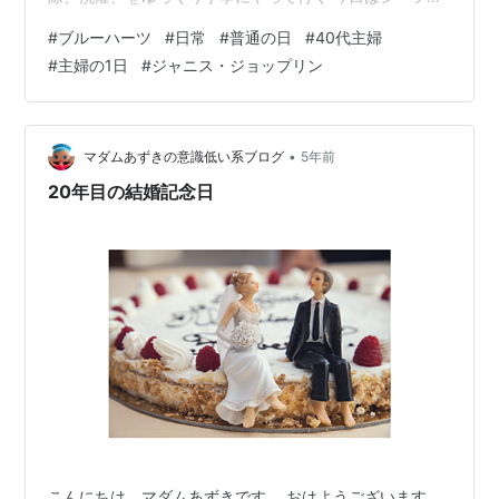
ども洗って でもなんだかやる気が出ない、淡々と家事を
#
ブルーハーツ
#
日常
#
普通の日
#
40代主婦
こなす日 「なんか今日やる気でないねぇ」と言いながら
#
主婦の1日
#
ジャニス・ジョップリン
ジャニス・ジョプリンをどんだけでもリピートしてゆっ
くりお掃除しながらしっかり横道に逸れて行く 次男が興
味を示したアコースティックギターを久しぶりにチュー
ニングして、ブルーハーツの「リンダリンダ」なんか弾
•
マダムあずきの意識低い系ブログ
5年前
き語っちゃって、次は「情熱の薔薇…
20年目の結婚記念日
こんにちは。マダムあずきです。 おはようございます。