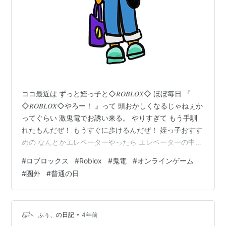
ココ最近は ずっと姪っ子と◇𝑅𝑂𝐵𝐿𝑂𝑋◇ ほぼ毎日 『
◇𝑅𝑂𝐵𝐿𝑂𝑋◇やろー！ 』って 頭おかしくなるじゃねぇか
ってぐらい 激鬼電でお誘い来る。 やりすぎて もう手馴
れたもんだぜ！ もうすぐに歩けるんだぜ！ 姪っ子おすす
めの なんとかエレベーターやったら エレベーターの中
激混みで草。 あと 今日は 圏外になる病院行って 買い物
#
ロブロックス
#
Roblox
#
鬼電
#
オンラインゲーム
して帰宅した日でした｡ ランキング参加中はてなブログ同
#
圏外
#
普通の日
盟！初心者歓迎・なんでもOK！日記・雑記10・20・
30・40・50・60代 ランキング参加中雑談・日記を書き
たい人のグループ ランキング参加中イラスト ランキング
参加中アクセスの輪 ランキング参加中雑談 ランキ…
•
ふぅ、の日記
4年前