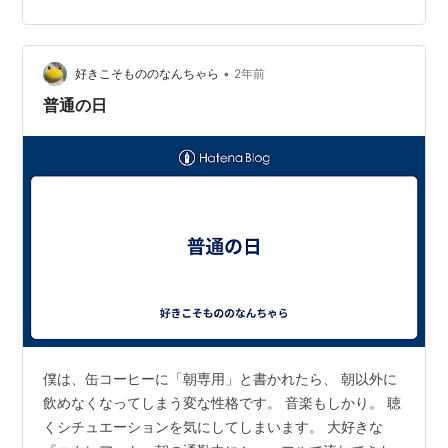
感じで書いていきますｗ ゴルフさんの普通の日 仕事の予
定は特になかったのですが、甘えでスマホチェックに走
らないよう電波が悪い田舎エリア担当の、アンちゃん後
輩と一日同行を宣言しました (・ω・)ノ この後輩とは、
•
好きこそもののなんちゃら
2年前
自分から指名して一緒…
普通の日
僕は、缶コーヒーに「朝専用」と書かれたら、 朝以外に
飲めなくなってしまう変な性格です。 音楽もしかり。 聴
くシチュエーションを気にしてしまいます。 大好きな