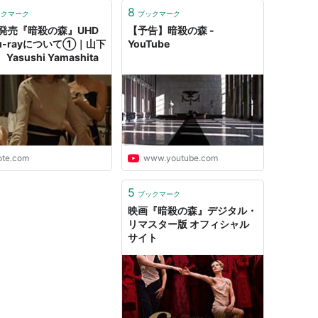
さだ。
8
ックマーク
ブックマーク
31発売『暗殺の森』UHD
【予告】暗殺の森 -
lu-rayについて①｜山下
YouTube
Yasushi Yamashita
ote.com
www.youtube.com
5
ブックマーク
映画『暗殺の森』デジタル・
リマスター版 オフィシャル
サイト