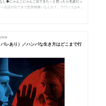
めなし◆にゃんこにゃんこ出てきた～と思ったら毛皮だっ
食べる話が出てきて監督猫嫌いなんか？。でワンコは今
のか。◆知ってる人なし◆顔か名前を知ってる人なし◆
誰それに似てるのコーナーなし◆ミリしらコーナー タ
がサ…
2年前
タバレあり）／ハンパな生き方はどこまで行