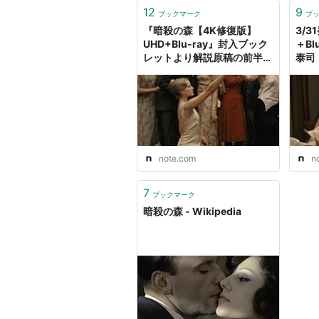
シーンなど映画史に残る美し
12
9
ブックマーク
ブ
（allcinemaより）
『暗殺の森【4K修復版】
3/
UHD+Blu-ray』封入ブック
＋B
レットより解説原稿の前半を
泰司 
アカデミー賞
特別公開：YouTube初無料
公開記念｜シネフィル
候補：脚色賞
WOWOWプラス
予告編
note.com
n
7
ブックマーク
暗殺の森 - Wikipedia