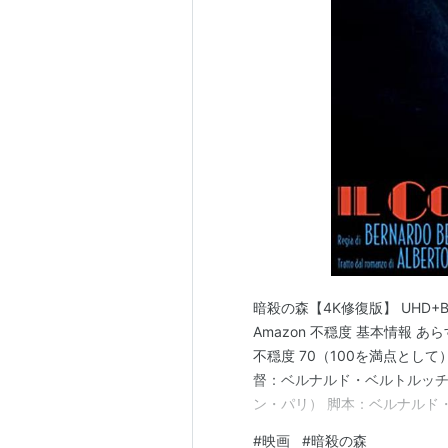
暗殺の森【4K修復版】 UHD+Bl
Amazon 不穏度 基本情報 
不穏度 70（100を満点として
督：ベルナルド・ベルトルッチ
ン・パリ） 脚本：ベルナルド
ャン（マルチェロ・クレリチ
#
映画
#
暗殺の森