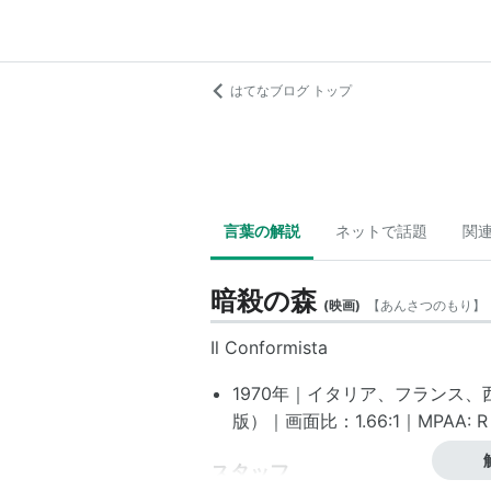
はてなブログ トップ
言葉の解説
ネットで話題
関
暗殺の森
(
映画
)
【
あんさつのもり
】
Il Conformista
1970年｜イタリア、フランス、西
版）｜画面比：1.66:1｜MPAA: R
スタッフ