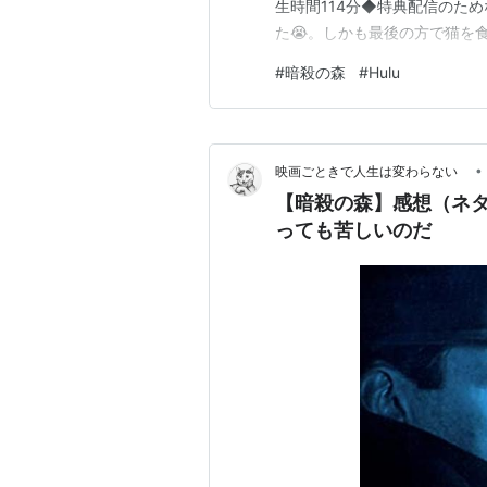
生時間114分◆特典配信のた
た😭。しかも最後の方で猫を
日も登場。一体いつまで続く
#
暗殺の森
#
Hulu
印象に残った人、キャラなし◆
イトルが暗殺の森で、ジャンル
•
映画ごときで人生は変わらない
【暗殺の森】感想（ネ
っても苦しいのだ