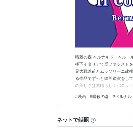
概要
ファシズムに席巻された欧州
「地獄に堕ちた勇者ども」と
種の主題を扱った映画が濫作
なかった。
暗殺の森 ベルナルド・ベルト
若い哲学講師のマルチェロ（
権下イタリアで反ファシスト
とした男を射殺した罪悪感に
界大戦以前とムッソリーニ政権
れるためファシズムを選択し
る作品でずっと絵画鑑賞をして
るよう密命が下る。ハネムー
の美しさは素晴らしくバロッ
マルチェッロは時代に翻弄さ
ア（サンドレッリ）は、快く
#
映画
#
暗殺の森
#
ベルナル
るように思いました。 これに
ナ（サンダ）には目的を悟ら
は彼の今後の人生をじわじわと
もなってしまう。やがて、別
殺されるのだが……。“体制順
ネットで話題
トルッチはなめらかな官能で