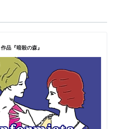
チ
ッチ
チ
ロ
く作品『暗殺の森』
ン