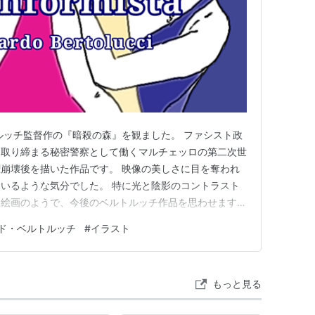
の退廃を描く映画として、ヴィスコンティの
並んで傑出した作品。以後７０年代を通じ、同
されたが、いずれもこの両作の域には遠く及ば
ルッチ監督作の『暗殺の森』を観ました。 ファシスト政
トランティニャン）は少年の頃、彼を犯そう
を取り締まる秘密警察として働くマルチェッロの第二次世
今もさいなまれていた。その苦しみから解放さ
崩壊後を描いた作品です。 映像の美しさに目を奪われ
た彼に、パリ亡命中の恩師である教授を調査す
いるような気分でした。 特に光と陰影のコントラスト
ンを口実にパリに赴いたマルチェロと妻ジュリ
ク絵画のようで、今後のベルトルッチ作品を思わせます。
れたというよりも、彼自身のアイデンティティに問題があ
教授に迎え入れられた。だが、恩師の若妻アン
ド・ベルトルッチ
#
イラスト
は幼少期の体験が大きな要因になっているようで、それ
れてしまい、敵意を抱かれると同時に深い仲に
浸透していくことになり…
荘に向かう教授夫妻は、マルチェロの目前で暗
応主義者（原題）”のいびつな生き方を、ベル
もっと見る
包み込み、深い余韻を与える。雪の森での暗殺