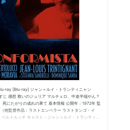
u-ray [Blu-ray] ジャン＝ルイ・トランティニャン
あらすじ 感想 救いのジュリア マルチェロ、中途半端やん？
） 死にたがりの成れの果て 基本情報 公開年：1972年 監
（他監督作品：ラストエンペラー ラストタンゴ・イ
・ベルトルッチ キャスト：ジャン＝ルイ・トランティニ
）ドミニク・サンダ（アンナ・クアドリ）エンツォ・タラ