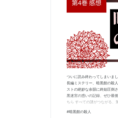
ついに読み終わってしまいまし
長編ミステリー、暗黒館の殺人
ストの絶妙な余韻に終始圧倒さ
黒迷宮の惑いの記録、ぜひ最後
ちら すべての謎がつながる、第
編の読了を前提とした感想記事
#
暗黒館の殺人
の殺人（四） (講談社文庫) 楽