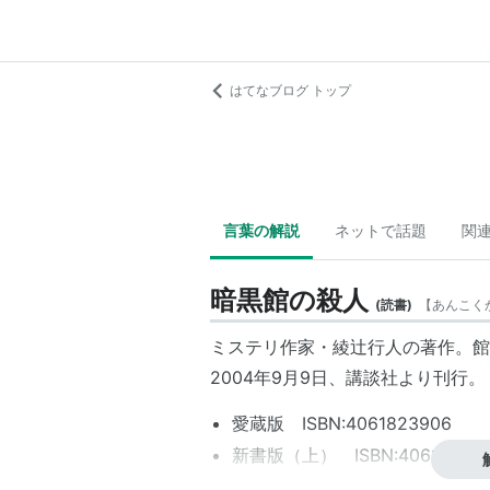
はてなブログ トップ
言葉の解説
ネットで話題
関
暗黒館の殺人
(
読書
)
【
あんこく
ミステリ作家・綾辻行人の著作。館
2004年9月9日、講談社より刊行。
愛蔵版
ISBN:4061823906
新書版（上）
ISBN:40618238
新書版（下）
ISBN:40618238