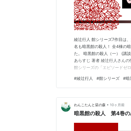
綾辻行人 館シリーズ7作目は
名も暗黒館の殺人！ 全4棟の
た。 暗黒館の殺人（一） (講談
あらすじ 著者 綾辻行人さんの
館シリーズの「エピソードゼロ
に気づくかどうかで、読み味が
#
綾辻行人
#
館シリーズ
#
暗
暗黒館の殺人の次に読みたい お
穂信 おすす…
•
わんこたんと栞の森
10ヶ月前
暗黒館の殺人 第4巻の