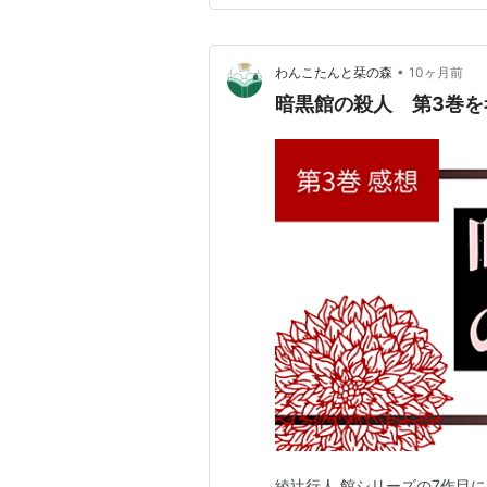
明くんを「江南くん」、1…
•
わんこたんと栞の森
10ヶ月前
暗黒館の殺人 第3巻を
綾辻行人 館シリーズの7作目