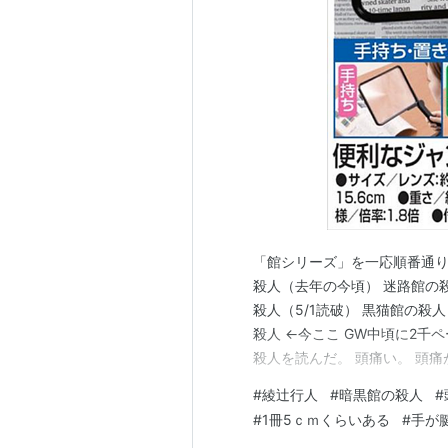
「館シリーズ」を一応順番通り
殺人（去年の今頃） 迷路館の
殺人（5/1読破） 黒猫館の殺人
殺人 ←今ここ GW中頃に2千
殺人を読んだ。 頭痛い。 頭痛
では3時間昼寝、 また1時間読
#
綾辻行人
#
暗黒館の殺人
#
ゃ寝る🤣 読んでいる間も頭
#
1冊5ｃｍくらいある
#
手が
眠気が収まらず、頭…