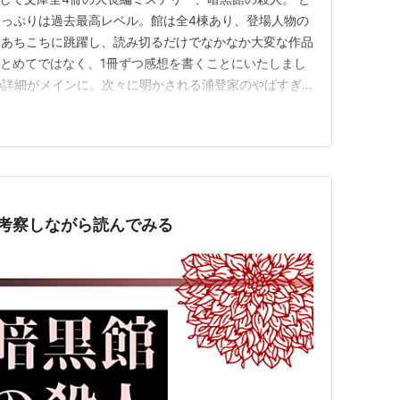
っぷりは過去最高レベル。館は全4棟あり、登場人物の
はあちこちに跳躍し、読み切るだけでなかなか大変な作品
まとめてではなく、1冊ずつ感想を書くことにいたしまし
件の詳細がメインに。次々に明かされる浦登家のやばすぎ
展開へ……!?（ところで江南くん、どうなったん？） ▶
巻は2件目の殺人の考察～18年前の事件考察！
殺人 第3…
考察しながら読んでみる