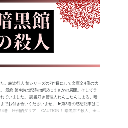
た。綾辻行人 館シリーズの7作目にして文庫全4冊の大
。 最終 第4巻は怒涛の解説にまさかの展開。そしてラ
れていました。 読書好き管理人わんこたんによる、暗
までお付き合いくださいませ。 ▶第3巻の感想記事はこ
4巻！圧倒的ダリア！ CAUTION！ 暗黒館の殺人、全
になります。未読の方は充分ご注意ください。 暗黒館
天市場で見る Amazonで見る ※便宜上、1991年の江南孝