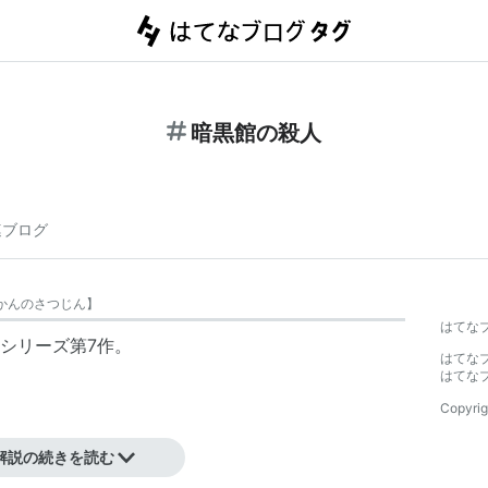
暗黒館の殺人
連ブログ
かんのさつじん
】
はてな
シリーズ第7作。
はてな
はてな
Copyrig
84
解説の続きを読む
92