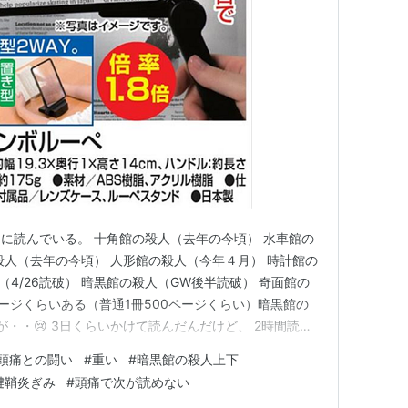
に読んでいる。 十角館の殺人（去年の今頃） 水車館の
殺人（去年の今頃） 人形館の殺人（今年４月） 時計館の
（4/26読破） 暗黒館の殺人（GW後半読破） 奇面館の
ページくらいある（普通1冊500ページくらい）暗黒館の
が・・😢 3日くらいかけて読んだんだけど、 2時間読ん
んだら30分夕寝 お風呂で数ページ読んで、就寝 めっち
頭痛との闘い
#
重い
#
暗黒館の殺人上下
痛がしてきて頭痛薬飲みながら読んだ。 読み終わった後も
腱鞘炎ぎみ
#
頭痛で次が読めない