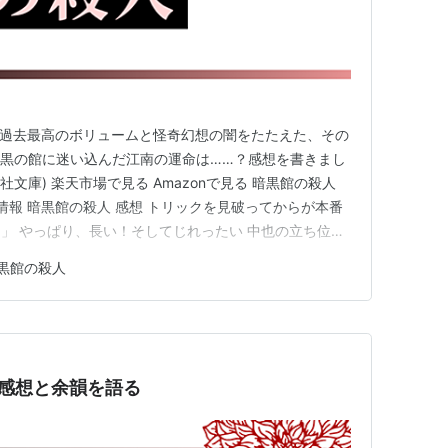
、過去最高のボリュームと怪奇幻想の闇をたたえた、その
暗黒の館に迷い込んだ江南の運命は……？感想を書きまし
社文庫) 楽天市場で見る Amazonで見る 暗黒館の殺人
情報 暗黒館の殺人 感想 トリックを見破ってからが本番
」 やっぱり、長い！そしてじれったい 中也の立ち位置
変わる 暗黒館の次は、まさかの児童向けレーベル！？
黒館の殺人
すすめ作品 黒牢城 /米澤 穂信 儚い羊たちの祝宴 /米澤
感想と余韻を語る