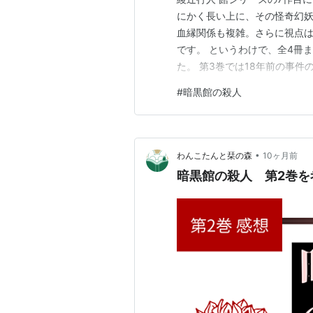
にかく長い上に、その怪奇幻妖
血縁関係も複雑。さらに視点
です。 というわけで、全4冊
た。 第3巻では18年前の事
る因習。そしてラストは劇的な
#
暗黒館の殺人
第2巻の感想記事はこちら 第3
CAUTION！ あくまで暗黒館の
•
わんこたんと栞の森
10ヶ月前
暗黒館の殺人 第2巻を